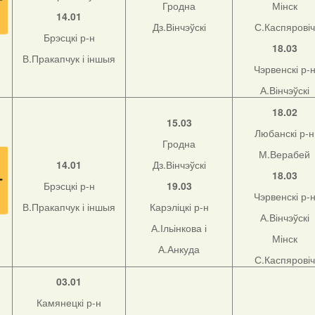
Гродна
Мінск
14.01
Дз.Вінчэўскі
С.Каспяровіч
Брэсцкі р-н
18.03
В.Пракапчук і іншыя
Чэрвенскі р-
А.Вінчэўскі
18.02
15.03
Любанскі р-н
Гродна
М.Верабей
14.01
Дз.Вінчэўскі
18.03
Брэсцкі р-н
19.03
Чэрвенскі р-
В.Пракапчук і іншыя
Карэліцкі р-н
А.Вінчэўскі
А.Ільінкова і
Мінск
А.Анкуда
С.Каспяровіч
03.01
Камянецкі р-н