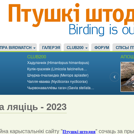
ПРА BIRDWATCH
ГАЛЕРЭЯ
CLUB200
ФОРУМ
СПІСЫ П
CLUB200
АПОШ
Хадулачнік (Himantopus himantopus)
Кулік-гразевік (Limicola falcinellus…
Шчурка-пчалаедка (Merops apiaster)
Чапля-кваква (Nycticorax nycticorax)
Чырвонаваллёвы гагач (Gavia stellata…
а ляціць - 2023
на карыстальнікі сайту "
"
сочаць за пр
Птушкі штодня