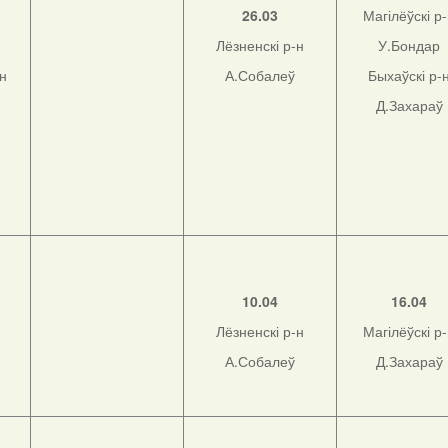
26.03
Магілёўскі р
Лёзненскі р-н
У.Бондар
-н
А.Собалеў
Быхаўскі р-
Д.Захараў
10.04
16.04
Лёзненскі р-н
Магілёўскі р
А.Собалеў
Д.Захараў