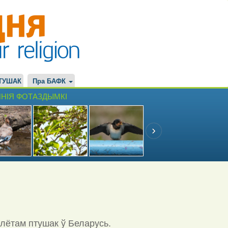
ТУШАК
Пра БАФК
НІЯ ФОТАЗДЫМКІ
ылётам птушак ў Беларусь.