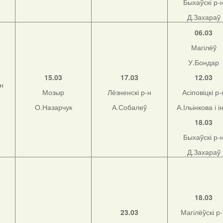
Быхаўскі р-
Д.Захараў
06.03
Магілёў
У.Бондар
15.03
17.03
12.03
-н
Мозыр
Лёзненскі р-н
Асіповіцкі р-
О.Назарчук
А.Собалеў
А.Ільінкова і і
18.03
Быхаўскі р-
Д.Захараў
18.03
23.03
Магілёўскі р