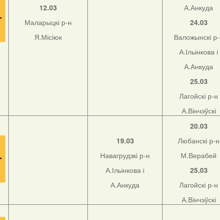
12.03
А.Анкуда
Маларыцкі р-н
24.03
Я.Місіюк
Валожынскі р
А.Ільінкова і
А.Анкуда
25.03
Лагойскі р-н
А.Вінчэўскі
20.03
19.03
Любанскі р-н
Навагрудзкі р-н
М.Верабей
А.Ільінкова і
25.03
А.Анкуда
Лагойскі р-н
А.Вінчэўскі