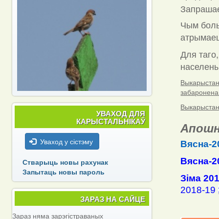
Запраша
Чым боль
атрымаец
Для таго,
населены 
Выкарыстанн
забаронена
Выкарыстанн
УВАХОД ДЛЯ
КАРЫСТАЛЬНІКАЎ
Апошн
Уваход у сістэму
Вясна-2
Вясна-2
Стварыць новы рахунак
Запытаць новы пароль
Зіма 20
2018-19
ЗАРАЗ НА САЙЦЕ
Зараз няма зарэгістраваных