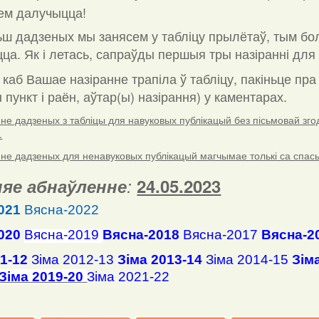
ем далучыцца!
ш дадзеных мы занясем у табліцу прылётаў, тым бо
ца. Як і летась, сапраўды першыя тры назіранні для 
 каб Вашае назіранне трапіла ў табліцу, пакіньце пр
пункт і раён, аўтар(ы) назірання) у каментарах
.
е дадзеных з табліцы для навуковых публікацый без пісьмовай згоды
.
е дадзеных для ненавуковых публікацый магчымае толькі са спасылк
яе абнаўленне
:
24.05.2023
021
Вясна-2022
020
Вясна-2019
Вясна-2018
Вясна-2017
Вясна-2
11-12
Зіма 2012-13
Зіма 2013-14
Зіма 2014-15
Зім
Зіма 2019-20
Зіма 2021-22