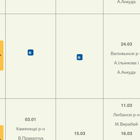
А.Анкуда
24.03
Валожынскі р
А.Ільінкова і
А.Анкуда
11.03
Любанскі р-н
03.01
М.Верабей
Камянецкі р-н
15.03
16.03
В.Пракапчук