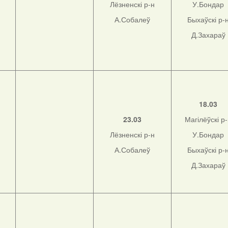
Лёзненскі р-н
У.Бондар
А.Собалеў
Быхаўскі р-
Д.Захараў
н
18.03
23.03
Магілёўскі р
Лёзненскі р-н
У.Бондар
н
А.Собалеў
Быхаўскі р-
Д.Захараў