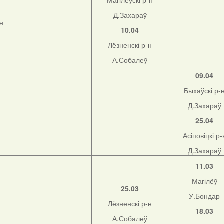
Магілёўскі р-н
Д.Захараў
-н
10.04
Лёзненскі р-н
А.Собалеў
09.04
Быхаўскі р-
Д.Захараў
25.04
Асіповіцкі р-
Д.Захараў
11.03
Магілёў
25.03
У.Бондар
Лёзненскі р-н
18.03
А.Собалеў