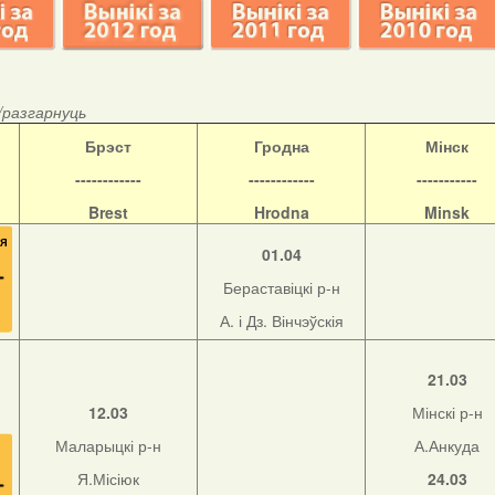
/разгарнуць
Б
рэст
Гродна
Мінск
------------
------------
-----------
Brest
Hrodna
Minsk
01.04
Бераставіцкі р-н
А. і Дз. Вінчэўскія
21.03
12.03
Мінскі р-н
Маларыцкі р-н
А.Анкуда
Я.Місіюк
24.03