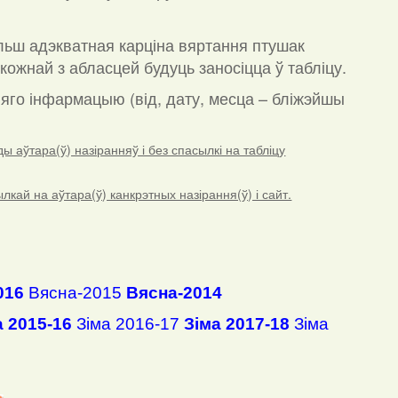
льш адэкватная карціна вяртання птушак
кожнай з абласцей будуць заносіцца ў табліцу.
а яго інфармацыю (від, дату, месца – бліжэйшы
 аўтара(ў) назіранняў і без спасылкі на табліцу
ай на аўтара(ў) канкрэтных назірання(ў) і сайт.
016
Вясна-2015
Вясна-2014
а 2015-16
Зіма 2016-17
Зіма 2017-18
Зіма