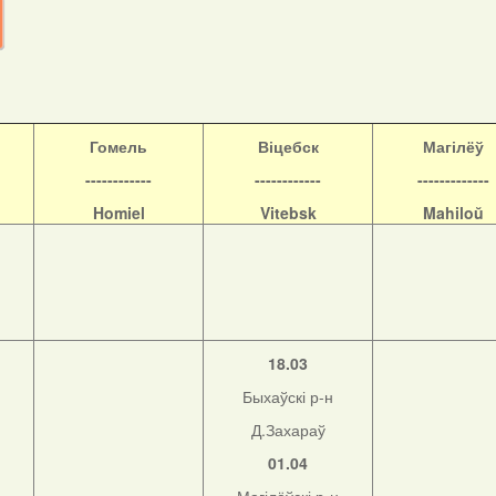
Гомель
Віцебск
Магілёў
------------
------------
-------------
Homiel
Vitebsk
Mahiloŭ
18.03
Быхаўскі р-н
Д.Захараў
01.04