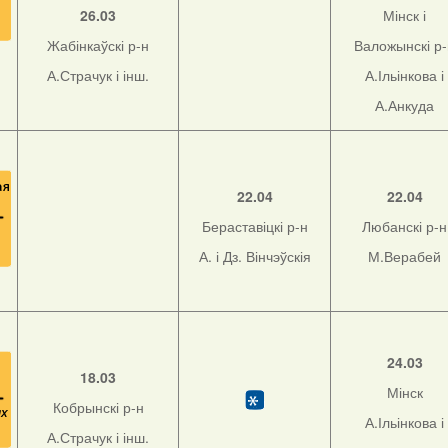
26.03
Мінск і
Жабінкаўскі р-н
Валожынскі р
А.Страчук і інш.
А.Ільінкова і
А.Анкуда
22.04
22.04
Бераставіцкі р-н
Любанскі р-н
А. і Дз. Вінчэўскія
М.Верабей
24.03
18.03
Мінск
Кобрынскі р-н
А.Ільінкова і
А.Страчук і інш.