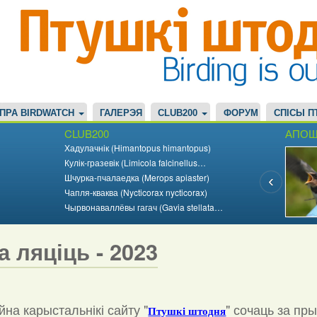
ПРА BIRDWATCH
ГАЛЕРЭЯ
CLUB200
ФОРУМ
СПІСЫ П
CLUB200
АПОШ
Хадулачнік (Himantopus himantopus)
Кулік-гразевік (Limicola falcinellus…
Шчурка-пчалаедка (Merops apiaster)
Чапля-кваква (Nycticorax nycticorax)
Чырвонаваллёвы гагач (Gavia stellata…
а ляціць - 2023
на карыстальнікі сайту "
"
сочаць за пр
Птушкі штодня