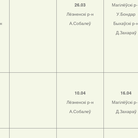
26.03
Магілёўскі р
Лёзненскі р-н
У.Бондар
-н
А.Собалеў
Быхаўскі р-
Д.Захараў
10.04
16.04
Лёзненскі р-н
Магілёўскі р
А.Собалеў
Д.Захараў