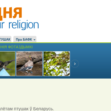
ТУШАК
Пра БАФК
НІЯ ФОТАЗДЫМКІ
ылётам птушак ў Беларусь.