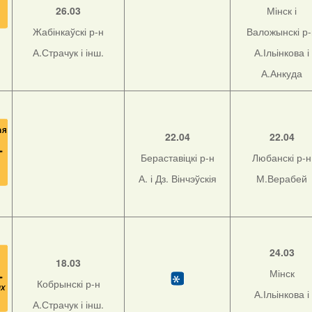
26.03
Мінск і
Жабінкаўскі р-н
Валожынскі р
А.Страчук і інш.
А.Ільінкова і
А.Анкуда
22.04
22.04
Бераставіцкі р-н
Любанскі р-н
А. і Дз. Вінчэўскія
М.Верабей
24.03
18.03
Мінск
Кобрынскі р-н
А.Ільінкова і
А.Страчук і інш.