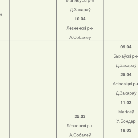
Магілёўскі р-н
Д.Захараў
-н
10.04
Лёзненскі р-н
А.Собалеў
09.04
Быхаўскі р-
Д.Захараў
25.04
Асіповіцкі р-
Д.Захараў
11.03
Магілёў
25.03
У.Бондар
Лёзненскі р-н
18.03
А.Собалеў