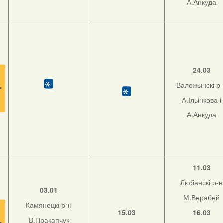
А.Анкуда
24.03
Валожынскі р
А.Ільінкова і
А.Анкуда
11.03
Любанскі р-н
03.01
М.Верабей
Камянецкі р-н
15.03
16.03
В.Пракапчук