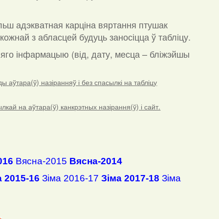
льш адэкватная карціна вяртання птушак
кожнай з абласцей будуць заносіцца ў табліцу.
а яго інфармацыю (від, дату, месца – бліжэйшы
 аўтара(ў) назіранняў і без спасылкі на табліцу
ай на аўтара(ў) канкрэтных назірання(ў) і сайт.
016
Вясна-2015
Вясна-2014
а 2015-16
Зіма 2016-17
Зіма 2017-18
Зіма