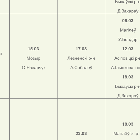
Быхаўскі р-
Д.Захараў
06.03
Магілёў
У.Бондар
15.03
17.03
12.03
-н
Мозыр
Лёзненскі р-н
Асіповіцкі р-
О.Назарчук
А.Собалеў
А.Ільінкова і і
18.03
Быхаўскі р-
Д.Захараў
18.03
23.03
Магілёўскі р