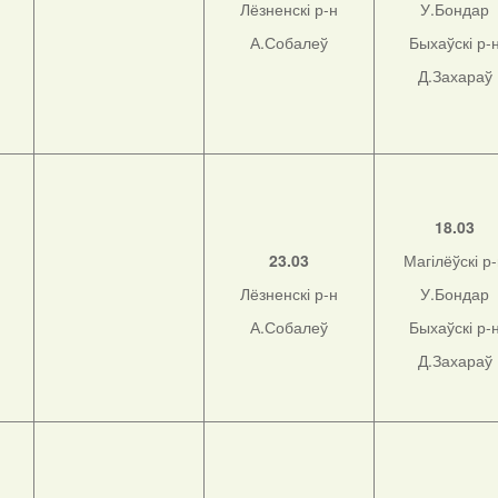
Лёзненскі р-н
У.Бондар
А.Собалеў
Быхаўскі р-
Д.Захараў
н
18.03
23.03
Магілёўскі р
Лёзненскі р-н
У.Бондар
н
А.Собалеў
Быхаўскі р-
Д.Захараў