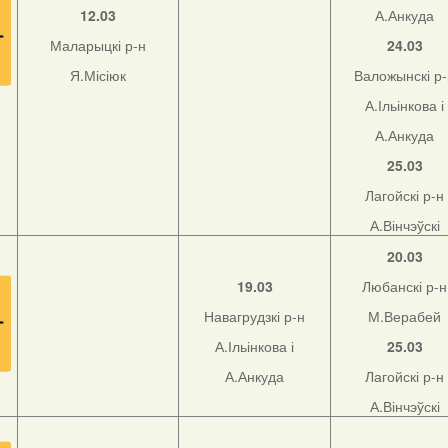
12.03
А.Анкуда
Маларыцкі р-н
24.03
Я.Місіюк
Валожынскі р
А.Ільінкова і
А.Анкуда
25.03
Лагойскі р-н
А.Вінчэўскі
20.03
19.03
Любанскі р-н
Навагрудзкі р-н
М.Верабей
А.Ільінкова і
25.03
А.Анкуда
Лагойскі р-н
А.Вінчэўскі