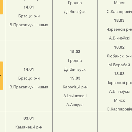
Гродна
Мінск
14.01
Дз.Вінчэўскі
С.Каспяровіч
Брэсцкі р-н
18.03
В.Пракапчук і іншыя
Чэрвенскі р-
А.Вінчэўскі
18.02
15.03
Любанскі р-н
Гродна
М.Верабей
14.01
Дз.Вінчэўскі
18.03
Брэсцкі р-н
19.03
Чэрвенскі р-
В.Пракапчук і іншыя
Карэліцкі р-н
А.Вінчэўскі
А.Ільінкова і
Мінск
А.Анкуда
С.Каспяровіч
03.01
Камянецкі р-н