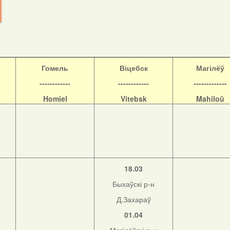
Гомель
Віцебск
Магілёў
------------
------------
-------------
Homiel
Vitebsk
Mahiloŭ
18.03
Быхаўскі р-н
Д.Захараў
01.04