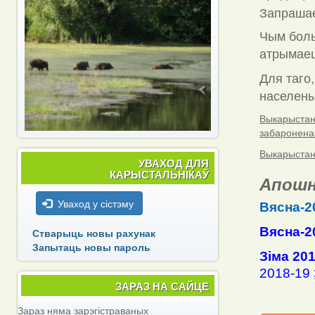
Запраша
Чым боль
атрымаец
Для таго,
населены 
Выкарыстанн
забаронена
Выкарыстанн
УВАХОД ДЛЯ
КАРЫСТАЛЬНІКАЎ
Апошн
Уваход у сістэму
Вясна-2
Вясна-2
Стварыць новы рахунак
Запытаць новы пароль
Зіма 20
2018-19
ЗАРАЗ НА САЙЦЕ
Зараз няма зарэгістраваных