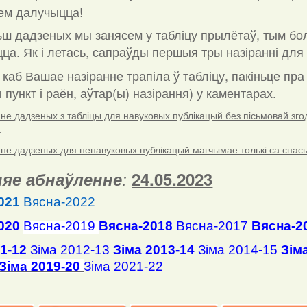
ем далучыцца!
ш дадзеных мы занясем у табліцу прылётаў, тым бо
ца. Як і летась, сапраўды першыя тры назіранні для 
 каб Вашае назіранне трапіла ў табліцу, пакіньце пр
пункт і раён, аўтар(ы) назірання) у каментарах
.
е дадзеных з табліцы для навуковых публікацый без пісьмовай згоды
.
е дадзеных для ненавуковых публікацый магчымае толькі са спасылк
яе абнаўленне
:
24.05.2023
021
Вясна-2022
020
Вясна-2019
Вясна-2018
Вясна-2017
Вясна-2
11-12
Зіма 2012-13
Зіма 2013-14
Зіма 2014-15
Зім
Зіма 2019-20
Зіма 2021-22