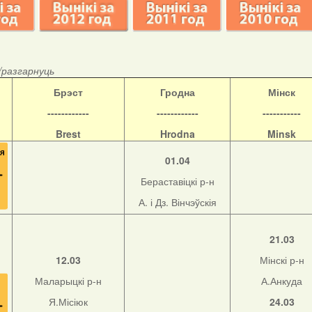
/разгарнуць
Б
рэст
Гродна
Мінск
------------
------------
-----------
Brest
Hrodna
Minsk
01.04
Бераставіцкі р-н
А. і Дз. Вінчэўскія
21.03
12.03
Мінскі р-н
Маларыцкі р-н
А.Анкуда
Я.Місіюк
24.03