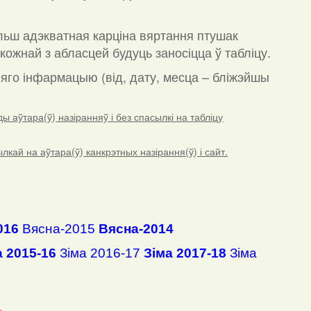
льш адэкватная карціна вяртання птушак
кожнай з абласцей будуць заносіцца ў табліцу.
а яго інфармацыю (від, дату, месца – бліжэйшы
 аўтара(ў) назіранняў і без спасылкі на табліцу
ай на аўтара(ў) канкрэтных назірання(ў) і сайт.
016
Вясна-2015
Вясна-2014
а 2015-16
Зіма 2016-17
Зіма 2017-18
Зіма