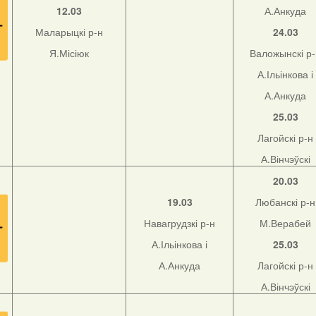
12.03
А.Анкуда
Маларыцкі р-н
24.03
Я.Місіюк
Валожынскі р
А.Ільінкова і
А.Анкуда
25.03
Лагойскі р-н
А.Вінчэўскі
20.03
19.03
Любанскі р-н
Навагрудзкі р-н
М.Верабей
А.Ільінкова і
25.03
А.Анкуда
Лагойскі р-н
А.Вінчэўскі