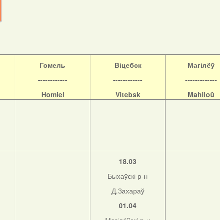
Гомель
Віцебск
Магілёў
------------
------------
-------------
Homiel
Vitebsk
Mahiloŭ
18.03
Быхаўскі р-н
Д.Захараў
01.04