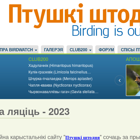
ПРА BIRDWATCH
ГАЛЕРЭЯ
CLUB200
ФОРУМ
СПІСЫ П
CLUB200
АПОШ
Хадулачнік (Himantopus himantopus)
Кулік-гразевік (Limicola falcinellus…
Шчурка-пчалаедка (Merops apiaster)
Чапля-кваква (Nycticorax nycticorax)
Чырвонаваллёвы гагач (Gavia stellata…
а ляціць - 2023
на карыстальнікі сайту "
"
сочаць за пр
Птушкі штодня