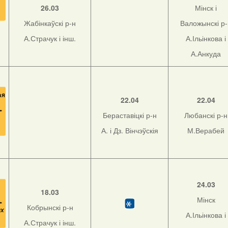
26.03
Мінск і
Жабінкаўскі р-н
Валожынскі р
А.Страчук і інш.
А.Ільінкова і
А.Анкуда
22.04
22.04
Бераставіцкі р-н
Любанскі р-н
А. і Дз. Вінчэўскія
М.Верабей
24.03
18.03
Мінск
Кобрынскі р-н
А.Ільінкова і
А.Страчук і інш.