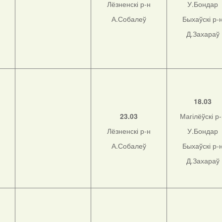
Лёзненскі р-н
У.Бондар
А.Собалеў
Быхаўскі р-
Д.Захараў
н
18.03
23.03
Магілёўскі р
Лёзненскі р-н
У.Бондар
н
А.Собалеў
Быхаўскі р-
Д.Захараў