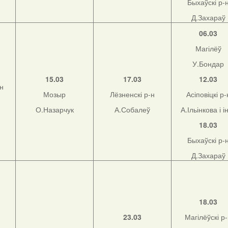
Быхаўскі р-
Д.Захараў
06.03
Магілёў
У.Бондар
15.03
17.03
12.03
-н
Мозыр
Лёзненскі р-н
Асіповіцкі р-
О.Назарчук
А.Собалеў
А.Ільінкова і і
18.03
Быхаўскі р-
Д.Захараў
18.03
23.03
Магілёўскі р