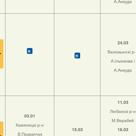
А.Анкуда
24.03
Валожынскі р
А.Ільінкова і
А.Анкуда
11.03
Любанскі р-н
03.01
М.Верабей
Камянецкі р-н
15.03
16.03
В.Пракапчук