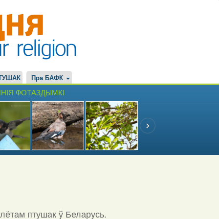
ТУШАК
Пра БАФК
НІЯ ФОТАЗДЫМКІ
ылётам птушак ў Беларусь.