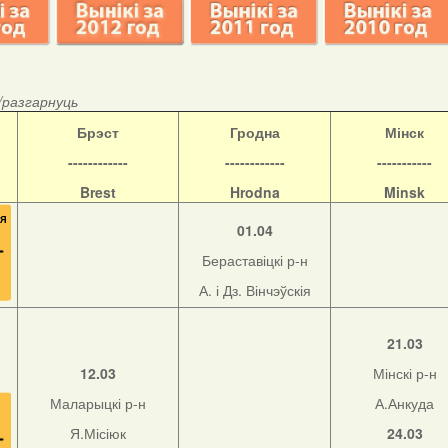
/разгарнуць
Б
рэст
Гродна
Мінск
------------
------------
-----------
Brest
Hrodna
Minsk
01.04
Бераставіцкі р-н
А. і Дз. Вінчэўскія
21.03
12.03
Мінскі р-н
Маларыцкі р-н
А.Анкуда
Я.Місіюк
24.03