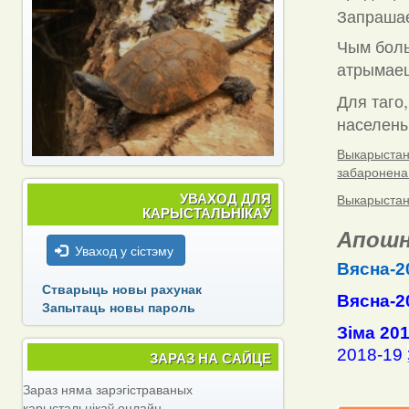
Запраша
Чым боль
атрымаец
Для таго,
населены 
Выкарыстанн
забаронена
УВАХОД ДЛЯ
Выкарыстанн
КАРЫСТАЛЬНІКАЎ
Апошн
Уваход у сістэму
Вясна-2
Стварыць новы рахунак
Вясна-2
Запытаць новы пароль
Зіма 20
2018-19
ЗАРАЗ НА САЙЦЕ
Зараз няма зарэгістраваных
карыстальнікаў онлайн.