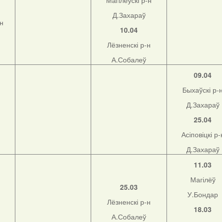
Магілёўскі р-н
Д.Захараў
-н
10.04
Лёзненскі р-н
А.Собалеў
09.04
Быхаўскі р-
Д.Захараў
25.04
Асіповіцкі р-
Д.Захараў
11.03
Магілёў
25.03
У.Бондар
Лёзненскі р-н
18.03
А.Собалеў