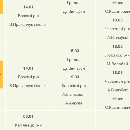
Гродна
Мінск
14.01
Дз.Вінчэўскі
С.Каспяровіч
Брэсцкі р-н
18.03
В.Пракапчук і іншыя
Чэрвенскі р-
А.Вінчэўскі
18.02
15.03
Любанскі р-н
Гродна
М.Верабей
14.01
Дз.Вінчэўскі
18.03
Брэсцкі р-н
19.03
Чэрвенскі р-
В.Пракапчук і іншыя
Карэліцкі р-н
А.Вінчэўскі
А.Ільінкова і
Мінск
А.Анкуда
С.Каспяровіч
03.01
Камянецкі р-н