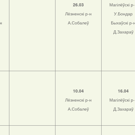
26.03
Магілёўскі р
Лёзненскі р-н
У.Бондар
-н
А.Собалеў
Быхаўскі р-
Д.Захараў
10.04
16.04
Лёзненскі р-н
Магілёўскі р
А.Собалеў
Д.Захараў