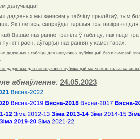
ем далучыцца!
ш дадзеных мы занясем у табліцу прылётаў, тым бо
ца. Як і летась, сапраўды першыя тры назіранні для 
 каб Вашае назіранне трапіла ў табліцу, пакіньце пр
пункт і раён, аўтар(ы) назірання) у каментарах
.
е дадзеных з табліцы для навуковых публікацый без пісьмовай згоды
.
е дадзеных для ненавуковых публікацый магчымае толькі са спасылк
яе абнаўленне
:
24.05.2023
021
Вясна-2022
020
Вясна-2019
Вясна-2018
Вясна-2017
Вясна-2
11-12
Зіма 2012-13
Зіма 2013-14
Зіма 2014-15
Зім
Зіма 2019-20
Зіма 2021-22