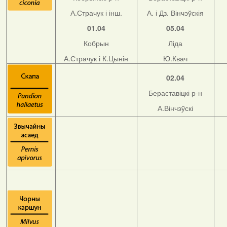
А.Страчук і інш.
А. і Дз. Вінчэўскія
01.04
05.04
Кобрын
Ліда
А.Страчук і К.Цынін
Ю.Квач
02.04
Бераставіцкі р-н
А.Вінчэўскі