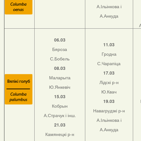
А.Ільінкова і
А.Анкуда
06.03
11.03
Бяроза
Гродна
С.Бобель
С.Чарапіца
08.03
17.03
Маларыта
Лідскі р-н
Ю.Янкевіч
Ю.Квач
15.03
19.03
Кобрын
Навагрудзкі р-н
А.Страчук і інш.
А.Ільінкова і
21.03
А.Анкуда
Камянецкі р-н