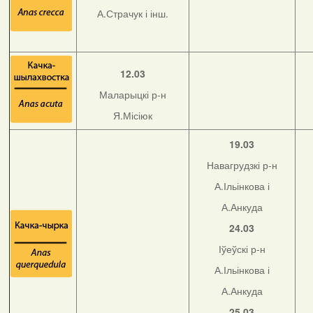
А.Страчук і інш.
12.03
Маларыцкі р-н
Я.Місіюк
19.03
Навагрудзкі р-н
А.Ільінкова і
А.Анкуда
24.03
Іўеўскі р-н
А.Ільінкова і
А.Анкуда
25.03