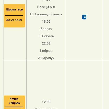
Брэсцкі р-н
В.Пракапчук і іншыя
18.02
Бяроза
С.Бобель
22.02
Кобрын
А.Страчук
12.03