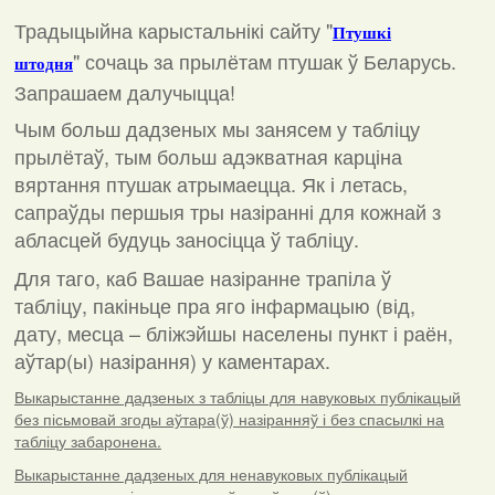
Традыцыйна карыстальнікі сайту "
Птушкі
"
сочаць за прылётам птушак ў Беларусь.
штодня
Запрашаем далучыцца!
Чым больш дадзеных мы занясем у табліцу
прылётаў, тым больш адэкватная карціна
вяртання птушак атрымаецца. Як і летась,
сапраўды першыя тры назіранні для кожнай з
абласцей будуць заносіцца ў табліцу.
Для таго, каб Вашае назіранне трапіла ў
табліцу, пакіньце пра яго інфармацыю (від,
дату, месца – бліжэйшы населены пункт і раён,
аўтар(ы) назірання) у каментарах
.
Выкарыстанне дадзеных з табліцы для навуковых публікацый
без пісьмовай згоды аўтара(ў) назіранняў і без спасылкі на
табліцу забаронена.
Выкарыстанне дадзеных для ненавуковых публікацый