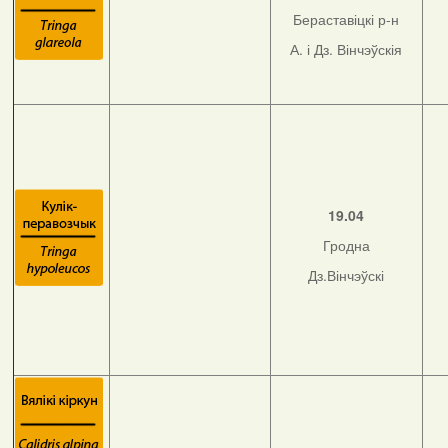
Бераставіцкі р-н
А. і Дз. Вінчэўскія
19.04
Гродна
Дз.Вінчэўскі