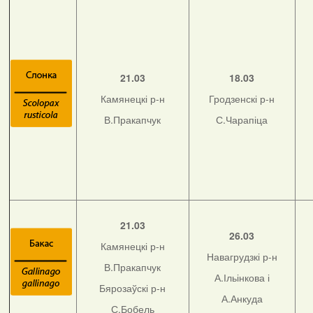
21.03
18.03
Камянецкі р-н
Гродзенскі р-н
В.Пракапчук
С.Чарапіца
21.03
26.03
Камянецкі р-н
Навагрудзкі р-н
В.Пракапчук
А.Ільінкова і
Бярозаўскі р-н
А.Анкуда
С.Бобель