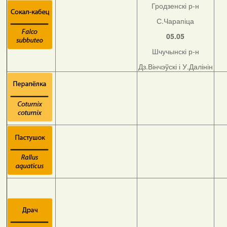
Гродзенскі р-н
С.Чарапіца
05.05
Шчучынскі р-н
Дз.Вінчэўскі і У.Далінін