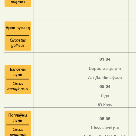
01.04
Бераставіцкі р-н
А. і Дз. Вінчэўскія
05.04
Ліда
Ю.Квач
05.05
Шчучынскі р-н