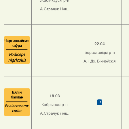
Жабінкаўскі р-н
А.Страчук і інш.
22.04
Бераставіцкі р-н
А. і Дз. Вінчэўскія
18.03
Кобрынскі р-н
А.Страчук і інш.