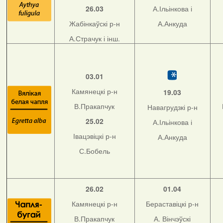
26.03
А.Ільінкова і
Жабінкаўскі р-н
А.Анкуда
А.Страчук і інш.
03.01
Камянецкі р-н
19.03
В.Пракапчук
Навагрудзкі р-н
25.02
А.Ільінкова і
Івацэвіцкі р-н
А.Анкуда
С.Бобель
26.02
01.04
Камянецкі р-н
Бераставіцкі р-н
В.Пракапчук
А. Вінчэўскі