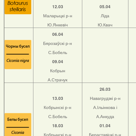
12.03
05.04
Маларыцкі р-н
Ліда
Ю.Янкевіч
Ю.Квач
06.04
Бярозаўскі р-н
С.Бобель
09.04
Кобрын
А.Страчук
26.03
13.03
Навагрудзкі р-н
Кобрынскі р-н
А.Ільінкова і
С.Бобель
А.Анкуда
18.03
01.04
Кобрынскі р-н
Бераставіцкі р-н