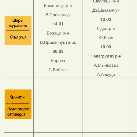
Свіслацкі р-н
Камянецкі р-н
Дз.Шыманчук
В.Пракапчук
12.03
14.01
Лідскі р-н
Брэсцкі р-н
Ю.Квач
В.Пракапчук і інш.
19.03
06.03
Навагрудзкі р-н
Бяроза
А.Ільінкова і
С.Бобель
А.Анкуда