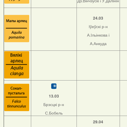
Дз.Вінчэўскі і У.Далінін
24.03
Іўеўскі р-н
А.Ільінкова і
А.Анкуда
13.03
Брэсцкі р-н
С.Бобель
29.04