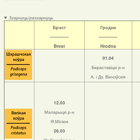
Згарнуць/разгарнуць
Б
рэст
Гродна
------------
------------
Brest
Hrodna
01.04
Бераставіцкі р-н
А. і Дз. Вінчэўскія
12.03
Маларыцкі р-н
Я.Місіюк
26.03