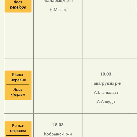
Маларыцкі р-н
Я.Місіюк
19.03
Навагрудзкі р-н
А.Ільінкова і
А.Анкуда
18.03
Кобрынскі р-н