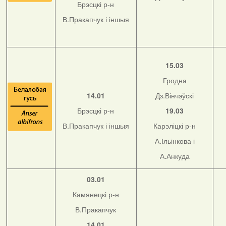
Брэсцкі р-н
В.Пракапчук і іншыя
15.03
Гродна
14.01
Дз.Вінчэўскі
Брэсцкі р-н
19.03
В.Пракапчук і іншыя
Карэліцкі р-н
А.Ільінкова і
А.Анкуда
03.01
Камянецкі р-н
В.Пракапчук
14.01