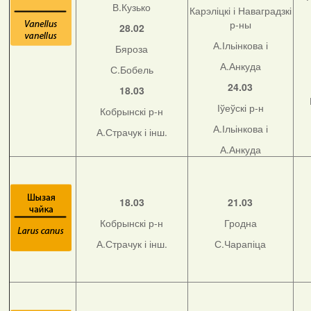
В.Кузько
Карэліцкі і Наваградзкі
р-ны
28.02
А.Ільінкова і
Бяроза
А.Анкуда
С.Бобель
24.03
18.03
Іўеўскі р-н
Кобрынскі р-н
А.Ільінкова і
А.Страчук і інш.
А.Анкуда
18.03
21.03
Кобрынскі р-н
Гродна
А.Страчук і інш.
С.Чарапіца