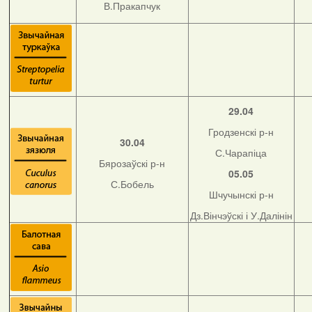
В.Пракапчук
29.04
Гродзенскі р-н
30.04
С.Чарапіца
Бярозаўскі р-н
05.05
С.Бобель
Шчучынскі р-н
Дз.Вінчэўскі і У.Далінін