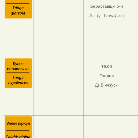
Бераставіцкі р-н
А. і Дз. Вінчэўскія
19.04
Гродна
Дз.Вінчэўскі