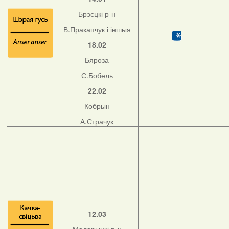
Брэсцкі р-н
В.Пракапчук і іншыя
18.02
Бяроза
С.Бобель
22.02
Кобрын
А.Страчук
12.03