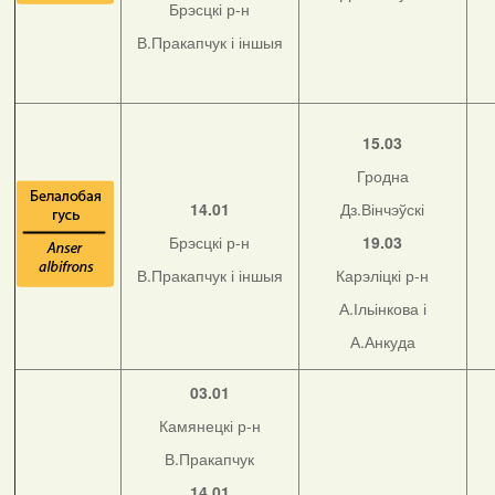
Брэсцкі р-н
В.Пракапчук і іншыя
15.03
Гродна
14.01
Дз.Вінчэўскі
Брэсцкі р-н
19.03
В.Пракапчук і іншыя
Карэліцкі р-н
А.Ільінкова і
А.Анкуда
03.01
Камянецкі р-н
В.Пракапчук
14.01