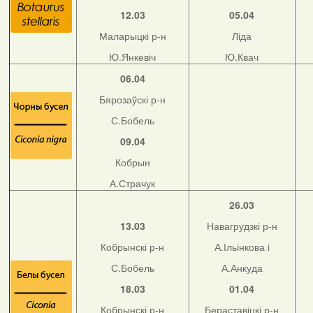
12.03
05.04
Маларыцкі р-н
Ліда
Ю.Янкевіч
Ю.Квач
06.04
Бярозаўскі р-н
С.Бобель
09.04
Кобрын
А.Страчук
26.03
13.03
Навагрудзкі р-н
Кобрынскі р-н
А.Ільінкова і
С.Бобель
А.Анкуда
18.03
01.04
Кобрынскі р-н
Бераставіцкі р-н