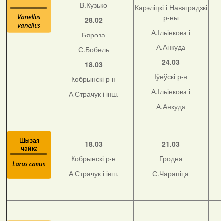
В.Кузько
Карэліцкі і Наваградзкі
р-ны
28.02
А.Ільінкова і
Бяроза
А.Анкуда
С.Бобель
24.03
18.03
Іўеўскі р-н
Кобрынскі р-н
А.Ільінкова і
А.Страчук і інш.
А.Анкуда
18.03
21.03
Кобрынскі р-н
Гродна
А.Страчук і інш.
С.Чарапіца