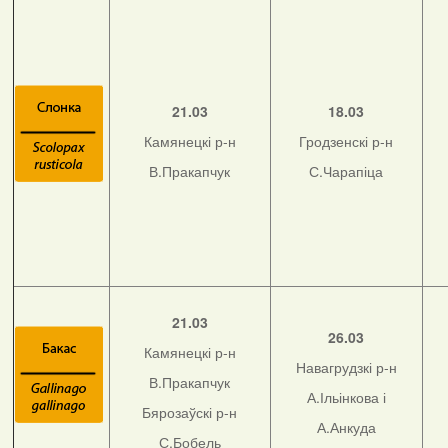
21.03
18.03
Камянецкі р-н
Гродзенскі р-н
В.Пракапчук
С.Чарапіца
21.03
26.03
Камянецкі р-н
Навагрудзкі р-н
В.Пракапчук
А.Ільінкова і
Бярозаўскі р-н
А.Анкуда
С.Бобель