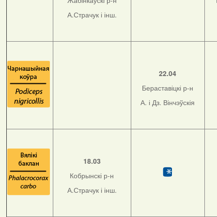
Жабінкаўскі р-н
А.Страчук і інш.
22.04
Бераставіцкі р-н
А. і Дз. Вінчэўскія
18.03
Кобрынскі р-н
А.Страчук і інш.