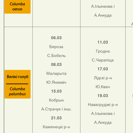
А.Ільінкова і
А.Анкуда
06.03
11.03
Бяроза
Гродна
С.Бобель
С.Чарапіца
08.03
17.03
Маларыта
Лідскі р-н
Ю.Янкевіч
Ю.Квач
15.03
19.03
Кобрын
Навагрудзкі р-н
А.Страчук і інш.
А.Ільінкова і
21.03
А.Анкуда
Камянецкі р-н