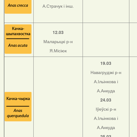
А.Страчук і інш.
12.03
Маларыцкі р-н
Я.Місіюк
19.03
Навагрудзкі р-н
А.Ільінкова і
А.Анкуда
24.03
Іўеўскі р-н
А.Ільінкова і
А.Анкуда
25.03