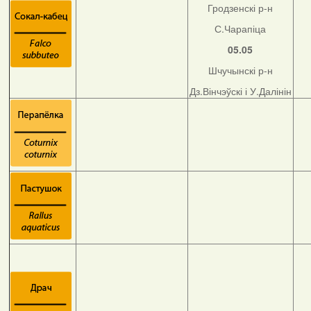
Гродзенскі р-н
С.Чарапіца
05.05
Шчучынскі р-н
Дз.Вінчэўскі і У.Далінін