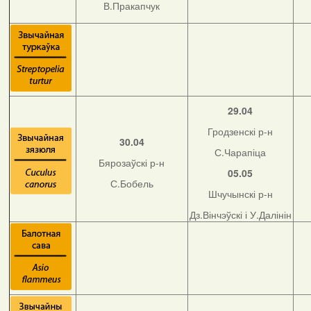
В.Пракапчук
29.04
Гродзенскі р-н
30.04
С.Чарапіца
Бярозаўскі р-н
05.05
С.Бобель
Шчучынскі р-н
Дз.Вінчэўскі і У.Далінін