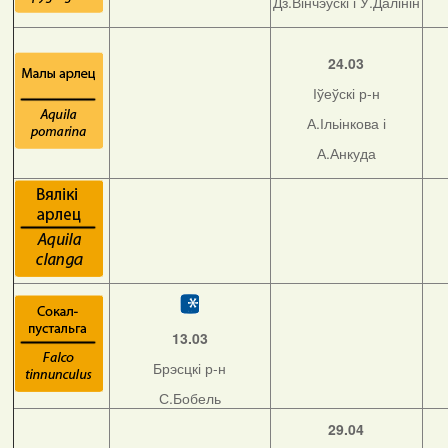
Дз.Вінчэўскі і У.Далінін
24.03
Іўеўскі р-н
А.Ільінкова і
А.Анкуда
13.03
Брэсцкі р-н
С.Бобель
29.04