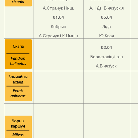
А.Страчук і інш.
А. і Дз. Вінчэўскія
01.04
05.04
Кобрын
Ліда
А.Страчук і К.Цынін
Ю.Квач
02.04
Бераставіцкі р-н
А.Вінчэўскі