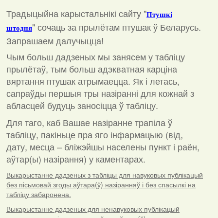
Традыцыйна карыстальнікі сайту "
Птушкі
"
сочаць за прылётам птушак ў Беларусь.
штодня
Запрашаем далучыцца!
Чым больш дадзеных мы занясем у табліцу
прылётаў, тым больш адэкватная карціна
вяртання птушак атрымаецца. Як і летась,
сапраўды першыя тры назіранні для кожнай з
абласцей будуць заносіцца ў табліцу.
Для таго, каб Вашае назіранне трапіла ў
табліцу, пакіньце пра яго інфармацыю (від,
дату, месца – бліжэйшы населены пункт і раён,
аўтар(ы) назірання) у каментарах
.
Выкарыстанне дадзеных з табліцы для навуковых публікацый
без пісьмовай згоды аўтара(ў) назіранняў і без спасылкі на
табліцу забаронена.
Выкарыстанне дадзеных для ненавуковых публікацый