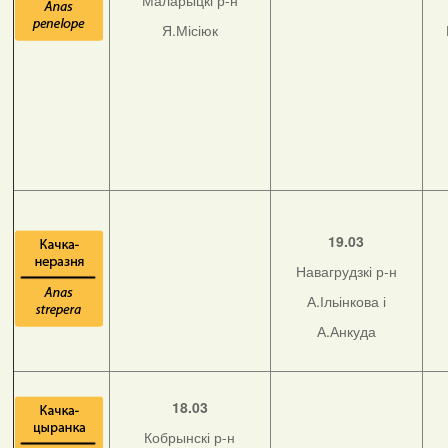
Маларыцкі р-н
Я.Місіюк
19.03
Навагрудзкі р-н
А.Ільінкова і
А.Анкуда
18.03
Кобрынскі р-н