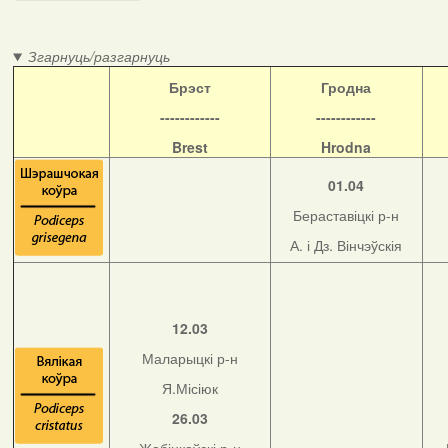
Згарнуць/разгарнуць
Б
рэст
Гродна
------------
------------
Brest
Hrodna
01.04
Бераставіцкі р-н
А. і Дз. Вінчэўскія
12.03
Маларыцкі р-н
Я.Місіюк
26.03