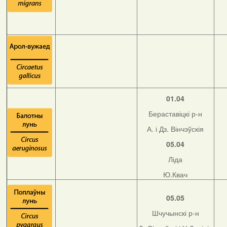
01.04
Бераставіцкі р-н
А. і Дз. Вінчэўскія
05.04
Ліда
Ю.Квач
05.05
Шчучынскі р-н