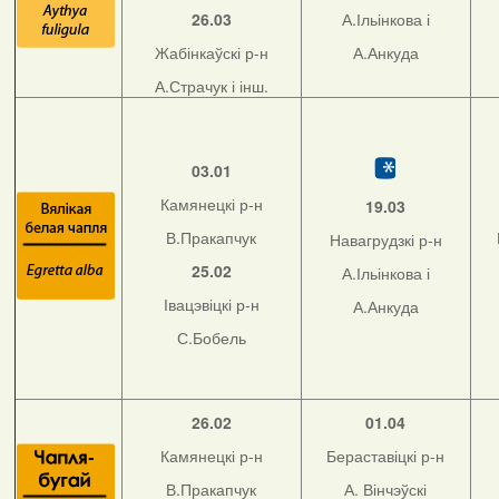
26.03
А.Ільінкова і
Жабінкаўскі р-н
А.Анкуда
А.Страчук і інш.
03.01
Камянецкі р-н
19.03
В.Пракапчук
Навагрудзкі р-н
25.02
А.Ільінкова і
Івацэвіцкі р-н
А.Анкуда
С.Бобель
26.02
01.04
Камянецкі р-н
Бераставіцкі р-н
В.Пракапчук
А. Вінчэўскі