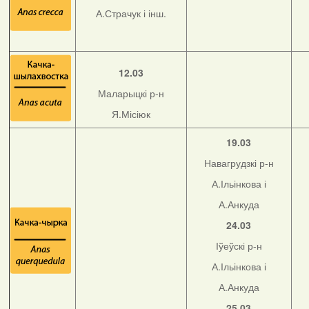
А.Страчук і інш.
12.03
Маларыцкі р-н
Я.Місіюк
19.03
Навагрудзкі р-н
А.Ільінкова і
А.Анкуда
24.03
Іўеўскі р-н
А.Ільінкова і
А.Анкуда
25.03