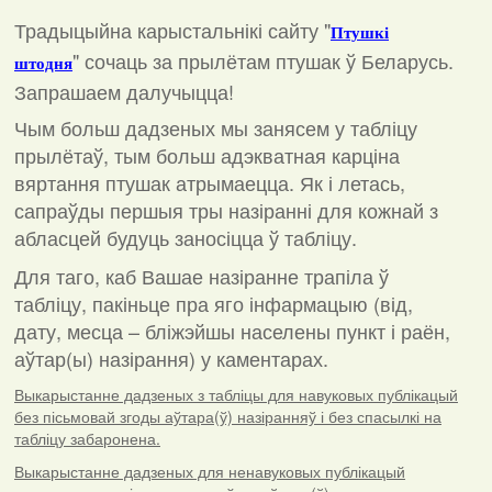
Традыцыйна карыстальнікі сайту "
Птушкі
"
сочаць за прылётам птушак ў Беларусь.
штодня
Запрашаем далучыцца!
Чым больш дадзеных мы занясем у табліцу
прылётаў, тым больш адэкватная карціна
вяртання птушак атрымаецца. Як і летась,
сапраўды першыя тры назіранні для кожнай з
абласцей будуць заносіцца ў табліцу.
Для таго, каб Вашае назіранне трапіла ў
табліцу, пакіньце пра яго інфармацыю (від,
дату, месца – бліжэйшы населены пункт і раён,
аўтар(ы) назірання) у каментарах
.
Выкарыстанне дадзеных з табліцы для навуковых публікацый
без пісьмовай згоды аўтара(ў) назіранняў і без спасылкі на
табліцу забаронена.
Выкарыстанне дадзеных для ненавуковых публікацый