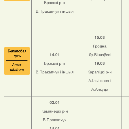
Брэсцкі р-н
В.Пракапчук і іншыя
15.03
Гродна
14.01
Дз.Вінчэўскі
Брэсцкі р-н
19.03
В.Пракапчук і іншыя
Карэліцкі р-н
А.Ільінкова і
А.Анкуда
03.01
Камянецкі р-н
В.Пракапчук
14.01