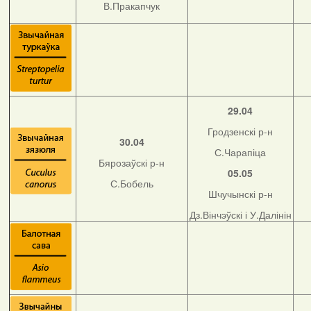
В.Пракапчук
29.04
Гродзенскі р-н
30.04
С.Чарапіца
Бярозаўскі р-н
05.05
С.Бобель
Шчучынскі р-н
Дз.Вінчэўскі і У.Далінін