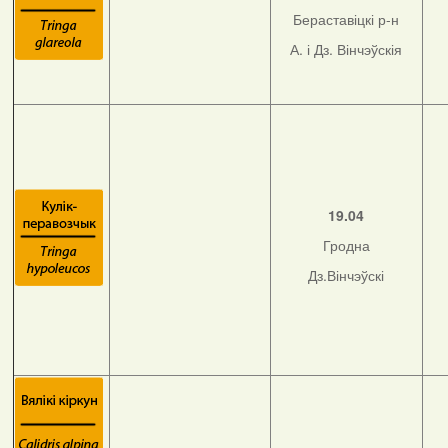
Бераставіцкі р-н
А. і Дз. Вінчэўскія
19.04
Гродна
Дз.Вінчэўскі