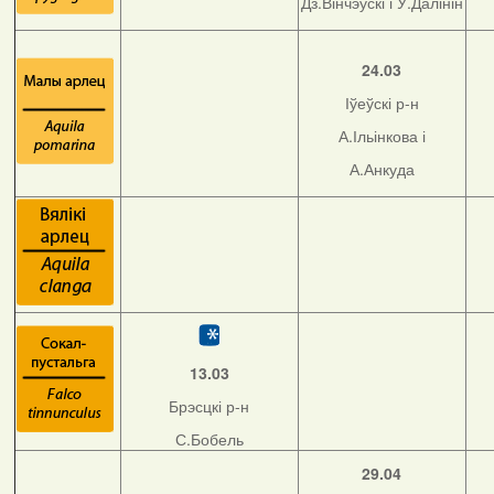
Дз.Вінчэўскі і У.Далінін
24.03
Іўеўскі р-н
А.Ільінкова і
А.Анкуда
13.03
Брэсцкі р-н
С.Бобель
29.04