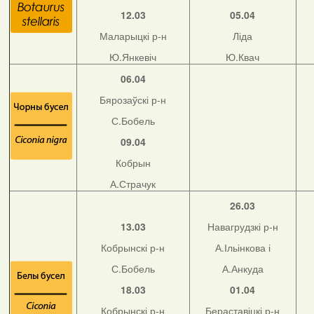
12.03
05.04
Маларыцкі р-н
Ліда
Ю.Янкевіч
Ю.Квач
06.04
Бярозаўскі р-н
С.Бобель
09.04
Кобрын
А.Страчук
26.03
13.03
Навагрудзкі р-н
Кобрынскі р-н
А.Ільінкова і
С.Бобель
А.Анкуда
18.03
01.04
Кобрынскі р-н
Бераставіцкі р-н