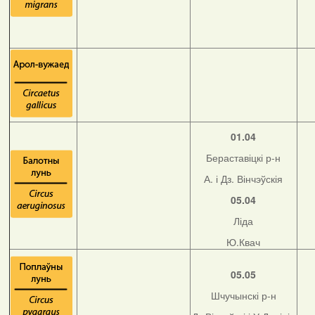
01.04
Бераставіцкі р-н
А. і Дз. Вінчэўскія
05.04
Ліда
Ю.Квач
05.05
Шчучынскі р-н