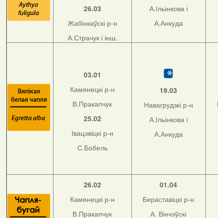
26.03
А.Ільінкова і
Жабінкаўскі р-н
А.Анкуда
А.Страчук і інш.
03.01
Камянецкі р-н
19.03
В.Пракапчук
Навагрудзкі р-н
25.02
А.Ільінкова і
Івацэвіцкі р-н
А.Анкуда
С.Бобель
26.02
01.04
Камянецкі р-н
Бераставіцкі р-н
В.Пракапчук
А. Вінчэўскі