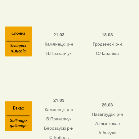
21.03
18.03
Камянецкі р-н
Гродзенскі р-н
В.Пракапчук
С.Чарапіца
21.03
26.03
Камянецкі р-н
Навагрудзкі р-н
В.Пракапчук
А.Ільінкова і
Бярозаўскі р-н
А.Анкуда
С.Бобель