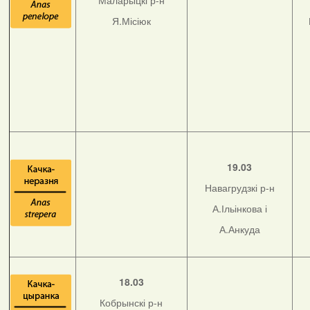
Маларыцкі р-н
Я.Місіюк
19.03
Навагрудзкі р-н
А.Ільінкова і
А.Анкуда
18.03
Кобрынскі р-н