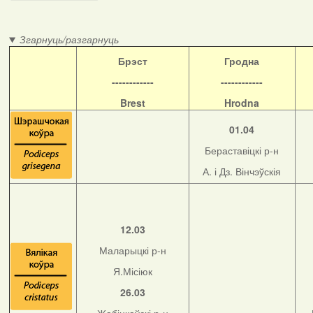
Згарнуць/разгарнуць
Б
рэст
Гродна
------------
------------
Brest
Hrodna
01.04
Бераставіцкі р-н
А. і Дз. Вінчэўскія
12.03
Маларыцкі р-н
Я.Місіюк
26.03