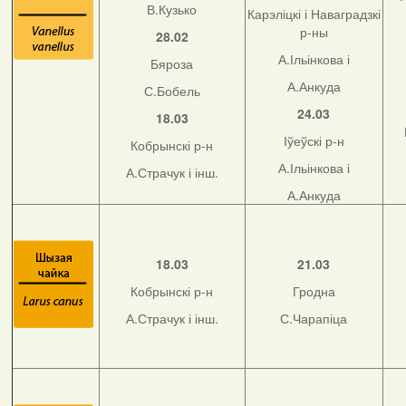
В.Кузько
Карэліцкі і Наваградзкі
р-ны
28.02
А.Ільінкова і
Бяроза
А.Анкуда
С.Бобель
24.03
18.03
Іўеўскі р-н
Кобрынскі р-н
А.Ільінкова і
А.Страчук і інш.
А.Анкуда
18.03
21.03
Кобрынскі р-н
Гродна
А.Страчук і інш.
С.Чарапіца