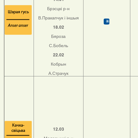
Брэсцкі р-н
В.Пракапчук і іншыя
18.02
Бяроза
С.Бобель
22.02
Кобрын
А.Страчук
12.03