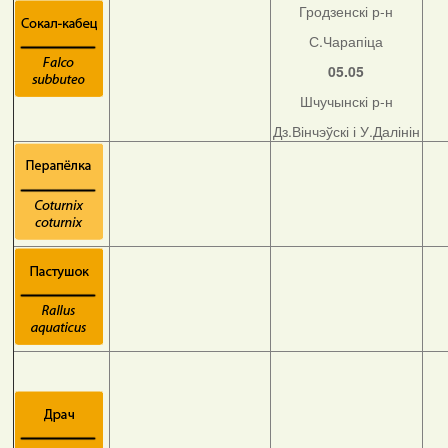
Гродзенскі р-н
С.Чарапіца
05.05
Шчучынскі р-н
Дз.Вінчэўскі і У.Далінін