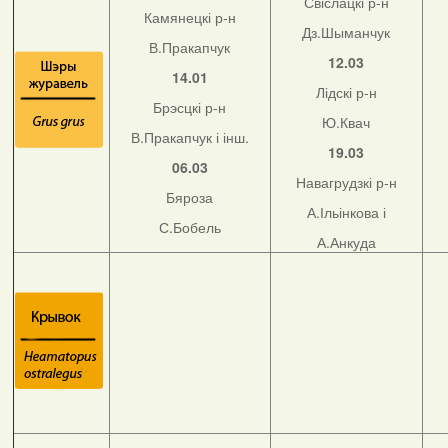
Свіслацкі р-н
Камянецкі р-н
Дз.Шыманчук
В.Пракапчук
12.03
14.01
Лідскі р-н
Брэсцкі р-н
Ю.Квач
В.Пракапчук і інш.
19.03
06.03
Навагрудзкі р-н
Бяроза
А.Ільінкова і
С.Бобель
А.Анкуда