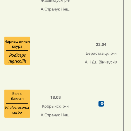
Жабінкаўскі р-н
А.Страчук і інш.
22.04
Бераставіцкі р-н
А. і Дз. Вінчэўскія
18.03
Кобрынскі р-н
А.Страчук і інш.