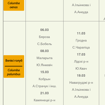
А.Ільінкова і
А.Анкуда
06.03
11.03
Бяроза
Гродна
С.Бобель
С.Чарапіца
08.03
17.03
Маларыта
Лідскі р-н
Ю.Янкевіч
Ю.Квач
15.03
19.03
Кобрын
Навагрудзкі р-н
А.Страчук і інш.
А.Ільінкова і
21.03
А.Анкуда
Камянецкі р-н