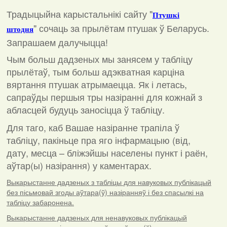
Традыцыйна карыстальнікі сайту "
Птушкі
"
сочаць за прылётам птушак ў Беларусь.
штодня
Запрашаем далучыцца!
Чым больш дадзеных мы занясем у табліцу
прылётаў, тым больш адэкватная карціна
вяртання птушак атрымаецца. Як і летась,
сапраўды першыя тры назіранні для кожнай з
абласцей будуць заносіцца ў табліцу.
Для таго, каб Вашае назіранне трапіла ў
табліцу, пакіньце пра яго інфармацыю (від,
дату, месца – бліжэйшы населены пункт і раён,
аўтар(ы) назірання) у каментарах
.
Выкарыстанне дадзеных з табліцы для навуковых публікацый
без пісьмовай згоды аўтара(ў) назіранняў і без спасылкі на
табліцу забаронена.
Выкарыстанне дадзеных для ненавуковых публікацый