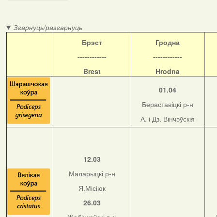
Згарнуць/разгарнуць
Б
рэст
Гродна
------------
------------
Brest
Hrodna
01.04
Бераставіцкі р-н
А. і Дз. Вінчэўскія
12.03
Маларыцкі р-н
Я.Місіюк
26.03