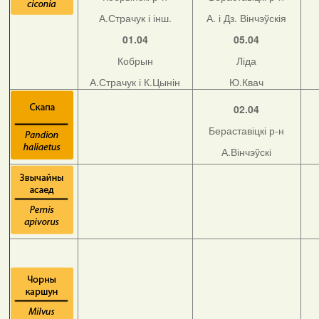
А.Страчук і інш.
А. і Дз. Вінчэўскія
01.04
05.04
Кобрын
Ліда
А.Страчук і К.Цынін
Ю.Квач
02.04
Бераставіцкі р-н
А.Вінчэўскі