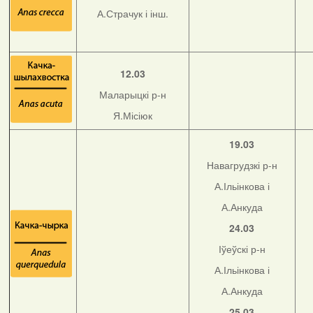
А.Страчук і інш.
12.03
Маларыцкі р-н
Я.Місіюк
19.03
Навагрудзкі р-н
А.Ільінкова і
А.Анкуда
24.03
Іўеўскі р-н
А.Ільінкова і
А.Анкуда
25.03