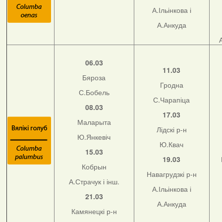
А.Ільінкова і
А.Анкуда
06.03
11.03
Бяроза
Гродна
С.Бобель
С.Чарапіца
08.03
17.03
Маларыта
Лідскі р-н
Ю.Янкевіч
Ю.Квач
15.03
19.03
Кобрын
Навагрудзкі р-н
А.Страчук і інш.
А.Ільінкова і
21.03
А.Анкуда
Камянецкі р-н