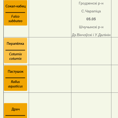
Гродзенскі р-н
С.Чарапіца
05.05
Шчучынскі р-н
Дз.Вінчэўскі і У.Далінін