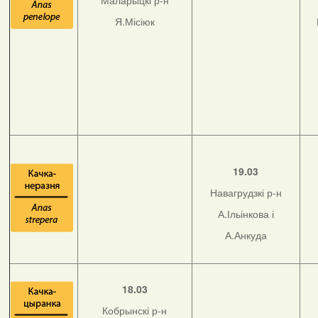
Маларыцкі р-н
Я.Місіюк
19.03
Навагрудзкі р-н
А.Ільінкова і
А.Анкуда
18.03
Кобрынскі р-н