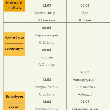
12.03
05.04
Маларыцкі р-н
Ліда
Ю.Янкевіч
Ю.Квач
06.04
Бярозаўскі р-н
С.Бобель
09.04
Кобрын
А.Страчук
26.03
13.03
Навагрудзкі р-н
Кобрынскі р-н
А.Ільінкова і
С.Бобель
А.Анкуда
18.03
01.04
Кобрынскі р-н
Бераставіцкі р-н