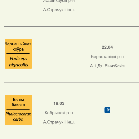
Жабінкаўскі р-н
А.Страчук і інш.
22.04
Бераставіцкі р-н
А. і Дз. Вінчэўскія
18.03
Кобрынскі р-н
А.Страчук і інш.