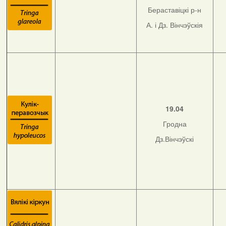
Бераставіцкі р-н
А. і Дз. Вінчэўскія
19.04
Гродна
Дз.Вінчэўскі