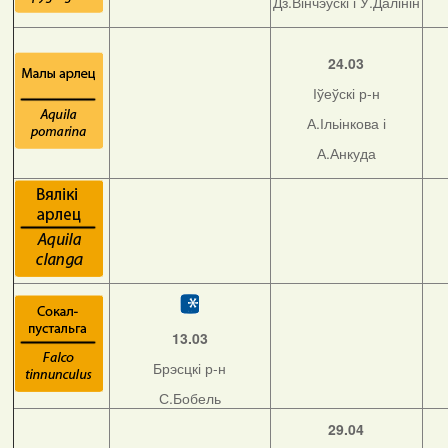
Дз.Вінчэўскі і У.Далінін
24.03
Іўеўскі р-н
А.Ільінкова і
А.Анкуда
13.03
Брэсцкі р-н
С.Бобель
29.04