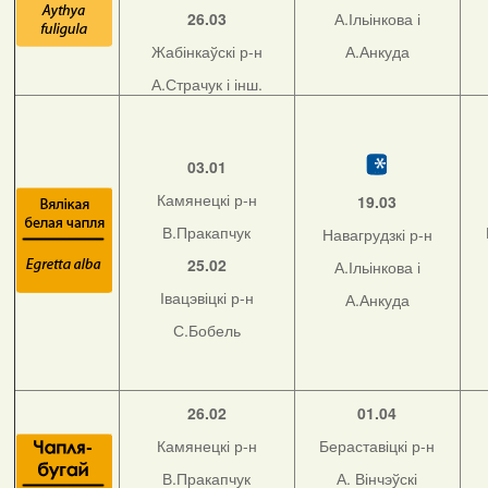
26.03
А.Ільінкова і
Жабінкаўскі р-н
А.Анкуда
А.Страчук і інш.
03.01
Камянецкі р-н
19.03
В.Пракапчук
Навагрудзкі р-н
25.02
А.Ільінкова і
Івацэвіцкі р-н
А.Анкуда
С.Бобель
26.02
01.04
Камянецкі р-н
Бераставіцкі р-н
В.Пракапчук
А. Вінчэўскі