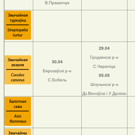
В.Пракапчук
29.04
Гродзенскі р-н
30.04
С.Чарапіца
Бярозаўскі р-н
05.05
С.Бобель
Шчучынскі р-н
Дз.Вінчэўскі і У.Далінін