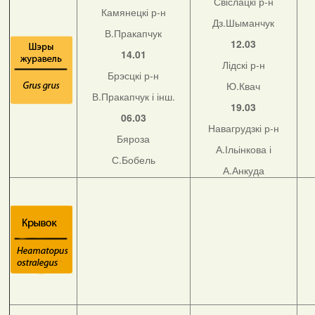
Свіслацкі р-н
Камянецкі р-н
Дз.Шыманчук
В.Пракапчук
12.03
14.01
Лідскі р-н
Брэсцкі р-н
Ю.Квач
В.Пракапчук і інш.
19.03
06.03
Навагрудзкі р-н
Бяроза
А.Ільінкова і
С.Бобель
А.Анкуда