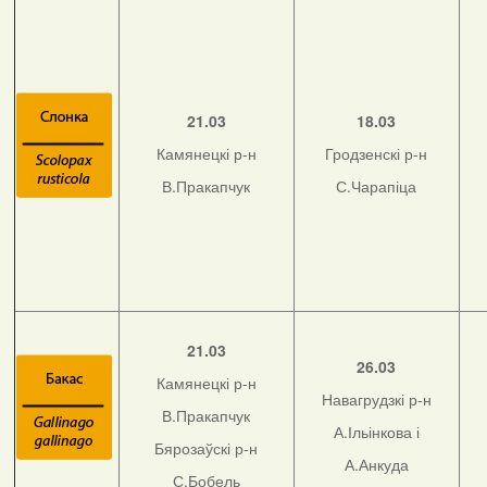
21.03
18.03
Камянецкі р-н
Гродзенскі р-н
В.Пракапчук
С.Чарапіца
21.03
26.03
Камянецкі р-н
Навагрудзкі р-н
В.Пракапчук
А.Ільінкова і
Бярозаўскі р-н
А.Анкуда
С.Бобель