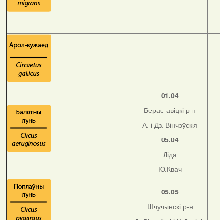
01.04
Бераставіцкі р-н
А. і Дз. Вінчэўскія
05.04
Ліда
Ю.Квач
05.05
Шчучынскі р-н