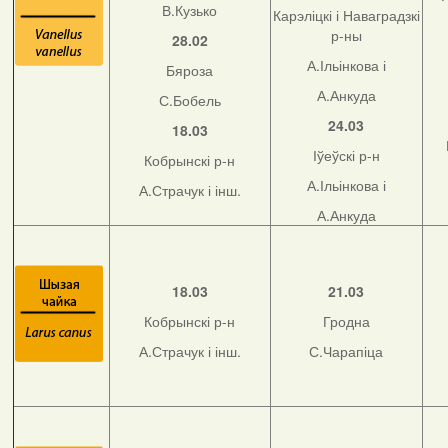
В.Кузько
Карэліцкі і Наваградзкі
р-ны
28.02
А.Ільінкова і
Бяроза
А.Анкуда
С.Бобель
24.03
18.03
Іўеўскі р-н
Кобрынскі р-н
А.Ільінкова і
А.Страчук і інш.
А.Анкуда
18.03
21.03
Кобрынскі р-н
Гродна
А.Страчук і інш.
С.Чарапіца