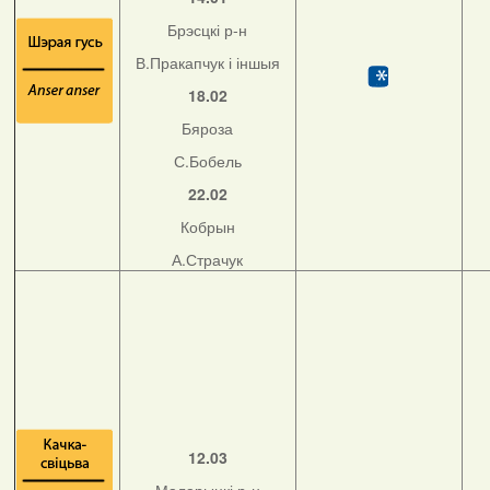
Брэсцкі р-н
В.Пракапчук і іншыя
18.02
Бяроза
С.Бобель
22.02
Кобрын
А.Страчук
12.03