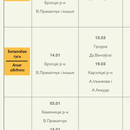
Брэсцкі р-н
В.Пракапчук і іншыя
15.03
Гродна
14.01
Дз.Вінчэўскі
Брэсцкі р-н
19.03
В.Пракапчук і іншыя
Карэліцкі р-н
А.Ільінкова і
А.Анкуда
03.01
Камянецкі р-н
В.Пракапчук
14.01