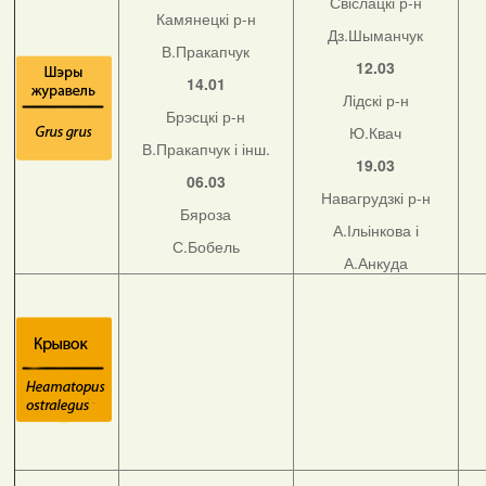
Свіслацкі р-н
Камянецкі р-н
Дз.Шыманчук
В.Пракапчук
12.03
14.01
Лідскі р-н
Брэсцкі р-н
Ю.Квач
В.Пракапчук і інш.
19.03
06.03
Навагрудзкі р-н
Бяроза
А.Ільінкова і
С.Бобель
А.Анкуда