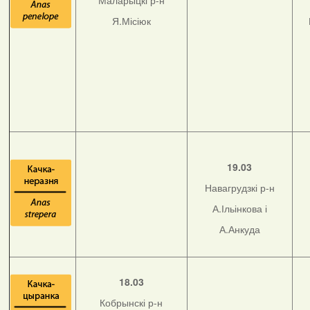
Маларыцкі р-н
Я.Місіюк
19.03
Навагрудзкі р-н
А.Ільінкова і
А.Анкуда
18.03
Кобрынскі р-н