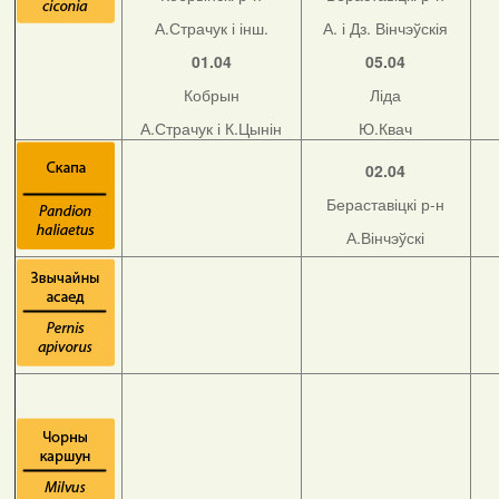
А.Страчук і інш.
А. і Дз. Вінчэўскія
01.04
05.04
Кобрын
Ліда
А.Страчук і К.Цынін
Ю.Квач
02.04
Бераставіцкі р-н
А.Вінчэўскі