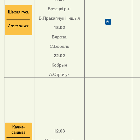
Брэсцкі р-н
В.Пракапчук і іншыя
18.02
Бяроза
С.Бобель
22.02
Кобрын
А.Страчук
12.03