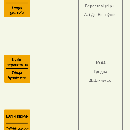
Бераставіцкі р-н
А. і Дз. Вінчэўскія
19.04
Гродна
Дз.Вінчэўскі