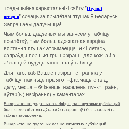
Традыцыйна карыстальнікі сайту "
Птушкі
"
сочаць за прылётам птушак ў Беларусь.
штодня
Запрашаем далучыцца!
Чым больш дадзеных мы занясем у табліцу
прылётаў, тым больш адэкватная карціна
вяртання птушак атрымаецца. Як і летась,
сапраўды першыя тры назіранні для кожнай з
абласцей будуць заносіцца ў табліцу.
Для таго, каб Вашае назіранне трапіла ў
табліцу, пакіньце пра яго інфармацыю (від,
дату, месца – бліжэйшы населены пункт і раён,
аўтар(ы) назірання) у каментарах
.
Выкарыстанне дадзеных з табліцы для навуковых публікацый
без пісьмовай згоды аўтара(ў) назіранняў і без спасылкі на
табліцу забаронена.
Выкарыстанне дадзеных для ненавуковых публікацый