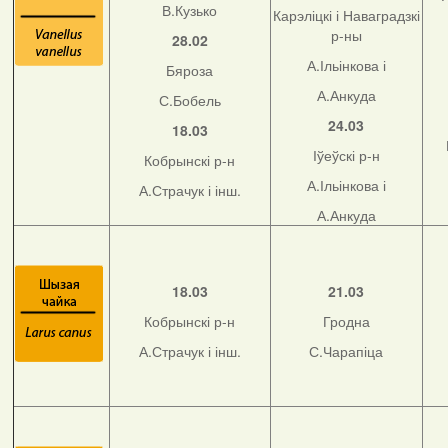
В.Кузько
Карэліцкі і Наваградзкі
р-ны
28.02
А.Ільінкова і
Бяроза
А.Анкуда
С.Бобель
24.03
18.03
Іўеўскі р-н
Кобрынскі р-н
А.Ільінкова і
А.Страчук і інш.
А.Анкуда
18.03
21.03
Кобрынскі р-н
Гродна
А.Страчук і інш.
С.Чарапіца