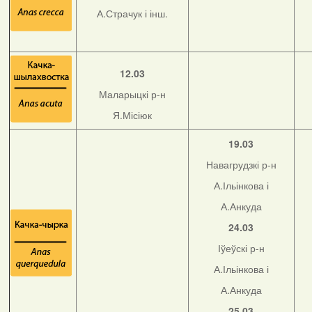
А.Страчук і інш.
12.03
Маларыцкі р-н
Я.Місіюк
19.03
Навагрудзкі р-н
А.Ільінкова і
А.Анкуда
24.03
Іўеўскі р-н
А.Ільінкова і
А.Анкуда
25.03