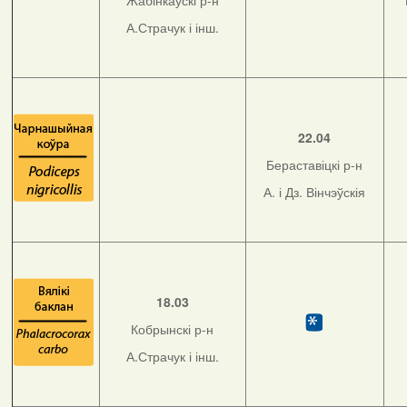
Жабінкаўскі р-н
А.Страчук і інш.
22.04
Бераставіцкі р-н
А. і Дз. Вінчэўскія
18.03
Кобрынскі р-н
А.Страчук і інш.