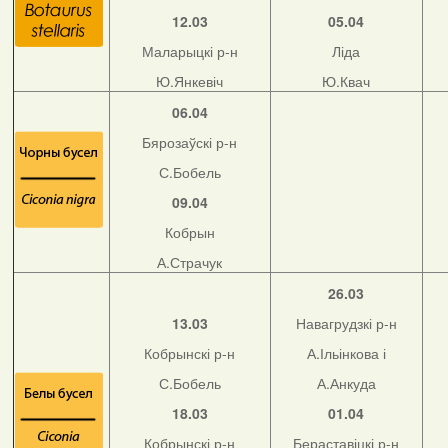
12.03
05.04
Маларыцкі р-н
Ліда
Ю.Янкевіч
Ю.Квач
06.04
Бярозаўскі р-н
С.Бобель
09.04
Кобрын
А.Страчук
26.03
13.03
Навагрудзкі р-н
Кобрынскі р-н
А.Ільінкова і
С.Бобель
А.Анкуда
18.03
01.04
Кобрынскі р-н
Бераставіцкі р-н