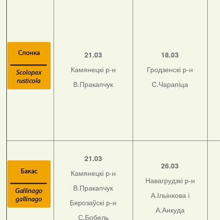
21.03
18.03
Камянецкі р-н
Гродзенскі р-н
В.Пракапчук
С.Чарапіца
21.03
26.03
Камянецкі р-н
Навагрудзкі р-н
В.Пракапчук
А.Ільінкова і
Бярозаўскі р-н
А.Анкуда
С.Бобель