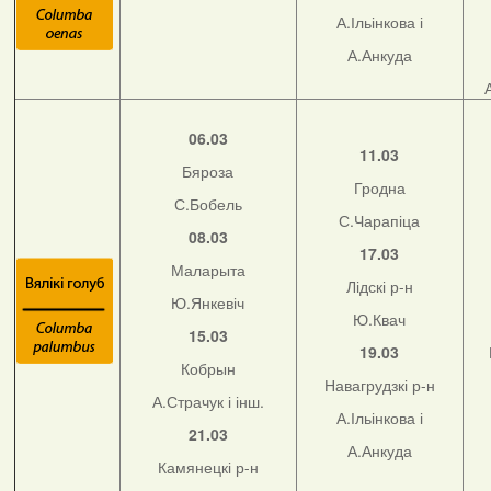
А.Ільінкова і
А.Анкуда
06.03
11.03
Бяроза
Гродна
С.Бобель
С.Чарапіца
08.03
17.03
Маларыта
Лідскі р-н
Ю.Янкевіч
Ю.Квач
15.03
19.03
Кобрын
Навагрудзкі р-н
А.Страчук і інш.
А.Ільінкова і
21.03
А.Анкуда
Камянецкі р-н