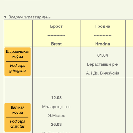
Згарнуць/разгарнуць
Б
рэст
Гродна
------------
------------
Brest
Hrodna
01.04
Бераставіцкі р-н
А. і Дз. Вінчэўскія
12.03
Маларыцкі р-н
Я.Місіюк
26.03