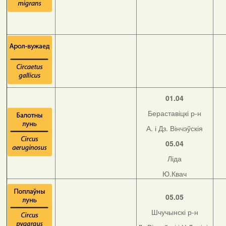
01.04
Бераставіцкі р-н
А. і Дз. Вінчэўскія
05.04
Ліда
Ю.Квач
05.05
Шчучынскі р-н