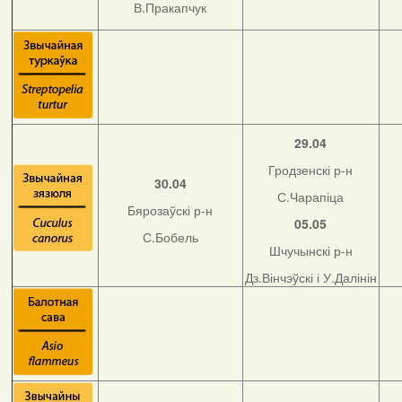
В.Пракапчук
29.04
Гродзенскі р-н
30.04
С.Чарапіца
Бярозаўскі р-н
05.05
С.Бобель
Шчучынскі р-н
Дз.Вінчэўскі і У.Далінін