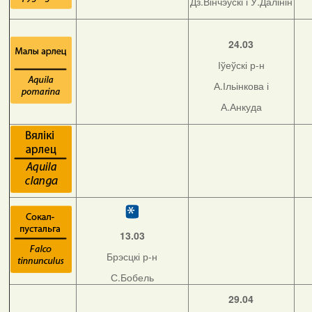
Дз.Вінчэўскі і У.Далінін
24.03
Іўеўскі р-н
А.Ільінкова і
А.Анкуда
13.03
Брэсцкі р-н
С.Бобель
29.04