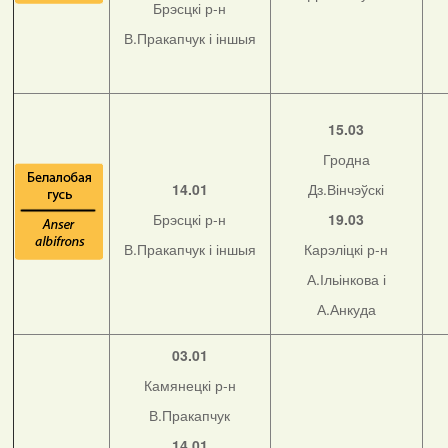
Брэсцкі р-н
В.Пракапчук і іншыя
15.03
Гродна
14.01
Дз.Вінчэўскі
Брэсцкі р-н
19.03
В.Пракапчук і іншыя
Карэліцкі р-н
А.Ільінкова і
А.Анкуда
03.01
Камянецкі р-н
В.Пракапчук
14.01