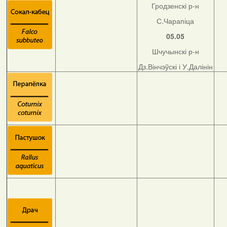
Гродзенскі р-н
С.Чарапіца
05.05
Шчучынскі р-н
Дз.Вінчэўскі і У.Далінін