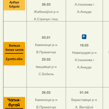
26.03
А.Ільінкова і
Жабінкаўскі р-н
А.Анкуда
А.Страчук і інш.
03.01
Камянецкі р-н
19.03
В.Пракапчук
Навагрудзкі р-н
25.02
А.Ільінкова і
Івацэвіцкі р-н
А.Анкуда
С.Бобель
26.02
01.04
Камянецкі р-н
Бераставіцкі р-н
В.Пракапчук
А. Вінчэўскі