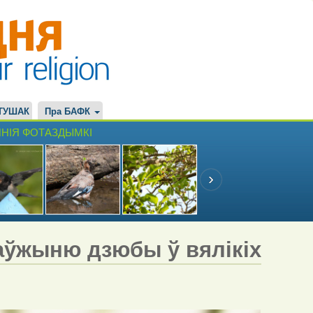
ТУШАК
Пра БАФК
НІЯ ФОТАЗДЫМКІ
аўжыню дзюбы ў вялікіх