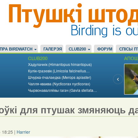
ПРА BIRDWATCH
ГАЛЕРЭЯ
CLUB200
ФОРУМ
СПІСЫ П
CLUB200
АПОШ
Хадулачнік (Himantopus himantopus)
Кулік-гразевік (Limicola falcinellus…
Шчурка-пчалаедка (Merops apiaster)
Чапля-кваква (Nycticorax nycticorax)
Чырвонаваллёвы гагач (Gavia stellata…
оўкі для птушак змяняюць д
- 18:25
|
Harrier