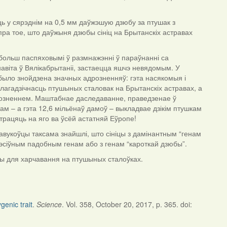
ць у сярэднім на 0,5 мм даўжэшую дзюбу за птушак з
ра тое, што даўжыня дзюбы сініц на Брытанскіх астравах
 больш паспяховымі ў размнажэнні ў параўнанні са
авіта ў Вялікабрытаніі, застаецца яшчэ невядомым. У
не было знойдзена значных адрозненняў: гэта насякомыя і
лагадзічнасць птушыных сталовак на Брытанскіх астравах, а
дрозненнем. Маштабнае даследаванне, праведзенае ў
там – а гэта 12,6 мільёнаў дамоў – выкладвае дзікім птушкам
трацяць на яго ва ўсёй астатняй Еўропе!
навукоўцы таксама знайшлі, што сініцы з дамінантным “генам
эсіўным падобным генам або з генам “кароткай дзюбы”.
ы для харчавання на птушыных сталоўках.
genic trait
.
Science
. Vol. 358, October 20, 2017, p. 365. doi: