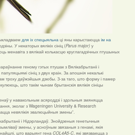
 выкладваем
для іх спецыяльна
ці яны карыстаюцца
ім на
дзіны. У некаторых вялікіх сініц (
Parus
major
)
у
юць менавіта з вялікай колькасцю круглагадзічных птушыных
раўнанне геному гэтых птушак з Вялікабрытаніі і
пуляцыямі сініц з двух краін. За апошнія некалькі
іцам троху даўжэйшыя дзюбы. З-за таго, што форму і памер
улююць, што такім чынам брытанскія вялікія сініцы
енаў у навакольным асяроддзі і здольныя змяняцца
вання, эколаг з Wageningen University & Research
вацца невялікія эвалюцыйныя змены”.
ікабрытаніі і Нідэрландаў. Знойдзеныя генетычныя
ымліваў змены, у асноўным звязаныя з генамі, якія
найшлі, што варыянт гена
COL
4
A
5-
C
, які звязваецца з