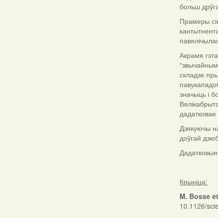
больш дрўга
Прамеры сін
кантытнента
павялічылас
Акрамя гэта
“звычайнымі
складзе пры
павукападоб
значыць і 
Вялікабрыта
дадатковае 
Дзякуючы на
доўгай дзюб
Дадатковыя
Крыніца:
M. Bosse et
10.1126/sci