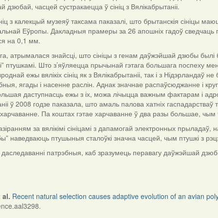
й дзюбай, часцей сустракаецца ў сініц з Вялікабрытаніі.
іц з калекцый музеяў таксама паказалі, што брытанскія сініцы маю
льнай Еўропы. Дакладныя прамеры за 26 апошніх гадоў сведчаць п
я на 0,1 мм.
га, атрымалася знайсці, што сініцы з генам даўжэйшай дзюбы былі
” птушкамі. Што з’яўляецца прычынай гэтага большага поспеху мен
роднай ежы вялікіх сініц як з Вялікабрытаніі, так і з Нідэрландаў 
ныя, ягады і насенне раслін. Аднак значнае распаўсюджанне і круг
большая даступнасць ежы з іх, можа лічыцца важным фактарам і а
ніі ў 2008 годзе паказала, што амаль палова хатніх гаспадарстваў 
харчаванне. Па коштах гэтае харчаванне ў два разы большае, чым 
зіранням за вялікімі сініцамі з дапамогай электронных прыладаў, 
ы” наведваюць птушыныя сталоўкі значна часцей, чым птушкі з рэц
 даследаванні патрэбныя, каб зразумець перавагу даўжэйшай дзюб
 al.
Recent natural selection causes adaptive evolution of an avian poly
ence.aal3298.