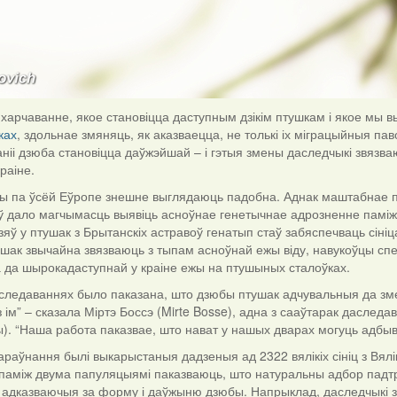
харчаванне, якое становіцца даступным дзікім птушкам і якое мы
ках
, здольнае змяняць, як аказваецца, не толькі іх міграцыйныя паво
ніі дзюба становіцца даўжэйшай – і гэтыя змены даследчыкі звязва
краіне.
іцы па ўсёй Еўропе знешне выглядаюць падобна. Аднак маштабнае па
 дало магчымасць выявіць асноўнае генетычнае адрозненне паміж па
зяў у птушак з Брытанскіх астравоў генатып стаў забяспечваць сін
шак звычайна звязваюць з тыпам асноўнай ежы віду, навукоўцы спек
 да шырокадаступнай у краіне ежы на птушыных сталоўках.
аследаваннях было паказана, што дзюбы птушак адчувальныя да зм
 ім” – сказала Міртэ Боссэ (Mirte Bosse), адна з сааўтарак даследа
ы). “Наша работа паказвае, што нават у нашых дварах могуць адбы
араўнання былі выкарыстаныя дадзеныя ад 2322 вялікіх сініц з Вял
паміж двума папуляцыямі паказваюць, што натуральны адбор падтр
 адказваючыя за форму і даўжыню дзюбы. Напрыклад, даследчыкі з