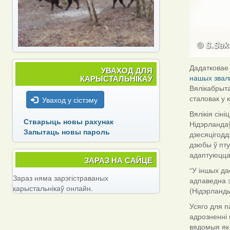
Дадатковае 
УВАХОД ДЛЯ
нашых звал
КАРЫСТАЛЬНІКАЎ
Вялікабрыта
сталовак у 
Уваход у сістэму
Вялікія сін
Стварыць новы рахунак
Нідэрландаў
Запытаць новы пароль
дзесяцігодд
дзюбы ў пту
адаптуюцца
ЗАРАЗ НА САЙЦЕ
“У іншых д
Зараз няма зарэгістраваных
адпаведна з
карыстальнікаў онлайн.
(Нідэрланд
Усяго для п
адрозненні 
вядомыя як