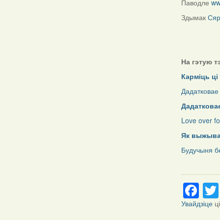
Паводле
ww
Здымак
Сяр
На гэтую т
Карміць ці
Дадатковае
Дадатковае
Love over f
Як выжываю
Будучыня б
Fa
Увайдзіце
ц