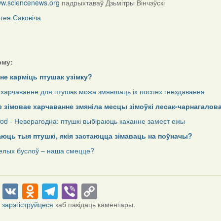
w.sciencenews.org
падрыхтаваў Дзьмітры Вінчэўскі
гея Саковіча
эму:
 не карміць птушак узімку?
 харчаванне для птушак можа змяншаць іх поспех гнездавання
 зімовае харчаванне змяніла месцы зімоўкі лесак-чарнагалов
ood - Неверагодна: птушкі выбіраюць каханне замест ежы
ць тыя птушкі, якія застаюцца зімаваць на поўначы?
елых буслоў – наша смецце?
cebook
Twitter
VK
Odnoklassniki
Telegram
Viber
Copy
Link
і
зарэгіструйцеся
каб пакідаць каментары.