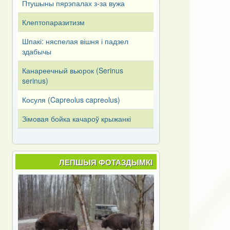
Птушыны пярэпалах з-за вужа
Клептопаразитизм
Шпакі: няспелая вішня і падзел
здабычы
Канареечный вьюрок (Serinus
serinus)
Косуля (Capreоlus capreоlus)
Зімовая бойка качароў крыжанкі
ЛЕПШЫЯ ФОТАЗДЫМКІ