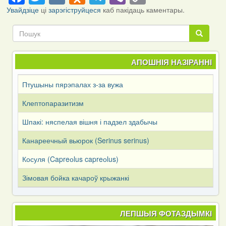
Link
Увайдзіце
ці
зарэгіструйцеся
каб пакідаць каментары.
Пошук
Пошук
АПОШНІЯ НАЗІРАННІ
Птушыны пярэпалах з-за вужа
Клептопаразитизм
Шпакі: няспелая вішня і падзел здабычы
Канареечный вьюрок (Serinus serinus)
Косуля (Capreоlus capreоlus)
Зімовая бойка качароў крыжанкі
ЛЕПШЫЯ ФОТАЗДЫМКІ