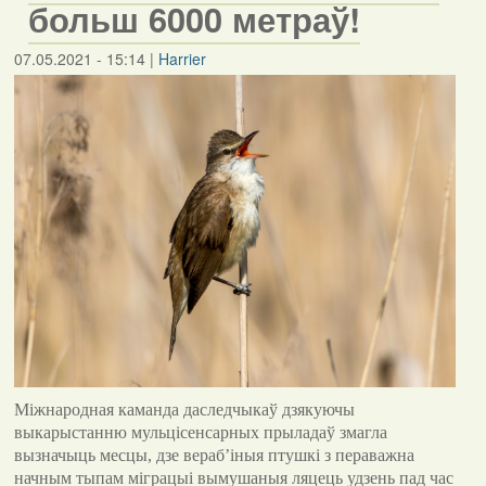
больш 6000 метраў!
07.05.2021 - 15:14
|
Harrier
Міжнародная каманда даследчыкаў дзякуючы
выкарыстанню мульцісенсарных прыладаў змагла
вызначыць месцы, дзе вераб’іныя птушкі з пераважна
начным тыпам міграцыі вымушаныя ляцець удзень пад час