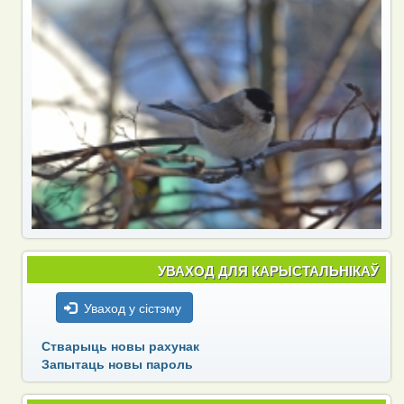
УВАХОД ДЛЯ КАРЫСТАЛЬНІКАЎ
Уваход у сістэму
Стварыць новы рахунак
Запытаць новы пароль