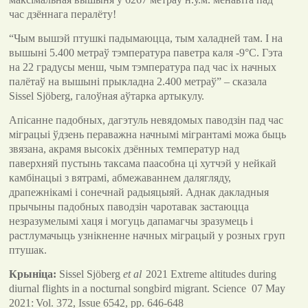
час дзённага пералёту!
“Чым вышэй птушкі падымаюцца, тым халадней там. І на
вышыні 5.400 метраў тэмпература паветра каля -9°C. Гэта
на 22 градусы менш, чым тэмпература пад час іх начных
палётаў на вышыні прыкладна 2.400 метраў” – сказала
Sissel Sjöberg, галоўная аўтарка артыкулу.
Апісанне падобных, дагэтуль невядомых паводзін пад час
міграцыі ўдзень пераважна начнымі мігрантамі можа быць
звязана, акрамя высокіх дзённых температур над
паверхняй пустынь таксама паасобна ці хутчэй у нейкай
камбінацыі з вятрамі, абмежаваннем далягляду,
драпежнікамі і сонечнай радыяцыяй. Аднак дакладныя
прычыны падобных паводзін чаротавак застаюцца
незразумелымі хаця і могуць дапамагчы зразумець і
растлумачыць узнікненне начных міграцый у розных груп
птушак.
Крыніца:
Sissel Sjöberg
et al
2021 E
xtreme altitudes during
diurnal flights in a nocturnal songbird migrant
.
Science 07 May
2021:
Vol. 372, Issue 6542, pp. 646-648