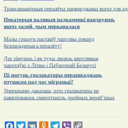
Трансакеанічныя
пералёты
пацверджаны
яшчэ
для
ад
Некаторыя палявыя падкаменкі вандруюць
яшчэ далей, чым меркавалася
Малы грыцук паставіў чарговы рэкорд
безпасадачнага пералёту!
Дзе зімуюць і як туды ляцяць вяртлявыя
чаротаўкі з Літвы і Паўночнай Беларусі
Ці могуць геалакатары перашкаджаць
птушкам пад час міграцыі?
Упершыню даказана, што геалакатары не
павялічваюць смяротнасць дробных вераб’іных
Facebook
Twitter
VK
Odnoklassniki
Telegram
Viber
Copy