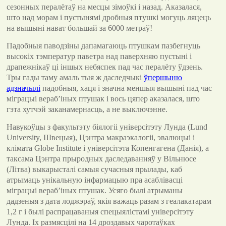
сезонных пералётаў на месцы зімоўкі і назад. Аказалася,
што над морам і пустынямі дробныя птушкі могуць ляцець
на вышыні нават большай за 6000 метраў!
Падобныя паводзіны дапамагаюць птушкам пазбегнуць
высокіх тэмператур паветра над паверхняю пустыні і
драпежнікаў ці іншых небяспек пад час пералёту ўдзень.
Тры гады таму амаль тыя ж даследчыкі
ўпершыню
адзначылі
падобныя, хаця і значна меншыя вышыні пад час
міграцыі вераб’іных птушак і вось цяпер аказалася, што
гэта хутчэй заканамернасць, а не выключэнне.
Навукоўцы з факультэту біялогіі універсітэту Лунда (Lund
University, Швецыя), Цэнтра макраэкалогіі, эвалюцыі і
клімата Globe Institute і універсітэта Копенгагена (Данія), а
таксама Цэнтра прыродных даследаванняў у Вільнюсе
(Літва) выкарысталі самыя сучасныя прылады, каб
атрымаць унікальную інфармацыю пра асаблівасці
міграцыі вераб’іных птушак. Усяго былі атрыманы
дадзеныя з дата лоджэраў, якія важаць разам з геалакатарам
1,2 г і былі распрацаваныя спецыялістамі універсітэту
Лунда. Іх размясцілі на 14 дроздавых чаротаўках