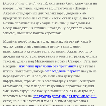
(
Acrocephalus arundinaceus
), якія летам былі адлоўлены на
возеры Kvismaren, недалёка ад Стакгольма (Швецыя).
Акрамя стандартных для геалакатараў дадзеных аб
працягласці цёмнай і светлай часткі сутак і даце, па якіх
можна параўнальна дакладна вызначыць каардынаты
месцазнаходжання птушкі, штогадзіну лоджэр таксама
запісваў вышыню палёта чаротавак.
Мільёны вераб’іных птушак–начных мігрантаў хаця б
частку свайго міграцыйнага шляху вымушаныя
пракладваць над морам і-ці пустынямі. Аказалася, што
дроздавыя чаротаўкі, пераважна начныя мігранты, ляцяць
таксама ўдзень над Міжземным морам і Сахарай. Гэта тыя
мясціны,
якія лепш праляцець без прыпынку
і для гэтага
птушкі выкарытоўваюць
безпасадачны пералёт
пакуль не
пераадолеюць іх. Але зусім нечакана дзякуючы
інфармацыі, атрыманай з геалакатараў з мульцісенсарамі
атрымалася, што у падобных дзённых пералётах птушкі
змяняюць сярэднюю начную вышыню ў 2394 метры над
узроўнем мора на
невядомую дагэтуль для птушак раўнін
сярэднюю 5367 метраў н.у.м.! Прычым зафіксавана і
максімальная вышыня ў 6267 метраў н.у.м. менавіта пад