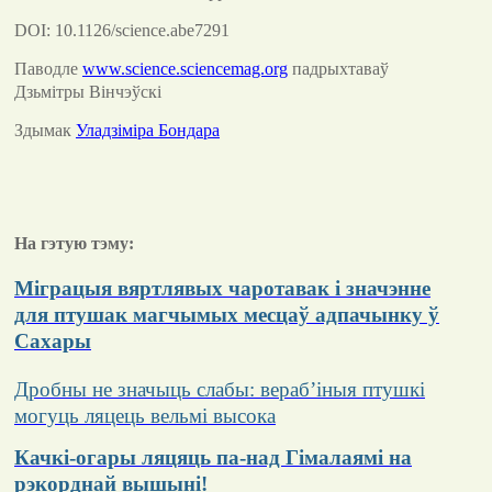
DOI: 10.1126/science.abe7291
Паводле
www.science.sciencemag.org
падрыхтаваў
Дзьмітры Вінчэўскі
Здымак
Уладзіміра Бондара
На гэтую тэму:
Міграцыя вяртлявых чаротавак і значэнне
для птушак магчымых месцаў адпачынку ў
Сахары
Дробны не значыць слабы: вераб’іныя птушкі
могуць ляцець вельмі высока
Качкі-огары ляцяць па-над Гімалаямі на
рэкорднай вышыні!