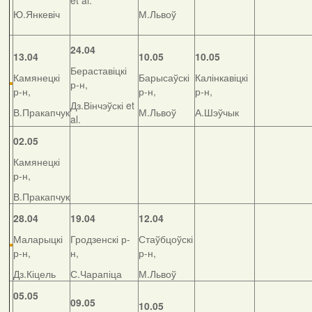
et al.
Ю.Янкевіч
М.Львоў
24.04
13.04
10.05
10.05
Бераставіцкі
Камянецкі
Барысаўскі
Калінкавіцкі
р-н,
р-н,
р-н,
р-н,
Дз.Вінчэўскі et
В.Пракапчук
М.Львоў
А.Шэўчык
al.
02.05
Камянецкі
р-н,
В.Пракапчук
28.04
19.04
12.04
Маларыцкі
Гродзенскі р-
Стаўбцоўскі
р-н,
н,
р-н,
Дз.Кіцель
С.Чарапіца
М.Львоў
05.05
09.05
10.05