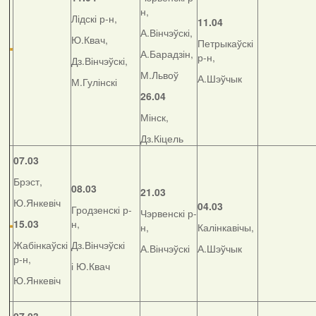
н,
Лідскі р-н,
11.04
А.Вінчэўскі,
Ю.Квач,
Петрыкаўскі
А.Барадзін,
р-н,
Дз.Вінчэўскі,
М.Львоў
А.Шэўчык
М.Гулінскі
26.04
Мінск,
Дз.Кіцель
07.03
Брэст,
08.03
21.03
Ю.Янкевіч
04.03
Гродзенскі р-
Чэрвенскі р-
15.03
н,
н,
Калінкавічы,
Жабінкаўскі
Дз.Вінчэўскі
А.Вінчэўскі
А.Шэўчык
р-н,
і Ю.Квач
Ю.Янкевіч