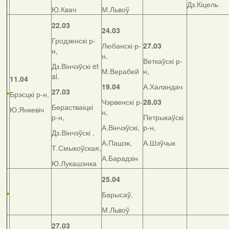
Дз.Кіцель
Ю.Квач
М.Львоў
22.03
24.03
Гродзенскі р-
Любанскі р-
27.03
н,
н,
Веткаўскі р-
Дз.Вінчэўскі et
М.Верабей
н,
al.
11.04
19.04
А.Халандач
27.03
Брэсцкі р-н,
Чэрвенскі р-
28.03
Берастваіцкі
Ю.Янкевіч
н,
р-н,
Петрыкаўскі
А.Вінчэўскі,
р-н,
Дз.Вінчэўскі ,
А.Пашэк,
А.Шэўчык
Т.Смыкоўская,
А.Барадзін
Ю.Лукашэнка
25.04
Барысаў,
М.Львоў
27.03