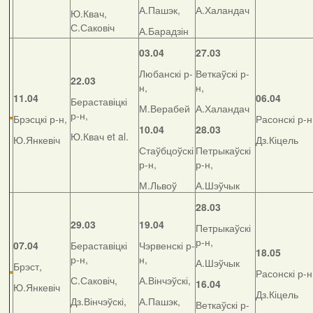
А.Пашэк,
А.Халандач
Ю.Квач,
С.Саковіч
А.Барадзін
03.04
27.03
Любанскі р-
Веткаўскі р-
22.03
н,
н,
11.04
06.04
Бераставіцкі
М.Верабей
А.Халандач
р-н,
Брэсцкі р-н,
Расонскі р-н
10.04
28.03
Ю.Квач et al.
Ю.Янкевіч
Дз.Кіцель
Стаўбцоўскі
Петрыкаўскі
р-н,
р-н,
М.Львоў
А.Шэўчык
28.03
29.03
19.04
Петрыкаўскі
р-н,
07.04
Бераставіцкі
Чэрвенскі р-
18.05
р-н,
н,
А.Шэўчык
Брэст,
Расонскі р-н
С.Саковіч,
А.Вінчэўскі,
16.04
Ю.Янкевіч
Дз.Кіцель
Дз.Вінчэўскі,
А.Пашэк,
Веткаўскі р-