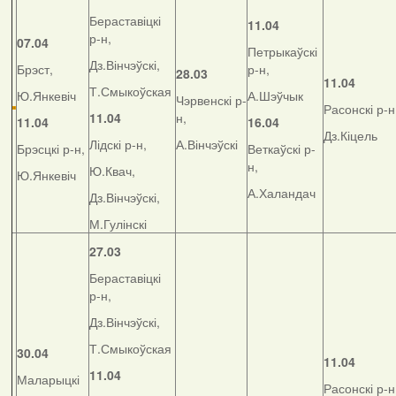
Бераставіцкі
11.04
р-н,
07.04
Петрыкаўскі
Дз.Вінчэўскі,
Брэст,
р-н,
28.03
11.04
Т.Смыкоўская
Ю.Янкевіч
А.Шэўчык
Чэрвенскі р-
Расонскі р-н
11.04
н,
11.04
16.04
Дз.Кіцель
Лідскі р-н,
А.Вінчэўскі
Брэсцкі р-н,
Веткаўскі р-
н,
Ю.Квач,
Ю.Янкевіч
А.Халандач
Дз.Вінчэўскі,
М.Гулінскі
27.03
Бераставіцкі
р-н,
Дз.Вінчэўскі,
Т.Смыкоўская
30.04
11.04
11.04
Маларыцкі
Расонскі р-н