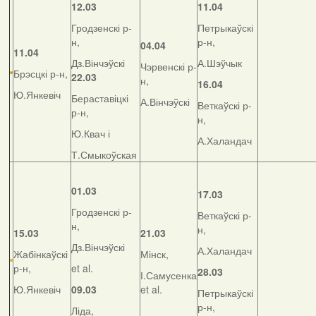
12.03
11.04
Гродзенскі р-
Петрыкаўскі
н,
р-н,
04.04
11.04
Дз.Вінчэўскі
А.Шэўчык
Чэрвенскі р-
Брэсцкі р-н,
22.03
н,
16.04
Ю.Янкевіч
Бераставіцкі
А.Вінчэўскі
Веткаўскі р-
р-н,
н,
Ю.Квач і
А.Халандач
Т.Смыкоўская
01.03
17.03
Гродзенскі р-
Веткаўскі р-
н,
н,
15.03
21.03
Дз.Вінчэўскі
А.Халандач
Жабінкаўскі
Мінск,
р-н,
et al.
28.03
І.Самусенка
Ю.Янкевіч
09.03
et al.
Петрыкаўскі
р-н,
Ліда,