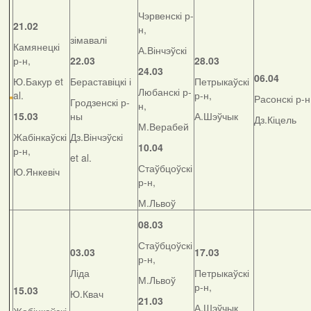
Чэрвенскі р-
21.02
н,
зімавалі
Камянецкі
А.Вінчэўскі
р-н,
22.03
28.03
24.03
06.04
Ю.Бакур et
Бераставіцкі і
Петрыкаўскі
Любанскі р-
al.
р-н,
Расонскі р-н
Гродзенскі р-
н,
15.03
ны
А.Шэўчык
Дз.Кіцель
М.Верабей
Жабінкаўскі
Дз.Вінчэўскі
10.04
р-н,
et al.
Стаўбцоўскі
Ю.Янкевіч
р-н,
М.Львоў
08.03
Стаўбцоўскі
03.03
17.03
р-н,
Ліда
Петрыкаўскі
М.Львоў
р-н,
15.03
Ю.Квач
21.03
А.Шэўчык