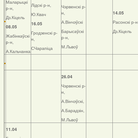
Маларыцкі
Лідскі р-н,
Чэрвенскі р-
р-н,
н,
14.05
Ю.Квач
Дз.Кіцель
А.Вінчэўскі
Расонскі р-н
16.05
08.05
Барысаўскі
Дз.Кіцель
Гродзенскі р-
Жабінкаўскі
р-н,
н,
р-н,
М.Львоў
СЧарапіца
А.Кальчанка
26.04
Чэрвенскі р-
н,
А.Вінчэўскі,
А.Барадзін,
М.Львоў
11.04