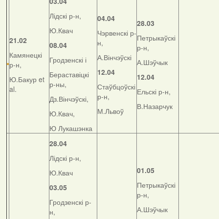
03.04
Лідскі р-н,
04.04
28.03
Ю.Квач
Чэрвенскі р-
Петрыкаўскі
21.02
н,
08.04
р-н,
Камянецкі
А.Вінчэўскі
Гродзенскі і
А.Шэўчык
р-н,
12.04
Бераставіцкі
12.04
Ю.Бакур et
р-ны,
Стаўбцоўскі
al.
Ельскі р-н,
р-н,
Дз.Вінчэўскі,
В.Назарчук
М.Львоў
Ю.Квач,
Ю Лукашэнка
28.04
Лідскі р-н,
01.05
Ю.Квач
Петрыкаўскі
03.05
р-н,
Гродзенскі р-
А.Шэўчык
н,