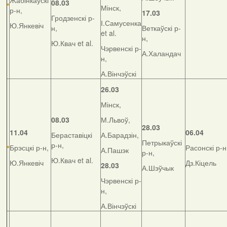
Жабінкаўскі
08.03
Мінск,
р-н,
17.03
Гродзенскі р-
І.Самусенка
Ю.Янкевіч
н,
Веткаўскі р-
et al.
н,
Ю.Квач et al.
Чэрвенскі р-
А.Халандач
н,
А.Вінчэўскі
26.03
Мінск,
08.03
М.Львоў,
28.03
11.04
06.04
Бераставіцкі
А.Барадзін,
Петрыкаўскі
р-н,
Брэсцкі р-н,
Расонскі р-н
А.Пашэк
р-н,
Ю.Квач et al.
Ю.Янкевіч
Дз.Кіцель
28.03
А.Шэўчык
Чэрвенскі р-
н,
А.Вінчэўскі