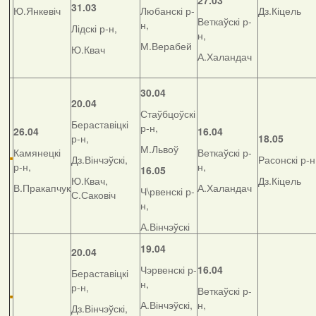
27.03
31.03
Ю.Янкевіч
Любанскі р-
Дз.Кіцель
Веткаўскі р-
н,
Лідскі р-н,
н,
М.Верабей
Ю.Квач
А.Халандач
30.04
20.04
Стаўбцоўскі
Бераставіцкі
р-н,
26.04
16.04
р-н,
18.05
М.Львоў
Камянецкі
Веткаўскі р-
Дз.Вінчэўскі,
Расонскі р-н
р-н,
н,
16.05
Ю.Квач,
Дз.Кіцель
В.Пракапчук
А.Халандач
Ч\рвенскі р-
С.Саковіч
н,
А.Вінчэўскі
19.04
20.04
Чэрвенскі р-
16.04
Бераставіцкі
н,
р-н,
Веткаўскі р-
А.Вінчэўскі,
н,
Дз.Вінчэўскі,