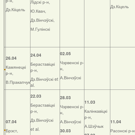
р-н,
Лідскі р-н,
Дз.Кіцель
Дз.Кііцель
Ю.Квач,
Дз.Вінчэўскі,
М.Гулінскі
02.05
24.04
26.04
Чэрвенскі р-
Бераставіцкі
Камянецкі
н,
р-н,
р-н,
А.Вінчэўскі
Дз.Вінчэўскі et
В.Пракапчук
al.
22.03
28.03
11.03
Бераставіцкі
Чэрвенскі р-
р-н,
Калінкавіцкі
н,
р-н,
Дз.Вінчэўскі
07.04
А.Вінчэўскі
11.04
А.Шэўчык
et al.
Брэст,
30.03
Расонскі р-н