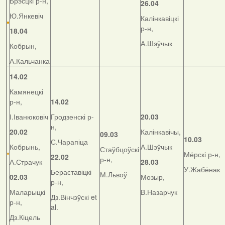
Брэсцкі р-н,
26.04
Ю.Янкевіч
Калінкавіцкі
р-н,
18.04
А.Шэўчык
Кобрын,
А.Кальчанка
14.02
Камянецкі
р-н,
14.02
І.Іванюковіч
Гродзенскі р-
20.03
н,
20.02
Калінкавічы,
09.03
10.03
С.Чарапіца
Кобрынь,
А.Шэўчык
Стаўбцоўскі
Мёрскі р-н,
22.02
р-н,
А.Страчук
28.03
У.Жабёнак
Бераставіцкі
М.Львоў
02.03
Мозыр,
р-н,
Маларыцкі
В.Назарчук
Дз.Вінчэўскі et
р-н,
al.
Дз.Кіцель