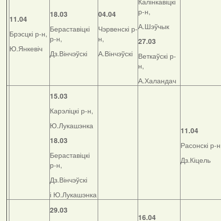
Калінкавіцкі
р-н,
18.03
04.04
11.04
А.Шэўчык
Бераставіцкі
Чэрвенскі р-
Брэсцкі р-н,
р-н,
н,
27.03
Ю.Янкевіч
Дз.Вінчэўскі
А.Вінчэўскі
Веткаўскі р-
н,
А.Халандач
15.03
Карэліцкі р-н,
Ю.Лукашэнка
11.04
18.03
Расонскі р-н
Бераставіцкі
Дз.Кіцель
р-н,
Дз.Вінчэўскі
і Ю.Лукашэнка
29.03
16.04