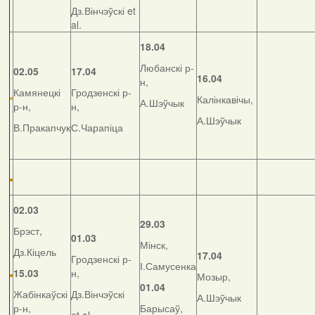
Дз.Вінчэўскі et
al.
18.04
Любанскі р-
02.05
17.04
16.04
н,
Камянецкі
Гродзенскі р-
Калінкавічы,
А.Шэўчык
р-н,
н,
А.Шэўчык
В.Пракапчук
С.Чарапіца
02.03
29.03
Брэст,
01.03
Мінск,
Дз.Кіцель
17.04
Гродзенскі р-
І.Самусенка
15.03
н,
Мозыр,
01.04
Жабінкаўскі
Дз.Вінчэўскі
А.Шэўчык
р-н,
Барысаў,