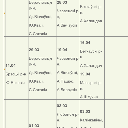
Бераставіцкі
28.03
Веткаўскі р-
р-н,
Чэрвенскі р-
н,
Дз.Вінчэўскі,
н,
А.Халандач
Ю.Квач,
А.Вінчэўскі
С.Саковіч
16.04
29.03
19.04
Веткаўскі р-
н,
Бераставіцкі
Чэрвенскі р-
р-н,
н,
11.04
А.Халандач
Дз.Вінчэўскі,
А.Вінчэўскі,
Брэсцкі р-н,
19.04
Ю.Квач,
А.Пашэк,
Ю.Янкевіч
Мазырскі р-
н,
С.Саковіч
А.Барадзін
А.Шэўчык
03.03
03.03
Любанскі р-
н,
Калінкавічы,
01.03