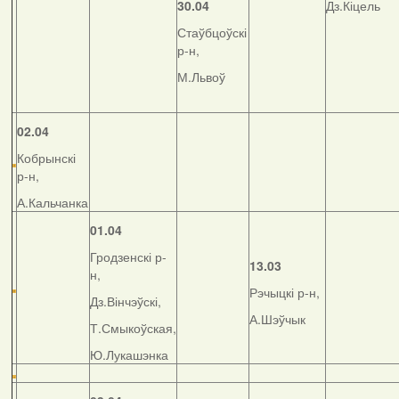
30.04
Дз.Кіцель
Стаўбцоўскі
р-н,
М.Львоў
02.04
Кобрынскі
р-н,
А.Кальчанка
01.04
Гродзенскі р-
13.03
н,
Рэчыцкі р-н,
Дз.Вінчэўскі,
А.Шэўчык
Т.Смыкоўская,
Ю.Лукашэнка