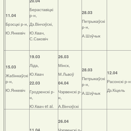
20.04
Бераставіцкі
28.03
11.04
р-н,
Петрыкаўскі
Брэсцкі р-н,
Дз.Вінчэўскі,
р-н,
Ю.Янкевіч
Ю.Квач,
А.Шэўчык
С.Саковіч
19.03
26.03
Ліда,
Мінск,
15.03
28.03
12.04
Ю.Квач
М.Львоў
Жабінкаўскі
Петрыкаўскі
р-н,
Расонскі р-н
22.03
04.04
р-н,
Ю.Янкевіч
Дз.Кіцель
Гродзенскі р-
Чэрвенскі р-
А.Шэўчык
н,
н,
Ю.Квач et al.
А.Вінчэўскі
26.04
11.04
Чэрвенскі р-