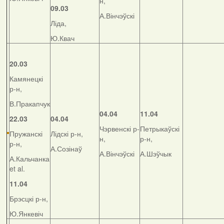
н,
09.03
А.Вінчэўскі
Ліда,
Ю.Квач
20.03
Камянецкі
р-н,
В.Пракапчук
04.04
11.04
22.03
04.04
Чэрвенскі р-
Петрыкаўскі
Пружанскі
Лідскі р-н,
н,
р-н,
р-н,
А.Созінаў
А.Вінчэўскі
А.Шэўчык
А.Кальчанка
et al.
11.04
Брэсцкі р-н,
Ю.Янкевіч