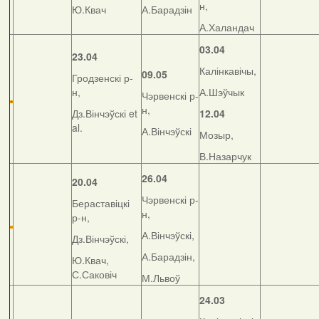
н,
Ю.Квач
А.Барадзін
А.Халандач
03.04
23.04
Калінкавічы,
09.05
Гродзенскі р-
н,
А.Шэўчык
Чэрвенскі р-
н,
Дз.Вінчэўскі et
12.04
al.
А.Вінчэўскі
Мозыр,
В.Назарчук
26.04
20.04
Чэрвенскі р-
Бераставіцкі
н,
р-н,
А.Вінчэўскі,
Дз.Вінчэўскі,
А.Барадзін,
Ю.Квач,
С.Саковіч
М.Львоў
24.03