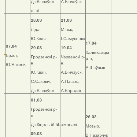
Дз.Вінчэўскі
А.Вінчэўскі
et al.
28.03
21.03
Ліда,
Мінск,
Ю.Квач
І.Самусенка
17.04
07.04
29.03
19.04
Калінкавіцкі
Брэст,
Гродзенскі р-
Чэрвенскі р-
р-н,
н,
н,
Ю.Янкевіч
А.Шэўчык
Ю.Квач,
А.Вінчэўскі,
С.Саковіч,
А.Пашэк,
Дз.Вінчэўскі
А.Барадзін
01.03
Гродзенскі р-
н,
26.03
Дз.Кіцель et al.
зімавалі
Мозыр,
09.03
В.Назарчук