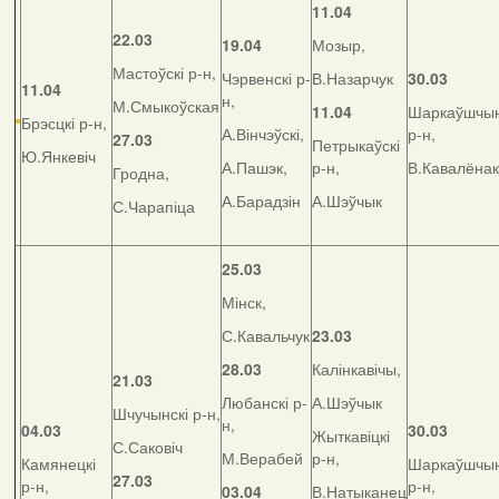
11.04
22.03
19.04
Мозыр,
Мастоўскі р-н,
Чэрвенскі р-
В.Назарчук
30.03
11.04
н,
М.Смыкоўская
11.04
Шаркаўшчын
Брэсцкі р-н,
А.Вінчэўскі,
р-н,
27.03
Петрыкаўскі
Ю.Янкевіч
А.Пашэк,
р-н,
В.Кавалёнак
Гродна,
А.Барадзін
А.Шэўчык
С.Чарапіца
25.03
Мінск,
С.Кавальчук
23.03
28.03
Калінкавічы,
21.03
Любанскі р-
А.Шэўчык
Шчучынскі р-н,
н,
04.03
30.03
Жыткавіцкі
С.Саковіч
М.Верабей
р-н,
Камянецкі
Шаркаўшчын
27.03
р-н,
р-н,
03.04
В.Натыканец