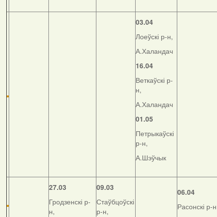
03.04
Лоеўскі р-н,
А.Халандач
16.04
Веткаўскі р-
н,
А.Халандач
01.05
Петрыкаўскі
р-н,
А.Шэўчык
27.03
09.03
06.04
Гродзенскі р-
Стаўбцоўскі
Расонскі р-н
н,
р-н,