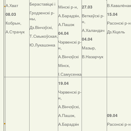
Бераставіцкі і
А.Хват
В.Кавалёнак
Мінскі р-н,
27.03
Гродзенскі р-
08.03
15.04
А.Барадзін,
Веткаўскі р-
ны,
н,
Кобрын,
Расонскі р-н
А.Пашэк
Дз.Вінчэўскі,
А.Халандач
А.Страчук
Дз.Кіцель
04.04
Т.Смыкоўская,
04.04
Чэрвенскі р-
Ю.Лукашэнка
н,
Мазыр,
А.Вінчэўскі
В.Назарчук
Мінск,
І.Самусенка
19.04
Чэрвенскі р-
н,
А.Вінчэўскі,
А.Пашэк,
09.04
А.Барадзін
Расонскі р-н