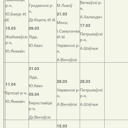
Веткаўскі р-
р-н,
Гродзенскі р-
М.Львоў
н,
н,
Ю.Бакур et
21.03
А.Халандач
al.
Дз.Кіцель et al.
Мінск,
17.03
15.03
09.03
І.Самусенка
Петрыкаўскі
Жабінкаўскі
Ліда,
et al.
р-н,
р-н,
Ю.Квач
Чэрвенскі р-
А.Шэўчык
Ю.Янкевіч
н,
А.Вінчэўскі
31.03
Ліда,
28.03
28.03
11.04
Ю.Квач
Чэрвенскі р-
Петрыкаўскі
Брэсцкі р-н,
05.04
н,
р-н,
Ю.Янкевіч
Бераставіцкі
А.Вінчэўскі
А.Шэўчык
р-н,
Дз.Вінчэўскі
15.03