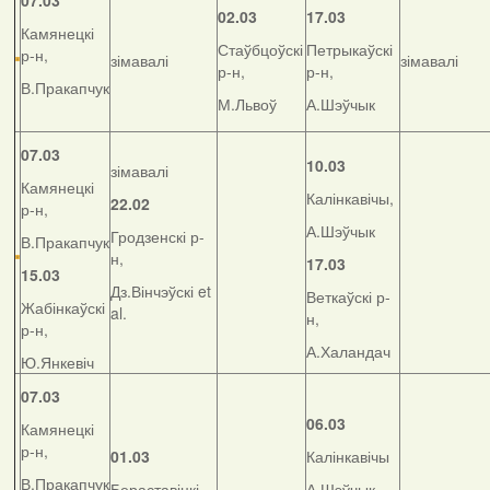
07.03
02.03
17.03
Камянецкі
Стаўбцоўскі
Петрыкаўскі
р-н,
зімавалі
зімавалі
р-н,
р-н,
В.Пракапчук
М.Львоў
А.Шэўчык
07.03
10.03
зімавалі
Камянецкі
Калінкавічы,
22.02
р-н,
А.Шэўчык
Гродзенскі р-
В.Пракапчук
н,
17.03
15.03
Дз.Вінчэўскі et
Веткаўскі р-
Жабінкаўскі
al.
н,
р-н,
А.Халандач
Ю.Янкевіч
07.03
06.03
Камянецкі
р-н,
01.03
Калінкавічы
В.Пракапчук
Бераставіцкі
А.Шэўчык