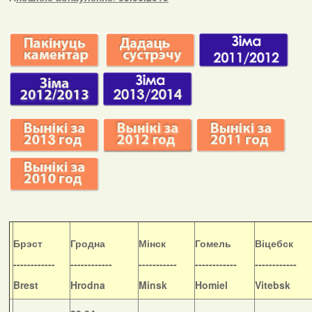
Б
рэст
Гродна
Мінск
Гомель
Віцебск
------------
------------
-----------
------------
------------
Brest
Hrodna
Minsk
Homiel
Vitebsk