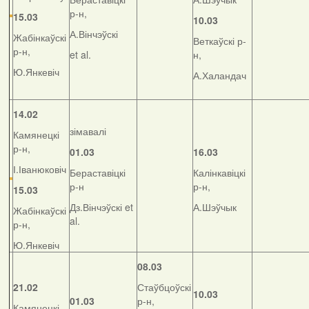
р-н,
15.03
10.03
А.Вінчэўскі
Жабінкаўскі
Веткаўскі р-
р-н,
et al.
н,
Ю.Янкевіч
А.Халандач
14.02
зімавалі
Камянецкі
р-н,
01.03
16.03
І.Іванюковіч
Бераставіцкі
Калінкавіцкі
р-н
р-н,
15.03
Дз.Вінчэўскі et
А.Шэўчык
Жабінкаўскі
al.
р-н,
Ю.Янкевіч
08.03
21.02
Стаўбцоўскі
10.03
01.03
р-н,
Камянецкі