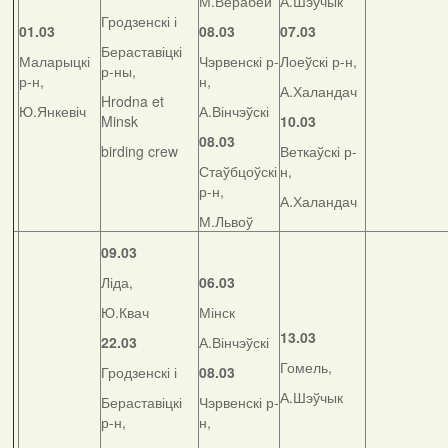
М.Верабей
А.Шэўчык
Гродзенскі і
01.03
08.03
07.03
Бераставіцкі
Маларыцкі
Чэрвенскі р-
Лоеўскі р-н,
р-ны,
р-н,
н,
А.Халандач
Hrodna et
Ю.Янкевіч
А.Вінчэўскі
Minsk
10.03
08.03
birding crew
Веткаўскі р-
Стаўбцоўскі
н,
р-н,
А.Халандач
М.Львоў
09.03
Ліда,
06.03
Ю.Квач
Мінск
13.03
22.03
А.Вінчэўскі
Гомель,
Гродзенскі і
08.03
А.Шэўчык
Бераставіцкі
Чэрвенскі р-
р-н,
н,