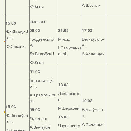
А.Шэўчык
Ю.Квач
зімавалі
15.03
08.03
21.03
17.03
Жабінкаўскі
р-н,
Гродзенскі р-
Мінск,
Веткаўскі р-
н,
н,
Ю.Янкевіч
І.Самусенка
Дз.Вінчэўскі і
et al.
А.Халандач
Ю.Квач
01.03
Бераставіцкі
13.03
р-н,
Любанскі р-
А.Храмогін et
н,
al.
10.03
15.03
М.Верабей
05.03
Веткаўскі р-
Жабінкаўскі
н,
15.03
Лідскі р-н,
р-н,
А.Халандач
Чэрвенскі р-
А.Вінчэўскі
Ю.Янкевіч