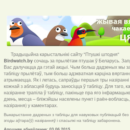
Традыцыйна карыстальнікі сайту "Птушкі штодня"
Birdwatch
.
by
сочаць за прылётам птушак ў Беларусь. За
Вас далучацца да гэтай акцыі. Чым больш дадзеных мы з
табліцу прылётаў, тым больш адэкватная карціна вяртан
атрымаецца. Як і летась, сапраўды першыя тры назіранні
кожнай з абласцей будуць заносіцца ў табліцу. Для таго, 
назіранне трапіла ў табліцу, пакіньце пра яго інфармацыю 
дзень, месца – бліжэйшы населены пункт і раён-вобласць,
назірання) у каментарах
.
Выкарыстанне дадзеных з табліцы для навуковых публікацый без
згоды аўтара(ў) назіранняў і спасылкі на табліцу забаронена.
А
пошняе абнаўленне
:
03.06.2015