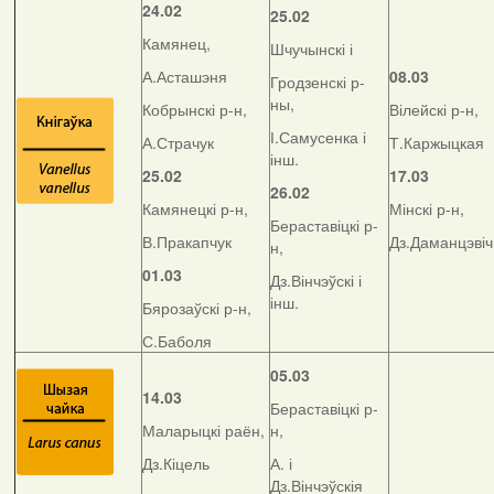
24.02
25.02
Камянец,
Шчучынскі і
А.Асташэня
08.03
Гродзенскі р-
ны,
Кобрынскі р-н,
Вілейскі р-н,
І.Самусенка і
А.Страчук
Т.Каржыцкая
інш.
25.02
17.03
26.02
Камянецкі р-н,
Мінскі р-н,
Бераставіцкі р-
В.Пракапчук
Дз.Даманцэвіч
н,
01.03
Дз.Вінчэўскі і
інш.
Бярозаўскі р-н,
С.Баболя
05.03
14.03
Бераставіцкі р-
Маларыцкі раён,
н,
Дз.Кіцель
А. і
Дз.Вінчэўскія