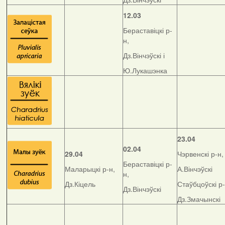
12.03
Бераставіцкі р-
н,
Дз.Вінчэўскі і
Ю.Лукашэнка
23.04
02.04
29.04
Чэрвенскі р-н,
Бераставіцкі р-
Маларыцкі р-н,
А.Вінчэўскі
н,
Дз.Кіцель
Стаўбцоўскі р-
Дз.Вінчэўскі
Дз.Змачынскі