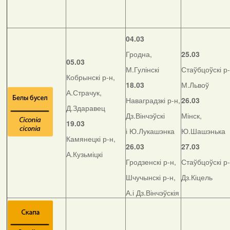
04.03
Гродна,
25.03
05.03
М.Гулінскі
Стаўбцоўскі р-
Кобрынскі р-н,
18.03
М.Львоў
А.Страчук,
Наваградзкі р-н,
26.03
Д.Здаравец
Дз.Вінчэўскі
Мінск,
19.03
і Ю.Лукашэнка
Ю.Шашэнька
Камянецкі р-н,
26.03
27.03
А.Кузьміцкі
Гродзенскі р-н,
Стаўбцоўскі р-
Шчучынскі р-н,
Дз.Кіцель
А.і Дз.Вінчэўскія