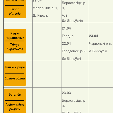
29.04
Бераставіцкі р-
Маларыцкі р-н,
н,
Дз.Кіцель
А. і
Дз.Вінчэўскія
21.04
Гродна
23.04
22.04
Чэрвенскі р-н,
Гродзенскі р-н,
А.Вінчэўскі
Дз.Вінчэўскі
23.03
Бераставіцкі р-
н,
Дз.Вінчэўскі