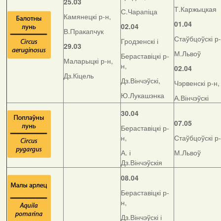
25.03
Т.Каржыцкая
С.Чарапіца
Камянецкі р-н,
01.04
02.04
В.Пракапчук
Стаўбцоўскі р-
Гродзенскі і
29.03
М.Львоў
Бераставіцкі р-
Маларыцкі р-н,
н,
02.04
Дз.Кіцель
Дз.Вінчэўскі,
Чэрвенскі р-н,
Ю.Лукашэнка
А.Вінчэўскі
30.04
07.05
Бераставіцкі р-
н,
Стаўбцоўскі р-
А. і
М.Львоў
Дз.Вінчэўскія
08.04
Бераставіцкі р-
н,
Дз.Вінчэўскі і