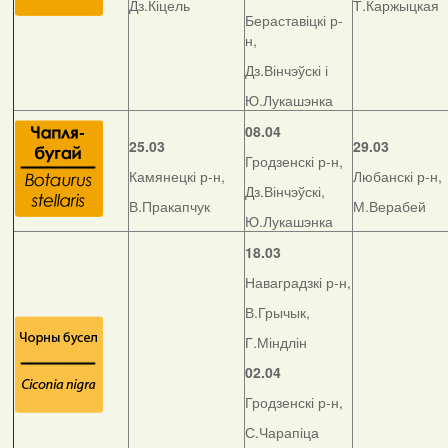
Дз.Кіцель
Т.Каржыцкая
Бераставіцкі р-
н,
Дз.Вінчэўскі і
Ю.Лукашэнка
08.04
25.03
29.03
Гродзенскі р-н,
Камянецкі р-н,
Любанскі р-н,
Дз.Вінчэўскі,
В.Пракапчук
М.Верабей
Ю.Лукашэнка
18.03
Наваградзкі р-н,
В.Грычык,
Г.Міндлін
02.04
Гродзенскі р-н,
С.Чарапіца