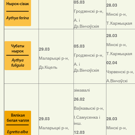
05.03
28.03
Гродзенскі р-н,
Мінскі р-н,
А. і
Т.Каржыцкая
Дз.Вінчэўскія
28.03
Мінскі р-н,
05.03
29.03
Т.Каржыцкая
Гродзенскі р-н,
Маларыцкі р-н,
02.04
А. і
Дз.Кіцель
Дз.Вінчэўскія
Чэрвенскі р-н,
А.Вінчэўскі
зімавалі
26.02
Ваўкавыскі р-н,
І.Самусенка і
29.03
28.03
інш.
Маларыцкі р-н,
Мінскі р-н,
12.03