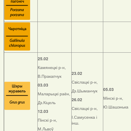
25.02
Камянецкі р-н,
23.02
В.Пракапчук
Свіслацкі р-н,
03.03
05.03
Дз.Шыманчук
Маларыцкі раён,
Мінскі р-н,
26.02
Дз.Кіцель
Ю.Шашэнька
Свіслацкі р-н,
12.03
І.Самусенка і
Пінскі р-н,
інш.
М.Львоў