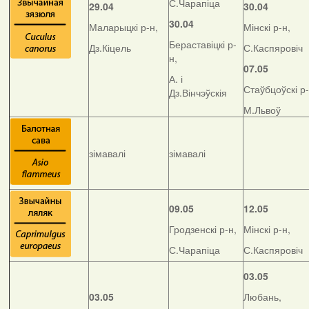
С.Чарапіца
29.04
30.04
30.04
Маларыцкі р-н,
Мінскі р-н,
Бераставіцкі р-
Дз.Кіцель
С.Каспяровіч
н,
07.05
А. і
Стаўбцоўскі р-
Дз.Вінчэўскія
М.Львоў
зімавалі
зімавалі
09.05
12.05
Гродзенскі р-н,
Мінскі р-н,
С.Чарапіца
С.Каспяровіч
03.05
03.05
Любань,