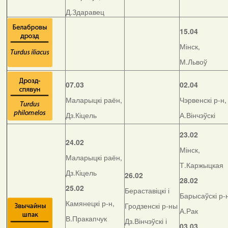
Д.Здаравец
15.04
Мінск,
М.Львоў
07.03
02.04
Маларыцкі раён,
Чэрвенскі р-н,
Дз.Кіцель
А.Вінчэўскі
23.02
24.02
Мінск,
Маларыцкі раён,
Т.Каржыцкая
Дз.Кіцель
26.02
28.02
25.02
Бераставіцкі і
Барысаўскі р-
Камянецкі р-н,
Гродзенскі р-ны
А.Рак
В.Пракапчук
Дз.Вінчэўскі і
03.03