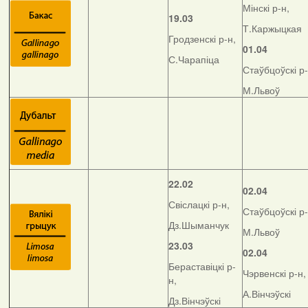
Мінскі р-н,
19.03
Т.Каржыцкая
Гродзенскі р-н,
01.04
С.Чарапіца
Стаўбцоўскі р-
М.Львоў
22.02
02.04
Свіслацкі р-н,
Стаўбцоўскі р-
Дз.Шыманчук
М.Львоў
23.03
02.04
Бераставіцкі р-
Чэрвенскі р-н,
н,
А.Вінчэўскі
Дз.Вінчэўскі