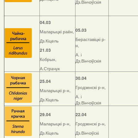
Дз.Вінчэўскія
04.03
05.03
Маларыцкі раён,
Бераставіцкі р-
Дз.Кіцель
н,
21.03
А. і
Кобрын,
Дз.Вінчэўскія
А.Страчук
30.04
25.04
Гродзенскі р-н,
Маларыцкі р-н,
А. і
Дз.Кіцель
Дз.Вінчэўскія
29.04
22.04
Маларыцкі р-н,
Гродзенскі р-н,
Дз.Кіцель
Дз.Вінчэўскі