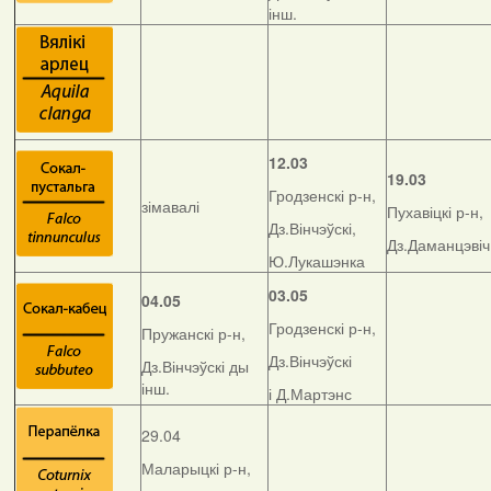
інш.
12.03
19.03
Гродзенскі р-н,
зімавалі
Пухавіцкі р-н,
Дз.Вінчэўскі,
Дз.Даманцэвіч
Ю.Лукашэнка
03.05
04.05
Гродзенскі р-н,
Пружанскі р-н,
Дз.Вінчэўскі
Дз.Вінчэўскі ды
інш.
і Д.Мартэнс
29.04
Маларыцкі р-н,