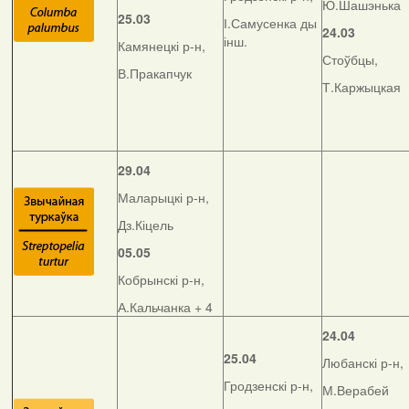
Ю.Шашэнька
25.03
І.Самусенка ды
24.03
інш.
Камянецкі р-н,
Стоўбцы,
В.Пракапчук
Т.Каржыцкая
29.04
Маларыцкі р-н,
Дз.Кіцель
05.05
Кобрынскі р-н,
А.Кальчанка + 4
24.04
25.04
Любанскі р-н,
Гродзенскі р-н,
М.Верабей