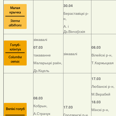
30.04
Бераставіцкі р-
н,
А. і
Дз.Вінчэўскія
зімавалі
07.03
08.03
зімавалі
такаванне
Вілейскі р-н,
Маларыцкі раён,
Т.Каржыцкая
Дз.Кіцель
17.03
Любанскі р-н,
М.Верабей
08.03
18.03
Кобрын,
17.03
Мінскі р-н,
А.Страчук
Гродзенскі р-н,