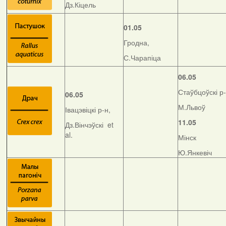
Дз.Кіцель
01.05
Гродна,
С.Чарапіца
06.05
Стаўбцоўскі р-
06.05
М.Львоў
Івацэвіцкі р-н,
11.05
Дз.Вінчэўскі et
al.
Мінск
Ю.Янкевіч