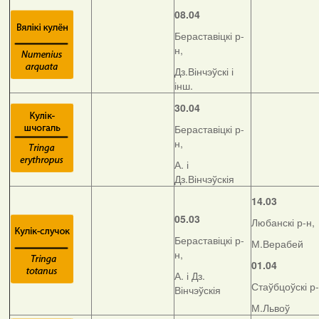
08.04
Бераставіцкі р-
н,
Дз.Вінчэўскі і
інш.
30.04
Бераставіцкі р-
н,
А. і
Дз.Вінчэўскія
14.03
05.03
Любанскі р-н,
Бераставіцкі р-
М.Верабей
н,
01.04
А. і Дз.
Стаўбцоўскі р-
Вінчэўскія
М.Львоў