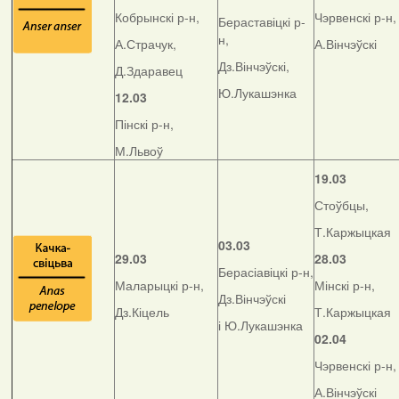
Кобрынскі р-н,
Чэрвенскі р-н,
Бераставіцкі р-
н,
А.Страчук,
А.Вінчэўскі
Дз.Вінчэўскі,
Д.Здаравец
Ю.Лукашэнка
12.03
Пінскі р-н,
М.Львоў
19.03
Стоўбцы,
Т.Каржыцкая
03.03
29.03
28.03
Берасіавіцкі р-н,
Маларыцкі р-н,
Мінскі р-н,
Дз.Вінчэўскі
Дз.Кіцель
Т.Каржыцкая
і Ю.Лукашэнка
02.04
Чэрвенскі р-н,
А.Вінчэўскі