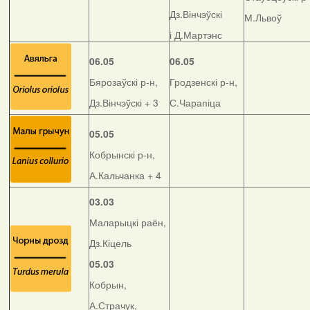
Дз.Вінчэўскі
М.Львоў
і Д.Мартэнс
06.05
06.05
Бярозаўскі р-н,
Гродзенскі р-н,
Дз.Вінчэўскі + 3
С.Чарапіца
05.05
Кобрынскі р-н,
А.Кальчанка + 4
03.03
Маларыцкі раён,
Дз.Кіцель
05.03
Кобрын,
А.Страчук,