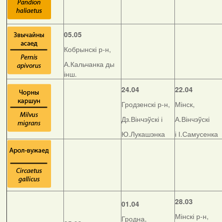
05.05
Кобрынскі р-н,
А.Кальчанка ды
інш.
24.04
22.04
Гродзенскі р-н,
Мінск,
Дз.Вінчэўскі і
А.Вінчэўскі
Ю.Лукашэнка
і І.Самусенка
28.03
01.04
Мінскі р-н,
Гродна,