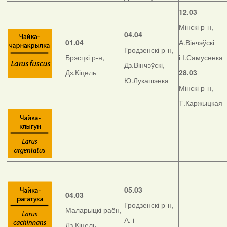
12.03
Мінскі р-н,
04.04
01.04
А.Вінчэўскі
Гродзенскі р-н,
Брэсцкі р-н,
і І.Самусенка
Дз.Вінчэўскі,
Дз.Кіцель
28.03
Ю.Лукашэнка
Мінскі р-н,
Т.Каржыцкая
05.03
04.03
Гродзенскі р-н,
Маларыцкі раён,
А. і
Дз.Кіцель