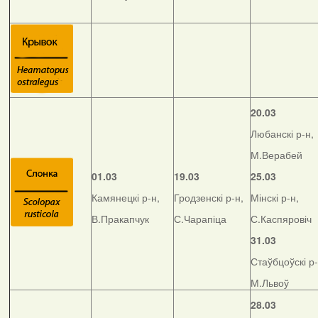
20.03
Любанскі р-н,
М.Верабей
01.03
19.03
25.03
Камянецкі р-н,
Гродзенскі р-н,
Мінскі р-н,
В.Пракапчук
С.Чарапіца
С.Каспяровіч
31.03
Стаўбцоўскі р-
М.Львоў
28.03