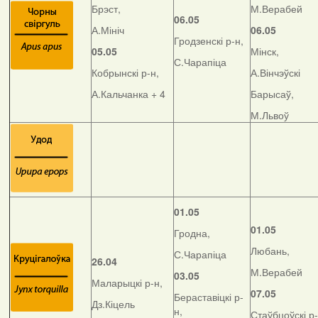
Брэст,
М.Верабей
06.05
А.Мініч
06.05
Гродзенскі р-н,
05.05
Мінск,
С.Чарапіца
Кобрынскі р-н,
А.Вінчэўскі
А.Кальчанка + 4
Барысаў,
М.Львоў
01.05
01.05
Гродна,
Любань,
С.Чарапіца
26.04
М.Верабей
03.05
Маларыцкі р-н,
07.05
Бераставіцкі р-
Дз.Кіцель
н,
Стаўбцоўскі р-