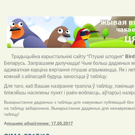
Традыцыйна карыстальнікі сайту "Птушкі штодня"
Bir
Беларусь. Запрашаем далучацца! Чым больш дадзеных мы
адэкватная карціна вяртання птушак атрымаецца. Як і ле
кожнай з абласцей будуць заносіцца ў табліцу.
Для таго, каб Вашае назіранне трапіла ў табліцу, пакіньце
бліжэйшы населены пункт і раён-вобласць, аўтар(ы) назір
Выкарыстанне дадзеных з табліцы для навуковых публікацый без п
на табліцу забаронена. Выкарыстанне дадзеных для ненавуковых 
табліцу!
А
пошняе абнаўленне
:
17.05.2017