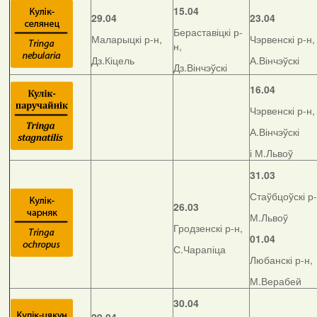
15.04
29.04
23.04
Бераставіцкі р-
Маларыцкі р-н,
Чэрвенскі р-н,
н,
Дз.Кіцель
А.Вінчэўскі
Дз.Вінчэўскі
16.04
Чэрвенскі р-н,
А.Вінчэўскі
і М.Львоў
31.03
Стаўбцоўскі р-
26.03
М.Львоў
Гродзенскі р-н,
01.04
С.Чарапіца
Любанскі р-н,
М.Верабей
30.04