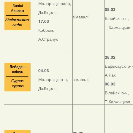
Маларыцкі раён,
08.03
Дз.Кіцель
зімавалі
Вілейскі р-н,
17.03
Т.Каржыцкая
Кобрын,
А.Страчук
28.02
Барысаўскі р-
04.03
А.Рак
Маларыцкі р-н,
зімавалі
08.03
Дз.Кіцель
Вілейскі р-н,
Т.Каржыцкая