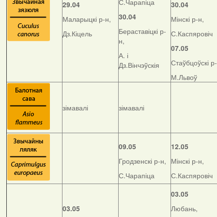
С.Чарапіца
29.04
30.04
30.04
Маларыцкі р-н,
Мінскі р-н,
Бераставіцкі р-
Дз.Кіцель
С.Каспяровіч
н,
07.05
А. і
Стаўбцоўскі р-
Дз.Вінчэўскія
М.Львоў
зімавалі
зімавалі
09.05
12.05
Гродзенскі р-н,
Мінскі р-н,
С.Чарапіца
С.Каспяровіч
03.05
03.05
Любань,