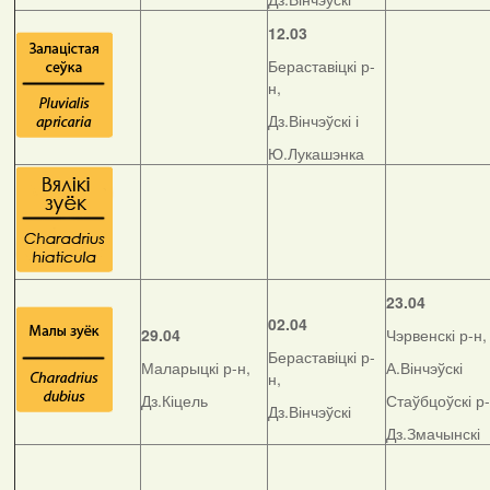
12.03
Бераставіцкі р-
н,
Дз.Вінчэўскі і
Ю.Лукашэнка
23.04
02.04
29.04
Чэрвенскі р-н,
Бераставіцкі р-
Маларыцкі р-н,
А.Вінчэўскі
н,
Дз.Кіцель
Стаўбцоўскі р-
Дз.Вінчэўскі
Дз.Змачынскі