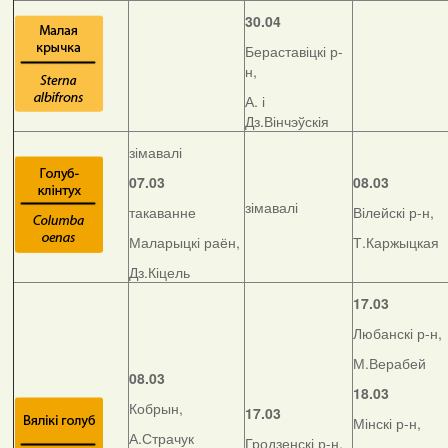
30.04
Бераставіцкі р-
н,
А. і
Дз.Вінчэўскія
зімавалі
07.03
08.03
зімавалі
такаванне
Вілейскі р-н,
Маларыцкі раён,
Т.Каржыцкая
Дз.Кіцель
17.03
Любанскі р-н,
М.Верабей
08.03
18.03
Кобрын,
17.03
Мінскі р-н,
А.Страчук
Гродзенскі р-н,