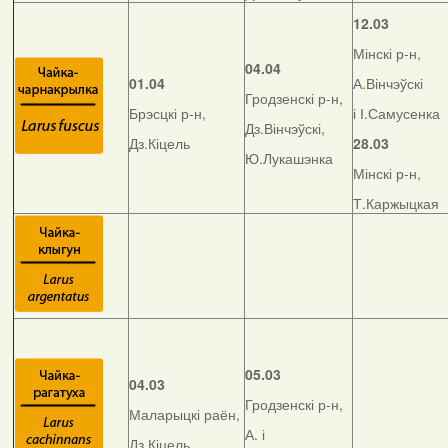
12.03
Мінскі р-н,
04.04
01.04
А.Вінчэўскі
Гродзенскі р-н,
Брэсцкі р-н,
і І.Самусенка
Дз.Вінчэўскі,
Дз.Кіцель
28.03
Ю.Лукашэнка
Мінскі р-н,
Т.Каржыцкая
05.03
04.03
Гродзенскі р-н,
Маларыцкі раён,
А. і
Дз.Кіцель