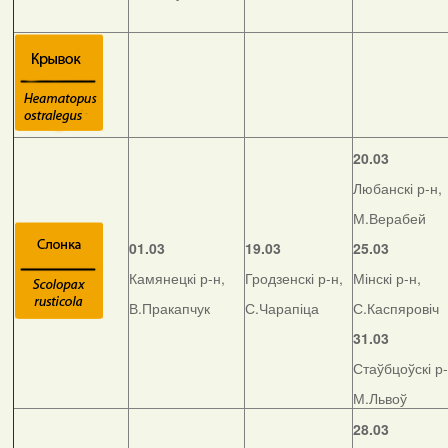
20.03
Любанскі р-н,
М.Верабей
01.03
19.03
25.03
Камянецкі р-н,
Гродзенскі р-н,
Мінскі р-н,
В.Пракапчук
С.Чарапіца
С.Каспяровіч
31.03
Стаўбцоўскі р-
М.Львоў
28.03