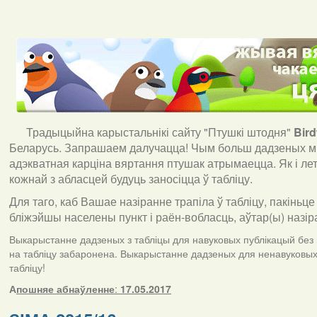
Традыцыйна карыстальнікі сайту "Птушкі штодня"
Bir
Беларусь. Запрашаем далучацца! Чым больш дадзеных мы
адэкватная карціна вяртання птушак атрымаецца. Як і ле
кожнай з абласцей будуць заносіцца ў табліцу.
Для таго, каб Вашае назіранне трапіла ў табліцу, пакіньце
бліжэйшы населены пункт і раён-вобласць, аўтар(ы) назір
Выкарыстанне дадзеных з табліцы для навуковых публікацый без п
на табліцу забаронена. Выкарыстанне дадзеных для ненавуковых 
табліцу!
А
пошняе абнаўленне
:
17.05.2017