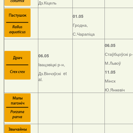
Дз.Кіцель
01.05
Гродна,
С.Чарапіца
06.05
Стаўбцоўскі р-
06.05
М.Львоў
Івацэвіцкі р-н,
11.05
Дз.Вінчэўскі et
al.
Мінск
Ю.Янкевіч