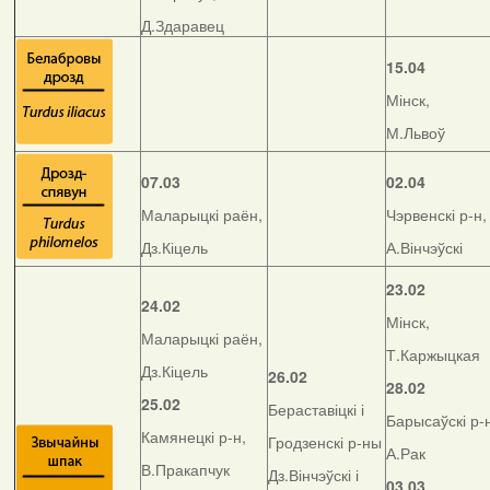
Д.Здаравец
15.04
Мінск,
М.Львоў
07.03
02.04
Маларыцкі раён,
Чэрвенскі р-н,
Дз.Кіцель
А.Вінчэўскі
23.02
24.02
Мінск,
Маларыцкі раён,
Т.Каржыцкая
Дз.Кіцель
26.02
28.02
25.02
Бераставіцкі і
Барысаўскі р-
Камянецкі р-н,
Гродзенскі р-ны
А.Рак
В.Пракапчук
Дз.Вінчэўскі і
03.03