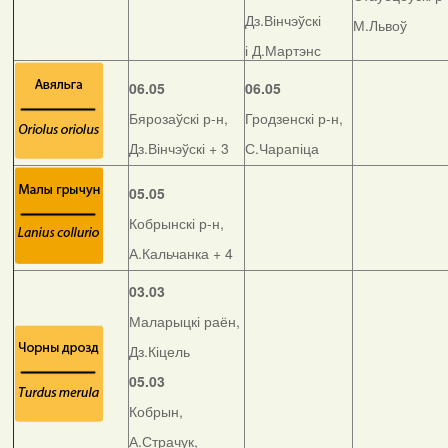
Дз.Вінчэўскі
М.Львоў
і Д.Мартэнс
06.05
06.05
Бярозаўскі р-н,
Гродзенскі р-н,
Дз.Вінчэўскі + 3
С.Чарапіца
05.05
Кобрынскі р-н,
А.Кальчанка + 4
03.03
Маларыцкі раён,
Дз.Кіцель
05.03
Кобрын,
А.Страчук,