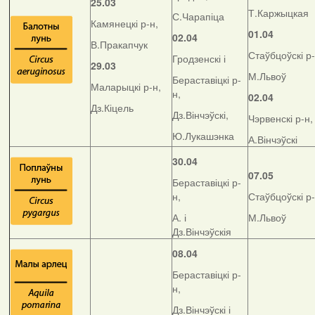
25.03
Т.Каржыцкая
С.Чарапіца
Камянецкі р-н,
01.04
02.04
В.Пракапчук
Стаўбцоўскі р-
Гродзенскі і
29.03
М.Львоў
Бераставіцкі р-
Маларыцкі р-н,
н,
02.04
Дз.Кіцель
Дз.Вінчэўскі,
Чэрвенскі р-н,
Ю.Лукашэнка
А.Вінчэўскі
30.04
07.05
Бераставіцкі р-
н,
Стаўбцоўскі р-
А. і
М.Львоў
Дз.Вінчэўскія
08.04
Бераставіцкі р-
н,
Дз.Вінчэўскі і