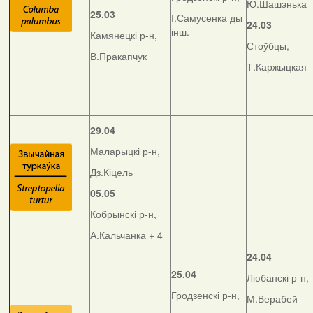
Ю.Шашэнька
25.03
І.Самусенка ды
24.03
інш.
Камянецкі р-н,
Стоўбцы,
В.Пракапчук
Т.Каржыцкая
29.04
Маларыцкі р-н,
Дз.Кіцель
05.05
Кобрынскі р-н,
А.Кальчанка + 4
24.04
25.04
Любанскі р-н,
Гродзенскі р-н,
М.Верабей