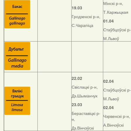
Мінскі р-н,
19.03
Т.Каржыцкая
Гродзенскі р-н,
01.04
С.Чарапіца
Стаўбцоўскі р-
М.Львоў
22.02
02.04
Свіслацкі р-н,
Стаўбцоўскі р-
Дз.Шыманчук
М.Львоў
23.03
02.04
Бераставіцкі р-
Чэрвенскі р-н,
н,
А.Вінчэўскі
Дз.Вінчэўскі