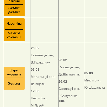
25.02
Камянецкі р-н,
23.02
В.Пракапчук
Свіслацкі р-н,
03.03
05.03
Дз.Шыманчук
Маларыцкі раён,
Мінскі р-н,
26.02
Дз.Кіцель
Ю.Шашэнька
Свіслацкі р-н,
12.03
І.Самусенка і
Пінскі р-н,
інш.
М.Львоў