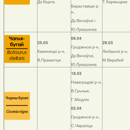
Дз.Кіцель
Т.Каржыцкая
Бераставіцкі р-
н,
Дз.Вінчэўскі і
Ю.Лукашэнка
08.04
25.03
29.03
Гродзенскі р-н,
Камянецкі р-н,
Любанскі р-н,
Дз.Вінчэўскі,
В.Пракапчук
М.Верабей
Ю.Лукашэнка
18.03
Наваградзкі р-н,
В.Грычык,
Г.Міндлін
02.04
Гродзенскі р-н,
С.Чарапіца