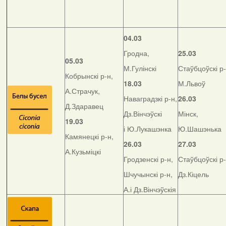
04.03
Гродна,
25.03
05.03
М.Гулінскі
Стаўбцоўскі р-
Кобрынскі р-н,
18.03
М.Львоў
А.Страчук,
Наваградзкі р-н,
26.03
Д.Здаравец
Дз.Вінчэўскі
Мінск,
19.03
і Ю.Лукашэнка
Ю.Шашэнька
Камянецкі р-н,
26.03
27.03
А.Кузьміцкі
Гродзенскі р-н,
Стаўбцоўскі р-
Шчучынскі р-н,
Дз.Кіцель
А.і Дз.Вінчэўскія