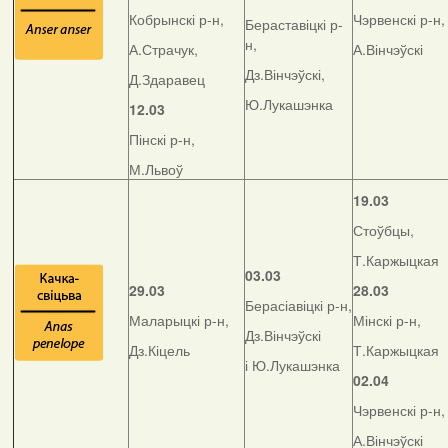
Кобрынскі р-н,
Чэрвенскі р-н,
Бераставіцкі р-
н,
А.Страчук,
А.Вінчэўскі
Дз.Вінчэўскі,
Д.Здаравец
Ю.Лукашэнка
12.03
Пінскі р-н,
М.Львоў
19.03
Стоўбцы,
Т.Каржыцкая
03.03
29.03
28.03
Берасіавіцкі р-н,
Маларыцкі р-н,
Мінскі р-н,
Дз.Вінчэўскі
Дз.Кіцель
Т.Каржыцкая
і Ю.Лукашэнка
02.04
Чэрвенскі р-н,
А.Вінчэўскі