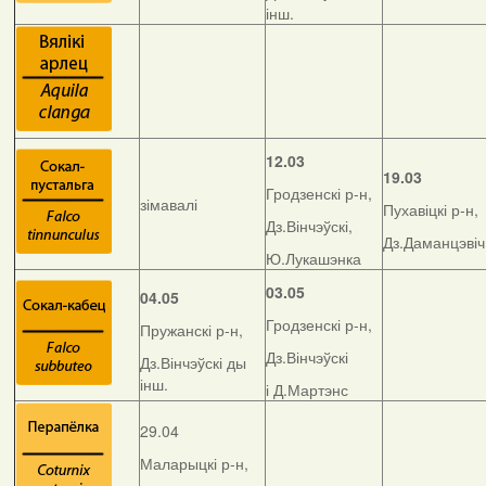
інш.
12.03
19.03
Гродзенскі р-н,
зімавалі
Пухавіцкі р-н,
Дз.Вінчэўскі,
Дз.Даманцэвіч
Ю.Лукашэнка
03.05
04.05
Гродзенскі р-н,
Пружанскі р-н,
Дз.Вінчэўскі
Дз.Вінчэўскі ды
інш.
і Д.Мартэнс
29.04
Маларыцкі р-н,