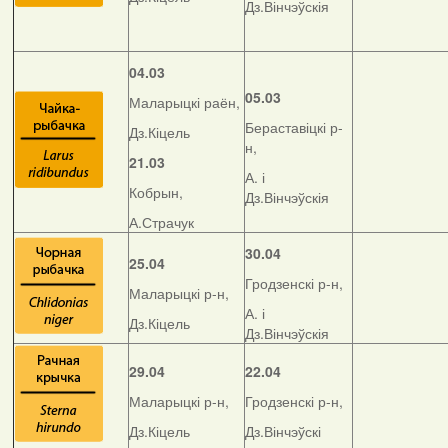
Дз.Вінчэўскія
04.03
05.03
Маларыцкі раён,
Бераставіцкі р-
Дз.Кіцель
н,
21.03
А. і
Кобрын,
Дз.Вінчэўскія
А.Страчук
30.04
25.04
Гродзенскі р-н,
Маларыцкі р-н,
А. і
Дз.Кіцель
Дз.Вінчэўскія
29.04
22.04
Маларыцкі р-н,
Гродзенскі р-н,
Дз.Кіцель
Дз.Вінчэўскі