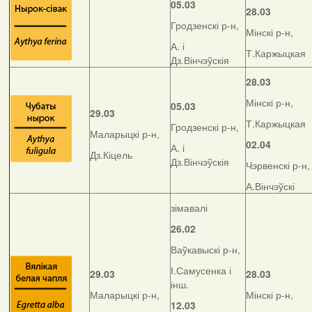
05.03
28.03
Гродзенскі р-н,
Мінскі р-н,
А. і
Т.Каржыцкая
Дз.Вінчэўскія
28.03
Мінскі р-н,
05.03
29.03
Т.Каржыцкая
Гродзенскі р-н,
Маларыцкі р-н,
02.04
А. і
Дз.Кіцель
Дз.Вінчэўскія
Чэрвенскі р-н,
А.Вінчэўскі
зімавалі
26.02
Ваўкавыскі р-н,
І.Самусенка і
29.03
28.03
інш.
Маларыцкі р-н,
Мінскі р-н,
12.03