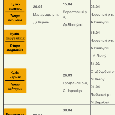
15.04
29.04
23.04
Бераставіцкі р-
Маларыцкі р-н,
Чэрвенскі р-н,
н,
Дз.Кіцель
А.Вінчэўскі
Дз.Вінчэўскі
16.04
Чэрвенскі р-н,
А.Вінчэўскі
і М.Львоў
31.03
Стаўбцоўскі р-
26.03
М.Львоў
Гродзенскі р-н,
01.04
С.Чарапіца
Любанскі р-н,
М.Верабей
30.04