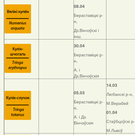
08.04
Бераставіцкі р-
н,
Дз.Вінчэўскі і
інш.
30.04
Бераставіцкі р-
н,
А. і
Дз.Вінчэўскія
14.03
05.03
Любанскі р-н,
Бераставіцкі р-
М.Верабей
н,
01.04
А. і Дз.
Стаўбцоўскі р-
Вінчэўскія
М.Львоў