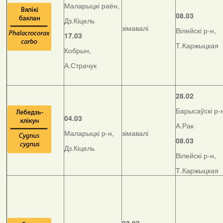
Маларыцкі раён,
08.03
Дз.Кіцель
зімавалі
Вілейскі р-н,
17.03
Т.Каржыцкая
Кобрын,
А.Страчук
28.02
Барысаўскі р-
04.03
А.Рак
Маларыцкі р-н,
зімавалі
08.03
Дз.Кіцель
Вілейскі р-н,
Т.Каржыцкая