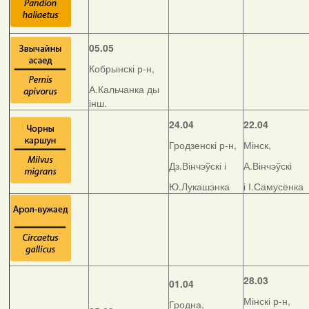
05.05
Кобрынскі р-н,
А.Кальчанка ды
інш.
24.04
22.04
Гродзенскі р-н,
Мінск,
Дз.Вінчэўскі і
А.Вінчэўскі
Ю.Лукашэнка
і І.Самусенка
28.03
01.04
Мінскі р-н,
Гродна,