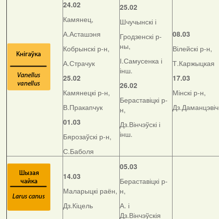
24.02
25.02
Камянец,
Шчучынскі і
А.Асташэня
08.03
Гродзенскі р-
ны,
Кобрынскі р-н,
Вілейскі р-н,
І.Самусенка і
А.Страчук
Т.Каржыцкая
інш.
25.02
17.03
26.02
Камянецкі р-н,
Мінскі р-н,
Бераставіцкі р-
В.Пракапчук
Дз.Даманцэвіч
н,
01.03
Дз.Вінчэўскі і
інш.
Бярозаўскі р-н,
С.Баболя
05.03
14.03
Бераставіцкі р-
Маларыцкі раён,
н,
Дз.Кіцель
А. і
Дз.Вінчэўскія