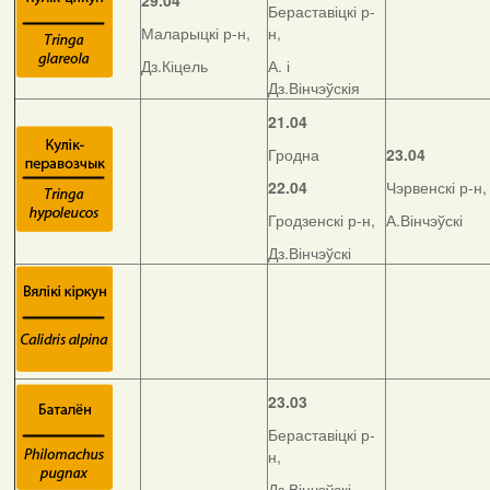
29.04
Бераставіцкі р-
Маларыцкі р-н,
н,
Дз.Кіцель
А. і
Дз.Вінчэўскія
21.04
Гродна
23.04
22.04
Чэрвенскі р-н,
Гродзенскі р-н,
А.Вінчэўскі
Дз.Вінчэўскі
23.03
Бераставіцкі р-
н,
Дз.Вінчэўскі