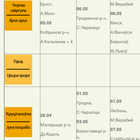
Брэст,
М.Верабей
06.05
А.Мініч
06.05
Гродзенскі р-н,
05.05
Мінск,
С.Чарапіца
Кобрынскі р-н,
А.Вінчэўскі
А.Кальчанка + 4
Барысаў,
М.Львоў
01.05
01.05
Гродна,
Любань,
С.Чарапіца
26.04
М.Верабей
03.05
Маларыцкі р-н,
07.05
Бераставіцкі р-
Дз.Кіцель
н,
Стаўбцоўскі р-