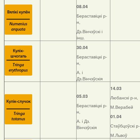
08.04
Бераставіцкі р-
н,
Дз.Вінчэўскі і
інш.
30.04
Бераставіцкі р-
н,
А. і
Дз.Вінчэўскія
14.03
05.03
Любанскі р-н,
Бераставіцкі р-
М.Верабей
н,
01.04
А. і Дз.
Стаўбцоўскі р-
Вінчэўскія
М.Львоў