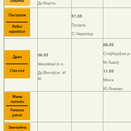
Дз.Кіцель
01.05
Гродна,
С.Чарапіца
06.05
Стаўбцоўскі р-
06.05
М.Львоў
Івацэвіцкі р-н,
11.05
Дз.Вінчэўскі et
al.
Мінск
Ю.Янкевіч