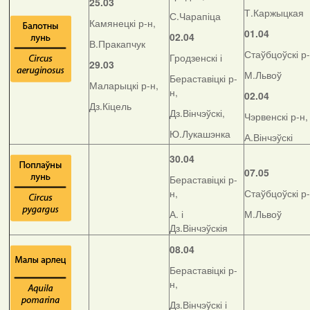
25.03
Т.Каржыцкая
С.Чарапіца
Камянецкі р-н,
01.04
02.04
В.Пракапчук
Стаўбцоўскі р-
Гродзенскі і
29.03
М.Львоў
Бераставіцкі р-
Маларыцкі р-н,
н,
02.04
Дз.Кіцель
Дз.Вінчэўскі,
Чэрвенскі р-н,
Ю.Лукашэнка
А.Вінчэўскі
30.04
07.05
Бераставіцкі р-
н,
Стаўбцоўскі р-
А. і
М.Львоў
Дз.Вінчэўскія
08.04
Бераставіцкі р-
н,
Дз.Вінчэўскі і