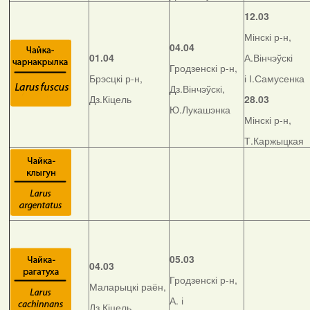
12.03
Мінскі р-н,
04.04
01.04
А.Вінчэўскі
Гродзенскі р-н,
Брэсцкі р-н,
і І.Самусенка
Дз.Вінчэўскі,
Дз.Кіцель
28.03
Ю.Лукашэнка
Мінскі р-н,
Т.Каржыцкая
05.03
04.03
Гродзенскі р-н,
Маларыцкі раён,
А. і
Дз.Кіцель