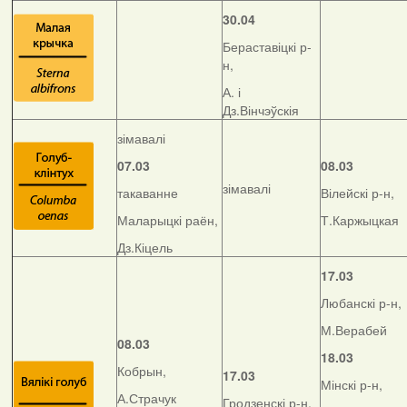
30.04
Бераставіцкі р-
н,
А. і
Дз.Вінчэўскія
зімавалі
07.03
08.03
зімавалі
такаванне
Вілейскі р-н,
Маларыцкі раён,
Т.Каржыцкая
Дз.Кіцель
17.03
Любанскі р-н,
М.Верабей
08.03
18.03
Кобрын,
17.03
Мінскі р-н,
А.Страчук
Гродзенскі р-н,