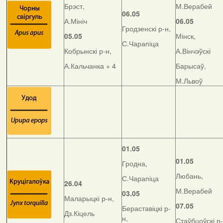
Брэст,
М.Верабей
06.05
А.Мініч
06.05
Гродзенскі р-н,
05.05
Мінск,
С.Чарапіца
Кобрынскі р-н,
А.Вінчэўскі
А.Кальчанка + 4
Барысаў,
М.Львоў
01.05
01.05
Гродна,
Любань,
С.Чарапіца
26.04
М.Верабей
03.05
Маларыцкі р-н,
07.05
Бераставіцкі р-
Дз.Кіцель
н,
Стаўбцоўскі р-