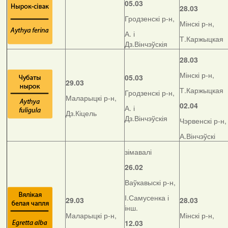
05.03
28.03
Гродзенскі р-н,
Мінскі р-н,
А. і
Т.Каржыцкая
Дз.Вінчэўскія
28.03
Мінскі р-н,
05.03
29.03
Т.Каржыцкая
Гродзенскі р-н,
Маларыцкі р-н,
02.04
А. і
Дз.Кіцель
Дз.Вінчэўскія
Чэрвенскі р-н,
А.Вінчэўскі
зімавалі
26.02
Ваўкавыскі р-н,
І.Самусенка і
29.03
28.03
інш.
Маларыцкі р-н,
Мінскі р-н,
12.03