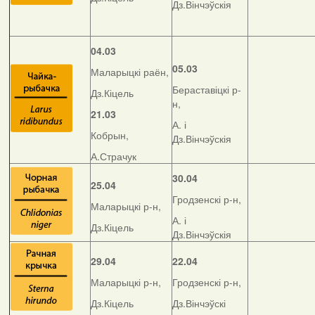
Дз.Вінчэўскія
04.03
05.03
Маларыцкі раён,
Бераставіцкі р-
Дз.Кіцель
н,
21.03
А. і
Кобрын,
Дз.Вінчэўскія
А.Страчук
30.04
25.04
Гродзенскі р-н,
Маларыцкі р-н,
А. і
Дз.Кіцель
Дз.Вінчэўскія
29.04
22.04
Маларыцкі р-н,
Гродзенскі р-н,
Дз.Кіцель
Дз.Вінчэўскі