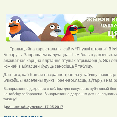
Традыцыйна карыстальнікі сайту "Птушкі штодня"
Bir
Беларусь. Запрашаем далучацца! Чым больш дадзеных мы
адэкватная карціна вяртання птушак атрымаецца. Як і ле
кожнай з абласцей будуць заносіцца ў табліцу.
Для таго, каб Вашае назіранне трапіла ў табліцу, пакіньце
бліжэйшы населены пункт і раён-вобласць, аўтар(ы) назір
Выкарыстанне дадзеных з табліцы для навуковых публікацый без п
на табліцу забаронена. Выкарыстанне дадзеных для ненавуковых 
табліцу!
А
пошняе абнаўленне
:
17.05.2017