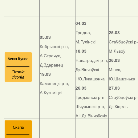
04.03
Гродна,
25.03
05.03
М.Гулінскі
Стаўбцоўскі р-
Кобрынскі р-н,
18.03
М.Львоў
А.Страчук,
Наваградзкі р-н,
26.03
Д.Здаравец
Дз.Вінчэўскі
Мінск,
19.03
і Ю.Лукашэнка
Ю.Шашэнька
Камянецкі р-н,
26.03
27.03
А.Кузьміцкі
Гродзенскі р-н,
Стаўбцоўскі р-
Шчучынскі р-н,
Дз.Кіцель
А.і Дз.Вінчэўскія