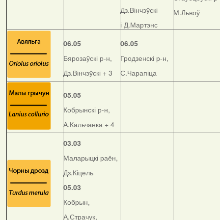
Дз.Вінчэўскі
М.Львоў
і Д.Мартэнс
06.05
06.05
Бярозаўскі р-н,
Гродзенскі р-н,
Дз.Вінчэўскі + 3
С.Чарапіца
05.05
Кобрынскі р-н,
А.Кальчанка + 4
03.03
Маларыцкі раён,
Дз.Кіцель
05.03
Кобрын,
А.Страчук,