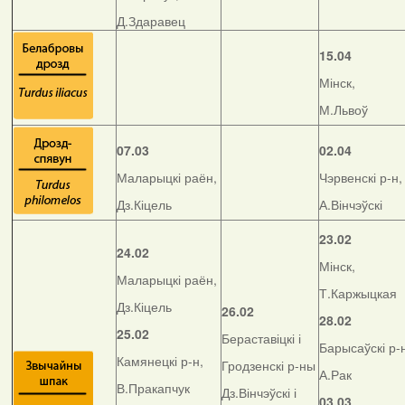
Д.Здаравец
15.04
Мінск,
М.Львоў
07.03
02.04
Маларыцкі раён,
Чэрвенскі р-н,
Дз.Кіцель
А.Вінчэўскі
23.02
24.02
Мінск,
Маларыцкі раён,
Т.Каржыцкая
Дз.Кіцель
26.02
28.02
25.02
Бераставіцкі і
Барысаўскі р-
Камянецкі р-н,
Гродзенскі р-ны
А.Рак
В.Пракапчук
Дз.Вінчэўскі і
03.03