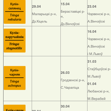
15.04
29.04
23.04
Бераставіцкі р-
Маларыцкі р-н,
Чэрвенскі р-н,
н,
Дз.Кіцель
А.Вінчэўскі
Дз.Вінчэўскі
16.04
Чэрвенскі р-н,
А.Вінчэўскі
і М.Львоў
31.03
Стаўбцоўскі р-
26.03
М.Львоў
Гродзенскі р-н,
01.04
С.Чарапіца
Любанскі р-н,
М.Верабей
30.04