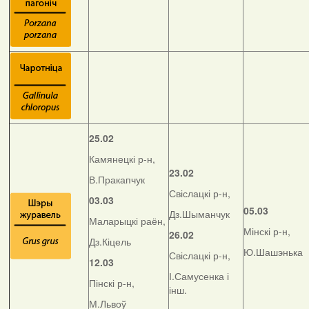
25.02
Камянецкі р-н,
23.02
В.Пракапчук
Свіслацкі р-н,
03.03
05.03
Дз.Шыманчук
Маларыцкі раён,
Мінскі р-н,
26.02
Дз.Кіцель
Ю.Шашэнька
Свіслацкі р-н,
12.03
І.Самусенка і
Пінскі р-н,
інш.
М.Львоў