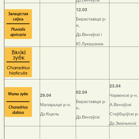
12.03
Бераставіцкі р-
н,
Дз.Вінчэўскі і
Ю.Лукашэнка
23.04
02.04
29.04
Чэрвенскі р-н,
Бераставіцкі р-
Маларыцкі р-н,
А.Вінчэўскі
н,
Дз.Кіцель
Стаўбцоўскі р-
Дз.Вінчэўскі
Дз.Змачынскі