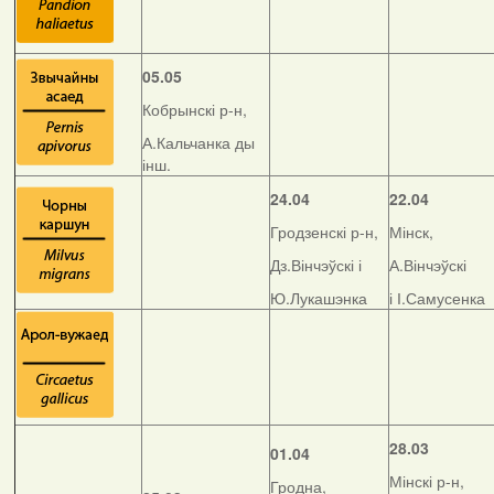
05.05
Кобрынскі р-н,
А.Кальчанка ды
інш.
24.04
22.04
Гродзенскі р-н,
Мінск,
Дз.Вінчэўскі і
А.Вінчэўскі
Ю.Лукашэнка
і І.Самусенка
28.03
01.04
Мінскі р-н,
Гродна,