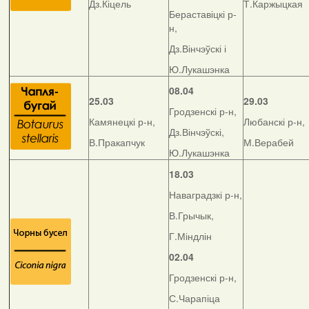
Дз.Кіцель
Т.Каржыцкая
Бераставіцкі р-
н,
Дз.Вінчэўскі і
Ю.Лукашэнка
08.04
25.03
29.03
Гродзенскі р-н,
Камянецкі р-н,
Любанскі р-н,
Дз.Вінчэўскі,
В.Пракапчук
М.Верабей
Ю.Лукашэнка
18.03
Наваградзкі р-н,
В.Грычык,
Г.Міндлін
02.04
Гродзенскі р-н,
С.Чарапіца