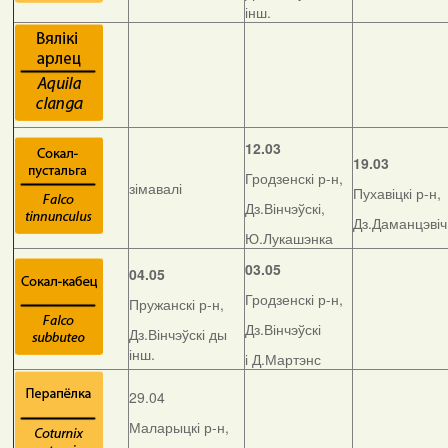
інш.
12.03
19.03
Гродзенскі р-н,
зімавалі
Пухавіцкі р-н,
Дз.Вінчэўскі,
Дз.Даманцэвіч
Ю.Лукашэнка
03.05
04.05
Гродзенскі р-н,
Пружанскі р-н,
Дз.Вінчэўскі
Дз.Вінчэўскі ды
інш.
і Д.Мартэнс
29.04
Маларыцкі р-н,