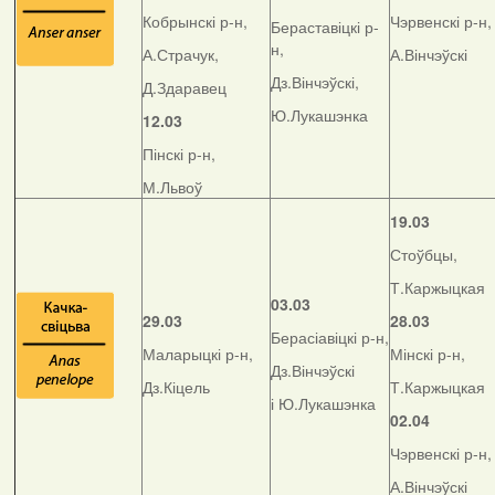
Кобрынскі р-н,
Чэрвенскі р-н,
Бераставіцкі р-
н,
А.Страчук,
А.Вінчэўскі
Дз.Вінчэўскі,
Д.Здаравец
Ю.Лукашэнка
12.03
Пінскі р-н,
М.Львоў
19.03
Стоўбцы,
Т.Каржыцкая
03.03
29.03
28.03
Берасіавіцкі р-н,
Маларыцкі р-н,
Мінскі р-н,
Дз.Вінчэўскі
Дз.Кіцель
Т.Каржыцкая
і Ю.Лукашэнка
02.04
Чэрвенскі р-н,
А.Вінчэўскі