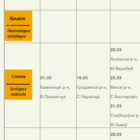
20.03
Любанскі р-н,
М.Верабей
01.03
19.03
25.03
Камянецкі р-н,
Гродзенскі р-н,
Мінскі р-н,
В.Пракапчук
С.Чарапіца
С.Каспяровіч
31.03
Стаўбцоўскі р-
М.Львоў
28.03