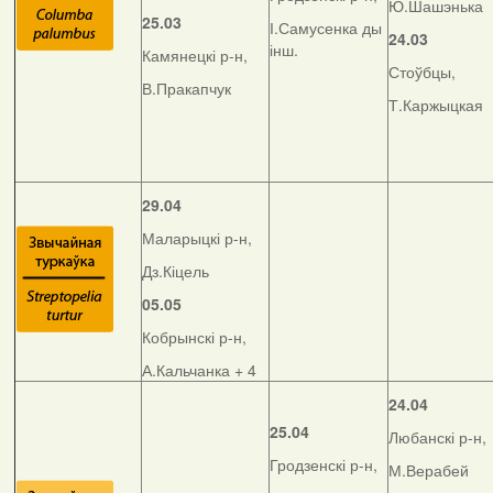
Ю.Шашэнька
25.03
І.Самусенка ды
24.03
інш.
Камянецкі р-н,
Стоўбцы,
В.Пракапчук
Т.Каржыцкая
29.04
Маларыцкі р-н,
Дз.Кіцель
05.05
Кобрынскі р-н,
А.Кальчанка + 4
24.04
25.04
Любанскі р-н,
Гродзенскі р-н,
М.Верабей