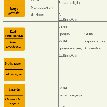
29.04
Бераставіцкі р-
Маларыцкі р-н,
н,
Дз.Кіцель
А. і
Дз.Вінчэўскія
21.04
Гродна
23.04
22.04
Чэрвенскі р-н,
Гродзенскі р-н,
А.Вінчэўскі
Дз.Вінчэўскі
23.03
Бераставіцкі р-
н,
Дз.Вінчэўскі