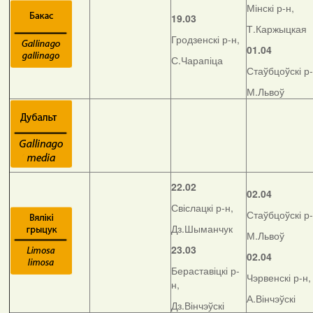
Мінскі р-н,
19.03
Т.Каржыцкая
Гродзенскі р-н,
01.04
С.Чарапіца
Стаўбцоўскі р-
М.Львоў
22.02
02.04
Свіслацкі р-н,
Стаўбцоўскі р-
Дз.Шыманчук
М.Львоў
23.03
02.04
Бераставіцкі р-
Чэрвенскі р-н,
н,
А.Вінчэўскі
Дз.Вінчэўскі