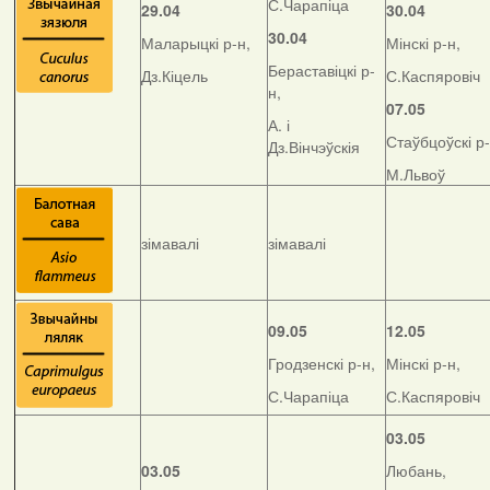
С.Чарапіца
29.04
30.04
30.04
Маларыцкі р-н,
Мінскі р-н,
Бераставіцкі р-
Дз.Кіцель
С.Каспяровіч
н,
07.05
А. і
Стаўбцоўскі р-
Дз.Вінчэўскія
М.Львоў
зімавалі
зімавалі
09.05
12.05
Гродзенскі р-н,
Мінскі р-н,
С.Чарапіца
С.Каспяровіч
03.05
03.05
Любань,