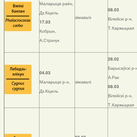
Маларыцкі раён,
08.03
Дз.Кіцель
зімавалі
Вілейскі р-н,
17.03
Т.Каржыцкая
Кобрын,
А.Страчук
28.02
Барысаўскі р-
04.03
А.Рак
Маларыцкі р-н,
зімавалі
08.03
Дз.Кіцель
Вілейскі р-н,
Т.Каржыцкая