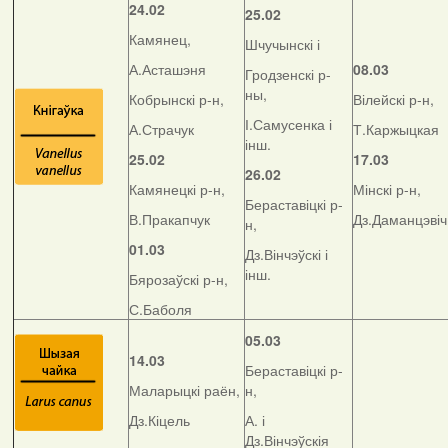
24.02
25.02
Камянец,
Шчучынскі і
А.Асташэня
08.03
Гродзенскі р-
ны,
Кобрынскі р-н,
Вілейскі р-н,
І.Самусенка і
А.Страчук
Т.Каржыцкая
інш.
25.02
17.03
26.02
Камянецкі р-н,
Мінскі р-н,
Бераставіцкі р-
В.Пракапчук
Дз.Даманцэвіч
н,
01.03
Дз.Вінчэўскі і
інш.
Бярозаўскі р-н,
С.Баболя
05.03
14.03
Бераставіцкі р-
Маларыцкі раён,
н,
Дз.Кіцель
А. і
Дз.Вінчэўскія