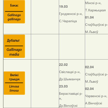
Мінскі р-н,
19.03
Т.Каржыцкая
Гродзенскі р-н,
01.04
С.Чарапіца
Стаўбцоўскі р-
М.Львоў
22.02
02.04
Свіслацкі р-н,
Стаўбцоўскі р-
Дз.Шыманчук
М.Львоў
23.03
02.04
Бераставіцкі р-
Чэрвенскі р-н,
н,
А.Вінчэўскі
Дз.Вінчэўскі