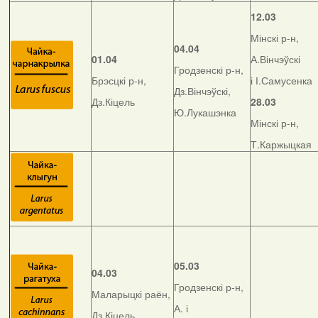
12.03
Мінскі р-н,
04.04
01.04
А.Вінчэўскі
Гродзенскі р-н,
Брэсцкі р-н,
і І.Самусенка
Дз.Вінчэўскі,
Дз.Кіцель
28.03
Ю.Лукашэнка
Мінскі р-н,
Т.Каржыцкая
05.03
04.03
Гродзенскі р-н,
Маларыцкі раён,
А. і
Дз.Кіцель