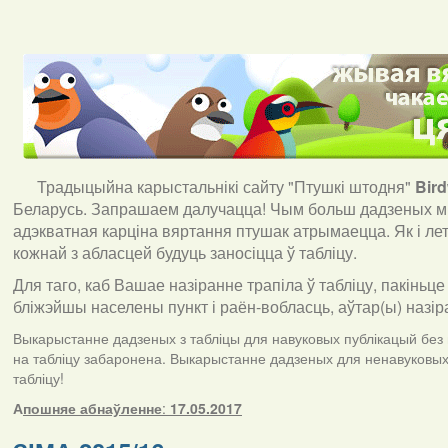
Традыцыйна карыстальнікі сайту "Птушкі штодня"
Bir
Беларусь. Запрашаем далучацца! Чым больш дадзеных мы
адэкватная карціна вяртання птушак атрымаецца. Як і ле
кожнай з абласцей будуць заносіцца ў табліцу.
Для таго, каб Вашае назіранне трапіла ў табліцу, пакіньце
бліжэйшы населены пункт і раён-вобласць, аўтар(ы) назір
Выкарыстанне дадзеных з табліцы для навуковых публікацый без п
на табліцу забаронена. Выкарыстанне дадзеных для ненавуковых 
табліцу!
А
пошняе абнаўленне
:
17.05.2017