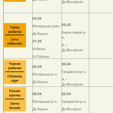
Дз.Вінчэўскія
04.03
05.03
Маларыцкі раён,
Бераставіцкі р-
Дз.Кіцель
н,
21.03
А. і
Кобрын,
Дз.Вінчэўскія
А.Страчук
30.04
25.04
Гродзенскі р-н,
Маларыцкі р-н,
А. і
Дз.Кіцель
Дз.Вінчэўскія
29.04
22.04
Маларыцкі р-н,
Гродзенскі р-н,
Дз.Кіцель
Дз.Вінчэўскі