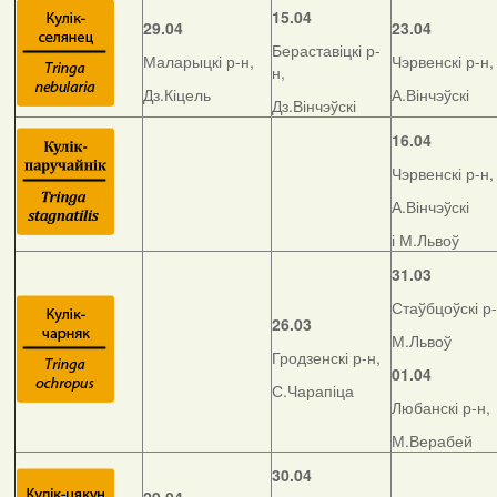
15.04
29.04
23.04
Бераставіцкі р-
Маларыцкі р-н,
Чэрвенскі р-н,
н,
Дз.Кіцель
А.Вінчэўскі
Дз.Вінчэўскі
16.04
Чэрвенскі р-н,
А.Вінчэўскі
і М.Львоў
31.03
Стаўбцоўскі р-
26.03
М.Львоў
Гродзенскі р-н,
01.04
С.Чарапіца
Любанскі р-н,
М.Верабей
30.04