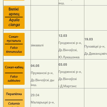
інш.
12.03
19.03
Гродзенскі р-н,
зімавалі
Пухавіцкі р-н,
Дз.Вінчэўскі,
Дз.Даманцэвіч
Ю.Лукашэнка
03.05
04.05
Гродзенскі р-н,
Пружанскі р-н,
Дз.Вінчэўскі
Дз.Вінчэўскі ды
інш.
і Д.Мартэнс
29.04
Маларыцкі р-н,