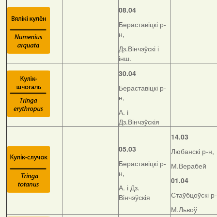
08.04
Бераставіцкі р-
н,
Дз.Вінчэўскі і
інш.
30.04
Бераставіцкі р-
н,
А. і
Дз.Вінчэўскія
14.03
05.03
Любанскі р-н,
Бераставіцкі р-
М.Верабей
н,
01.04
А. і Дз.
Стаўбцоўскі р-
Вінчэўскія
М.Львоў