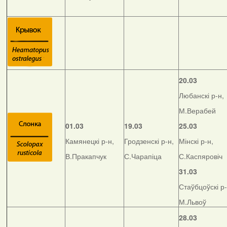
20.03
Любанскі р-н,
М.Верабей
01.03
19.03
25.03
Камянецкі р-н,
Гродзенскі р-н,
Мінскі р-н,
В.Пракапчук
С.Чарапіца
С.Каспяровіч
31.03
Стаўбцоўскі р-
М.Львоў
28.03