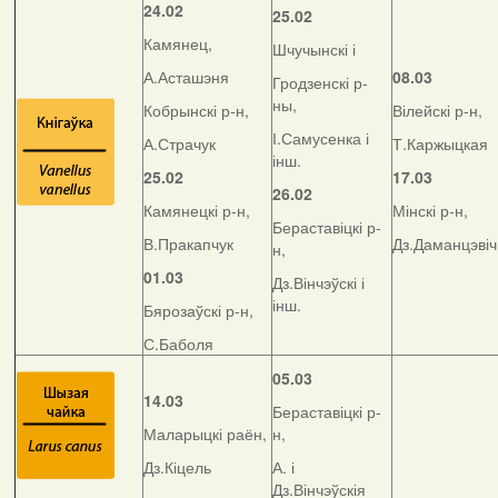
24.02
25.02
Камянец,
Шчучынскі і
А.Асташэня
08.03
Гродзенскі р-
ны,
Кобрынскі р-н,
Вілейскі р-н,
І.Самусенка і
А.Страчук
Т.Каржыцкая
інш.
25.02
17.03
26.02
Камянецкі р-н,
Мінскі р-н,
Бераставіцкі р-
В.Пракапчук
Дз.Даманцэвіч
н,
01.03
Дз.Вінчэўскі і
інш.
Бярозаўскі р-н,
С.Баболя
05.03
14.03
Бераставіцкі р-
Маларыцкі раён,
н,
Дз.Кіцель
А. і
Дз.Вінчэўскія