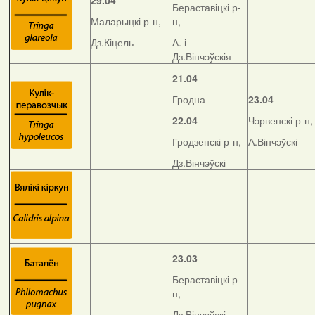
29.04
Бераставіцкі р-
Маларыцкі р-н,
н,
Дз.Кіцель
А. і
Дз.Вінчэўскія
21.04
Гродна
23.04
22.04
Чэрвенскі р-н,
Гродзенскі р-н,
А.Вінчэўскі
Дз.Вінчэўскі
23.03
Бераставіцкі р-
н,
Дз.Вінчэўскі