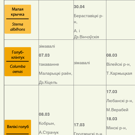
30.04
Бераставіцкі р-
н,
А. і
Дз.Вінчэўскія
зімавалі
07.03
08.03
зімавалі
такаванне
Вілейскі р-н,
Маларыцкі раён,
Т.Каржыцкая
Дз.Кіцель
17.03
Любанскі р-н,
М.Верабей
08.03
18.03
Кобрын,
17.03
Мінскі р-н,
А.Страчук
Гродзенскі р-н,