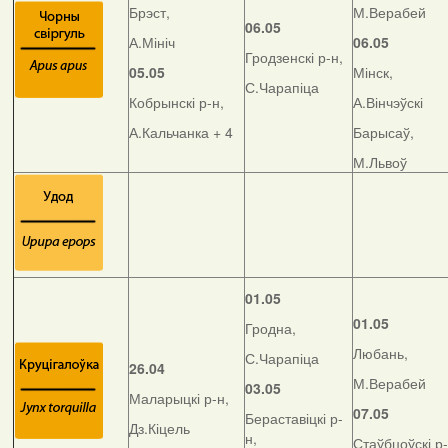
Брэст,
М.Верабей
06.05
А.Мініч
06.05
Гродзенскі р-н,
05.05
Мінск,
С.Чарапіца
Кобрынскі р-н,
А.Вінчэўскі
А.Кальчанка + 4
Барысаў,
М.Львоў
01.05
01.05
Гродна,
Любань,
С.Чарапіца
26.04
М.Верабей
03.05
Маларыцкі р-н,
07.05
Бераставіцкі р-
Дз.Кіцель
н,
Стаўбцоўскі р-