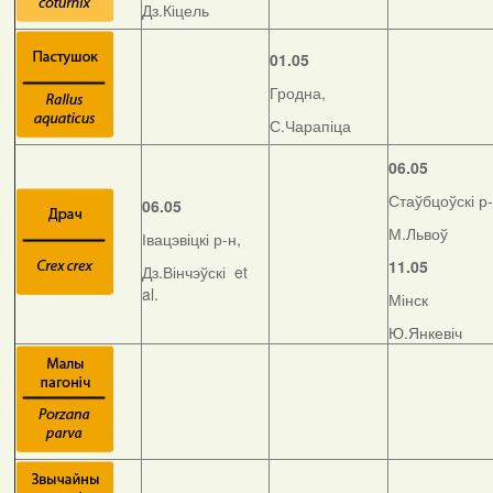
Дз.Кіцель
01.05
Гродна,
С.Чарапіца
06.05
Стаўбцоўскі р-
06.05
М.Львоў
Івацэвіцкі р-н,
11.05
Дз.Вінчэўскі et
al.
Мінск
Ю.Янкевіч