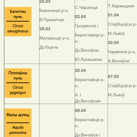
25.03
Т.Каржыцкая
С.Чарапіца
Камянецкі р-н,
01.04
02.04
В.Пракапчук
Стаўбцоўскі р-
Гродзенскі і
29.03
М.Львоў
Бераставіцкі р-
Маларыцкі р-н,
н,
02.04
Дз.Кіцель
Дз.Вінчэўскі,
Чэрвенскі р-н,
Ю.Лукашэнка
А.Вінчэўскі
30.04
07.05
Бераставіцкі р-
н,
Стаўбцоўскі р-
А. і
М.Львоў
Дз.Вінчэўскія
08.04
Бераставіцкі р-
н,
Дз.Вінчэўскі і