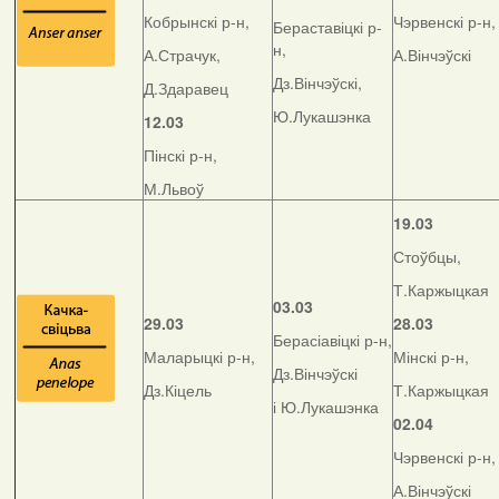
Кобрынскі р-н,
Чэрвенскі р-н,
Бераставіцкі р-
н,
А.Страчук,
А.Вінчэўскі
Дз.Вінчэўскі,
Д.Здаравец
Ю.Лукашэнка
12.03
Пінскі р-н,
М.Львоў
19.03
Стоўбцы,
Т.Каржыцкая
03.03
29.03
28.03
Берасіавіцкі р-н,
Маларыцкі р-н,
Мінскі р-н,
Дз.Вінчэўскі
Дз.Кіцель
Т.Каржыцкая
і Ю.Лукашэнка
02.04
Чэрвенскі р-н,
А.Вінчэўскі