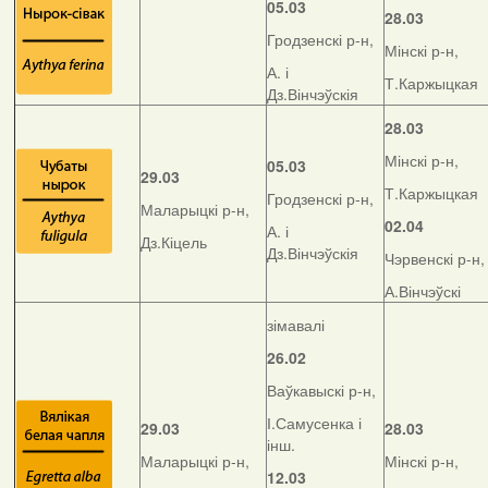
05.03
28.03
Гродзенскі р-н,
Мінскі р-н,
А. і
Т.Каржыцкая
Дз.Вінчэўскія
28.03
Мінскі р-н,
05.03
29.03
Т.Каржыцкая
Гродзенскі р-н,
Маларыцкі р-н,
02.04
А. і
Дз.Кіцель
Дз.Вінчэўскія
Чэрвенскі р-н,
А.Вінчэўскі
зімавалі
26.02
Ваўкавыскі р-н,
І.Самусенка і
29.03
28.03
інш.
Маларыцкі р-н,
Мінскі р-н,
12.03