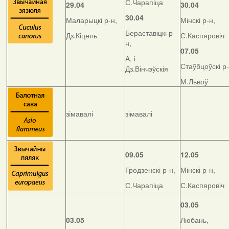
С.Чарапіца
29.04
30.04
30.04
Маларыцкі р-н,
Мінскі р-н,
Бераставіцкі р-
Дз.Кіцель
С.Каспяровіч
н,
07.05
А. і
Стаўбцоўскі р-
Дз.Вінчэўскія
М.Львоў
зімавалі
зімавалі
09.05
12.05
Гродзенскі р-н,
Мінскі р-н,
С.Чарапіца
С.Каспяровіч
03.05
03.05
Любань,