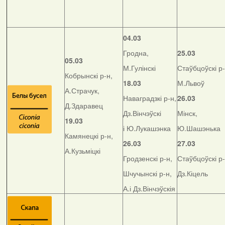
04.03
Гродна,
25.03
05.03
М.Гулінскі
Стаўбцоўскі р-
Кобрынскі р-н,
18.03
М.Львоў
А.Страчук,
Наваградзкі р-н,
26.03
Д.Здаравец
Дз.Вінчэўскі
Мінск,
19.03
і Ю.Лукашэнка
Ю.Шашэнька
Камянецкі р-н,
26.03
27.03
А.Кузьміцкі
Гродзенскі р-н,
Стаўбцоўскі р-
Шчучынскі р-н,
Дз.Кіцель
А.і Дз.Вінчэўскія