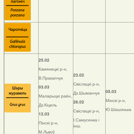
25.02
Камянецкі р-н,
23.02
В.Пракапчук
Свіслацкі р-н,
03.03
05.03
Дз.Шыманчук
Маларыцкі раён,
Мінскі р-н,
26.02
Дз.Кіцель
Ю.Шашэнька
Свіслацкі р-н,
12.03
І.Самусенка і
Пінскі р-н,
інш.
М.Львоў