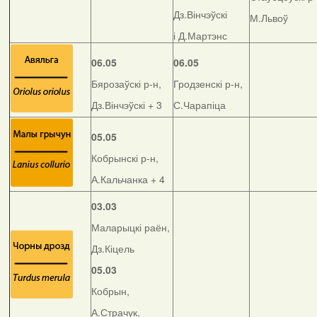
Дз.Вінчэўскі
М.Львоў
і Д.Мартэнс
06.05
06.05
Бярозаўскі р-н,
Гродзенскі р-н,
Дз.Вінчэўскі + 3
С.Чарапіца
05.05
Кобрынскі р-н,
А.Кальчанка + 4
03.03
Маларыцкі раён,
Дз.Кіцель
05.03
Кобрын,
А.Страчук,