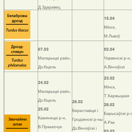
Д.Здаравец
15.04
Мінск,
М.Львоў
07.03
02.04
Маларыцкі раён,
Чэрвенскі р-н,
Дз.Кіцель
А.Вінчэўскі
23.02
24.02
Мінск,
Маларыцкі раён,
Т.Каржыцкая
Дз.Кіцель
26.02
28.02
25.02
Бераставіцкі і
Барысаўскі р-
Камянецкі р-н,
Гродзенскі р-ны
А.Рак
В.Пракапчук
Дз.Вінчэўскі і
03.03