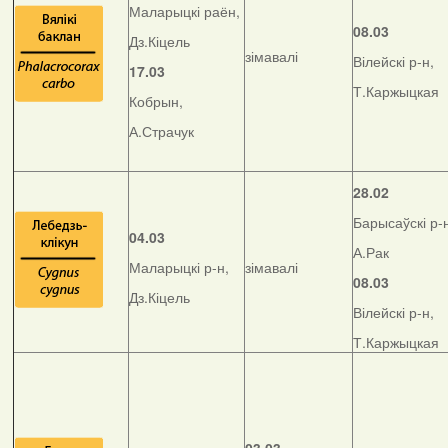
Маларыцкі раён,
08.03
Дз.Кіцель
зімавалі
Вілейскі р-н,
17.03
Т.Каржыцкая
Кобрын,
А.Страчук
28.02
Барысаўскі р-
04.03
А.Рак
Маларыцкі р-н,
зімавалі
08.03
Дз.Кіцель
Вілейскі р-н,
Т.Каржыцкая