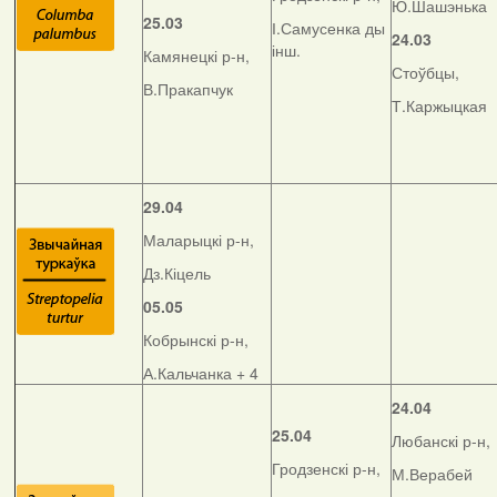
Ю.Шашэнька
25.03
І.Самусенка ды
24.03
інш.
Камянецкі р-н,
Стоўбцы,
В.Пракапчук
Т.Каржыцкая
29.04
Маларыцкі р-н,
Дз.Кіцель
05.05
Кобрынскі р-н,
А.Кальчанка + 4
24.04
25.04
Любанскі р-н,
Гродзенскі р-н,
М.Верабей