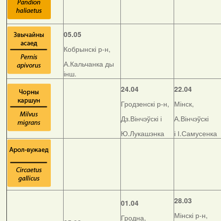
05.05
Кобрынскі р-н,
А.Кальчанка ды
інш.
24.04
22.04
Гродзенскі р-н,
Мінск,
Дз.Вінчэўскі і
А.Вінчэўскі
Ю.Лукашэнка
і І.Самусенка
28.03
01.04
Мінскі р-н,
Гродна,