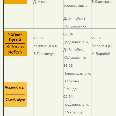
Дз.Кіцель
Т.Каржыцкая
Бераставіцкі р-
н,
Дз.Вінчэўскі і
Ю.Лукашэнка
08.04
25.03
29.03
Гродзенскі р-н,
Камянецкі р-н,
Любанскі р-н,
Дз.Вінчэўскі,
В.Пракапчук
М.Верабей
Ю.Лукашэнка
18.03
Наваградзкі р-н,
В.Грычык,
Г.Міндлін
02.04
Гродзенскі р-н,
С.Чарапіца