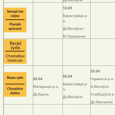
12.03
Бераставіцкі р-
н,
Дз.Вінчэўскі і
Ю.Лукашэнка
23.04
02.04
29.04
Чэрвенскі р-н,
Бераставіцкі р-
Маларыцкі р-н,
А.Вінчэўскі
н,
Дз.Кіцель
Стаўбцоўскі р-
Дз.Вінчэўскі
Дз.Змачынскі