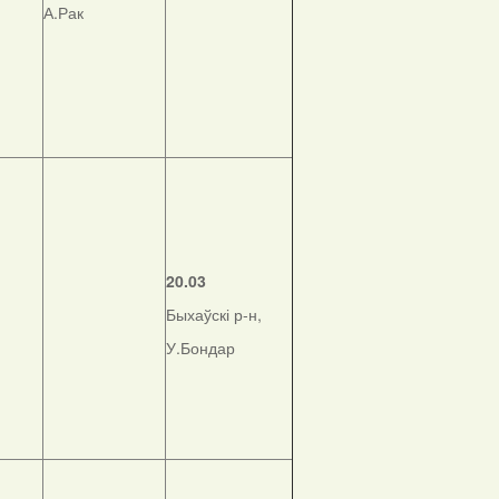
А.Рак
20.03
Быхаўскі р-н,
У.Бондар