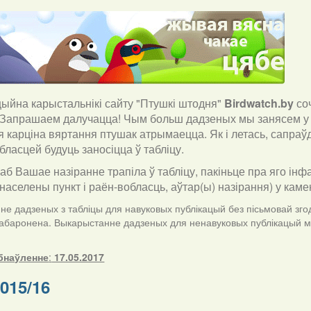
йна карыстальнікі сайту "Птушкі штодня"
Birdwatch
.
by
со
 Запрашаем далучацца! Чым больш дадзеных мы занясем у 
я карціна вяртання птушак атрымаецца. Як і летась, сапра
бласцей будуць заносіцца ў табліцу.
каб Вашае назіранне трапіла ў табліцу, пакіньце пра яго інф
населены пункт і раён-вобласць, аўтар(ы) назірання) у кам
е дадзеных з табліцы для навуковых публікацый без пісьмовай згод
забаронена. Выкарыстанне дадзеных для ненавуковых публікацый ма
бнаўленне
:
17.05.2017
015/16