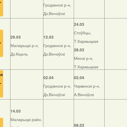
Гродзенскі р-н,
Дз.Вінчэўскі
24.03
Стоўбцы,
29.03
12.03
Т.Каржыцкая
Маларыцкі р-н,
Гродзенскі р-н,
28.03
Дз.Кіцель
Дз.Вінчэўскі
Мінскі р-н,
Т.Каржыцкая
02.04
02.04
Гродзенскі р-н,
Чэрвенскі р-н,
Дз.Вінчэўскі
А.Вінчэўскі
14.03
Маларыцкі раён,
08.03