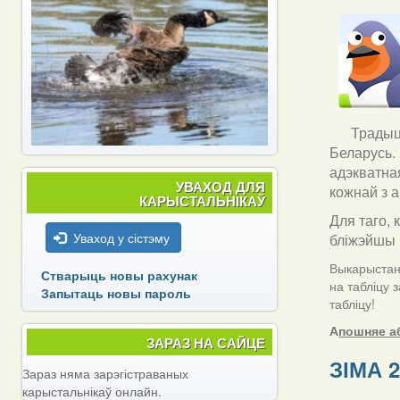
Традыцы
Беларусь.
адэкватна
УВАХОД ДЛЯ
кожнай з а
КАРЫСТАЛЬНІКАЎ
Для таго, 
Уваход у сістэму
бліжэйшы 
Выкарыстанн
Стварыць новы рахунак
на табліцу 
Запытаць новы пароль
табліцу!
А
пошняе а
ЗАРАЗ НА САЙЦЕ
ЗІМА 2
Зараз няма зарэгістраваных
карыстальнікаў онлайн.