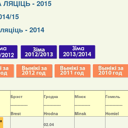
 ЛЯЦІЦЬ - 2015
014/15
ляціць - 2014
Б
рэст
Гродна
Мінск
Гомель
------------
------------
-----------
------------
Brest
Hrodna
Minsk
Homiel
02.04