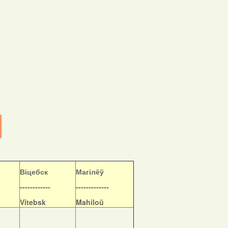
Віцебск
Магілёў
------------
-------------
Vitebsk
Mahiloŭ