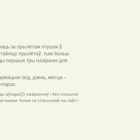
чаць за прылётам птушак ў
табліцу прылётаў, тым больш
ўды першыя тры назіранні для
армацыю (від, дзень, месца –
ентарах
.
ы аўтара(ў) назіранняў і без спасылкі
гчымае толькі са спасылкай на сайт і