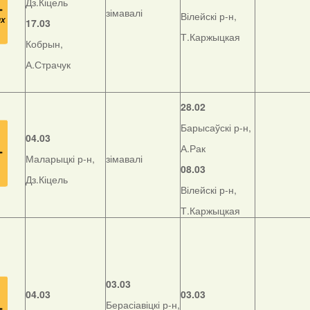
Дз.Кіцель
зімавалі
Вілейскі р-н,
17.03
Т.Каржыцкая
Кобрын,
А.Страчук
28.02
Барысаўскі р-н,
04.03
А.Рак
Маларыцкі р-н,
зімавалі
08.03
Дз.Кіцель
Вілейскі р-н,
Т.Каржыцкая
03.03
04.03
03.03
Берасіавіцкі р-н,