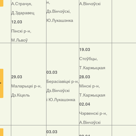
н,
А.Страчук,
А.Вінчэўскі
Дз.Вінчэўскі,
Д.Здаравец
Ю.Лукашэнка
12.03
Пінскі р-н,
М.Львоў
19.03
Стоўбцы,
Т.Каржыцкая
03.03
29.03
28.03
Берасіавіцкі р-н,
Маларыцкі р-н,
Мінскі р-н,
Дз.Вінчэўскі
Дз.Кіцель
Т.Каржыцкая
і Ю.Лукашэнка
02.04
Чэрвенскі р-н,
А.Вінчэўскі
03.03