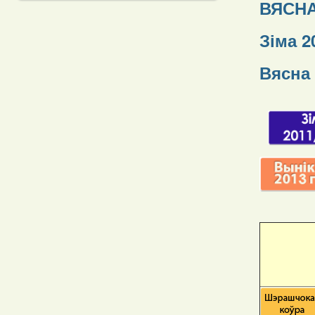
ВЯСНА
Зіма 2
Вясна 