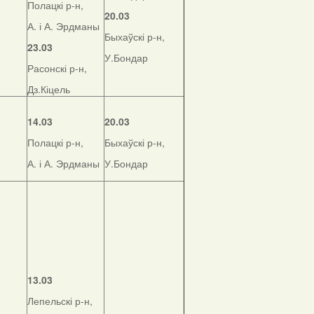
Полацкі р-н,
20.03
А. і А. Эрдманы
Быхаўскі р-н,
23.03
У.Бондар
Расонскі р-н,
Дз.Кіцель
14.03
20.03
Полацкі р-н,
Быхаўскі р-н,
А. і А. Эрдманы
У.Бондар
13.03
Лепельскі р-н,