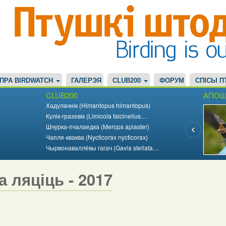
ПРА BIRDWATCH
ГАЛЕРЭЯ
CLUB200
ФОРУМ
СПІСЫ П
CLUB200
АПОШ
Хадулачнік (Himantopus himantopus)
Кулік-гразевік (Limicola falcinellus…
Шчурка-пчалаедка (Merops apiaster)
Чапля-кваква (Nycticorax nycticorax)
Чырвонаваллёвы гагач (Gavia stellata…
а ляціць - 2017