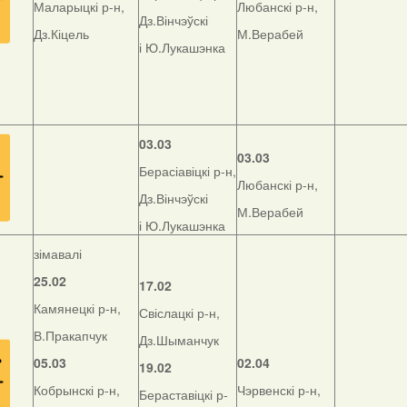
Маларыцкі р-н,
Любанскі р-н,
Дз.Вінчэўскі
Дз.Кіцель
М.Верабей
і Ю.Лукашэнка
03.03
03.03
Берасіавіцкі р-н,
Любанскі р-н,
Дз.Вінчэўскі
М.Верабей
і Ю.Лукашэнка
зімавалі
25.02
17.02
Камянецкі р-н,
Свіслацкі р-н,
В.Пракапчук
Дз.Шыманчук
05.03
02.04
19.02
Кобрынскі р-н,
Чэрвенскі р-н,
Бераставіцкі р-