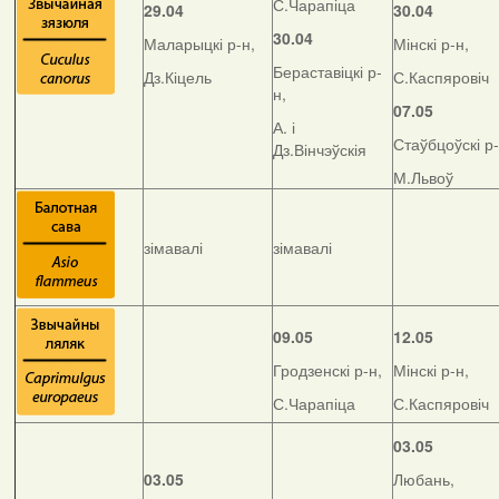
С.Чарапіца
29.04
30.04
30.04
Маларыцкі р-н,
Мінскі р-н,
Бераставіцкі р-
Дз.Кіцель
С.Каспяровіч
н,
07.05
А. і
Стаўбцоўскі р-
Дз.Вінчэўскія
М.Львоў
зімавалі
зімавалі
09.05
12.05
Гродзенскі р-н,
Мінскі р-н,
С.Чарапіца
С.Каспяровіч
03.05
03.05
Любань,