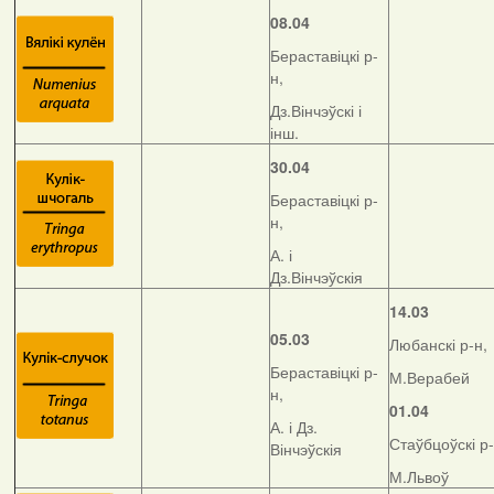
08.04
Бераставіцкі р-
н,
Дз.Вінчэўскі і
інш.
30.04
Бераставіцкі р-
н,
А. і
Дз.Вінчэўскія
14.03
05.03
Любанскі р-н,
Бераставіцкі р-
М.Верабей
н,
01.04
А. і Дз.
Стаўбцоўскі р-
Вінчэўскія
М.Львоў