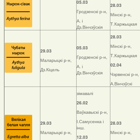
05.03
28.03
Гродзенскі р-н,
Мінскі р-н,
А. і
Т.Каржыцкая
Дз.Вінчэўскія
28.03
Мінскі р-н,
05.03
29.03
Т.Каржыцкая
Гродзенскі р-н,
Маларыцкі р-н,
02.04
А. і
Дз.Кіцель
Дз.Вінчэўскія
Чэрвенскі р-н,
А.Вінчэўскі
зімавалі
26.02
Ваўкавыскі р-н,
І.Самусенка і
29.03
28.03
інш.
Маларыцкі р-н,
Мінскі р-н,
12.03