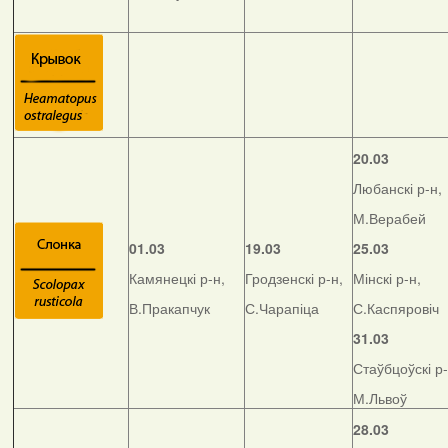
20.03
Любанскі р-н,
М.Верабей
01.03
19.03
25.03
Камянецкі р-н,
Гродзенскі р-н,
Мінскі р-н,
В.Пракапчук
С.Чарапіца
С.Каспяровіч
31.03
Стаўбцоўскі р-
М.Львоў
28.03