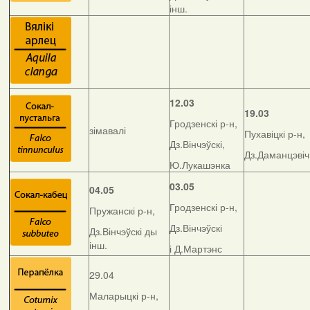
інш.
12.03
19.03
Гродзенскі р-н,
зімавалі
Пухавіцкі р-н,
Дз.Вінчэўскі,
Дз.Даманцэвіч
Ю.Лукашэнка
03.05
04.05
Гродзенскі р-н,
Пружанскі р-н,
Дз.Вінчэўскі
Дз.Вінчэўскі ды
інш.
і Д.Мартэнс
29.04
Маларыцкі р-н,