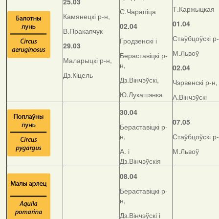
25.03
Т.Каржыцкая
С.Чарапіца
Камянецкі р-н,
01.04
02.04
В.Пракапчук
Стаўбцоўскі р-
Гродзенскі і
29.03
М.Львоў
Бераставіцкі р-
Маларыцкі р-н,
н,
02.04
Дз.Кіцель
Дз.Вінчэўскі,
Чэрвенскі р-н,
Ю.Лукашэнка
А.Вінчэўскі
30.04
07.05
Бераставіцкі р-
н,
Стаўбцоўскі р-
А. і
М.Львоў
Дз.Вінчэўскія
08.04
Бераставіцкі р-
н,
Дз.Вінчэўскі і