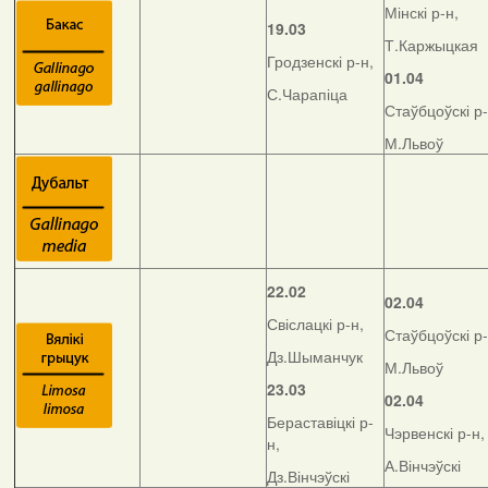
Мінскі р-н,
19.03
Т.Каржыцкая
Гродзенскі р-н,
01.04
С.Чарапіца
Стаўбцоўскі р-
М.Львоў
22.02
02.04
Свіслацкі р-н,
Стаўбцоўскі р-
Дз.Шыманчук
М.Львоў
23.03
02.04
Бераставіцкі р-
Чэрвенскі р-н,
н,
А.Вінчэўскі
Дз.Вінчэўскі