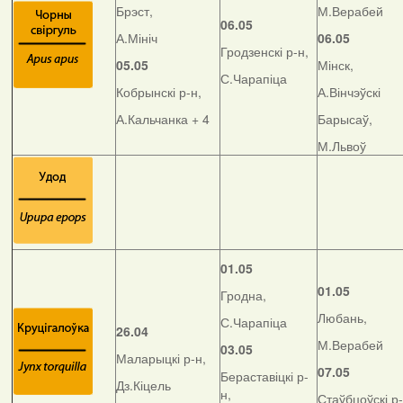
Брэст,
М.Верабей
06.05
А.Мініч
06.05
Гродзенскі р-н,
05.05
Мінск,
С.Чарапіца
Кобрынскі р-н,
А.Вінчэўскі
А.Кальчанка + 4
Барысаў,
М.Львоў
01.05
01.05
Гродна,
Любань,
С.Чарапіца
26.04
М.Верабей
03.05
Маларыцкі р-н,
07.05
Бераставіцкі р-
Дз.Кіцель
н,
Стаўбцоўскі р-