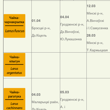
12.03
Мінскі р-н,
04.04
01.04
А.Вінчэўскі
Гродзенскі р-н,
Брэсцкі р-н,
і І.Самусенка
Дз.Вінчэўскі,
Дз.Кіцель
28.03
Ю.Лукашэнка
Мінскі р-н,
Т.Каржыцкая
05.03
04.03
Гродзенскі р-н,
Маларыцкі раён,
А. і
Дз.Кіцель