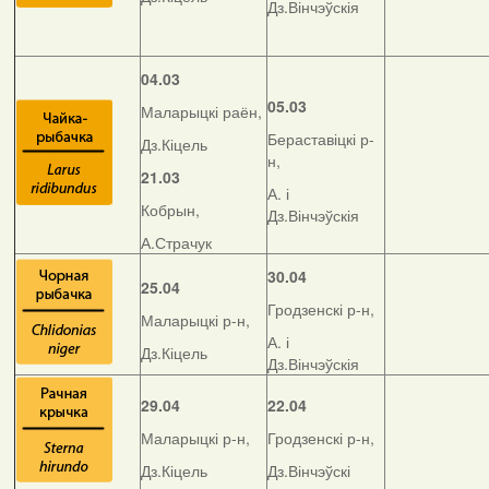
Дз.Вінчэўскія
04.03
05.03
Маларыцкі раён,
Бераставіцкі р-
Дз.Кіцель
н,
21.03
А. і
Кобрын,
Дз.Вінчэўскія
А.Страчук
30.04
25.04
Гродзенскі р-н,
Маларыцкі р-н,
А. і
Дз.Кіцель
Дз.Вінчэўскія
29.04
22.04
Маларыцкі р-н,
Гродзенскі р-н,
Дз.Кіцель
Дз.Вінчэўскі