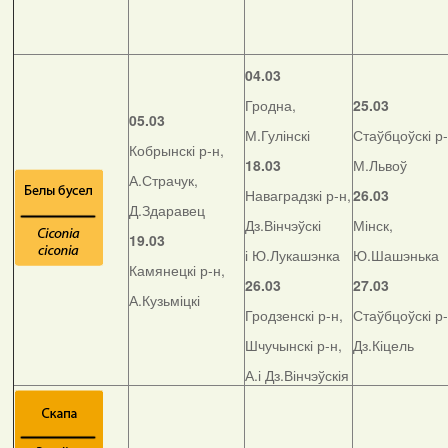
04.03
Гродна,
25.03
05.03
М.Гулінскі
Стаўбцоўскі р-
Кобрынскі р-н,
18.03
М.Львоў
А.Страчук,
Наваградзкі р-н,
26.03
Д.Здаравец
Дз.Вінчэўскі
Мінск,
19.03
і Ю.Лукашэнка
Ю.Шашэнька
Камянецкі р-н,
26.03
27.03
А.Кузьміцкі
Гродзенскі р-н,
Стаўбцоўскі р-
Шчучынскі р-н,
Дз.Кіцель
А.і Дз.Вінчэўскія