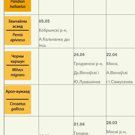
05.05
Кобрынскі р-н,
А.Кальчанка ды
інш.
24.04
22.04
Гродзенскі р-н,
Мінск,
Дз.Вінчэўскі і
А.Вінчэўскі
Ю.Лукашэнка
і І.Самусенка
28.03
01.04
Мінскі р-н,
Гродна,