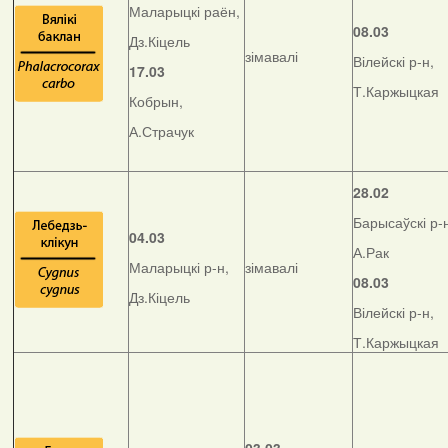
Маларыцкі раён,
08.03
Дз.Кіцель
зімавалі
Вілейскі р-н,
17.03
Т.Каржыцкая
Кобрын,
А.Страчук
28.02
Барысаўскі р-
04.03
А.Рак
Маларыцкі р-н,
зімавалі
08.03
Дз.Кіцель
Вілейскі р-н,
Т.Каржыцкая