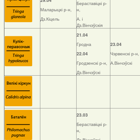
29.04
Бераставіцкі р-
Маларыцкі р-н,
н,
Дз.Кіцель
А. і
Дз.Вінчэўскія
21.04
Гродна
23.04
22.04
Чэрвенскі р-н,
Гродзенскі р-н,
А.Вінчэўскі
Дз.Вінчэўскі
23.03
Бераставіцкі р-
н,
Дз.Вінчэўскі