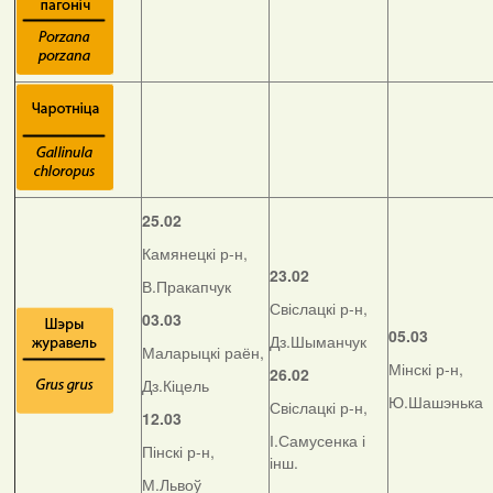
25.02
Камянецкі р-н,
23.02
В.Пракапчук
Свіслацкі р-н,
03.03
05.03
Дз.Шыманчук
Маларыцкі раён,
Мінскі р-н,
26.02
Дз.Кіцель
Ю.Шашэнька
Свіслацкі р-н,
12.03
І.Самусенка і
Пінскі р-н,
інш.
М.Львоў