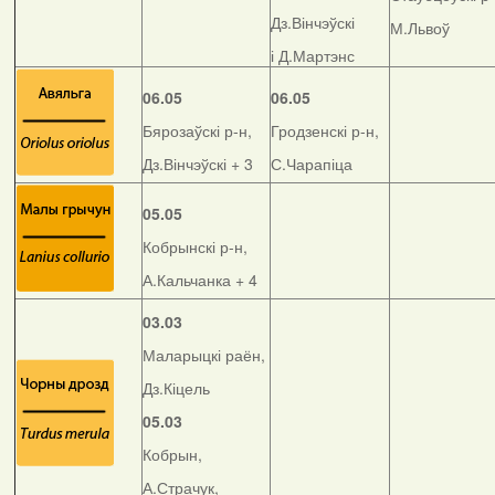
Дз.Вінчэўскі
М.Львоў
і Д.Мартэнс
06.05
06.05
Бярозаўскі р-н,
Гродзенскі р-н,
Дз.Вінчэўскі + 3
С.Чарапіца
05.05
Кобрынскі р-н,
А.Кальчанка + 4
03.03
Маларыцкі раён,
Дз.Кіцель
05.03
Кобрын,
А.Страчук,