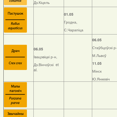
Дз.Кіцель
01.05
Гродна,
С.Чарапіца
06.05
Стаўбцоўскі р-
06.05
М.Львоў
Івацэвіцкі р-н,
11.05
Дз.Вінчэўскі et
al.
Мінск
Ю.Янкевіч