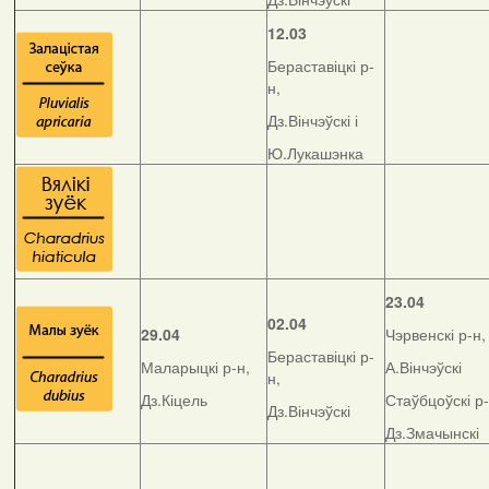
12.03
Бераставіцкі р-
н,
Дз.Вінчэўскі і
Ю.Лукашэнка
23.04
02.04
29.04
Чэрвенскі р-н,
Бераставіцкі р-
Маларыцкі р-н,
А.Вінчэўскі
н,
Дз.Кіцель
Стаўбцоўскі р-
Дз.Вінчэўскі
Дз.Змачынскі