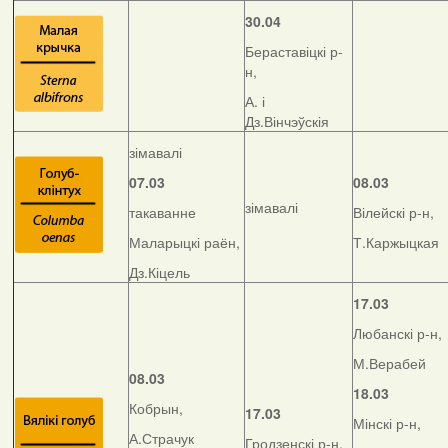
30.04
Бераставіцкі р-
н,
А. і
Дз.Вінчэўскія
зімавалі
07.03
08.03
зімавалі
такаванне
Вілейскі р-н,
Маларыцкі раён,
Т.Каржыцкая
Дз.Кіцель
17.03
Любанскі р-н,
М.Верабей
08.03
18.03
Кобрын,
17.03
Мінскі р-н,
А.Страчук
Гродзенскі р-н,