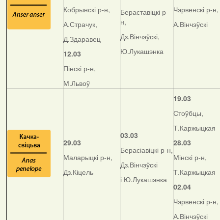
Кобрынскі р-н,
Чэрвенскі р-н,
Бераставіцкі р-
н,
А.Страчук,
А.Вінчэўскі
Дз.Вінчэўскі,
Д.Здаравец
Ю.Лукашэнка
12.03
Пінскі р-н,
М.Львоў
19.03
Стоўбцы,
Т.Каржыцкая
03.03
29.03
28.03
Берасіавіцкі р-н,
Маларыцкі р-н,
Мінскі р-н,
Дз.Вінчэўскі
Дз.Кіцель
Т.Каржыцкая
і Ю.Лукашэнка
02.04
Чэрвенскі р-н,
А.Вінчэўскі