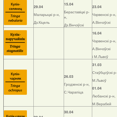
15.04
29.04
23.04
Бераставіцкі р-
Маларыцкі р-н,
Чэрвенскі р-н,
н,
Дз.Кіцель
А.Вінчэўскі
Дз.Вінчэўскі
16.04
Чэрвенскі р-н,
А.Вінчэўскі
і М.Львоў
31.03
Стаўбцоўскі р-
26.03
М.Львоў
Гродзенскі р-н,
01.04
С.Чарапіца
Любанскі р-н,
М.Верабей
30.04