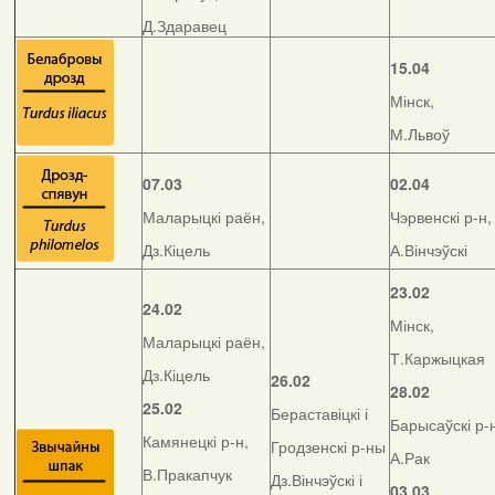
Д.Здаравец
15.04
Мінск,
М.Львоў
07.03
02.04
Маларыцкі раён,
Чэрвенскі р-н,
Дз.Кіцель
А.Вінчэўскі
23.02
24.02
Мінск,
Маларыцкі раён,
Т.Каржыцкая
Дз.Кіцель
26.02
28.02
25.02
Бераставіцкі і
Барысаўскі р-
Камянецкі р-н,
Гродзенскі р-ны
А.Рак
В.Пракапчук
Дз.Вінчэўскі і
03.03