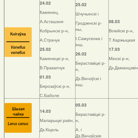
24.02
25.02
Камянец,
Шчучынскі і
А.Асташэня
08.03
Гродзенскі р-
ны,
Кобрынскі р-н,
Вілейскі р-н,
І.Самусенка і
А.Страчук
Т.Каржыцкая
інш.
25.02
17.03
26.02
Камянецкі р-н,
Мінскі р-н,
Бераставіцкі р-
В.Пракапчук
Дз.Даманцэвіч
н,
01.03
Дз.Вінчэўскі і
інш.
Бярозаўскі р-н,
С.Баболя
05.03
14.03
Бераставіцкі р-
Маларыцкі раён,
н,
Дз.Кіцель
А. і
Дз.Вінчэўскія