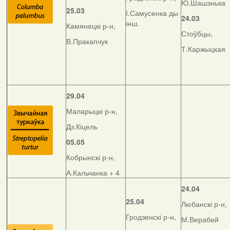
Ю.Шашэнька
25.03
І.Самусенка ды
24.03
інш.
Камянецкі р-н,
Стоўбцы,
В.Пракапчук
Т.Каржыцкая
29.04
Маларыцкі р-н,
Дз.Кіцель
05.05
Кобрынскі р-н,
А.Кальчанка + 4
24.04
25.04
Любанскі р-н,
Гродзенскі р-н,
М.Верабей