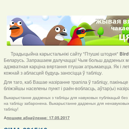
Традыцыйна карыстальнікі сайту "Птушкі штодня"
Bir
Беларусь. Запрашаем далучацца! Чым больш дадзеных мы
адэкватная карціна вяртання птушак атрымаецца. Як і ле
кожнай з абласцей будуць заносіцца ў табліцу.
Для таго, каб Вашае назіранне трапіла ў табліцу, пакіньце
бліжэйшы населены пункт і раён-вобласць, аўтар(ы) назір
Выкарыстанне дадзеных з табліцы для навуковых публікацый без п
на табліцу забаронена. Выкарыстанне дадзеных для ненавуковых 
табліцу!
А
пошняе абнаўленне
:
17.05.2017