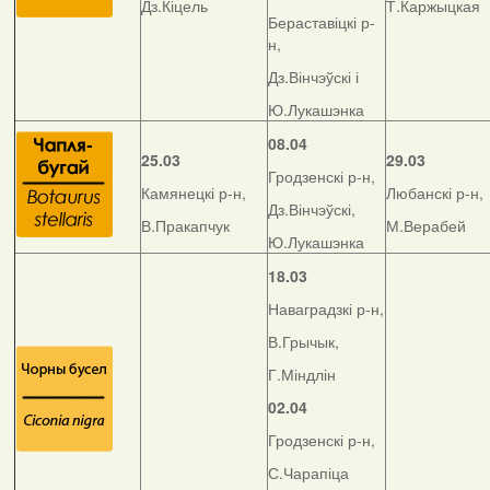
Дз.Кіцель
Т.Каржыцкая
Бераставіцкі р-
н,
Дз.Вінчэўскі і
Ю.Лукашэнка
08.04
25.03
29.03
Гродзенскі р-н,
Камянецкі р-н,
Любанскі р-н,
Дз.Вінчэўскі,
В.Пракапчук
М.Верабей
Ю.Лукашэнка
18.03
Наваградзкі р-н,
В.Грычык,
Г.Міндлін
02.04
Гродзенскі р-н,
С.Чарапіца