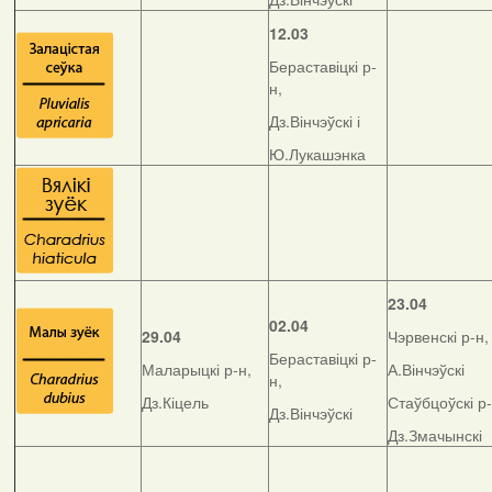
12.03
Бераставіцкі р-
н,
Дз.Вінчэўскі і
Ю.Лукашэнка
23.04
02.04
29.04
Чэрвенскі р-н,
Бераставіцкі р-
Маларыцкі р-н,
А.Вінчэўскі
н,
Дз.Кіцель
Стаўбцоўскі р-
Дз.Вінчэўскі
Дз.Змачынскі