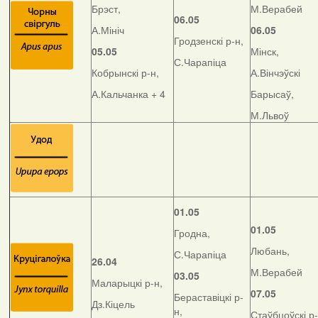
Брэст,
М.Верабей
06.05
А.Мініч
06.05
Гродзенскі р-н,
05.05
Мінск,
С.Чарапіца
Кобрынскі р-н,
А.Вінчэўскі
А.Кальчанка + 4
Барысаў,
М.Львоў
01.05
01.05
Гродна,
Любань,
С.Чарапіца
26.04
М.Верабей
03.05
Маларыцкі р-н,
07.05
Бераставіцкі р-
Дз.Кіцель
н,
Стаўбцоўскі р-