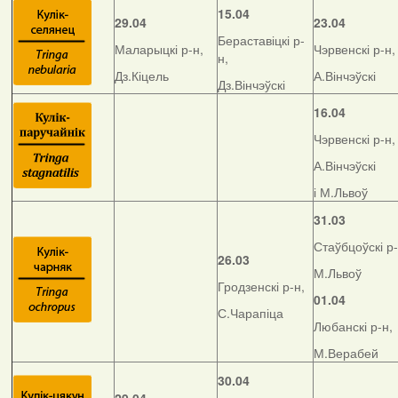
15.04
29.04
23.04
Бераставіцкі р-
Маларыцкі р-н,
Чэрвенскі р-н,
н,
Дз.Кіцель
А.Вінчэўскі
Дз.Вінчэўскі
16.04
Чэрвенскі р-н,
А.Вінчэўскі
і М.Львоў
31.03
Стаўбцоўскі р-
26.03
М.Львоў
Гродзенскі р-н,
01.04
С.Чарапіца
Любанскі р-н,
М.Верабей
30.04