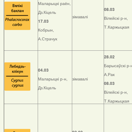
Маларыцкі раён,
08.03
Дз.Кіцель
зімавалі
Вілейскі р-н,
17.03
Т.Каржыцкая
Кобрын,
А.Страчук
28.02
Барысаўскі р-
04.03
А.Рак
Маларыцкі р-н,
зімавалі
08.03
Дз.Кіцель
Вілейскі р-н,
Т.Каржыцкая