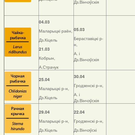
Дз.Вінчэўскія
04.03
05.03
Маларыцкі раён,
Бераставіцкі р-
Дз.Кіцель
н,
21.03
А. і
Кобрын,
Дз.Вінчэўскія
А.Страчук
30.04
25.04
Гродзенскі р-н,
Маларыцкі р-н,
А. і
Дз.Кіцель
Дз.Вінчэўскія
29.04
22.04
Маларыцкі р-н,
Гродзенскі р-н,
Дз.Кіцель
Дз.Вінчэўскі