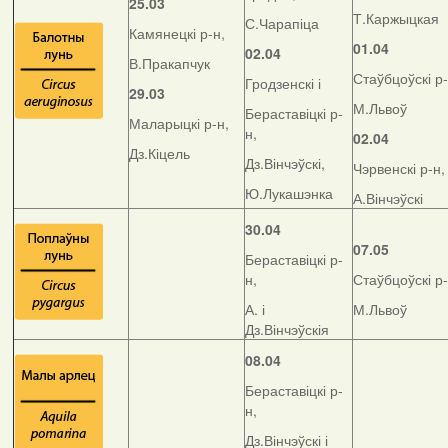
25.03
Т.Каржыцкая
С.Чарапіца
Камянецкі р-н,
01.04
02.04
В.Пракапчук
Стаўбцоўскі р-
Гродзенскі і
29.03
М.Львоў
Бераставіцкі р-
Маларыцкі р-н,
н,
02.04
Дз.Кіцель
Дз.Вінчэўскі,
Чэрвенскі р-н,
Ю.Лукашэнка
А.Вінчэўскі
30.04
07.05
Бераставіцкі р-
н,
Стаўбцоўскі р-
А. і
М.Львоў
Дз.Вінчэўскія
08.04
Бераставіцкі р-
н,
Дз.Вінчэўскі і