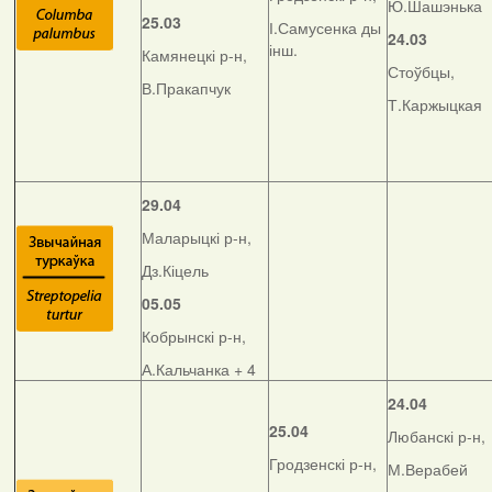
Ю.Шашэнька
25.03
І.Самусенка ды
24.03
інш.
Камянецкі р-н,
Стоўбцы,
В.Пракапчук
Т.Каржыцкая
29.04
Маларыцкі р-н,
Дз.Кіцель
05.05
Кобрынскі р-н,
А.Кальчанка + 4
24.04
25.04
Любанскі р-н,
Гродзенскі р-н,
М.Верабей