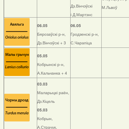
Дз.Вінчэўскі
М.Львоў
і Д.Мартэнс
06.05
06.05
Бярозаўскі р-н,
Гродзенскі р-н,
Дз.Вінчэўскі + 3
С.Чарапіца
05.05
Кобрынскі р-н,
А.Кальчанка + 4
03.03
Маларыцкі раён,
Дз.Кіцель
05.03
Кобрын,
А.Страчук,