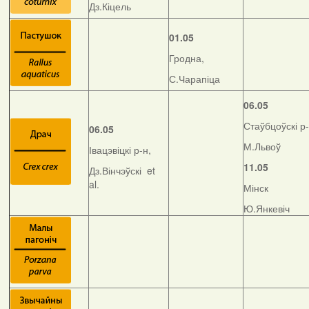
Дз.Кіцель
01.05
Гродна,
С.Чарапіца
06.05
Стаўбцоўскі р-
06.05
М.Львоў
Івацэвіцкі р-н,
11.05
Дз.Вінчэўскі et
al.
Мінск
Ю.Янкевіч