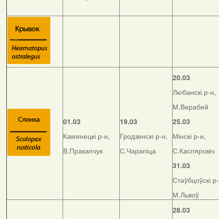
20.03
Любанскі р-н,
М.Верабей
01.03
19.03
25.03
Камянецкі р-н,
Гродзенскі р-н,
Мінскі р-н,
В.Пракапчук
С.Чарапіца
С.Каспяровіч
31.03
Стаўбцоўскі р-
М.Львоў
28.03