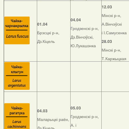
12.03
Мінскі р-н,
04.04
01.04
А.Вінчэўскі
Гродзенскі р-н,
Брэсцкі р-н,
і І.Самусенка
Дз.Вінчэўскі,
Дз.Кіцель
28.03
Ю.Лукашэнка
Мінскі р-н,
Т.Каржыцкая
05.03
04.03
Гродзенскі р-н,
Маларыцкі раён,
А. і
Дз.Кіцель