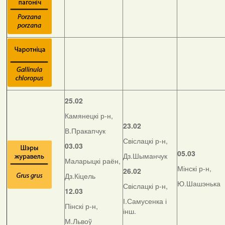
25.02
Камянецкі р-н,
23.02
В.Пракапчук
Свіслацкі р-н,
03.03
05.03
Дз.Шыманчук
Маларыцкі раён,
Мінскі р-н,
26.02
Дз.Кіцель
Ю.Шашэнька
Свіслацкі р-н,
12.03
І.Самусенка і
Пінскі р-н,
інш.
М.Львоў