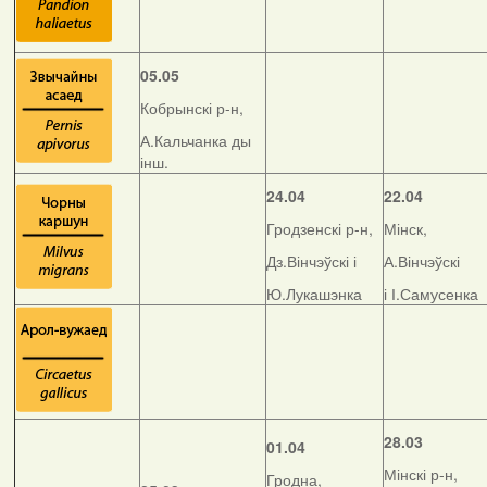
05.05
Кобрынскі р-н,
А.Кальчанка ды
інш.
24.04
22.04
Гродзенскі р-н,
Мінск,
Дз.Вінчэўскі і
А.Вінчэўскі
Ю.Лукашэнка
і І.Самусенка
28.03
01.04
Мінскі р-н,
Гродна,