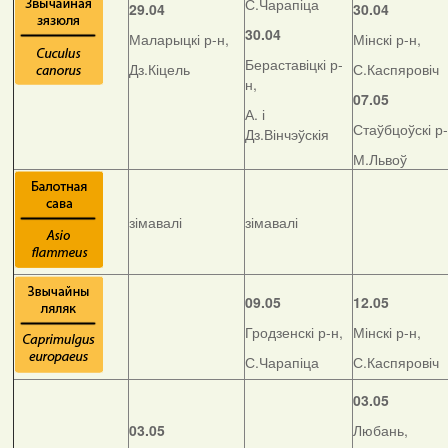
С.Чарапіца
29.04
30.04
30.04
Маларыцкі р-н,
Мінскі р-н,
Бераставіцкі р-
Дз.Кіцель
С.Каспяровіч
н,
07.05
А. і
Стаўбцоўскі р-
Дз.Вінчэўскія
М.Львоў
зімавалі
зімавалі
09.05
12.05
Гродзенскі р-н,
Мінскі р-н,
С.Чарапіца
С.Каспяровіч
03.05
03.05
Любань,