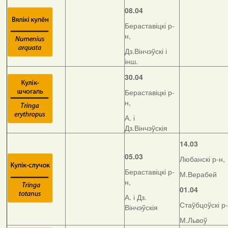
08.04
Бераставіцкі р-
н,
Дз.Вінчэўскі і
інш.
30.04
Бераставіцкі р-
н,
А. і
Дз.Вінчэўскія
14.03
05.03
Любанскі р-н,
Бераставіцкі р-
М.Верабей
н,
01.04
А. і Дз.
Стаўбцоўскі р-
Вінчэўскія
М.Львоў