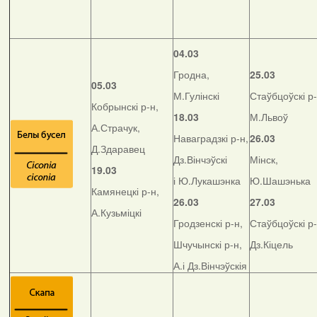
04.03
Гродна,
25.03
05.03
М.Гулінскі
Стаўбцоўскі р-
Кобрынскі р-н,
18.03
М.Львоў
А.Страчук,
Наваградзкі р-н,
26.03
Д.Здаравец
Дз.Вінчэўскі
Мінск,
19.03
і Ю.Лукашэнка
Ю.Шашэнька
Камянецкі р-н,
26.03
27.03
А.Кузьміцкі
Гродзенскі р-н,
Стаўбцоўскі р-
Шчучынскі р-н,
Дз.Кіцель
А.і Дз.Вінчэўскія