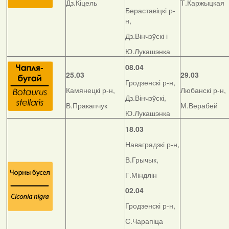
Дз.Кіцель
Т.Каржыцкая
Бераставіцкі р-
н,
Дз.Вінчэўскі і
Ю.Лукашэнка
08.04
25.03
29.03
Гродзенскі р-н,
Камянецкі р-н,
Любанскі р-н,
Дз.Вінчэўскі,
В.Пракапчук
М.Верабей
Ю.Лукашэнка
18.03
Наваградзкі р-н,
В.Грычык,
Г.Міндлін
02.04
Гродзенскі р-н,
С.Чарапіца