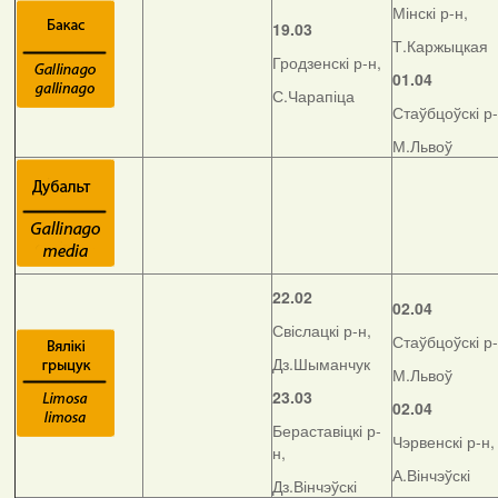
Мінскі р-н,
19.03
Т.Каржыцкая
Гродзенскі р-н,
01.04
С.Чарапіца
Стаўбцоўскі р-
М.Львоў
22.02
02.04
Свіслацкі р-н,
Стаўбцоўскі р-
Дз.Шыманчук
М.Львоў
23.03
02.04
Бераставіцкі р-
Чэрвенскі р-н,
н,
А.Вінчэўскі
Дз.Вінчэўскі