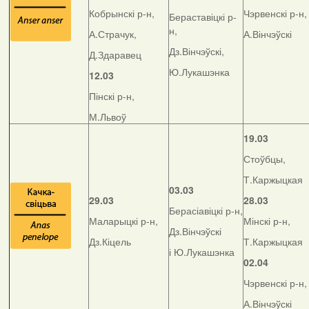
Кобрынскі р-н,
Чэрвенскі р-н,
Бераставіцкі р-
н,
А.Страчук,
А.Вінчэўскі
Дз.Вінчэўскі,
Д.Здаравец
Ю.Лукашэнка
12.03
Пінскі р-н,
М.Львоў
19.03
Стоўбцы,
Т.Каржыцкая
03.03
29.03
28.03
Берасіавіцкі р-н,
Маларыцкі р-н,
Мінскі р-н,
Дз.Вінчэўскі
Дз.Кіцель
Т.Каржыцкая
і Ю.Лукашэнка
02.04
Чэрвенскі р-н,
А.Вінчэўскі