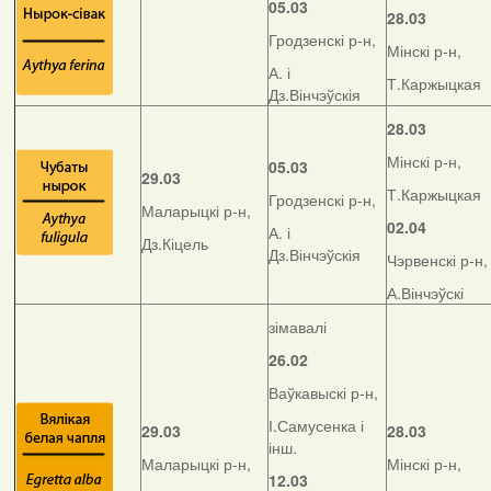
05.03
28.03
Гродзенскі р-н,
Мінскі р-н,
А. і
Т.Каржыцкая
Дз.Вінчэўскія
28.03
Мінскі р-н,
05.03
29.03
Т.Каржыцкая
Гродзенскі р-н,
Маларыцкі р-н,
02.04
А. і
Дз.Кіцель
Дз.Вінчэўскія
Чэрвенскі р-н,
А.Вінчэўскі
зімавалі
26.02
Ваўкавыскі р-н,
І.Самусенка і
29.03
28.03
інш.
Маларыцкі р-н,
Мінскі р-н,
12.03