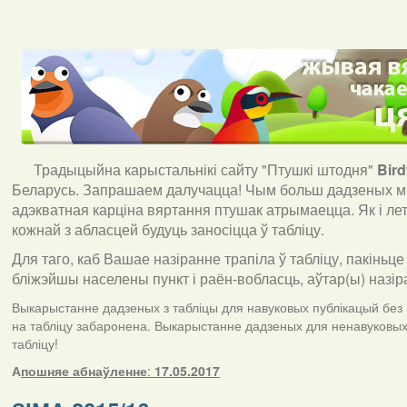
Традыцыйна карыстальнікі сайту "Птушкі штодня"
Bir
Беларусь. Запрашаем далучацца! Чым больш дадзеных мы
адэкватная карціна вяртання птушак атрымаецца. Як і ле
кожнай з абласцей будуць заносіцца ў табліцу.
Для таго, каб Вашае назіранне трапіла ў табліцу, пакіньце
бліжэйшы населены пункт і раён-вобласць, аўтар(ы) назір
Выкарыстанне дадзеных з табліцы для навуковых публікацый без п
на табліцу забаронена. Выкарыстанне дадзеных для ненавуковых 
табліцу!
А
пошняе абнаўленне
:
17.05.2017