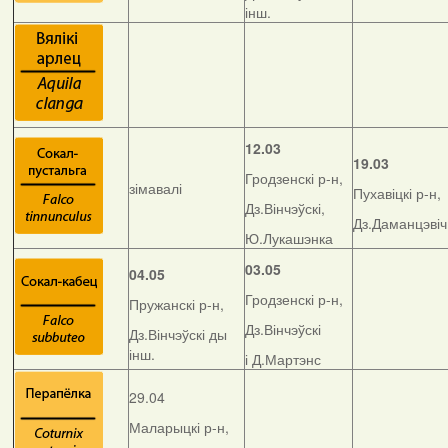
інш.
12.03
19.03
Гродзенскі р-н,
зімавалі
Пухавіцкі р-н,
Дз.Вінчэўскі,
Дз.Даманцэвіч
Ю.Лукашэнка
03.05
04.05
Гродзенскі р-н,
Пружанскі р-н,
Дз.Вінчэўскі
Дз.Вінчэўскі ды
інш.
і Д.Мартэнс
29.04
Маларыцкі р-н,