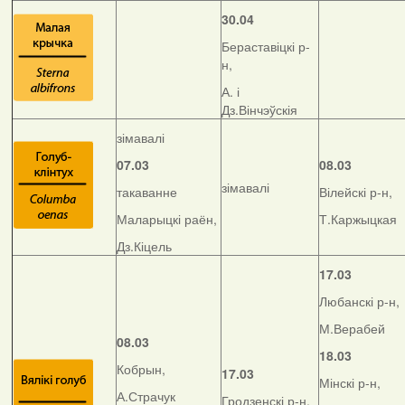
30.04
Бераставіцкі р-
н,
А. і
Дз.Вінчэўскія
зімавалі
07.03
08.03
зімавалі
такаванне
Вілейскі р-н,
Маларыцкі раён,
Т.Каржыцкая
Дз.Кіцель
17.03
Любанскі р-н,
М.Верабей
08.03
18.03
Кобрын,
17.03
Мінскі р-н,
А.Страчук
Гродзенскі р-н,