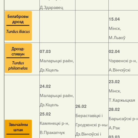
Д.Здаравец
15.04
Мінск,
М.Львоў
07.03
02.04
Маларыцкі раён,
Чэрвенскі р-н,
Дз.Кіцель
А.Вінчэўскі
23.02
24.02
Мінск,
Маларыцкі раён,
Т.Каржыцкая
Дз.Кіцель
26.02
28.02
25.02
Бераставіцкі і
Барысаўскі р-
Камянецкі р-н,
Гродзенскі р-ны
А.Рак
В.Пракапчук
Дз.Вінчэўскі і
03.03