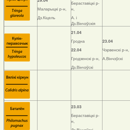
29.04
Бераставіцкі р-
Маларыцкі р-н,
н,
Дз.Кіцель
А. і
Дз.Вінчэўскія
21.04
Гродна
23.04
22.04
Чэрвенскі р-н,
Гродзенскі р-н,
А.Вінчэўскі
Дз.Вінчэўскі
23.03
Бераставіцкі р-
н,
Дз.Вінчэўскі