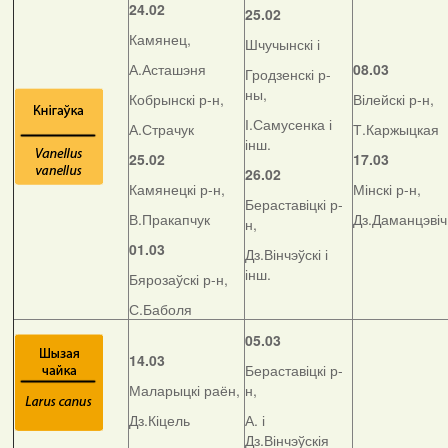
24.02
25.02
Камянец,
Шчучынскі і
А.Асташэня
08.03
Гродзенскі р-
ны,
Кобрынскі р-н,
Вілейскі р-н,
І.Самусенка і
А.Страчук
Т.Каржыцкая
інш.
25.02
17.03
26.02
Камянецкі р-н,
Мінскі р-н,
Бераставіцкі р-
В.Пракапчук
Дз.Даманцэвіч
н,
01.03
Дз.Вінчэўскі і
інш.
Бярозаўскі р-н,
С.Баболя
05.03
14.03
Бераставіцкі р-
Маларыцкі раён,
н,
Дз.Кіцель
А. і
Дз.Вінчэўскія