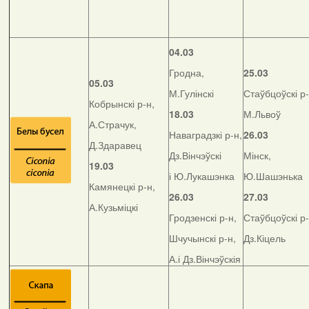
04.03
Гродна,
25.03
05.03
М.Гулінскі
Стаўбцоўскі р-
Кобрынскі р-н,
18.03
М.Львоў
А.Страчук,
Наваградзкі р-н,
26.03
Д.Здаравец
Дз.Вінчэўскі
Мінск,
19.03
і Ю.Лукашэнка
Ю.Шашэнька
Камянецкі р-н,
26.03
27.03
А.Кузьміцкі
Гродзенскі р-н,
Стаўбцоўскі р-
Шчучынскі р-н,
Дз.Кіцель
А.і Дз.Вінчэўскія