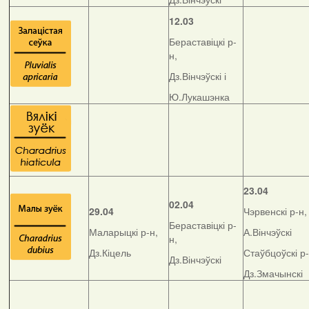
12.03
Бераставіцкі р-
н,
Дз.Вінчэўскі і
Ю.Лукашэнка
23.04
02.04
29.04
Чэрвенскі р-н,
Бераставіцкі р-
Маларыцкі р-н,
А.Вінчэўскі
н,
Дз.Кіцель
Стаўбцоўскі р-
Дз.Вінчэўскі
Дз.Змачынскі