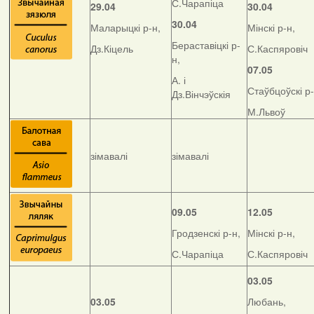
С.Чарапіца
29.04
30.04
30.04
Маларыцкі р-н,
Мінскі р-н,
Бераставіцкі р-
Дз.Кіцель
С.Каспяровіч
н,
07.05
А. і
Стаўбцоўскі р-
Дз.Вінчэўскія
М.Львоў
зімавалі
зімавалі
09.05
12.05
Гродзенскі р-н,
Мінскі р-н,
С.Чарапіца
С.Каспяровіч
03.05
03.05
Любань,