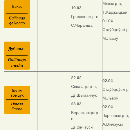
Мінскі р-н,
19.03
Т.Каржыцкая
Гродзенскі р-н,
01.04
С.Чарапіца
Стаўбцоўскі р-
М.Львоў
22.02
02.04
Свіслацкі р-н,
Стаўбцоўскі р-
Дз.Шыманчук
М.Львоў
23.03
02.04
Бераставіцкі р-
Чэрвенскі р-н,
н,
А.Вінчэўскі
Дз.Вінчэўскі