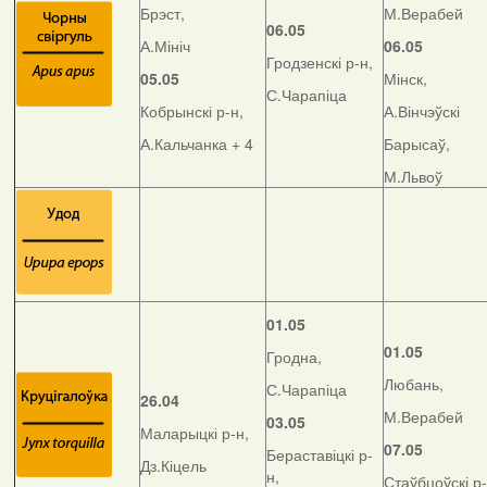
Брэст,
М.Верабей
06.05
А.Мініч
06.05
Гродзенскі р-н,
05.05
Мінск,
С.Чарапіца
Кобрынскі р-н,
А.Вінчэўскі
А.Кальчанка + 4
Барысаў,
М.Львоў
01.05
01.05
Гродна,
Любань,
С.Чарапіца
26.04
М.Верабей
03.05
Маларыцкі р-н,
07.05
Бераставіцкі р-
Дз.Кіцель
н,
Стаўбцоўскі р-