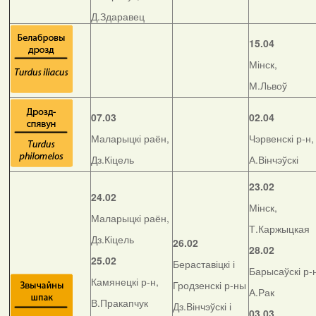
Д.Здаравец
15.04
Мінск,
М.Львоў
07.03
02.04
Маларыцкі раён,
Чэрвенскі р-н,
Дз.Кіцель
А.Вінчэўскі
23.02
24.02
Мінск,
Маларыцкі раён,
Т.Каржыцкая
Дз.Кіцель
26.02
28.02
25.02
Бераставіцкі і
Барысаўскі р-
Камянецкі р-н,
Гродзенскі р-ны
А.Рак
В.Пракапчук
Дз.Вінчэўскі і
03.03