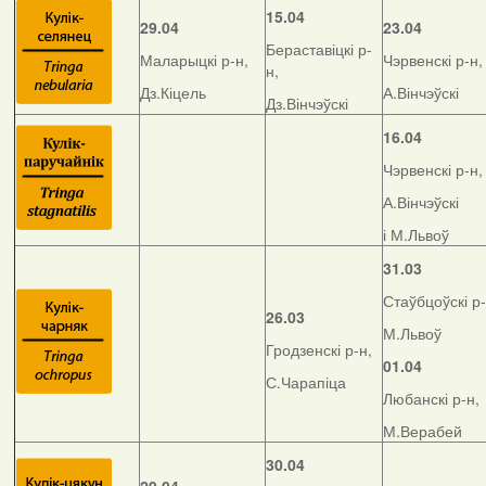
15.04
29.04
23.04
Бераставіцкі р-
Маларыцкі р-н,
Чэрвенскі р-н,
н,
Дз.Кіцель
А.Вінчэўскі
Дз.Вінчэўскі
16.04
Чэрвенскі р-н,
А.Вінчэўскі
і М.Львоў
31.03
Стаўбцоўскі р-
26.03
М.Львоў
Гродзенскі р-н,
01.04
С.Чарапіца
Любанскі р-н,
М.Верабей
30.04