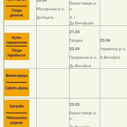
29.04
Бераставіцкі р-
Маларыцкі р-н,
н,
Дз.Кіцель
А. і
Дз.Вінчэўскія
21.04
Гродна
23.04
22.04
Чэрвенскі р-н,
Гродзенскі р-н,
А.Вінчэўскі
Дз.Вінчэўскі
23.03
Бераставіцкі р-
н,
Дз.Вінчэўскі