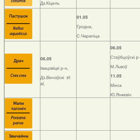
Дз.Кіцель
01.05
Гродна,
С.Чарапіца
06.05
Стаўбцоўскі р-
06.05
М.Львоў
Івацэвіцкі р-н,
11.05
Дз.Вінчэўскі et
al.
Мінск
Ю.Янкевіч