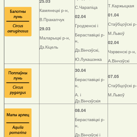
25.03
Т.Каржыцкая
С.Чарапіца
Камянецкі р-н,
01.04
02.04
В.Пракапчук
Стаўбцоўскі р-
Гродзенскі і
29.03
М.Львоў
Бераставіцкі р-
Маларыцкі р-н,
н,
02.04
Дз.Кіцель
Дз.Вінчэўскі,
Чэрвенскі р-н,
Ю.Лукашэнка
А.Вінчэўскі
30.04
07.05
Бераставіцкі р-
н,
Стаўбцоўскі р-
А. і
М.Львоў
Дз.Вінчэўскія
08.04
Бераставіцкі р-
н,
Дз.Вінчэўскі і