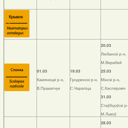
20.03
Любанскі р-н,
М.Верабей
01.03
19.03
25.03
Камянецкі р-н,
Гродзенскі р-н,
Мінскі р-н,
В.Пракапчук
С.Чарапіца
С.Каспяровіч
31.03
Стаўбцоўскі р-
М.Львоў
28.03