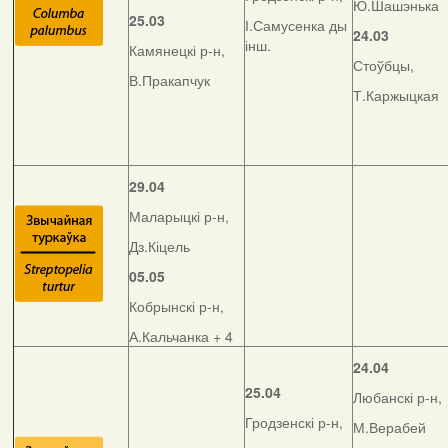
Ю.Шашэнька
25.03
І.Самусенка ды
24.03
інш.
Камянецкі р-н,
Стоўбцы,
В.Пракапчук
Т.Каржыцкая
29.04
Маларыцкі р-н,
Дз.Кіцель
05.05
Кобрынскі р-н,
А.Кальчанка + 4
24.04
25.04
Любанскі р-н,
Гродзенскі р-н,
М.Верабей