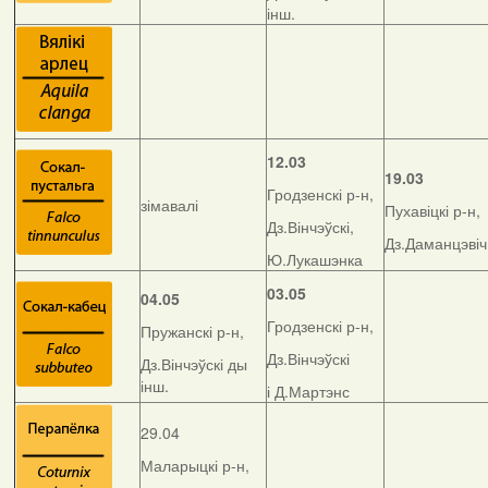
інш.
12.03
19.03
Гродзенскі р-н,
зімавалі
Пухавіцкі р-н,
Дз.Вінчэўскі,
Дз.Даманцэвіч
Ю.Лукашэнка
03.05
04.05
Гродзенскі р-н,
Пружанскі р-н,
Дз.Вінчэўскі
Дз.Вінчэўскі ды
інш.
і Д.Мартэнс
29.04
Маларыцкі р-н,