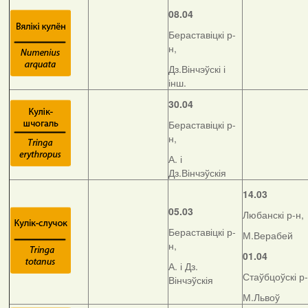
08.04
Бераставіцкі р-
н,
Дз.Вінчэўскі і
інш.
30.04
Бераставіцкі р-
н,
А. і
Дз.Вінчэўскія
14.03
05.03
Любанскі р-н,
Бераставіцкі р-
М.Верабей
н,
01.04
А. і Дз.
Стаўбцоўскі р-
Вінчэўскія
М.Львоў