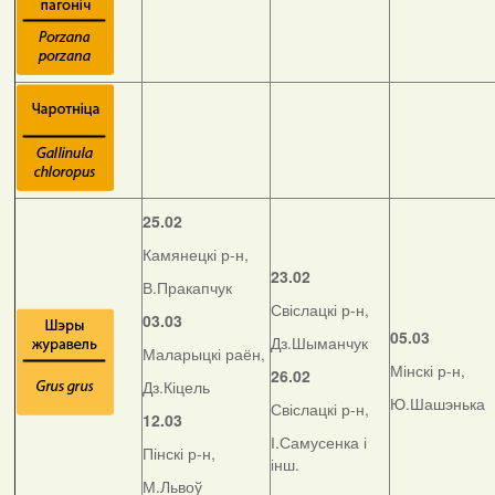
25.02
Камянецкі р-н,
23.02
В.Пракапчук
Свіслацкі р-н,
03.03
05.03
Дз.Шыманчук
Маларыцкі раён,
Мінскі р-н,
26.02
Дз.Кіцель
Ю.Шашэнька
Свіслацкі р-н,
12.03
І.Самусенка і
Пінскі р-н,
інш.
М.Львоў