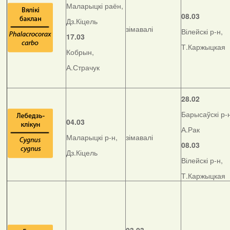
Маларыцкі раён,
08.03
Дз.Кіцель
зімавалі
Вілейскі р-н,
17.03
Т.Каржыцкая
Кобрын,
А.Страчук
28.02
Барысаўскі р-
04.03
А.Рак
Маларыцкі р-н,
зімавалі
08.03
Дз.Кіцель
Вілейскі р-н,
Т.Каржыцкая