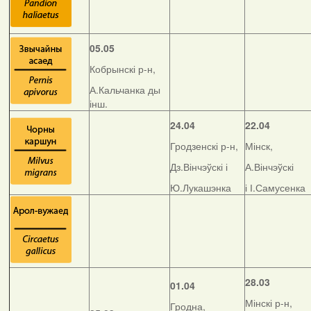
05.05
Кобрынскі р-н,
А.Кальчанка ды
інш.
24.04
22.04
Гродзенскі р-н,
Мінск,
Дз.Вінчэўскі і
А.Вінчэўскі
Ю.Лукашэнка
і І.Самусенка
28.03
01.04
Мінскі р-н,
Гродна,