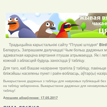
Традыцыйна карыстальнікі сайту "Птушкі штодня"
Bir
Беларусь. Запрашаем далучацца! Чым больш дадзеных мы
адэкватная карціна вяртання птушак атрымаецца. Як і ле
кожнай з абласцей будуць заносіцца ў табліцу.
Для таго, каб Вашае назіранне трапіла ў табліцу, пакіньце
бліжэйшы населены пункт і раён-вобласць, аўтар(ы) назір
Выкарыстанне дадзеных з табліцы для навуковых публікацый без п
на табліцу забаронена. Выкарыстанне дадзеных для ненавуковых 
табліцу!
А
пошняе абнаўленне
:
17.05.2017