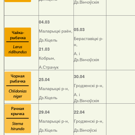
Дз.Вінчэўскія
04.03
05.03
Маларыцкі раён,
Бераставіцкі р-
Дз.Кіцель
н,
21.03
А. і
Кобрын,
Дз.Вінчэўскія
А.Страчук
30.04
25.04
Гродзенскі р-н,
Маларыцкі р-н,
А. і
Дз.Кіцель
Дз.Вінчэўскія
29.04
22.04
Маларыцкі р-н,
Гродзенскі р-н,
Дз.Кіцель
Дз.Вінчэўскі