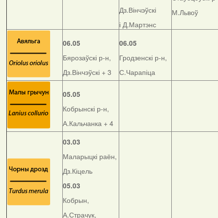
Дз.Вінчэўскі
М.Львоў
і Д.Мартэнс
06.05
06.05
Бярозаўскі р-н,
Гродзенскі р-н,
Дз.Вінчэўскі + 3
С.Чарапіца
05.05
Кобрынскі р-н,
А.Кальчанка + 4
03.03
Маларыцкі раён,
Дз.Кіцель
05.03
Кобрын,
А.Страчук,