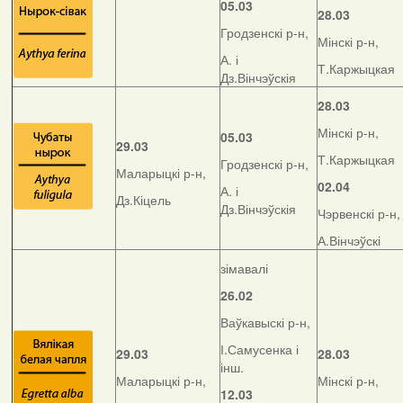
05.03
28.03
Гродзенскі р-н,
Мінскі р-н,
А. і
Т.Каржыцкая
Дз.Вінчэўскія
28.03
Мінскі р-н,
05.03
29.03
Т.Каржыцкая
Гродзенскі р-н,
Маларыцкі р-н,
02.04
А. і
Дз.Кіцель
Дз.Вінчэўскія
Чэрвенскі р-н,
А.Вінчэўскі
зімавалі
26.02
Ваўкавыскі р-н,
І.Самусенка і
29.03
28.03
інш.
Маларыцкі р-н,
Мінскі р-н,
12.03