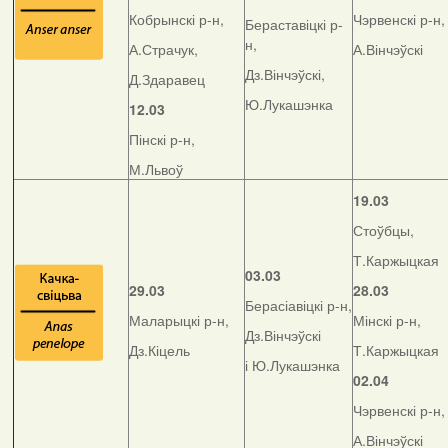
Кобрынскі р-н,
Чэрвенскі р-н,
Бераставіцкі р-
н,
А.Страчук,
А.Вінчэўскі
Дз.Вінчэўскі,
Д.Здаравец
Ю.Лукашэнка
12.03
Пінскі р-н,
М.Львоў
19.03
Стоўбцы,
Т.Каржыцкая
03.03
29.03
28.03
Берасіавіцкі р-н,
Маларыцкі р-н,
Мінскі р-н,
Дз.Вінчэўскі
Дз.Кіцель
Т.Каржыцкая
і Ю.Лукашэнка
02.04
Чэрвенскі р-н,
А.Вінчэўскі