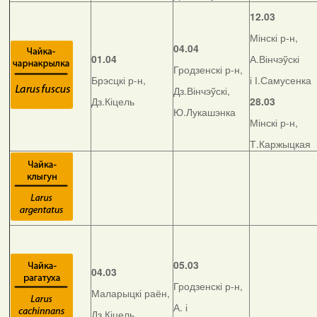
12.03
Мінскі р-н,
04.04
01.04
А.Вінчэўскі
Гродзенскі р-н,
Брэсцкі р-н,
і І.Самусенка
Дз.Вінчэўскі,
Дз.Кіцель
28.03
Ю.Лукашэнка
Мінскі р-н,
Т.Каржыцкая
05.03
04.03
Гродзенскі р-н,
Маларыцкі раён,
А. і
Дз.Кіцель