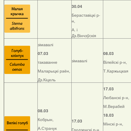
30.04
Бераставіцкі р-
н,
А. і
Дз.Вінчэўскія
зімавалі
07.03
08.03
зімавалі
такаванне
Вілейскі р-н,
Маларыцкі раён,
Т.Каржыцкая
Дз.Кіцель
17.03
Любанскі р-н,
М.Верабей
08.03
18.03
Кобрын,
17.03
Мінскі р-н,
А.Страчук
Гродзенскі р-н,