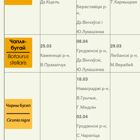
Дз.Кіцель
Т.Каржыцкая
Бераставіцкі р-
н,
Дз.Вінчэўскі і
Ю.Лукашэнка
08.04
25.03
29.03
Гродзенскі р-н,
Камянецкі р-н,
Любанскі р-н,
Дз.Вінчэўскі,
В.Пракапчук
М.Верабей
Ю.Лукашэнка
18.03
Наваградзкі р-н,
В.Грычык,
Г.Міндлін
02.04
Гродзенскі р-н,
С.Чарапіца