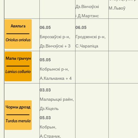
Дз.Вінчэўскі
М.Львоў
і Д.Мартэнс
06.05
06.05
Бярозаўскі р-н,
Гродзенскі р-н,
Дз.Вінчэўскі + 3
С.Чарапіца
05.05
Кобрынскі р-н,
А.Кальчанка + 4
03.03
Маларыцкі раён,
Дз.Кіцель
05.03
Кобрын,
А.Страчук,