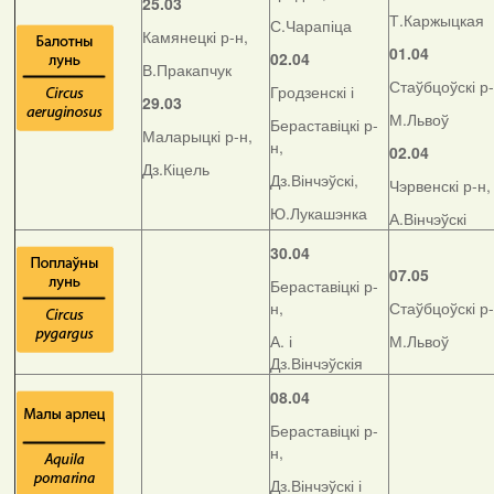
25.03
Т.Каржыцкая
С.Чарапіца
Камянецкі р-н,
01.04
02.04
В.Пракапчук
Стаўбцоўскі р-
Гродзенскі і
29.03
М.Львоў
Бераставіцкі р-
Маларыцкі р-н,
н,
02.04
Дз.Кіцель
Дз.Вінчэўскі,
Чэрвенскі р-н,
Ю.Лукашэнка
А.Вінчэўскі
30.04
07.05
Бераставіцкі р-
н,
Стаўбцоўскі р-
А. і
М.Львоў
Дз.Вінчэўскія
08.04
Бераставіцкі р-
н,
Дз.Вінчэўскі і