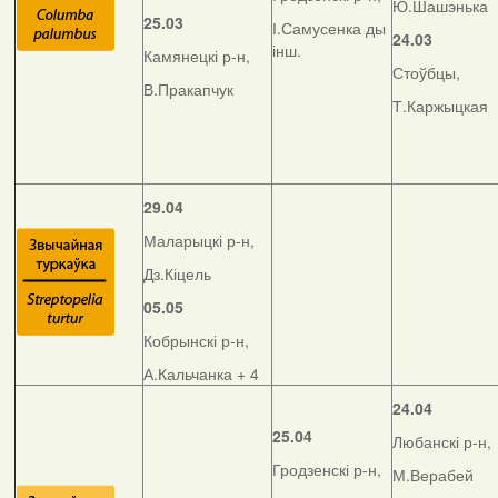
Ю.Шашэнька
25.03
І.Самусенка ды
24.03
інш.
Камянецкі р-н,
Стоўбцы,
В.Пракапчук
Т.Каржыцкая
29.04
Маларыцкі р-н,
Дз.Кіцель
05.05
Кобрынскі р-н,
А.Кальчанка + 4
24.04
25.04
Любанскі р-н,
Гродзенскі р-н,
М.Верабей