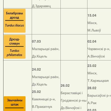
Д.Здаравец
15.04
Мінск,
М.Львоў
07.03
02.04
Маларыцкі раён,
Чэрвенскі р-н,
Дз.Кіцель
А.Вінчэўскі
23.02
24.02
Мінск,
Маларыцкі раён,
Т.Каржыцкая
Дз.Кіцель
26.02
28.02
25.02
Бераставіцкі і
Барысаўскі р-
Камянецкі р-н,
Гродзенскі р-ны
А.Рак
В.Пракапчук
Дз.Вінчэўскі і
03.03