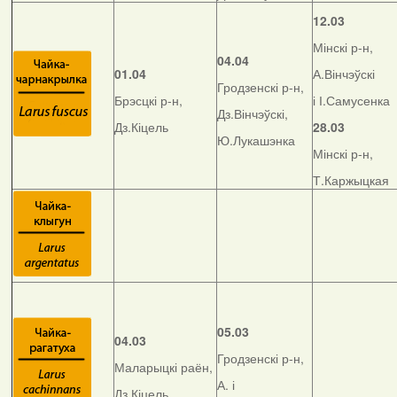
12.03
Мінскі р-н,
04.04
01.04
А.Вінчэўскі
Гродзенскі р-н,
Брэсцкі р-н,
і І.Самусенка
Дз.Вінчэўскі,
Дз.Кіцель
28.03
Ю.Лукашэнка
Мінскі р-н,
Т.Каржыцкая
05.03
04.03
Гродзенскі р-н,
Маларыцкі раён,
А. і
Дз.Кіцель