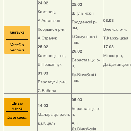
24.02
25.02
Камянец,
Шчучынскі і
А.Асташэня
08.03
Гродзенскі р-
ны,
Кобрынскі р-н,
Вілейскі р-н,
І.Самусенка і
А.Страчук
Т.Каржыцкая
інш.
25.02
17.03
26.02
Камянецкі р-н,
Мінскі р-н,
Бераставіцкі р-
В.Пракапчук
Дз.Даманцэвіч
н,
01.03
Дз.Вінчэўскі і
інш.
Бярозаўскі р-н,
С.Баболя
05.03
14.03
Бераставіцкі р-
Маларыцкі раён,
н,
Дз.Кіцель
А. і
Дз.Вінчэўскія