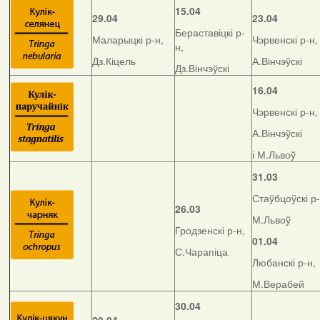
15.04
29.04
23.04
Бераставіцкі р-
Маларыцкі р-н,
Чэрвенскі р-н,
н,
Дз.Кіцель
А.Вінчэўскі
Дз.Вінчэўскі
16.04
Чэрвенскі р-н,
А.Вінчэўскі
і М.Львоў
31.03
Стаўбцоўскі р-
26.03
М.Львоў
Гродзенскі р-н,
01.04
С.Чарапіца
Любанскі р-н,
М.Верабей
30.04