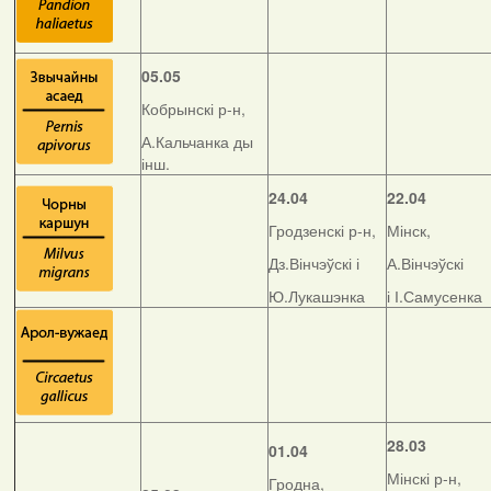
05.05
Кобрынскі р-н,
А.Кальчанка ды
інш.
24.04
22.04
Гродзенскі р-н,
Мінск,
Дз.Вінчэўскі і
А.Вінчэўскі
Ю.Лукашэнка
і І.Самусенка
28.03
01.04
Мінскі р-н,
Гродна,