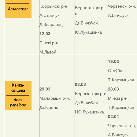
Кобрынскі р-н,
Чэрвенскі р-н,
Бераставіцкі р-
н,
А.Страчук,
А.Вінчэўскі
Дз.Вінчэўскі,
Д.Здаравец
Ю.Лукашэнка
12.03
Пінскі р-н,
М.Львоў
19.03
Стоўбцы,
Т.Каржыцкая
03.03
29.03
28.03
Берасіавіцкі р-н,
Маларыцкі р-н,
Мінскі р-н,
Дз.Вінчэўскі
Дз.Кіцель
Т.Каржыцкая
і Ю.Лукашэнка
02.04
Чэрвенскі р-н,
А.Вінчэўскі