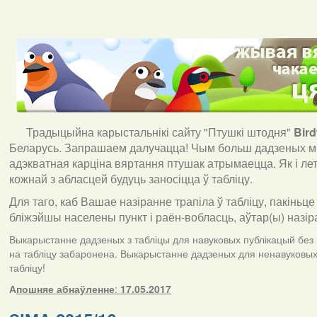
Традыцыйна карыстальнікі сайту "Птушкі штодня"
Bir
Беларусь. Запрашаем далучацца! Чым больш дадзеных мы
адэкватная карціна вяртання птушак атрымаецца. Як і ле
кожнай з абласцей будуць заносіцца ў табліцу.
Для таго, каб Вашае назіранне трапіла ў табліцу, пакіньце
бліжэйшы населены пункт і раён-вобласць, аўтар(ы) назір
Выкарыстанне дадзеных з табліцы для навуковых публікацый без п
на табліцу забаронена. Выкарыстанне дадзеных для ненавуковых 
табліцу!
А
пошняе абнаўленне
:
17.05.2017