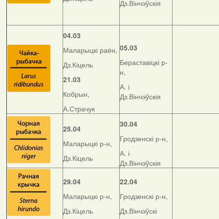
Дз.Вінчэўскія
04.03
05.03
Маларыцкі раён,
Бераставіцкі р-
Дз.Кіцель
н,
21.03
А. і
Кобрын,
Дз.Вінчэўскія
А.Страчук
30.04
25.04
Гродзенскі р-н,
Маларыцкі р-н,
А. і
Дз.Кіцель
Дз.Вінчэўскія
29.04
22.04
Маларыцкі р-н,
Гродзенскі р-н,
Дз.Кіцель
Дз.Вінчэўскі