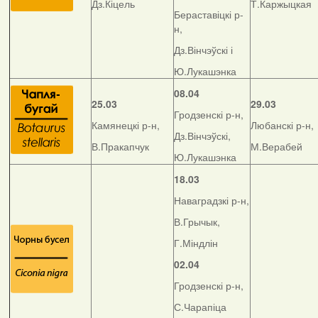
Дз.Кіцель
Т.Каржыцкая
Бераставіцкі р-
н,
Дз.Вінчэўскі і
Ю.Лукашэнка
08.04
25.03
29.03
Гродзенскі р-н,
Камянецкі р-н,
Любанскі р-н,
Дз.Вінчэўскі,
В.Пракапчук
М.Верабей
Ю.Лукашэнка
18.03
Наваградзкі р-н,
В.Грычык,
Г.Міндлін
02.04
Гродзенскі р-н,
С.Чарапіца