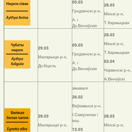
05.03
28.03
Гродзенскі р-н,
Мінскі р-н,
А. і
Т.Каржыцкая
Дз.Вінчэўскія
28.03
Мінскі р-н,
05.03
29.03
Т.Каржыцкая
Гродзенскі р-н,
Маларыцкі р-н,
02.04
А. і
Дз.Кіцель
Дз.Вінчэўскія
Чэрвенскі р-н,
А.Вінчэўскі
зімавалі
26.02
Ваўкавыскі р-н,
І.Самусенка і
29.03
28.03
інш.
Маларыцкі р-н,
Мінскі р-н,
12.03