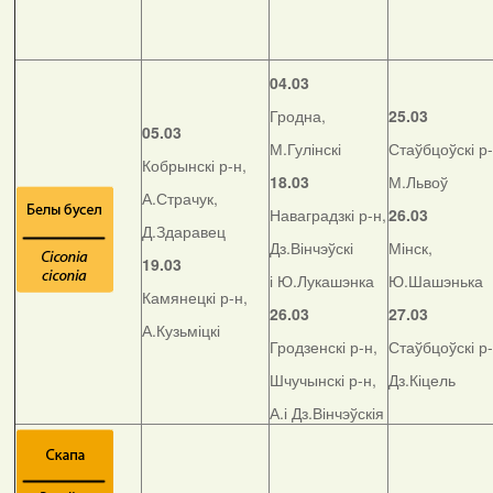
04.03
Гродна,
25.03
05.03
М.Гулінскі
Стаўбцоўскі р-
Кобрынскі р-н,
18.03
М.Львоў
А.Страчук,
Наваградзкі р-н,
26.03
Д.Здаравец
Дз.Вінчэўскі
Мінск,
19.03
і Ю.Лукашэнка
Ю.Шашэнька
Камянецкі р-н,
26.03
27.03
А.Кузьміцкі
Гродзенскі р-н,
Стаўбцоўскі р-
Шчучынскі р-н,
Дз.Кіцель
А.і Дз.Вінчэўскія