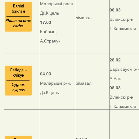
Маларыцкі раён,
08.03
Дз.Кіцель
зімавалі
Вілейскі р-н,
17.03
Т.Каржыцкая
Кобрын,
А.Страчук
28.02
Барысаўскі р-
04.03
А.Рак
Маларыцкі р-н,
зімавалі
08.03
Дз.Кіцель
Вілейскі р-н,
Т.Каржыцкая