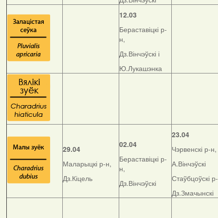
12.03
Бераставіцкі р-
н,
Дз.Вінчэўскі і
Ю.Лукашэнка
23.04
02.04
29.04
Чэрвенскі р-н,
Бераставіцкі р-
Маларыцкі р-н,
А.Вінчэўскі
н,
Дз.Кіцель
Стаўбцоўскі р-
Дз.Вінчэўскі
Дз.Змачынскі