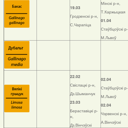
Мінскі р-н,
19.03
Т.Каржыцкая
Гродзенскі р-н,
01.04
С.Чарапіца
Стаўбцоўскі р-
М.Львоў
22.02
02.04
Свіслацкі р-н,
Стаўбцоўскі р-
Дз.Шыманчук
М.Львоў
23.03
02.04
Бераставіцкі р-
Чэрвенскі р-н,
н,
А.Вінчэўскі
Дз.Вінчэўскі