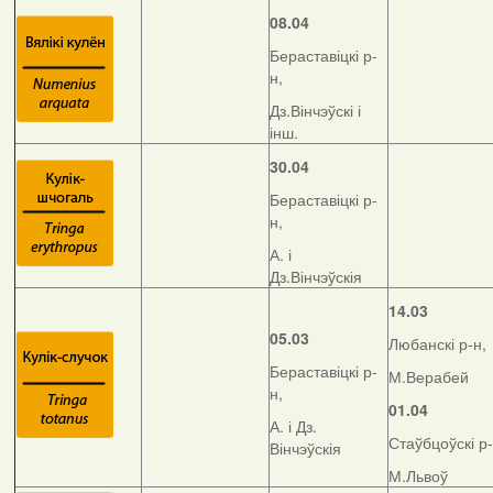
08.04
Бераставіцкі р-
н,
Дз.Вінчэўскі і
інш.
30.04
Бераставіцкі р-
н,
А. і
Дз.Вінчэўскія
14.03
05.03
Любанскі р-н,
Бераставіцкі р-
М.Верабей
н,
01.04
А. і Дз.
Стаўбцоўскі р-
Вінчэўскія
М.Львоў