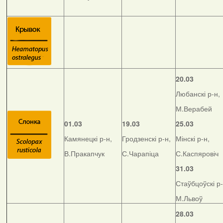
20.03
Любанскі р-н,
М.Верабей
01.03
19.03
25.03
Камянецкі р-н,
Гродзенскі р-н,
Мінскі р-н,
В.Пракапчук
С.Чарапіца
С.Каспяровіч
31.03
Стаўбцоўскі р-
М.Львоў
28.03