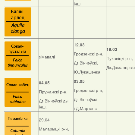
інш.
12.03
19.03
Гродзенскі р-н,
зімавалі
Пухавіцкі р-н,
Дз.Вінчэўскі,
Дз.Даманцэвіч
Ю.Лукашэнка
03.05
04.05
Гродзенскі р-н,
Пружанскі р-н,
Дз.Вінчэўскі
Дз.Вінчэўскі ды
інш.
і Д.Мартэнс
29.04
Маларыцкі р-н,