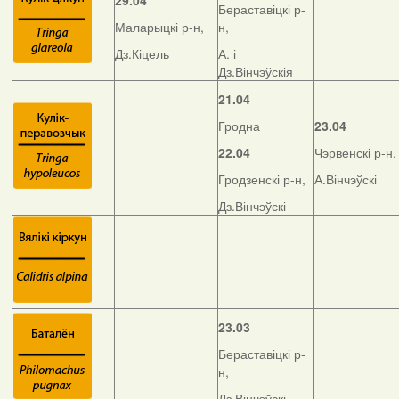
29.04
Бераставіцкі р-
Маларыцкі р-н,
н,
Дз.Кіцель
А. і
Дз.Вінчэўскія
21.04
Гродна
23.04
22.04
Чэрвенскі р-н,
Гродзенскі р-н,
А.Вінчэўскі
Дз.Вінчэўскі
23.03
Бераставіцкі р-
н,
Дз.Вінчэўскі