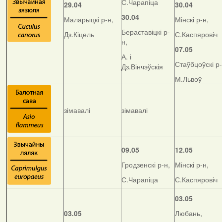
С.Чарапіца
29.04
30.04
30.04
Маларыцкі р-н,
Мінскі р-н,
Бераставіцкі р-
Дз.Кіцель
С.Каспяровіч
н,
07.05
А. і
Стаўбцоўскі р-
Дз.Вінчэўскія
М.Львоў
зімавалі
зімавалі
09.05
12.05
Гродзенскі р-н,
Мінскі р-н,
С.Чарапіца
С.Каспяровіч
03.05
03.05
Любань,