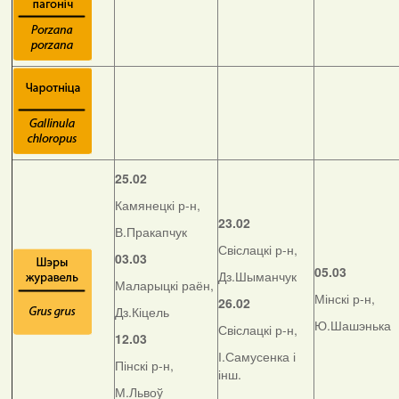
25.02
Камянецкі р-н,
23.02
В.Пракапчук
Свіслацкі р-н,
03.03
05.03
Дз.Шыманчук
Маларыцкі раён,
Мінскі р-н,
26.02
Дз.Кіцель
Ю.Шашэнька
Свіслацкі р-н,
12.03
І.Самусенка і
Пінскі р-н,
інш.
М.Львоў