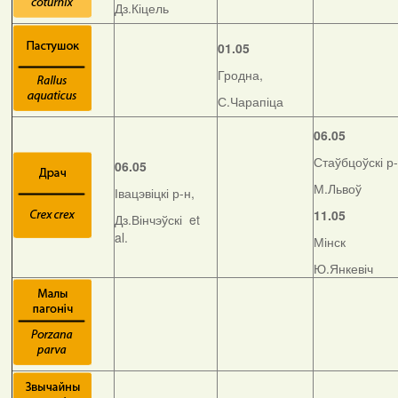
Дз.Кіцель
01.05
Гродна,
С.Чарапіца
06.05
Стаўбцоўскі р-
06.05
М.Львоў
Івацэвіцкі р-н,
11.05
Дз.Вінчэўскі et
al.
Мінск
Ю.Янкевіч