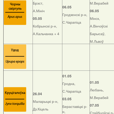
Брэст,
М.Верабей
06.05
А.Мініч
06.05
Гродзенскі р-н,
05.05
Мінск,
С.Чарапіца
Кобрынскі р-н,
А.Вінчэўскі
А.Кальчанка + 4
Барысаў,
М.Львоў
01.05
01.05
Гродна,
Любань,
С.Чарапіца
26.04
М.Верабей
03.05
Маларыцкі р-н,
07.05
Бераставіцкі р-
Дз.Кіцель
н,
Стаўбцоўскі р-