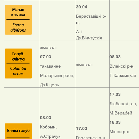
30.04
Бераставіцкі р-
н,
А. і
Дз.Вінчэўскія
зімавалі
07.03
08.03
зімавалі
такаванне
Вілейскі р-н,
Маларыцкі раён,
Т.Каржыцкая
Дз.Кіцель
17.03
Любанскі р-н,
М.Верабей
08.03
18.03
Кобрын,
17.03
Мінскі р-н,
А.Страчук
Гродзенскі р-н,