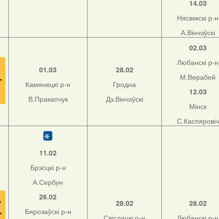
14.03
Нясвіжскі р-н
А.Вінчэўскі
02.03
Любанскі р-н
01.03
28.02
М.Верабей
Камянецкі р-н
Гродна
12.03
В.Пракапчук
Дз.Вінчэўскі
Мінск
С.Каспяровіч
11.02
Брэсцкі р-н
А.Сербун
26.02
28.02
28.02
Бярозаўскі р-н
Свіслацкі р-н
Любанскі р-н