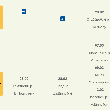
28.02
Стаўбцоўскі р
М.Львоў
07.03
Любанскі р-н
М.Верабей
09.03
Мінск
28.02
28.02
С.Каспяровіч
Камянецкі р-н
Гродна
13.03
В.Пракапчук
Дз.Вінчэўскі
Чэрвенскі р-
А.Вінчэўскі