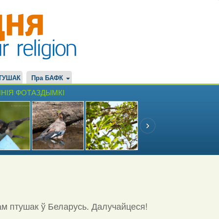
ТУШАК
Пра БАФК
НІЯ ФОТАЗДЫМКІ
ам птушак ў Беларусь. Далучайцеся!