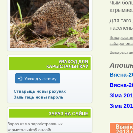
Чым боль
атрымаец
Для таго,
населены 
Выкарыстанн
забаронена
Выкарыстанн
УВАХОД ДЛЯ
Апошн
КАРЫСТАЛЬНІКАЎ
Вясна-2
Уваход у сістэму
Вясна-2
Стварыць новы рахунак
Зіма 20
Запытаць новы пароль
Зіма 20
ЗАРАЗ НА САЙЦЕ
Зараз няма зарэгістраваных
карыстальнікаў онлайн.