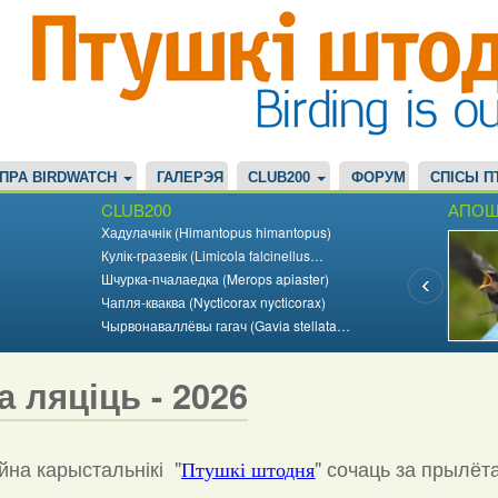
ПРА BIRDWATCH
ГАЛЕРЭЯ
CLUB200
ФОРУМ
СПІСЫ П
CLUB200
АПОШ
Хадулачнік (Himantopus himantopus)
Кулік-гразевік (Limicola falcinellus…
Шчурка-пчалаедка (Merops apiaster)
Чапля-кваква (Nycticorax nycticorax)
Чырвонаваллёвы гагач (Gavia stellata…
а ляціць - 2026
на карыстальнікі "
"
сочаць за прылёт
Птушкі штодня