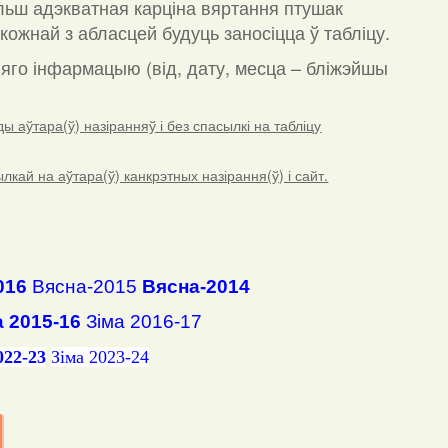
льш адэкватная карціна вяртання птушак
кожнай з абласцей будуць заносіцца ў табліцу.
а яго інфармацыю (від, дату, месца – бліжэйшы
 аўтара(ў) назіранняў і без спасылкі на табліцу
ай на аўтара(ў) канкрэтных назірання(ў) і сайт.
016
Вясна-2015
Вясна-2014
а 2015-16
Зіма 2016-17
022-23
Зіма 2023-24