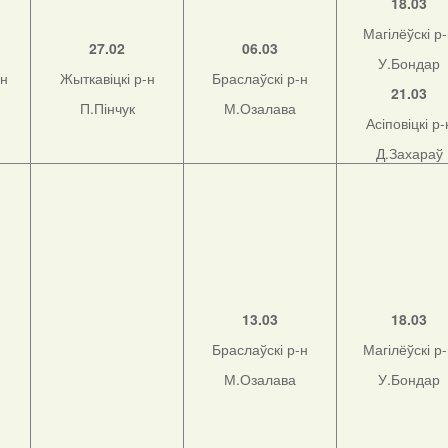
18.03
Магілёўскі р
27.02
06.03
У.Бондар
-н
Жыткавіцкі р-н
Браслаўскі р-н
21.03
П.Пінчук
М.Озалава
Асіповіцкі р-
Д.Захараў
13.03
18.03
Браслаўскі р-н
Магілёўскі р
М.Озалава
У.Бондар
н