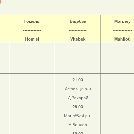
Гомель
Віцебск
Магілёў
------------
------------
-------------
Homiel
Vitebsk
Mahiloŭ
21.03
Асіповіцкі р-н
Д.Захараў
28.03
Магілёўскі р-н
н
У.Бондар
30.03