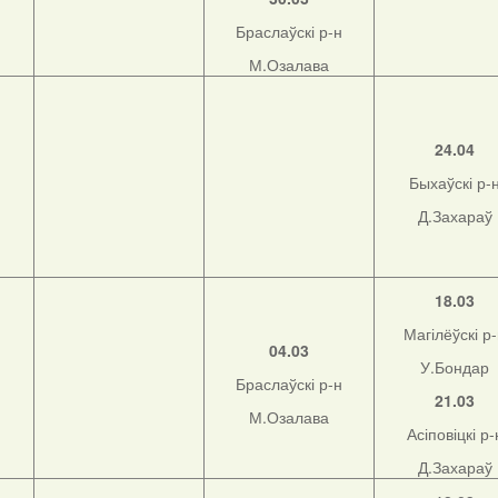
Браслаўскі р-н
М.Озалава
н
24.04
Быхаўскі р-
Д.Захараў
н
18.03
Магілёўскі р
04.03
У.Бондар
Браслаўскі р-н
21.03
М.Озалава
Асіповіцкі р-
Д.Захараў