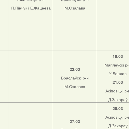
П.Пінчук і Е.Фацеева
М.Озалава
18.03
Магілёўскі р
22.03
У.Бондар
Браслаўскі р-н
21.03
М.Озалава
Асіповіцкі р-
Д.Захараў
28.03
Асіповіцкі р-
27.03
Д.Захараў