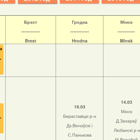
Б
рэст
Гродна
Мінск
------------
------------
-----------
Brest
Hrodna
Minsk
14.03
19.03
Мінск
Бераставіцкі р-н
Д.Захараў
Дз.Вінчэўскі і
Любанскі р-
С.Панькова
М.Верабей