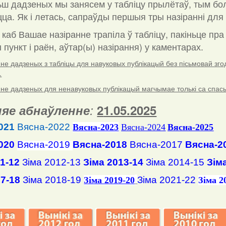
ш дадзеных мы занясем у табліцу прылётаў, тым бо
ца. Як і летась, сапраўды першыя тры назіранні для 
 каб Вашае назіранне трапіла ў табліцу, пакіньце пр
пункт і раён, аўтар(ы) назірання) у каментарах
.
е дадзеных з табліцы для навуковых публікацый без пісьмовай згоды
.
е дадзеных для ненавуковых публікацый магчымае толькі са спасылк
яе абнаўленне
:
2
1
.
05
.2025
021
Вясна-2022
Вясна
-2023
Вясна-2024
Вясна-2025
020
Вясна-2019
Вясна-2018
Вясна-2017
Вясна-2
11-12
Зіма 2012-13
Зіма 2013-14
Зіма 2014-15
Зім
17-18
Зіма 2018-19
Зіма 2021-22
Зіма 2019-20
Зіма 2