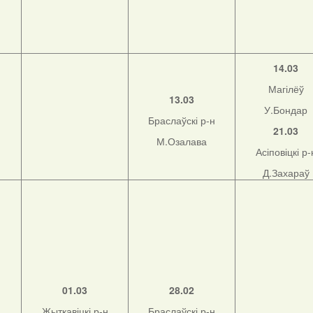
14.03
Магілёў
13.03
У.Бондар
Браслаўскі р-н
21.03
М.Озалава
Асіповіцкі р-
Д.Захараў
01.03
28.02
Жыткавіцкі р-н
Браслаўскі р-н