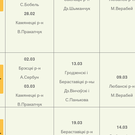
С.Бобель
Дз.Шыманчук
М.Верабей
28.02
Камянецкі р-н
В.Пракапчук
02.03
13.03
Брэсцкі р-н
Гродзенскі і
А.Сербун
09.03
Бераставіцкі р-ны
03.03
Любанскі р-н
Дз.Вінчэўскі і
Камянецкі р-н
М.Верабей
С.Панькова
В.Пракапчук
19.03
14.03
Бераставіцкі р-н