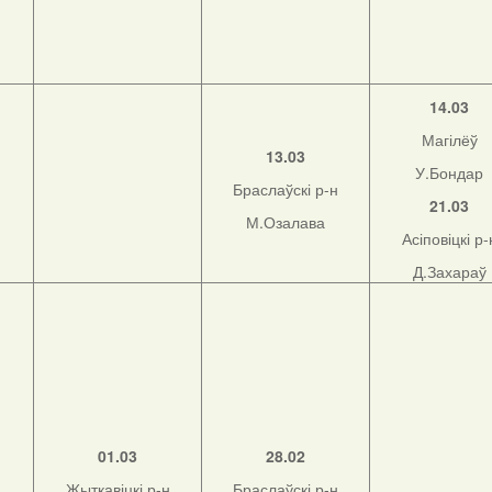
14.03
Магілёў
13.03
У.Бондар
Браслаўскі р-н
21.03
М.Озалава
Асіповіцкі р-
Д.Захараў
01.03
28.02
Жыткавіцкі р-н
Браслаўскі р-н