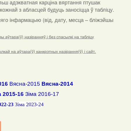
льш адэкватная карціна вяртання птушак
кожнай з абласцей будуць заносіцца ў табліцу.
а яго інфармацыю (від, дату, месца – бліжэйшы
 аўтара(ў) назіранняў і без спасылкі на табліцу
ай на аўтара(ў) канкрэтных назірання(ў) і сайт.
016
Вясна-2015
Вясна-2014
а 2015-16
Зіма 2016-17
022-23
Зіма 2023-24