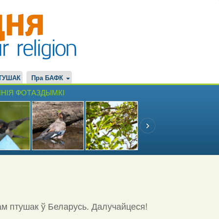
ТУШАК
Пра БАФК
НІЯ ФОТАЗДЫМКІ
ам птушак ў Беларусь. Далучайцеся!