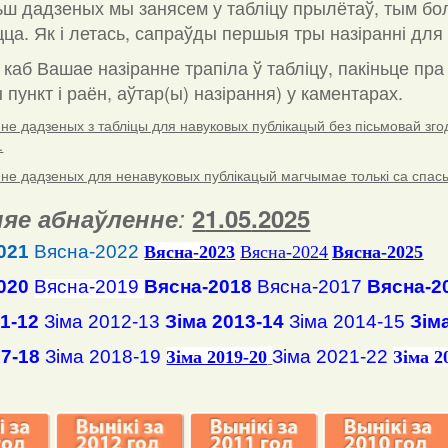
ш дадзеных мы занясем у табліцу прылётаў, тым бо
ца. Як і летась, сапраўды першыя тры назіранні для 
 каб Вашае назіранне трапіла ў табліцу, пакіньце пр
пункт і раён, аўтар(ы) назірання) у каментарах
.
е дадзеных з табліцы для навуковых публікацый без пісьмовай згоды
.
е дадзеных для ненавуковых публікацый магчымае толькі са спасылк
яе абнаўленне
:
2
1
.
05
.2025
021
Вясна-2022
Вясна
-2023
Вясна-2024
Вясна-2025
020
Вясна-2019
Вясна-2018
Вясна-2017
Вясна-2
11-12
Зіма 2012-13
Зіма 2013-14
Зіма 2014-15
Зім
17-18
Зіма 2018-19
Зіма 2021-22
Зіма 2019-20
Зіма 2