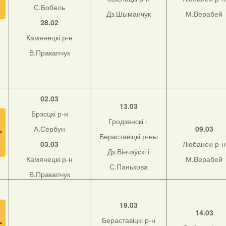
С.Бобель
Дз.Шыманчук
М.Верабей
28.02
Камянецкі р-н
В.Пракапчук
02.03
13.03
Брэсцкі р-н
Гродзенскі і
А.Сербун
09.03
Бераставіцкі р-ны
03.03
Любанскі р-н
Дз.Вінчэўскі і
Камянецкі р-н
М.Верабей
С.Панькова
В.Пракапчук
19.03
14.03
Бераставіцкі р-н