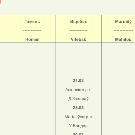
Гомель
Віцебск
Магілёў
------------
------------
-------------
Homiel
Vitebsk
Mahiloŭ
21.03
Асіповіцкі р-н
Д.Захараў
28.03
Магілёўскі р-н
н
У.Бондар
30.03