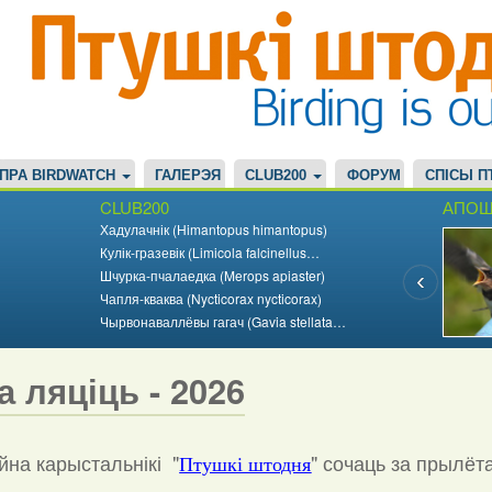
ПРА BIRDWATCH
ГАЛЕРЭЯ
CLUB200
ФОРУМ
СПІСЫ П
CLUB200
АПОШ
Хадулачнік (Himantopus himantopus)
Кулік-гразевік (Limicola falcinellus…
Шчурка-пчалаедка (Merops apiaster)
Чапля-кваква (Nycticorax nycticorax)
Чырвонаваллёвы гагач (Gavia stellata…
а ляціць - 2026
на карыстальнікі "
"
сочаць за прылёт
Птушкі штодня