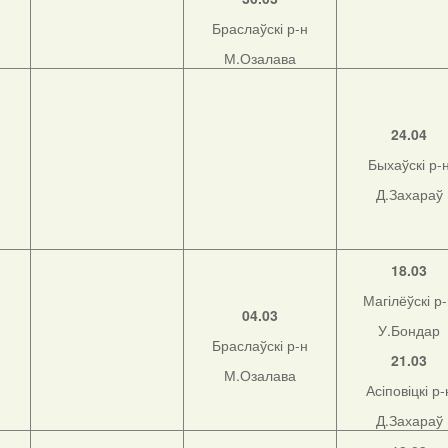
Браслаўскі р-н
М.Озалава
н
24.04
Быхаўскі р-
Д.Захараў
н
18.03
Магілёўскі р
04.03
У.Бондар
Браслаўскі р-н
21.03
М.Озалава
Асіповіцкі р-
Д.Захараў