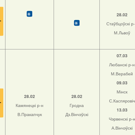
28.02
Стаўбцоўскі р
М.Львоў
07.03
Любанскі р-н
М.Верабей
09.03
Мінск
28.02
28.02
С.Каспяровіч
Камянецкі р-н
Гродна
13.03
В.Пракапчук
Дз.Вінчэўскі
Чэрвенскі р-
А.Вінчэўскі