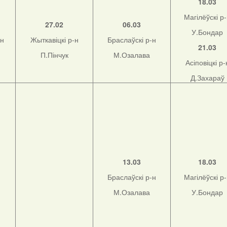
18.03
Магілёўскі р
27.02
06.03
У.Бондар
-н
Жыткавіцкі р-н
Браслаўскі р-н
21.03
П.Пінчук
М.Озалава
Асіповіцкі р-
Д.Захараў
13.03
18.03
Браслаўскі р-н
Магілёўскі р
М.Озалава
У.Бондар
н