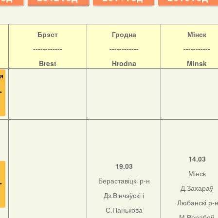
Б
рэст
Гродна
Мінск
------------
------------
-----------
Brest
Hrodna
Minsk
14.03
19.03
Мінск
Бераставіцкі р-н
Д.Захараў
Дз.Вінчэўскі і
Любанскі р-
С.Панькова
М.Верабей