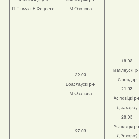
П.Пінчук і Е.Фацеева
М.Озалава
18.03
Магілёўскі р
22.03
У.Бондар
Браслаўскі р-н
21.03
М.Озалава
Асіповіцкі р-
Д.Захараў
28.03
Асіповіцкі р-
27.03
Д.Захараў