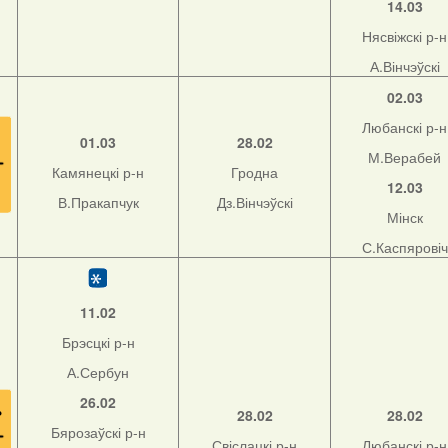
14.03
Нясвіжскі р-н
А.Вінчэўскі
02.03
Любанскі р-н
01.03
28.02
М.Верабей
Камянецкі р-н
Гродна
12.03
В.Пракапчук
Дз.Вінчэўскі
Мінск
С.Каспяровіч
11.02
Брэсцкі р-н
А.Сербун
26.02
28.02
28.02
Бярозаўскі р-н
Свіслацкі р-н
Любанскі р-н