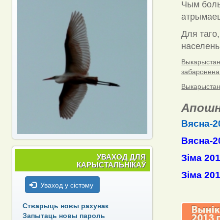
Чым боль
атрымаец
Для таго,
населены 
Выкарыстанн
забаронена
Выкарыстанн
Апошн
Вясна-2
Вясна-2
УВАХОД ДЛЯ
Зіма 20
КАРЫСТАЛЬНІКАЎ
Зіма 20
Уваход у сістэму
Стварыць новы рахунак
Запытаць новы пароль