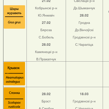
21.02
Свіслацкі р-н
Кобрынскі р-н
Дз.Шыманчук
Ю.Янкевіч
28.02
27.02
Гродна
Бяроза
Дз.Вінчэўскі
С.Бобель
Гродзенскі р-н
28.02
С.Чарапіца
Камянецкі р-н
В.Пракапчук
28.02
18.03
Брэст
Гродзенскі р-н
А.Сербун
С.Чарапіца