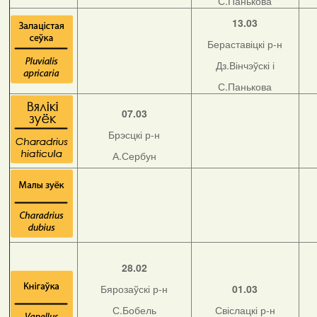
С.Панькова
13.03
Бераставіцкі р-н
Дз.Вінчэўскі і
С.Панькова
07.03
Брэсцкі р-н
А.Сербун
28.02
Бярозаўскі р-н
01.03
С.Бобель
Свіслацкі р-н