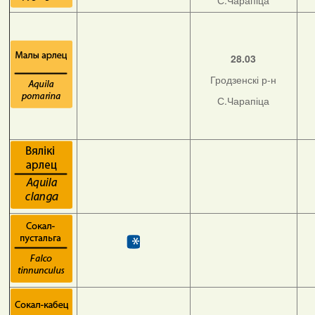
С.Чарапіца
28.03
Гродзенскі р-н
С.Чарапіца