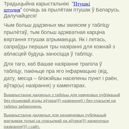
Традыцыйна карыстальнікі "
Птушкі
"
сочаць за прылётам птушак ў Беларусь.
штодня
Далучайцеся!
Чым больш дадзеных мы занясем у табліцу
прылётаў, тым больш адэкватная карціна
вяртання птушак атрымаецца. Як і летась,
сапраўды першыя тры назіранні для кожнай з
абласцей будуць заносіцца ў табліцу.
Для таго, каб Вашае назіранне трапіла ў
табліцу, пакіньце пра яго інфармацыю (від,
дату, месца – бліжэйшы населены пункт і раён,
аўтар(ы) назірання) у каментарах
.
Выкарыстанне дадзеных з табліцы для навуковых публікацый
без пісьмовай згоды аўтара(ў) назіранняў і без спасылкі на
табліцу забаронена.
Выкарыстанне дадзеных для ненавуковых публікацый
магчымае толькі са спасылкай на аўтара(ў) канкрэтных
назірання(ў) і сайт.