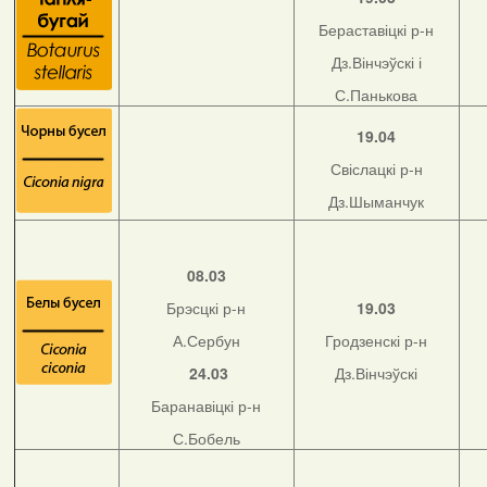
Бераставіцкі р-н
Дз.Вінчэўскі і
С.Панькова
19.04
Свіслацкі р-н
Дз.Шыманчук
08.03
Брэсцкі р-н
19.03
А.Сербун
Гродзенскі р-н
24.03
Дз.Вінчэўскі
Баранавіцкі р-н
С.Бобель