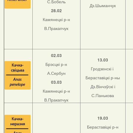
С.Бобель
Дз.Шыманчук
28.02
Камянецкі р-н
В.Пракапчук
02.03
13.03
Брэсцкі р-н
Гродзенскі і
А.Сербун
Бераставіцкі р-ны
03.03
Дз.Вінчэўскі і
Камянецкі р-н
С.Панькова
В.Пракапчук
19.03
Бераставіцкі р-н