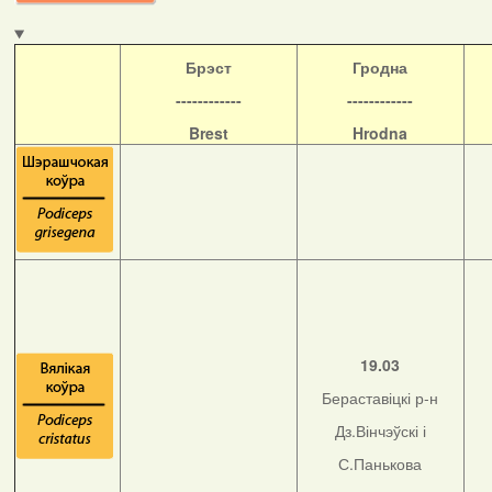
Б
рэст
Гродна
------------
------------
Brest
Hrodna
19.03
Бераставіцкі р-н
Дз.Вінчэўскі і
С.Панькова