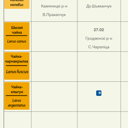
Камянецкі р-н
Дз.Шыманчук
В.Пракапчук
27.02
Гродзенскі р-н
С.Чарапіца