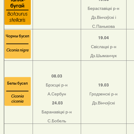
Бераставіцкі р-н
Дз.Вінчэўскі і
С.Панькова
19.04
Свіслацкі р-н
Дз.Шыманчук
08.03
Брэсцкі р-н
19.03
А.Сербун
Гродзенскі р-н
24.03
Дз.Вінчэўскі
Баранавіцкі р-н
С.Бобель