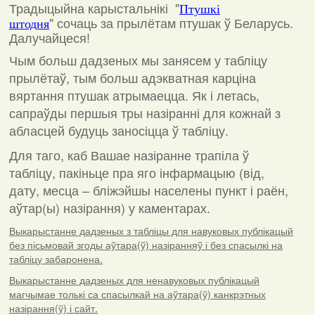
Традыцыйна карыстальнікі "
Птушкі
"
сочаць за прылётам птушак ў Беларусь.
штодня
Далучайцеся!
Чым больш дадзеных мы занясем у табліцу
прылётаў, тым больш адэкватная карціна
вяртання птушак атрымаецца. Як і летась,
сапраўды першыя тры назіранні для кожнай з
абласцей будуць заносіцца ў табліцу.
Для таго, каб Вашае назіранне трапіла ў
табліцу, пакіньце пра яго інфармацыю (від,
дату, месца – бліжэйшы населены пункт і раён,
аўтар(ы) назірання) у каментарах
.
Выкарыстанне дадзеных з табліцы для навуковых публікацый
без пісьмовай згоды аўтара(ў) назіранняў і без спасылкі на
табліцу забаронена.
Выкарыстанне дадзеных для ненавуковых публікацый
магчымае толькі са спасылкай на аўтара(ў) канкрэтных
назірання(ў) і сайт.