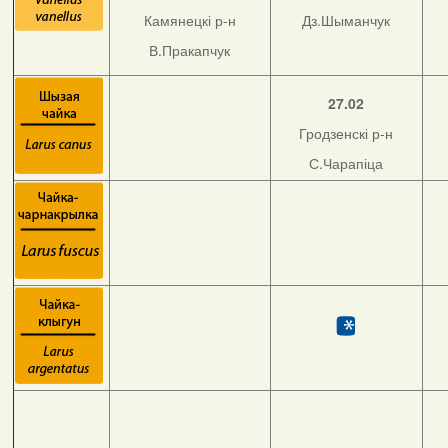
Камянецкі р-н
Дз.Шыманчук
В.Пракапчук
27.02
Гродзенскі р-н
С.Чарапіца