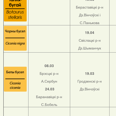
Бераставіцкі р-н
Дз.Вінчэўскі і
С.Панькова
19.04
Свіслацкі р-н
Дз.Шыманчук
08.03
Брэсцкі р-н
19.03
А.Сербун
Гродзенскі р-н
24.03
Дз.Вінчэўскі
Баранавіцкі р-н
С.Бобель