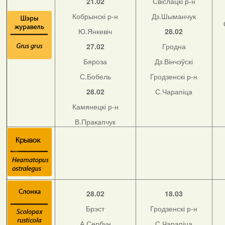
21.02
Свіслацкі р-н
Кобрынскі р-н
Дз.Шыманчук
Ю.Янкевіч
28.02
27.02
Гродна
Бяроза
Дз.Вінчэўскі
С.Бобель
Гродзенскі р-н
28.02
С.Чарапіца
Камянецкі р-н
В.Пракапчук
28.02
18.03
Брэст
Гродзенскі р-н
А.Сербун
С.Чарапіца