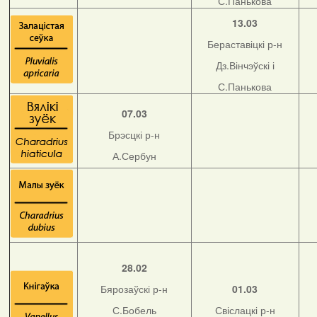
С.Панькова
13.03
Бераставіцкі р-н
Дз.Вінчэўскі і
С.Панькова
07.03
Брэсцкі р-н
А.Сербун
28.02
Бярозаўскі р-н
01.03
С.Бобель
Свіслацкі р-н