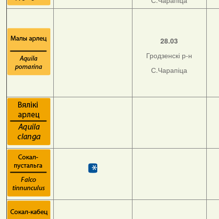
С.Чарапіца
28.03
Гродзенскі р-н
С.Чарапіца