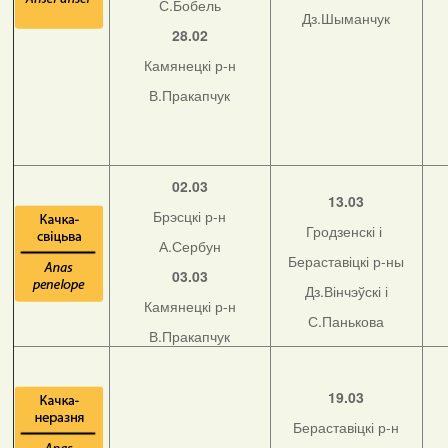
С.Бобель
Дз.Шыманчук
28.02
Камянецкі р-н
В.Пракапчук
02.03
13.03
Брэсцкі р-н
Гродзенскі і
А.Сербун
Бераставіцкі р-ны
03.03
Дз.Вінчэўскі і
Камянецкі р-н
С.Панькова
В.Пракапчук
19.03
Бераставіцкі р-н