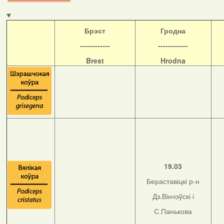
Б
рэст
Гродна
------------
------------
Brest
Hrodna
19.03
Бераставіцкі р-н
Дз.Вінчэўскі і
С.Панькова