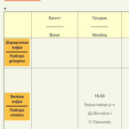
Б
рэст
Гродна
------------
------------
Brest
Hrodna
19.03
Бераставіцкі р-н
Дз.Вінчэўскі і
С.Панькова