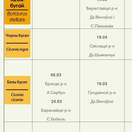
Бераставіцкі р-н
Дз.Вінчэўскі і
С.Панькова
19.04
Свіслацкі р-н
Дз.Шыманчук
08.03
Брэсцкі р-н
19.03
А.Сербун
Гродзенскі р-н
24.03
Дз.Вінчэўскі
Баранавіцкі р-н
С.Бобель