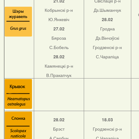
21.02
Свіслацкі р-н
Кобрынскі р-н
Дз.Шыманчук
Ю.Янкевіч
28.02
27.02
Гродна
Бяроза
Дз.Вінчэўскі
С.Бобель
Гродзенскі р-н
28.02
С.Чарапіца
Камянецкі р-н
В.Пракапчук
28.02
18.03
Брэст
Гродзенскі р-н
А.Сербун
С.Чарапіца