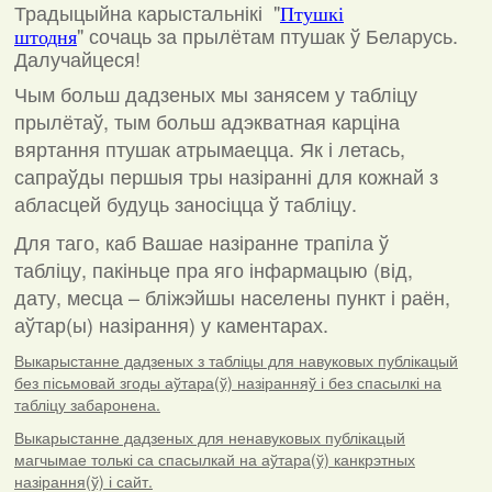
Традыцыйна карыстальнікі "
Птушкі
"
сочаць за прылётам птушак ў Беларусь.
штодня
Далучайцеся!
Чым больш дадзеных мы занясем у табліцу
прылётаў, тым больш адэкватная карціна
вяртання птушак атрымаецца. Як і летась,
сапраўды першыя тры назіранні для кожнай з
абласцей будуць заносіцца ў табліцу.
Для таго, каб Вашае назіранне трапіла ў
табліцу, пакіньце пра яго інфармацыю (від,
дату, месца – бліжэйшы населены пункт і раён,
аўтар(ы) назірання) у каментарах
.
Выкарыстанне дадзеных з табліцы для навуковых публікацый
без пісьмовай згоды аўтара(ў) назіранняў і без спасылкі на
табліцу забаронена.
Выкарыстанне дадзеных для ненавуковых публікацый
магчымае толькі са спасылкай на аўтара(ў) канкрэтных
назірання(ў) і сайт.