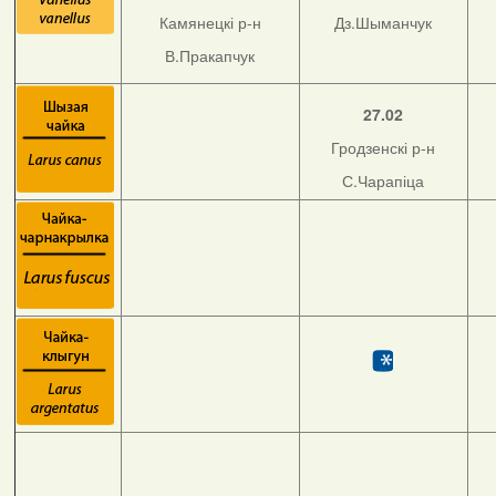
Камянецкі р-н
Дз.Шыманчук
В.Пракапчук
27.02
Гродзенскі р-н
С.Чарапіца