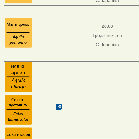
С.Чарапіца
28.03
Гродзенскі р-н
С.Чарапіца