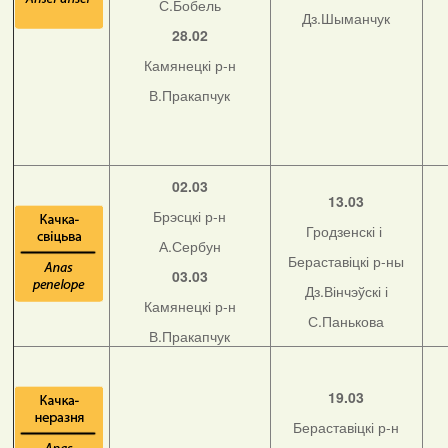
С.Бобель
Дз.Шыманчук
28.02
Камянецкі р-н
В.Пракапчук
02.03
13.03
Брэсцкі р-н
Гродзенскі і
А.Сербун
Бераставіцкі р-ны
03.03
Дз.Вінчэўскі і
Камянецкі р-н
С.Панькова
В.Пракапчук
19.03
Бераставіцкі р-н