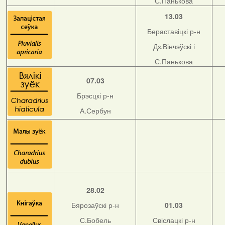
С.Панькова
13.03
Бераставіцкі р-н
Дз.Вінчэўскі і
С.Панькова
07.03
Брэсцкі р-н
А.Сербун
28.02
Бярозаўскі р-н
01.03
С.Бобель
Свіслацкі р-н