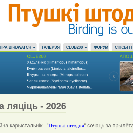
ПРА BIRDWATCH
ГАЛЕРЭЯ
CLUB200
ФОРУМ
СПІСЫ П
CLUB200
АПОШ
Хадулачнік (Himantopus himantopus)
Кулік-гразевік (Limicola falcinellus…
Шчурка-пчалаедка (Merops apiaster)
Чапля-кваква (Nycticorax nycticorax)
Чырвонаваллёвы гагач (Gavia stellata…
а ляціць - 2026
на карыстальнікі "
"
сочаць за прылёт
Птушкі штодня