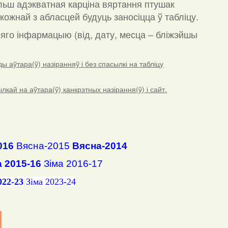
льш адэкватная карціна вяртання птушак
кожнай з абласцей будуць заносіцца ў табліцу.
а яго інфармацыю (від, дату, месца – бліжэйшы
 аўтара(ў) назіранняў і без спасылкі на табліцу
ай на аўтара(ў) канкрэтных назірання(ў) і сайт.
016
Вясна-2015
Вясна-2014
а 2015-16
Зіма 2016-17
022-23
Зіма 2023-24