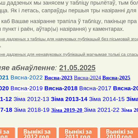
ш дадзеных мы занясем у табліцу прылётаў, тым бо
ца. Як і летась, сапраўды першыя тры назіранні для 
 каб Вашае назіранне трапіла ў табліцу, пакіньце пр
пункт і раён, аўтар(ы) назірання) у каментарах
.
е дадзеных з табліцы для навуковых публікацый без пісьмовай згоды
.
е дадзеных для ненавуковых публікацый магчымае толькі са спасылк
яе абнаўленне
:
2
1
.
05
.2025
021
Вясна-2022
Вясна
-2023
Вясна-2024
Вясна-2025
020
Вясна-2019
Вясна-2018
Вясна-2017
Вясна-2
11-12
Зіма 2012-13
Зіма 2013-14
Зіма 2014-15
Зім
17-18
Зіма 2018-19
Зіма 2021-22
Зіма 2019-20
Зіма 2