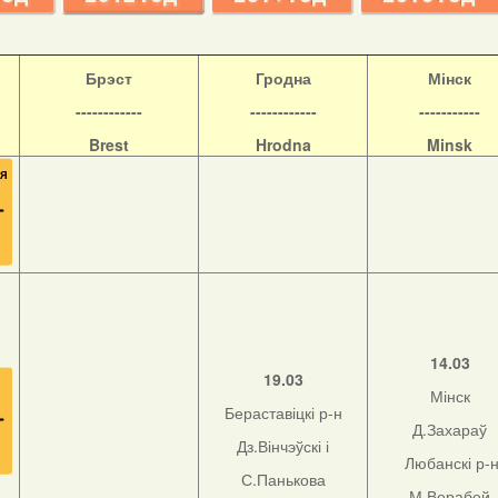
Б
рэст
Гродна
Мінск
------------
------------
-----------
Brest
Hrodna
Minsk
14.03
19.03
Мінск
Бераставіцкі р-н
Д.Захараў
Дз.Вінчэўскі і
Любанскі р-
С.Панькова
М.Верабей