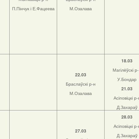
П.Пінчук і Е.Фацеева
М.Озалава
18.03
Магілёўскі р
22.03
У.Бондар
Браслаўскі р-н
21.03
М.Озалава
Асіповіцкі р-
Д.Захараў
28.03
Асіповіцкі р-
27.03
Д.Захараў