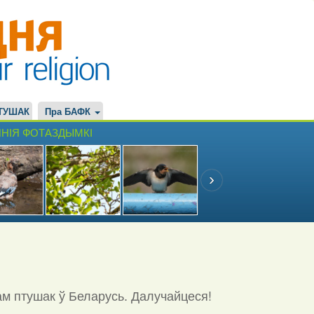
ТУШАК
Пра БАФК
НІЯ ФОТАЗДЫМКІ
ам птушак ў Беларусь. Далучайцеся!