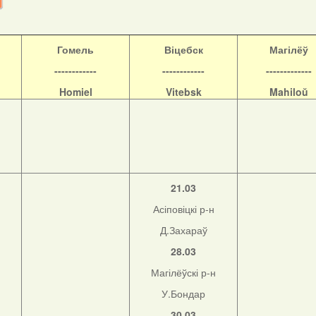
Гомель
Віцебск
Магілёў
------------
------------
-------------
Homiel
Vitebsk
Mahiloŭ
21.03
Асіповіцкі р-н
Д.Захараў
28.03
Магілёўскі р-н
н
У.Бондар
30.03