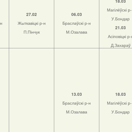
18.03
Магілёўскі р
27.02
06.03
У.Бондар
-н
Жыткавіцкі р-н
Браслаўскі р-н
21.03
П.Пінчук
М.Озалава
Асіповіцкі р-
Д.Захараў
13.03
18.03
Браслаўскі р-н
Магілёўскі р
М.Озалава
У.Бондар
н