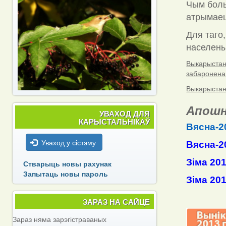
Чым боль
атрымаец
Для таго,
населены 
Выкарыстанн
забаронена
Выкарыстанн
Апошн
УВАХОД ДЛЯ
КАРЫСТАЛЬНІКАЎ
Вясна-2
Уваход у сістэму
Вясна-2
Зіма 20
Стварыць новы рахунак
Запытаць новы пароль
Зіма 20
ЗАРАЗ НА САЙЦЕ
Зараз няма зарэгістраваных