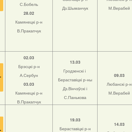
С.Бобель
Дз.Шыманчук
М.Верабей
28.02
Камянецкі р-н
В.Пракапчук
02.03
13.03
Брэсцкі р-н
Гродзенскі і
А.Сербун
09.03
Бераставіцкі р-ны
03.03
Любанскі р-н
Дз.Вінчэўскі і
Камянецкі р-н
М.Верабей
С.Панькова
В.Пракапчук
19.03
14.03
Бераставіцкі р-н