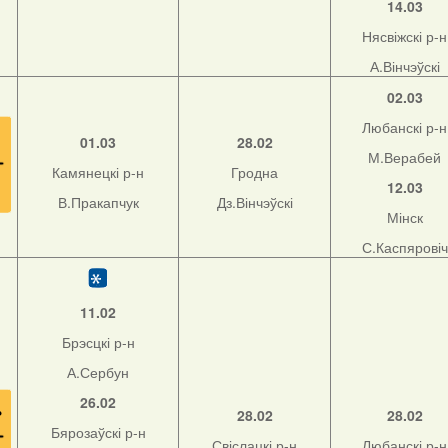
14.03
Нясвіжскі р-н
А.Вінчэўскі
02.03
Любанскі р-н
01.03
28.02
М.Верабей
Камянецкі р-н
Гродна
12.03
В.Пракапчук
Дз.Вінчэўскі
Мінск
С.Каспяровіч
11.02
Брэсцкі р-н
А.Сербун
26.02
28.02
28.02
Бярозаўскі р-н
Свіслацкі р-н
Любанскі р-н