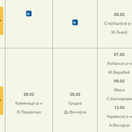
28.02
Стаўбцоўскі р
М.Львоў
07.03
Любанскі р-н
М.Верабей
09.03
Мінск
28.02
28.02
С.Каспяровіч
Камянецкі р-н
Гродна
13.03
В.Пракапчук
Дз.Вінчэўскі
Чэрвенскі р-
А.Вінчэўскі