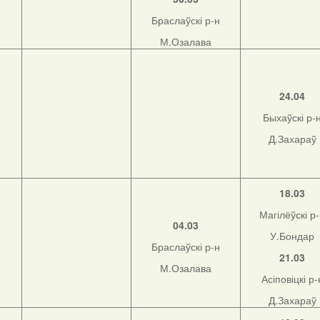
Браслаўскі р-н
М.Озалава
н
24.04
Быхаўскі р-
Д.Захараў
н
18.03
Магілёўскі р
04.03
У.Бондар
Браслаўскі р-н
21.03
М.Озалава
Асіповіцкі р-
Д.Захараў