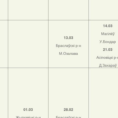
14.03
Магілёў
13.03
У.Бондар
Браслаўскі р-н
21.03
М.Озалава
Асіповіцкі р-
Д.Захараў
01.03
28.02
Жыткавіцкі р-н
Браслаўскі р-н