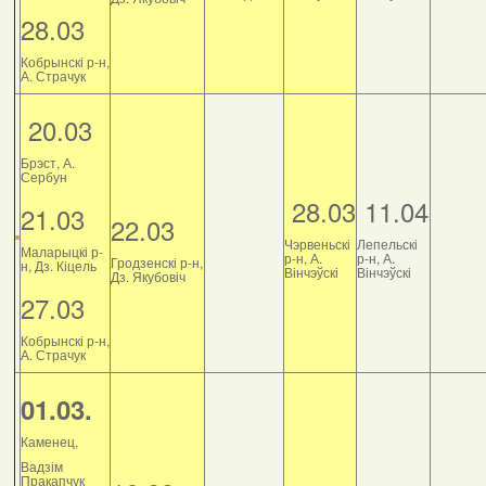
28.03
Кобрынскі р-н,
А. Страчук
20.03
Брэст, А.
Сербун
28.03
11.04
21.03
22.03
Чэрвеньскі
Лепельскі
Маларыцкі р-
р-н, А.
р-н, А.
Гродзенскі р-н,
н, Дз. Кіцель
Вінчэўскі
Вінчэўскі
Дз. Якубовіч
27.03
Кобрынскі р-н,
А. Страчук
01.03.
Каменец,
Вадзім
Пракапчук