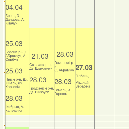
04.04
Брэст, Э.
Данцова, А.
Ківачук
25.03
28.03
Брэсцкі р-н, С.
21.03
АБрамчук, А.
Сербун
Гомельскі р-
Свіслацкі р-н,
27.03
н,
25.03
Дз. Шыманчук
С. Абрамчук
Любань,
28.03
28.03
Пінскі р-н, Дз.
Мікалай
Кіцель, Дз.
Верабей
Харковіч
Гродзенскі р-н,
Гомель, З.
Дз. Вінчэўскі
Гарошка
28.03
Кобрын, А.
Кальчанка