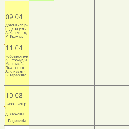
09.04
Драгічанскі р-
н, Дз. Кіцель,
А. Кальчанка,
М. Краўчук
11.04
Кобрынскі р-н,
А. Страчук, Я.
Мальчук, В.
Праташчык,
А. Кляўцэвіч,
В. Тарасенка
10.03
Бярозаўскі р-
н,
Д. Харковіч,
І. Багдановіч