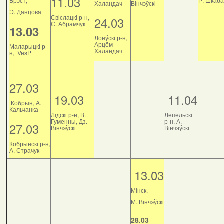
11.03
Брэст,
Р. Шкаб
Халандач
Вінчэўскі
Э. Данцова
Свіслацкі р-н,
24.03
С. Абрамчук
13.03
Лоеўскі р-н,
Арцём
Маларыцкі р-
Халандач
н, VesP
27.03
19.03
11.04
Кобрын, А.
Кальчанка
Лідскі р-н, В.
Лепельскі
Гуменны, Дз.
р-н, А.
27.03
Вінчэўскі
Вінчэўскі
Кобрынскі р-н,
А. Страчук
13.03
Мінск,
М. Вінчэўскі
28.03