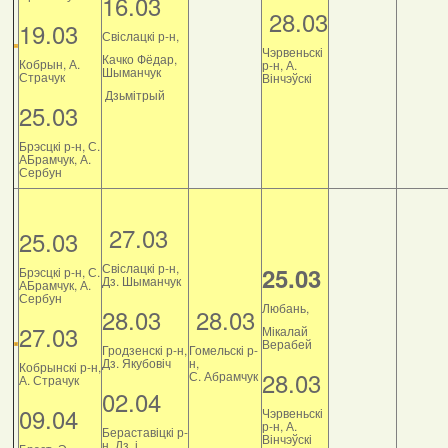
16.03
28.03
19.03
Свіслацкі р-н,
Чэрвеньскі
Качко Фёдар,
Кобрын, А.
р-н, А.
Шыманчук
Страчук
Вінчэўскі
Дзьмітрый
25.03
Брэсцкі р-н, С.
АБрамчук, А.
Сербун
27.03
25.03
Свіслацкі р-н,
25.03
Брэсцкі р-н, С.
Дз. Шыманчук
АБрамчук, А.
Сербун
Любань,
28.03
28.03
27.03
Мікалай
Верабей
Гродзенскі р-н,
Гомельскі р-
Дз. Якубовіч
н,
Кобрынскі р-н,
28.03
С. Абрамчук
А. Страчук
02.04
09.04
Чэрвеньскі
р-н, А.
Бераставіцкі р-
Вінчэўскі
н, Дз. і