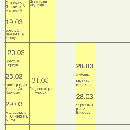
Дзьмітрый
Страчук А.,
Якубовіч
Дзiдкоускi М.,
Мальчук Я.
19.03
Брэст, Э.
Данцова, А.
Ківачук
20.03
Брэст, А.
28.03
Сербун
25.03
Любань,
31.03
Мікалай
Пінскі р-н, Дз.
Верабей
Кіцель, Дз.
Гродзенскі р-н,
Харковіч
Г. Гулеўскі
28.03
29.03
Чэрвеньскі
р-н, А.
Маларыцкі р-
Вінчэўскі
н, Ю. Янкевіч,
А. Рак