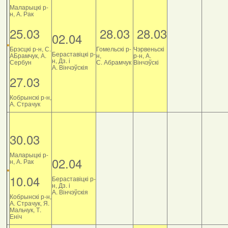
Маларыцкі р-
н, А. Рак
25.03
28.03
28.03
02.04
Брэсцкі р-н, С.
Гомельскі р-
Чэрвеньскі
Бераставіцкі р-
АБрамчук, А.
н,
р-н, А.
н, Дз. і
Сербун
С. Абрамчук
Вінчэўскі
А. Вінчэўскія
27.03
Кобрынскі р-н,
А. Страчук
30.03
Маларыцкі р-
02.04
н, А. Рак
10.04
Бераставіцкі р-
н, Дз. і
А. Вінчэўскія
Кобрынскі р-н,
А. Страчук, Я.
Мальчук, Т.
Еніч