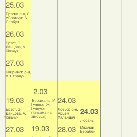
25.03
Брэсцкі р-н, С.
АБрамчук, А.
Сербун
26.03
Брэст, Э.
Данцова, А.
Ківачук
27.03
Кобрынскі р-н,
А. Страчук
2.03
19.03
24.03
Беражаны, М.
Гулінскі, Ж.
Гулеўскі
24.03
Брэст, Э.
Лоеўскі р-н,
(таксама на
Данцова, А.
Арцём
зімоўцы)
Ківачук
Халандач
Любань,
19.03
27.03
28.03
Мікалай
Верабей