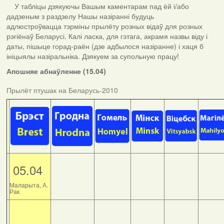
У табліцы дзякуючы Вашым каментарам пад ёй і/або
дадзеным з раздзелу Нашы назіранні будуць
адлюстроўвацца тэрміны прылёту розных відаў для розных
рэгіёнаў Беларусі. Калі ласка, для гэтага, акрамя назвы віду і
даты, пішыце горад-раён (дзе адбылося назіранне) і хаця б
ініцыялы назіральніка. Дзякуем за супольную працу!
Апошняе абнаўленне (15.04)
Прылёт птушак на Беларусь-2010
05.04
Маларыта, А.
Рак