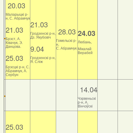
20.03
Маларыцкі р-
н, С. Абрамчук
21.03
21.03
28.03
24.03
Гродзенскі р-н,
Дз. Якубовіч
Брэст, А.
Гомельскі р-
Любань,
Ківачук, Э.
н,
9.04
Данцова.
С. Абрамчук
Мікалай
Верабей
25.03
Гродзенскі р-н,
Я. Сліж
Брэсцкі р-н, С.
АБрамчук, А.
Сербун
14.04
Чэрвеньскі
р-н, А.
Вінчэўскі
25.03