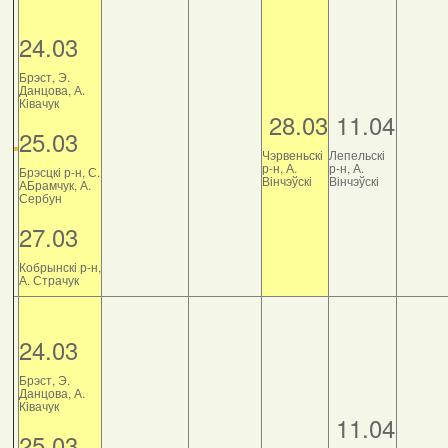
24.03
Брэст, Э.
Данцова, А.
Ківачук
28.03
11.04
25.03
Чэрвеньскі
Лепельскі
р-н, А.
р-н, А.
Брэсцкі р-н, С.
Вінчэўскі
Вінчэўскі
АБрамчук, А.
Сербун
27.03
Кобрынскі р-н,
А. Страчук
24.03
Брэст, Э.
Данцова, А.
Ківачук
11.04
25.03