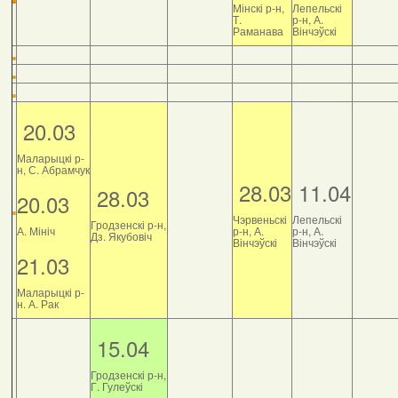
Мінскі р-н,
Лепельскі
Т.
р-н, А.
Раманава
Вінчэўскі
20.03
Маларыцкі р-
н, С. Абрамчук
28.03
11.04
28.03
20.03
Чэрвеньскі
Лепельскі
Гродзенскі р-н,
А. Мініч
р-н, А.
р-н, А.
Дз. Якубовіч
Вінчэўскі
Вінчэўскі
21.03
Маларыцкі р-
н. А. Рак
15.04
Гродзенскі р-н,
Г. Гулеўскі