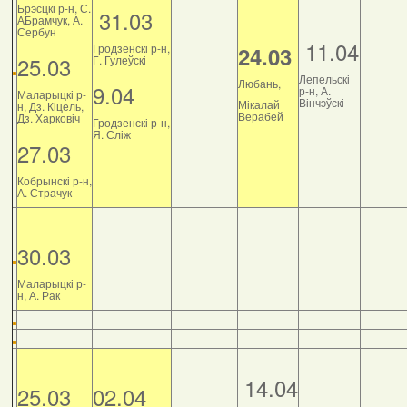
Брэсцкі р-н, С.
31.03
АБрамчук, А.
Сербун
11.04
Гродзенскі р-н,
24.03
25.03
Г. Гулеўскі
Лепельскі
Любань,
9.04
р-н, А.
Маларыцкі р-
Вінчэўскі
Мікалай
н, Дз. Кіцель,
Верабей
Дз. Харковіч
Гродзенскі р-н,
Я. Сліж
27.03
Кобрынскі р-н,
А. Страчук
30.03
Маларыцкі р-
н, А. Рак
14.04
25.03
02.04