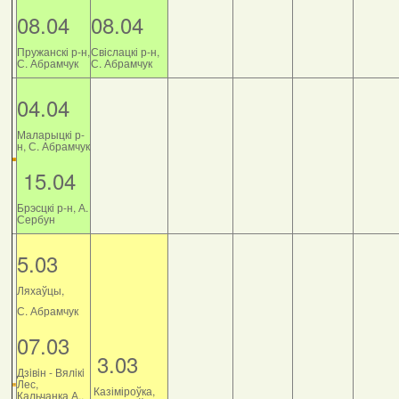
08.04
08.04
Пружанскі р-н,
Свіслацкі р-н,
С. Абрамчук
С. Абрамчук
04.04
Маларыцкі р-
н, С. Абрамчук
15.04
Брэсцкі р-н, А.
Сербун
5.03
Ляхаўцы,
С. Абрамчук
07.03
3.03
Дзiвiн - Вялiкi
Лес,
Казіміроўка,
Кальчанка А.,