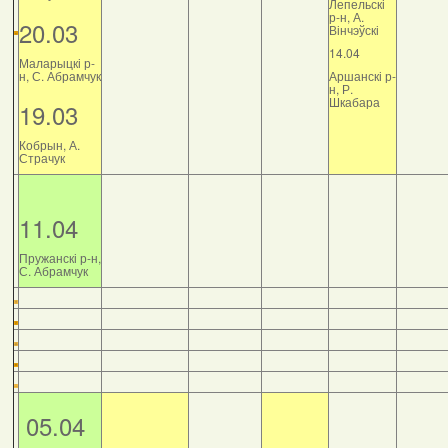
Лепельскі
р-н, А.
20.03
Вінчэўскі
14.04
Маларыцкі р-
н, С. Абрамчук
Аршанскі р-
н, Р.
Шкабара
19.03
Кобрын, А.
Страчук
11.04
Пружанскі р-н,
С. Абрамчук
05.04