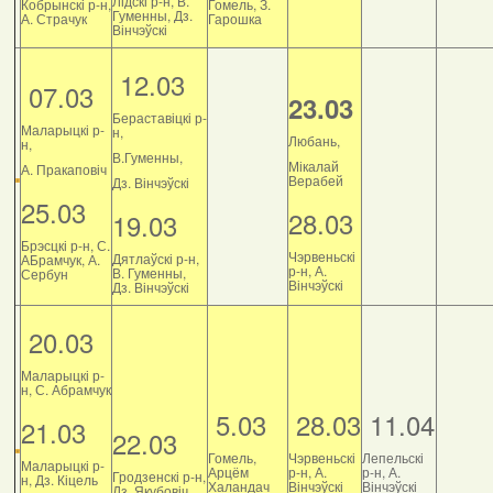
Лідскі р-н, В.
Кобрынскі р-н,
Гомель, З.
Гуменны, Дз.
А. Страчук
Гарошка
Вінчэўскі
12.03
07.03
23.03
Бераставіцкі р-
Маларыцкі р-
н,
Любань,
н,
В.Гуменны,
Мікалай
А. Пракаповіч
Верабей
Дз. Вінчэўскі
25.03
28.03
19.03
Брэсцкі р-н, С.
Чэрвеньскі
Дятлаўскі р-н,
АБрамчук, А.
р-н, А.
В. Гуменны,
Сербун
Вінчэўскі
Дз. Вінчэўскі
20.03
Маларыцкі р-
н, С. Абрамчук
5.03
28.03
11.04
21.03
22.03
Гомель,
Чэрвеньскі
Лепельскі
Маларыцкі р-
Арцём
р-н, А.
р-н, А.
Гродзенскі р-н,
н, Дз. Кіцель
Халандач
Вінчэўскі
Вінчэўскі
Дз. Якубовіч