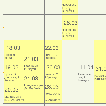
Чэрвеньскі
р-н, А.
Вінчэўскі
28.03
Чэрвеньскі
р-н, А.
Вінчэўскі
18.03
22.03
Брэст,Дз.
Гомель, З.
21.03
Кіцель
Гарошка
19.03
26.03
11.04
Гродна, Дз.
31.
Вінчэўскі
Брэст, Э.
Гомель, С.
Лепельскі
Горацкі р
21.03
Данцова, А.
Абрамчук
р-н, А.
Р. Шкаб
Ківачук
Вінчэўскі
28.03
Гродзенскі р-н,
20.03
Дз. Якубовіч
Гомельскі р-
Маларыцкі р-
н,
н, С. Абрамчук
С. Абрамчук