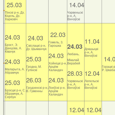
25.03
14.04
Пінскі р-н, Дз.
Чэрвеньскі
Кіцель, Дз.
р-н, А.
Харковіч
Вінчэўскі
22.03
24.03
24.03
11.04
Гомель, З.
24.03
Брэст, Э.
Свіслацкі р-н,
Гарошка
Данцова, А.
Дз. Шыманчук
Докшыцкі
Ківачук
р-н, А.
24.03
Любань,
Вінчэўскі
25.03
14.
24.03
Мікалай
Хойніцкі р-н,
Верабей
Гродна, М.
Арцём
Горацкі р
Маларыта, А.
Гулінскі
Халандач
Р. Шкаб
28.03
12.04
Абрамчук
26.03
24.03
25.03
Чэрвеньскі
Лепельскі
р-н, А.
р-н, А.
Гродзенскі р-н,
Лоеўскі р-н,
Вінчэўскі
Вінчэўскі
Брэсцкі р-н, С.
В. Гуменны
Арцём
АБрамчук, А.
Халандач
Сербун
12.04
12.04