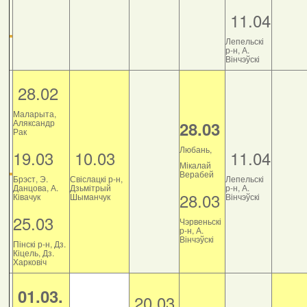
11.04
Лепельскі
р-н, А.
Вінчэўскі
28.02
Маларыта,
Аляксандр
28.03
Рак
Любань,
19.03
10.03
11.04
Мікалай
Верабей
Брэст, Э.
Свіслацкі р-н,
Лепельскі
Данцова, А.
Дзьмітрый
р-н, А.
28.03
Ківачук
Шыманчук
Вінчэўскі
25.03
Чэрвеньскі
р-н, А.
Вінчэўскі
Пінскі р-н, Дз.
Кіцель, Дз.
Харковіч
01.03.
20.03