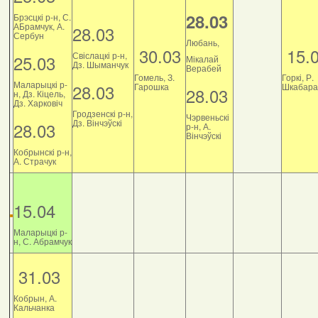
28.03
Брэсцкі р-н, С.
АБрамчук, А.
28.03
Сербун
Любань,
30.03
15.
Свіслацкі р-н,
25.03
Мікалай
Дз. Шыманчук
Верабей
Гомель, З.
Горкі, Р.
Маларыцкі р-
28.03
Гарошка
Шкабара
28.03
н, Дз. Кіцель,
Дз. Харковіч
Гродзенскі р-н,
Чэрвеньскі
Дз. Вінчэўскі
28.03
р-н, А.
Вінчэўскі
Кобрынскі р-н,
А. Страчук
15.04
Маларыцкі р-
н, С. Абрамчук
31.03
Кобрын, А.
Кальчанка