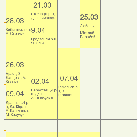
21.03
Свіслацкі р-н,
25.03
28.03
Дз. Шыманчук
Любань,
9.04
Кобрынскі р-н,
Мікалай
А. Страчук
Верабей
Гродзенскі р-н,
Я. Сліж
26.03
Брэст, Э.
07.04
Данцова, А.
02.04
Ківачук
Гомельскі р-
Бераставіцкі р-
09.04
н, З.
н, Дз. і
Гарошка
А. Вінчэўскія
Драгічанскі р-
н, Дз. Кіцель,
А. Кальчанка,
М. Краўчук