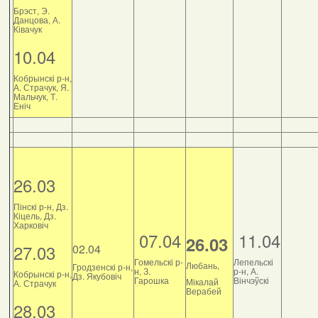
Брэст, Э.
Данцова, А.
Ківачук
10.04
Кобрынскі р-н,
А. Страчук, Я.
Мальчук, Т.
Еніч
26.03
Пінскі р-н, Дз.
Кіцель, Дз.
Харковіч
07.04
11.04
26.03
27.03
02.04
Гомельскі р-
Лепельскі
Любань,
Гродзенскі р-н,
н, З.
р-н, А.
Кобрынскі р-н,
Дз. Якубовіч
Гарошка
Вінчэўскі
Мікалай
А. Страчук
Верабей
28.03