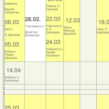
Каменец,
Гомель, З.
Вадзім
Гарошка
Пракапчук
22.03
28.02.
12.03
06.03
18.
Гомельскі р-
Свіслацкі р-н,
Мінск,
Брэст,
н, А.
Горкі, Р.
Мікалай
Дзьмітры
Халандач
Шкабара
Верабей
Э. Данцова
Шыманчук
24.03
05.03
Хойніцкі р-н,
Кобрын,
Арцём
Раман
Халандач
Шкабара
14.04
Кобрын, А.
Кальчанка
25.03