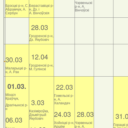
Чэрвеньскі
Брэсцкі р-н, С.
Бераставіцкі р-
р-н, А.
АБрамчук, А.
н, Дз. і
Вінчэўскі
Сербун
А. Вінчэўскія
28.03
Гродзенскі р-н,
Дз. Якубовіч
12.04
30.03
Гродзенскі р-н,
Маларыцкі р-
М. Гулінскі
н, А. Рак
01.03.
22.03
Міхаіл
Гомельскі р-
Краўчук,
н, А.
3.03
Халандач
Драгічынскі р-
н
Казіміроўка,
24.03
28.03
31.
Дзьмітрый
06.03
Якубовіч
Хойніцкі р-н,
Чэрвеньскі
Горацкі р
Арцём
р-н, А.