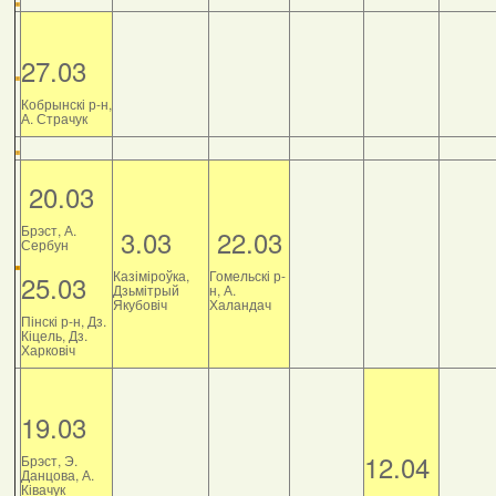
27.03
Кобрынскі р-н,
А. Страчук
20.03
Брэст, А.
3.03
22.03
Сербун
Казіміроўка,
Гомельскі р-
25.03
Дзьмітрый
н, А.
Якубовіч
Халандач
Пінскі р-н, Дз.
Кіцель, Дз.
Харковіч
19.03
12.04
Брэст, Э.
Данцова, А.
Ківачук