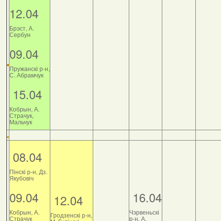
12.04
Брэст, А.
Сербун
09.04
Пружанскі р-н,
С. Абрамчук
15.04
Кобрын, А.
Страчук,
Мальчук
08.04
Пінскі р-н, Дз.
Якубовіч
09.04
16.04
12.04
Кобрын, А.
Чэрвеньскі
Гродзенскі р-н,
Страчук
р-н, А.