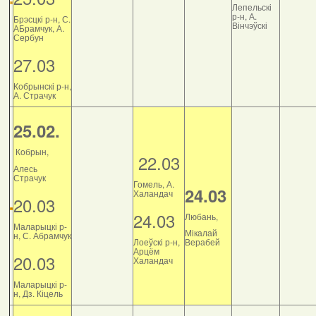
Лепельскі
р-н, А.
Брэсцкі р-н, С.
Вінчэўскі
АБрамчук, А.
Сербун
27.03
Кобрынскі р-н,
А. Страчук
25.02.
Кобрын,
22.03
Алесь
Страчук
Гомель, А.
24.03
Халандач
20.03
24.03
Любань,
Маларыцкі р-
Мікалай
н, С. Абрамчук
Лоеўскі р-н,
Верабей
Арцём
20.03
Халандач
Маларыцкі р-
н, Дз. Кіцель