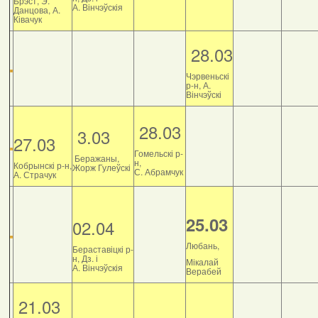
Брэст, Э.
А. Вінчэўскія
Данцова, А.
Ківачук
28.03
Чэрвеньскі
р-н, А.
Вінчэўскі
28.03
3.03
27.03
Гомельскі р-
Беражаны,
н,
Кобрынскі р-н,
Жорж Гулеўскі
С. Абрамчук
А. Страчук
25.03
02.04
Любань,
Бераставіцкі р-
н, Дз. і
Мікалай
А. Вінчэўскія
Верабей
21.03