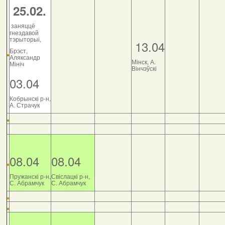
25.02.
заняццё
гнездавой
тэрыторыі,
13.04
Брэст,
Аляксандр
Мінск, А.
Мініч
Вінчэўскі
03.04
Кобрынскі р-н,
А. Страчук
08.04
08.04
Пружанскі р-н,
Свіслацкі р-н,
С. Абрамчук
С. Абрамчук