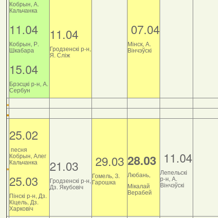
Кобрын, А.
Кальчанка
11.04
07.04
11.04
Кобрын, Р.
Мінск, А.
Гродзенскі р-н,
Шкабара
Вінчэўскі
Я. Сліж
15.04
Брэсцкі р-н, А.
Сербун
25.02
песня
11.04
Кобрын, Алег
28.03
29.03
21.03
Кальчанка
Лепельскі
Любань,
Гомель, З.
25.03
р-н, А.
Гродзенскі р-н,
Гарошка
Вінчэўскі
Мікалай
Дз. Якубовіч
Верабей
Пінскі р-н, Дз.
Кіцель, Дз.
Харковіч