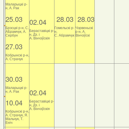
Маларыцкі р-
н, А. Рак
25.03
28.03
28.03
02.04
Брэсцкі р-н, С.
Гомельскі р-
Чэрвеньскі
Бераставіцкі р-
АБрамчук, А.
н,
р-н, А.
н, Дз. і
Сербун
С. Абрамчук
Вінчэўскі
А. Вінчэўскія
27.03
Кобрынскі р-н,
А. Страчук
30.03
Маларыцкі р-
02.04
н, А. Рак
10.04
Бераставіцкі р-
н, Дз. і
А. Вінчэўскія
Кобрынскі р-н,
А. Страчук, Я.
Мальчук, Т.
Еніч