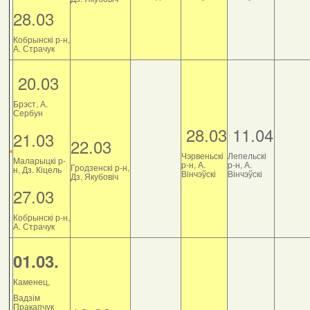
28.03
Кобрынскі р-н,
А. Страчук
20.03
Брэст, А.
Сербун
28.03
11.04
21.03
22.03
Чэрвеньскі
Лепельскі
Маларыцкі р-
р-н, А.
р-н, А.
Гродзенскі р-н,
н, Дз. Кіцель
Вінчэўскі
Вінчэўскі
Дз. Якубовіч
27.03
Кобрынскі р-н,
А. Страчук
01.03.
Каменец,
Вадзім
Пракапчук