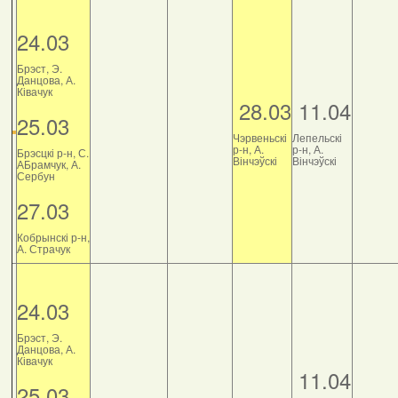
24.03
Брэст, Э.
Данцова, А.
Ківачук
28.03
11.04
25.03
Чэрвеньскі
Лепельскі
р-н, А.
р-н, А.
Брэсцкі р-н, С.
Вінчэўскі
Вінчэўскі
АБрамчук, А.
Сербун
27.03
Кобрынскі р-н,
А. Страчук
24.03
Брэст, Э.
Данцова, А.
Ківачук
11.04
25.03