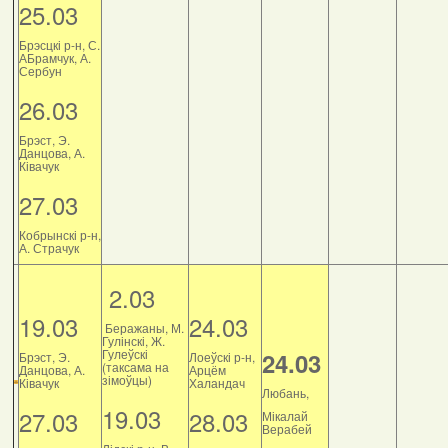
25.03
Брэсцкі р-н, С.
АБрамчук, А.
Сербун
26.03
Брэст, Э.
Данцова, А.
Ківачук
27.03
Кобрынскі р-н,
А. Страчук
2.03
19.03
24.03
Беражаны, М.
Гулінскі, Ж.
Гулеўскі
24.03
Брэст, Э.
Лоеўскі р-н,
(таксама на
Данцова, А.
Арцём
зімоўцы)
Ківачук
Халандач
Любань,
19.03
27.03
28.03
Мікалай
Верабей