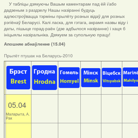
У табліцы дзякуючы Вашым каментарам пад ёй і/або
дадзеным з раздзелу Нашы назіранні будуць
адлюстроўвацца тэрміны прылёту розных відаў для розных
рэгіёнаў Беларусі. Калі ласка, для гэтага, акрамя назвы віду і
даты, пішыце горад-раён (дзе адбылося назіранне) і хаця б
ініцыялы назіральніка. Дзякуем за супольную працу!
Апошняе абнаўленне (15.04)
Прылёт птушак на Беларусь-2010
05.04
Маларыта, А.
Рак