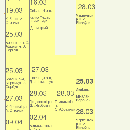
16.03
28.03
19.03
Свіслацкі р-н,
Чэрвеньскі
Качко Фёдар,
Кобрын, А.
р-н, А.
Шыманчук
Страчук
Вінчэўскі
Дзьмітрый
25.03
Брэсцкі р-н, С.
АБрамчук, А.
Сербун
27.03
25.03
Свіслацкі р-н,
25.03
Брэсцкі р-н, С.
Дз. Шыманчук
АБрамчук, А.
Сербун
Любань,
28.03
28.03
27.03
Мікалай
Верабей
Гродзенскі р-н,
Гомельскі р-
Дз. Якубовіч
н,
Кобрынскі р-н,
28.03
С. Абрамчук
А. Страчук
02.04
09.04
Чэрвеньскі
р-н, А.
Бераставіцкі р-
Вінчэўскі
н, Дз. і