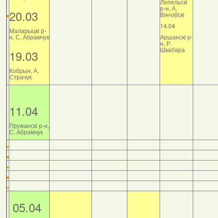
Лепельскі
р-н, А.
20.03
Вінчэўскі
14.04
Маларыцкі р-
н, С. Абрамчук
Аршанскі р-
н, Р.
Шкабара
19.03
Кобрын, А.
Страчук
11.04
Пружанскі р-н,
С. Абрамчук
05.04