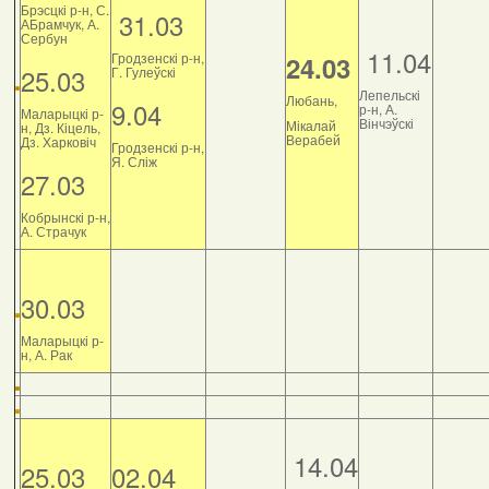
Брэсцкі р-н, С.
31.03
АБрамчук, А.
Сербун
11.04
Гродзенскі р-н,
24.03
25.03
Г. Гулеўскі
Лепельскі
Любань,
9.04
р-н, А.
Маларыцкі р-
Вінчэўскі
Мікалай
н, Дз. Кіцель,
Верабей
Дз. Харковіч
Гродзенскі р-н,
Я. Сліж
27.03
Кобрынскі р-н,
А. Страчук
30.03
Маларыцкі р-
н, А. Рак
14.04
25.03
02.04