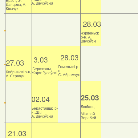
Брэст, Э.
А. Вінчэўскія
Данцова, А.
Ківачук
28.03
Чэрвеньскі
р-н, А.
Вінчэўскі
28.03
3.03
27.03
Гомельскі р-
Беражаны,
н,
Кобрынскі р-н,
Жорж Гулеўскі
С. Абрамчук
А. Страчук
25.03
02.04
Любань,
Бераставіцкі р-
н, Дз. і
Мікалай
А. Вінчэўскія
Верабей
21.03