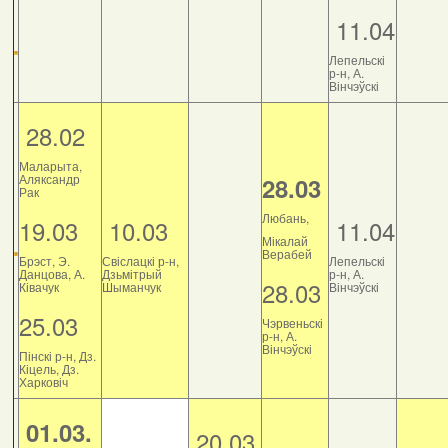
11.04
Лепельскі
р-н, А.
Вінчэўскі
28.02
Маларыта,
Аляксандр
28.03
Рак
Любань,
19.03
10.03
11.04
Мікалай
Верабей
Брэст, Э.
Свіслацкі р-н,
Лепельскі
Данцова, А.
Дзьмітрый
р-н, А.
28.03
Ківачук
Шыманчук
Вінчэўскі
25.03
Чэрвеньскі
р-н, А.
Вінчэўскі
Пінскі р-н, Дз.
Кіцель, Дз.
Харковіч
01.03.
20.03