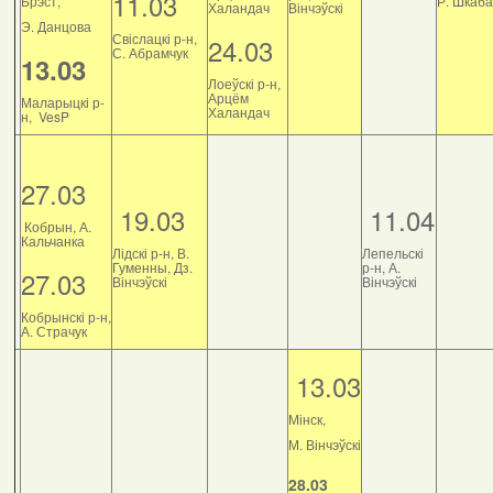
11.03
Брэст,
Р. Шкаб
Халандач
Вінчэўскі
Э. Данцова
Свіслацкі р-н,
24.03
С. Абрамчук
13.03
Лоеўскі р-н,
Арцём
Маларыцкі р-
Халандач
н, VesP
27.03
19.03
11.04
Кобрын, А.
Кальчанка
Лідскі р-н, В.
Лепельскі
Гуменны, Дз.
р-н, А.
27.03
Вінчэўскі
Вінчэўскі
Кобрынскі р-н,
А. Страчук
13.03
Мінск,
М. Вінчэўскі
28.03