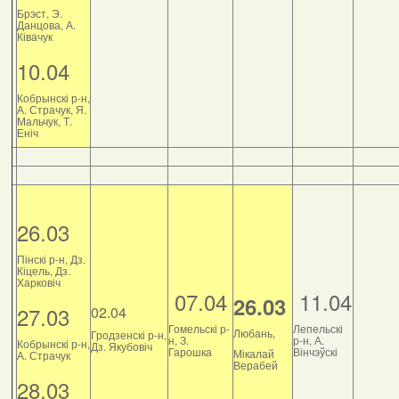
Брэст, Э.
Данцова, А.
Ківачук
10.04
Кобрынскі р-н,
А. Страчук, Я.
Мальчук, Т.
Еніч
26.03
Пінскі р-н, Дз.
Кіцель, Дз.
Харковіч
07.04
11.04
26.03
27.03
02.04
Гомельскі р-
Лепельскі
Любань,
Гродзенскі р-н,
н, З.
р-н, А.
Кобрынскі р-н,
Дз. Якубовіч
Гарошка
Вінчэўскі
Мікалай
А. Страчук
Верабей
28.03