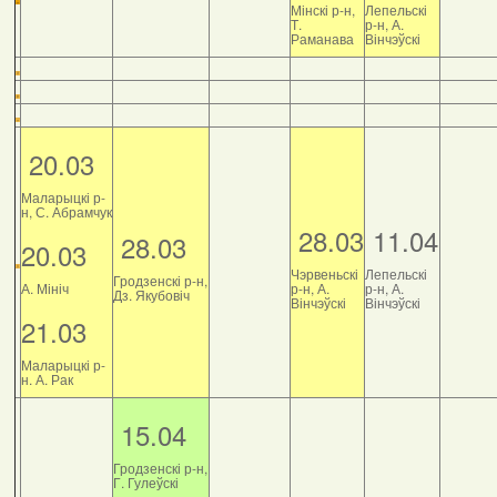
Мінскі р-н,
Лепельскі
Т.
р-н, А.
Раманава
Вінчэўскі
20.03
Маларыцкі р-
н, С. Абрамчук
28.03
11.04
28.03
20.03
Чэрвеньскі
Лепельскі
Гродзенскі р-н,
А. Мініч
р-н, А.
р-н, А.
Дз. Якубовіч
Вінчэўскі
Вінчэўскі
21.03
Маларыцкі р-
н. А. Рак
15.04
Гродзенскі р-н,
Г. Гулеўскі