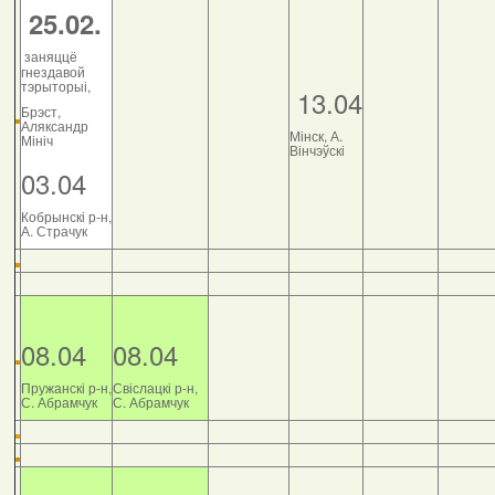
25.02.
заняццё
гнездавой
тэрыторыі,
13.04
Брэст,
Аляксандр
Мінск, А.
Мініч
Вінчэўскі
03.04
Кобрынскі р-н,
А. Страчук
08.04
08.04
Пружанскі р-н,
Свіслацкі р-н,
С. Абрамчук
С. Абрамчук