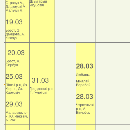
Дзьмітрый
Страчук А.,
Якубовіч
Дзiдкоускi М.,
Мальчук Я.
19.03
Брэст, Э.
Данцова, А.
Ківачук
20.03
Брэст, А.
28.03
Сербун
25.03
Любань,
31.03
Мікалай
Пінскі р-н, Дз.
Верабей
Кіцель, Дз.
Гродзенскі р-н,
Харковіч
Г. Гулеўскі
28.03
29.03
Чэрвеньскі
р-н, А.
Маларыцкі р-
Вінчэўскі
н, Ю. Янкевіч,
А. Рак