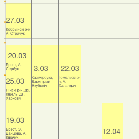
27.03
Кобрынскі р-н,
А. Страчук
20.03
Брэст, А.
3.03
22.03
Сербун
Казіміроўка,
Гомельскі р-
25.03
Дзьмітрый
н, А.
Якубовіч
Халандач
Пінскі р-н, Дз.
Кіцель, Дз.
Харковіч
19.03
12.04
Брэст, Э.
Данцова, А.
Ківачук