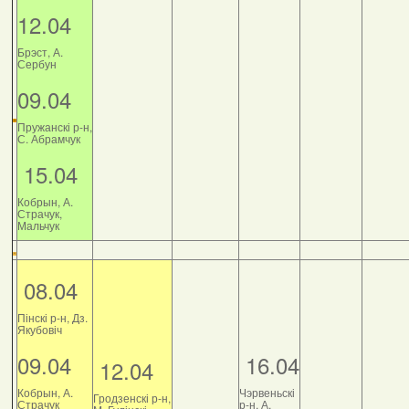
12.04
Брэст, А.
Сербун
09.04
Пружанскі р-н,
С. Абрамчук
15.04
Кобрын, А.
Страчук,
Мальчук
08.04
Пінскі р-н, Дз.
Якубовіч
09.04
16.04
12.04
Кобрын, А.
Чэрвеньскі
Гродзенскі р-н,
Страчук
р-н, А.