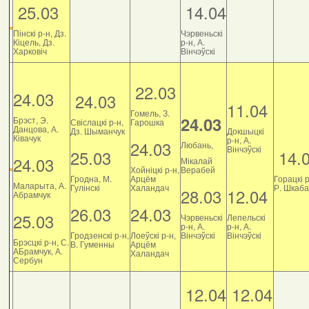
25.03
14.04
Пінскі р-н, Дз.
Чэрвеньскі
Кіцель, Дз.
р-н, А.
Харковіч
Вінчэўскі
22.03
24.03
24.03
11.04
Гомель, З.
24.03
Брэст, Э.
Свіслацкі р-н,
Гарошка
Данцова, А.
Дз. Шыманчук
Докшыцкі
Ківачук
р-н, А.
24.03
Любань,
Вінчэўскі
25.03
14.
24.03
Мікалай
Хойніцкі р-н,
Верабей
Гродна, М.
Арцём
Горацкі р
Маларыта, А.
Гулінскі
Халандач
Р. Шкаб
28.03
12.04
Абрамчук
26.03
24.03
25.03
Чэрвеньскі
Лепельскі
р-н, А.
р-н, А.
Гродзенскі р-н,
Лоеўскі р-н,
Вінчэўскі
Вінчэўскі
Брэсцкі р-н, С.
В. Гуменны
Арцём
АБрамчук, А.
Халандач
Сербун
12.04
12.04