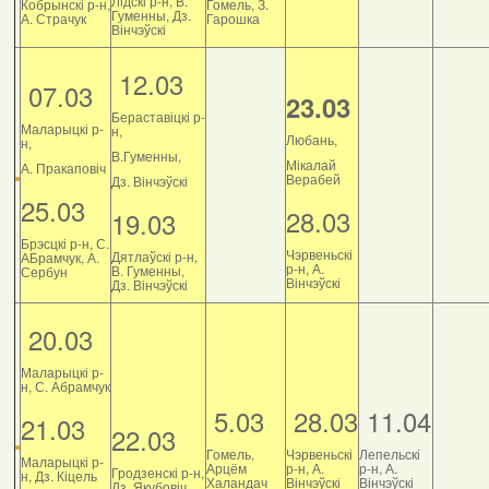
Лідскі р-н, В.
Кобрынскі р-н,
Гомель, З.
Гуменны, Дз.
А. Страчук
Гарошка
Вінчэўскі
12.03
07.03
23.03
Бераставіцкі р-
Маларыцкі р-
н,
Любань,
н,
В.Гуменны,
Мікалай
А. Пракаповіч
Верабей
Дз. Вінчэўскі
25.03
28.03
19.03
Брэсцкі р-н, С.
Чэрвеньскі
Дятлаўскі р-н,
АБрамчук, А.
р-н, А.
В. Гуменны,
Сербун
Вінчэўскі
Дз. Вінчэўскі
20.03
Маларыцкі р-
н, С. Абрамчук
5.03
28.03
11.04
21.03
22.03
Гомель,
Чэрвеньскі
Лепельскі
Маларыцкі р-
Арцём
р-н, А.
р-н, А.
Гродзенскі р-н,
н, Дз. Кіцель
Халандач
Вінчэўскі
Вінчэўскі
Дз. Якубовіч