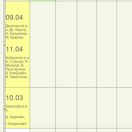
09.04
Драгічанскі р-
н, Дз. Кіцель,
А. Кальчанка,
М. Краўчук
11.04
Кобрынскі р-н,
А. Страчук, Я.
Мальчук, В.
Праташчык,
А. Кляўцэвіч,
В. Тарасенка
10.03
Бярозаўскі р-
н,
Д. Харковіч,
І. Багдановіч