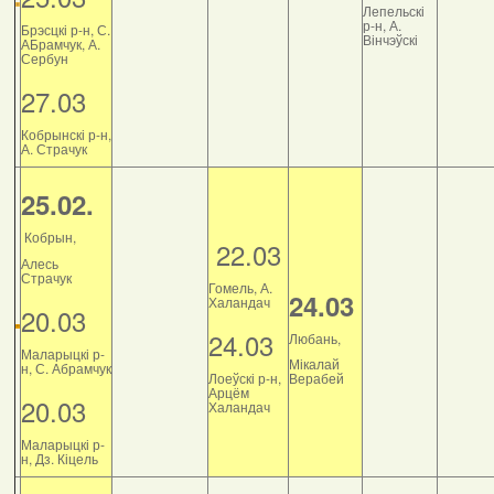
Лепельскі
р-н, А.
Брэсцкі р-н, С.
Вінчэўскі
АБрамчук, А.
Сербун
27.03
Кобрынскі р-н,
А. Страчук
25.02.
Кобрын,
22.03
Алесь
Страчук
Гомель, А.
24.03
Халандач
20.03
24.03
Любань,
Маларыцкі р-
Мікалай
н, С. Абрамчук
Лоеўскі р-н,
Верабей
Арцём
20.03
Халандач
Маларыцкі р-
н, Дз. Кіцель