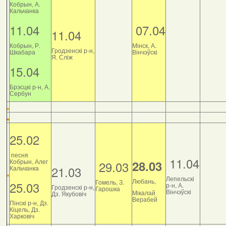
Кобрын, А.
Кальчанка
11.04
07.04
11.04
Кобрын, Р.
Мінск, А.
Гродзенскі р-н,
Шкабара
Вінчэўскі
Я. Сліж
15.04
Брэсцкі р-н, А.
Сербун
25.02
песня
11.04
Кобрын, Алег
28.03
29.03
21.03
Кальчанка
Лепельскі
Любань,
Гомель, З.
25.03
р-н, А.
Гродзенскі р-н,
Гарошка
Вінчэўскі
Мікалай
Дз. Якубовіч
Верабей
Пінскі р-н, Дз.
Кіцель, Дз.
Харковіч