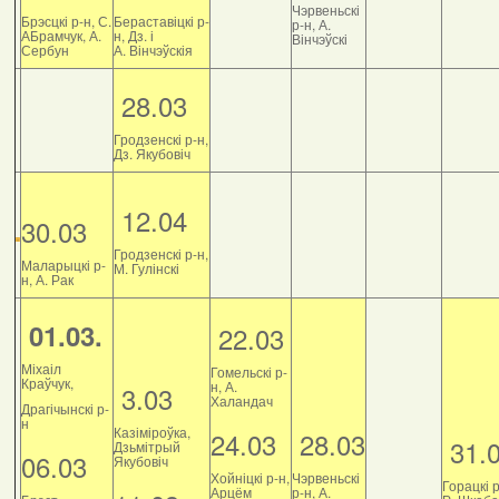
Чэрвеньскі
Брэсцкі р-н, С.
Бераставіцкі р-
р-н, А.
АБрамчук, А.
н, Дз. і
Вінчэўскі
Сербун
А. Вінчэўскія
28.03
Гродзенскі р-н,
Дз. Якубовіч
12.04
30.03
Гродзенскі р-н,
Маларыцкі р-
М. Гулінскі
н, А. Рак
01.03.
22.03
Міхаіл
Гомельскі р-
Краўчук,
н, А.
3.03
Халандач
Драгічынскі р-
н
Казіміроўка,
24.03
28.03
31.
Дзьмітрый
06.03
Якубовіч
Хойніцкі р-н,
Чэрвеньскі
Горацкі р
Арцём
р-н, А.