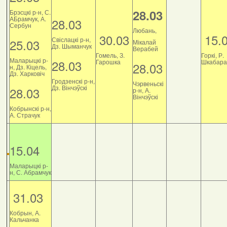
28.03
Брэсцкі р-н, С.
АБрамчук, А.
28.03
Сербун
Любань,
30.03
15.
Свіслацкі р-н,
25.03
Мікалай
Дз. Шыманчук
Верабей
Гомель, З.
Горкі, Р.
Маларыцкі р-
28.03
Гарошка
Шкабара
28.03
н, Дз. Кіцель,
Дз. Харковіч
Гродзенскі р-н,
Чэрвеньскі
Дз. Вінчэўскі
28.03
р-н, А.
Вінчэўскі
Кобрынскі р-н,
А. Страчук
15.04
Маларыцкі р-
н, С. Абрамчук
31.03
Кобрын, А.
Кальчанка