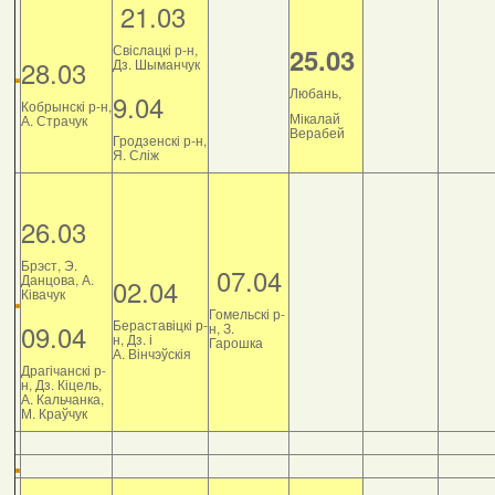
21.03
Свіслацкі р-н,
25.03
28.03
Дз. Шыманчук
Любань,
9.04
Кобрынскі р-н,
Мікалай
А. Страчук
Верабей
Гродзенскі р-н,
Я. Сліж
26.03
Брэст, Э.
07.04
Данцова, А.
02.04
Ківачук
Гомельскі р-
Бераставіцкі р-
09.04
н, З.
н, Дз. і
Гарошка
А. Вінчэўскія
Драгічанскі р-
н, Дз. Кіцель,
А. Кальчанка,
М. Краўчук