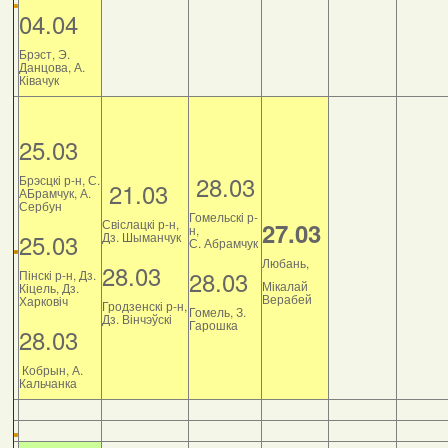
04.04
Брэст, Э.
Данцова, А.
Ківачук
25.03
28.03
Брэсцкі р-н, С.
21.03
АБрамчук, А.
Сербун
Гомельскі р-
Свіслацкі р-н,
27.03
н,
25.03
Дз. Шыманчук
С. Абрамчук
Любань,
28.03
28.03
Пінскі р-н, Дз.
Мікалай
Кіцель, Дз.
Верабей
Харковіч
Гродзенскі р-н,
Гомель, З.
Дз. Вінчэўскі
Гарошка
28.03
Кобрын, А.
Кальчанка