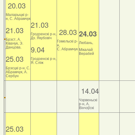
20.03
Маларыцкі р-
н, С. Абрамчук
21.03
21.03
28.03
24.03
Гродзенскі р-н,
Дз. Якубовіч
Брэст, А.
Гомельскі р-
Любань,
Ківачук, Э.
н,
9.04
Данцова.
С. Абрамчук
Мікалай
Верабей
25.03
Гродзенскі р-н,
Я. Сліж
Брэсцкі р-н, С.
АБрамчук, А.
Сербун
14.04
Чэрвеньскі
р-н, А.
Вінчэўскі
25.03