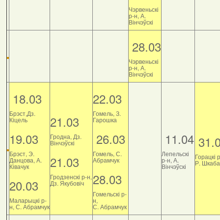
Чэрвеньскі
р-н, А.
Вінчэўскі
28.03
Чэрвеньскі
р-н, А.
Вінчэўскі
18.03
22.03
Брэст,Дз.
Гомель, З.
21.03
Кіцель
Гарошка
19.03
26.03
11.04
Гродна, Дз.
31.
Вінчэўскі
Брэст, Э.
Гомель, С.
Лепельскі
Горацкі р
21.03
Данцова, А.
Абрамчук
р-н, А.
Р. Шкаб
Ківачук
Вінчэўскі
28.03
Гродзенскі р-н,
20.03
Дз. Якубовіч
Гомельскі р-
Маларыцкі р-
н,
н, С. Абрамчук
С. Абрамчук