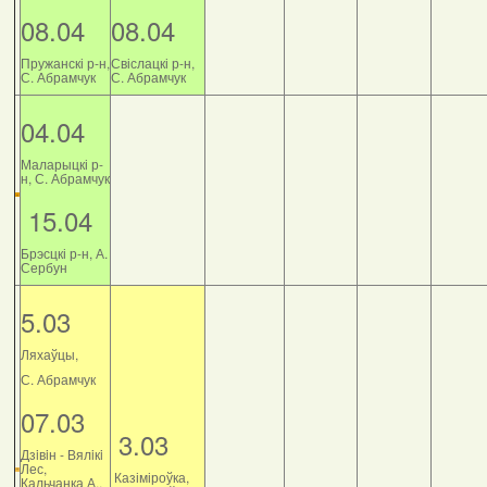
08.04
08.04
Пружанскі р-н,
Свіслацкі р-н,
С. Абрамчук
С. Абрамчук
04.04
Маларыцкі р-
н, С. Абрамчук
15.04
Брэсцкі р-н, А.
Сербун
5.03
Ляхаўцы,
С. Абрамчук
07.03
3.03
Дзiвiн - Вялiкi
Лес,
Казіміроўка,
Кальчанка А.,