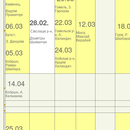
Каменец,
Гомель, З.
Вадзім
Гарошка
Пракапчук
22.03
28.02.
12.03
06.03
18.
Гомельскі р-
Свіслацкі р-н,
Мінск,
Брэст,
н, А.
Горкі, Р.
Мікалай
Дзьмітры
Халандач
Шкабара
Верабей
Э. Данцова
Шыманчук
24.03
05.03
Хойніцкі р-н,
Кобрын,
Арцём
Раман
Халандач
Шкабара
14.04
Кобрын, А.
Кальчанка
25.03