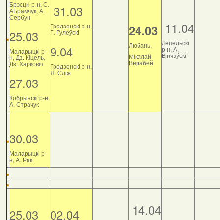
Брэсцкі р-н, С.
31.03
АБрамчук, А.
Сербун
11.04
Гродзенскі р-н,
24.03
25.03
Г. Гулеўскі
Лепельскі
Любань,
9.04
р-н, А.
Маларыцкі р-
Вінчэўскі
Мікалай
н, Дз. Кіцель,
Верабей
Дз. Харковіч
Гродзенскі р-н,
Я. Сліж
27.03
Кобрынскі р-н,
А. Страчук
30.03
Маларыцкі р-
н, А. Рак
14.04
25.03
02.04