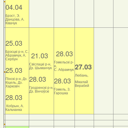
04.04
Брэст, Э.
Данцова, А.
Ківачук
25.03
28.03
Брэсцкі р-н, С.
21.03
АБрамчук, А.
Сербун
Гомельскі р-
Свіслацкі р-н,
27.03
н,
25.03
Дз. Шыманчук
С. Абрамчук
Любань,
28.03
28.03
Пінскі р-н, Дз.
Мікалай
Кіцель, Дз.
Верабей
Харковіч
Гродзенскі р-н,
Гомель, З.
Дз. Вінчэўскі
Гарошка
28.03
Кобрын, А.
Кальчанка