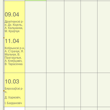
09.04
Драгічанскі р-
н, Дз. Кіцель,
А. Кальчанка,
М. Краўчук
11.04
Кобрынскі р-н,
А. Страчук, Я.
Мальчук, В.
Праташчык,
А. Кляўцэвіч,
В. Тарасенка
10.03
Бярозаўскі р-
н,
Д. Харковіч,
І. Багдановіч