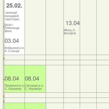
25.02.
заняццё
гнездавой
тэрыторыі,
13.04
Брэст,
Аляксандр
Мінск, А.
Мініч
Вінчэўскі
03.04
Кобрынскі р-н,
А. Страчук
08.04
08.04
Пружанскі р-н,
Свіслацкі р-н,
С. Абрамчук
С. Абрамчук