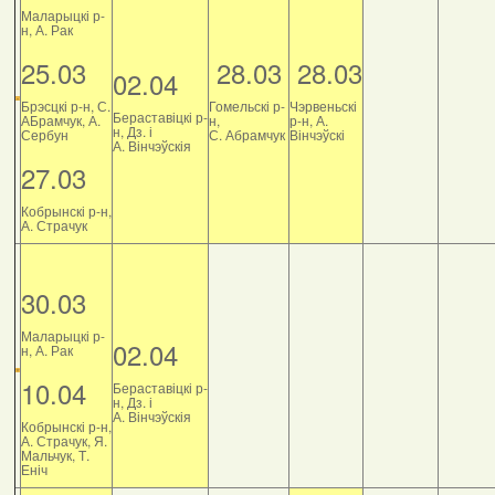
Маларыцкі р-
н, А. Рак
25.03
28.03
28.03
02.04
Брэсцкі р-н, С.
Гомельскі р-
Чэрвеньскі
Бераставіцкі р-
АБрамчук, А.
н,
р-н, А.
н, Дз. і
Сербун
С. Абрамчук
Вінчэўскі
А. Вінчэўскія
27.03
Кобрынскі р-н,
А. Страчук
30.03
Маларыцкі р-
02.04
н, А. Рак
10.04
Бераставіцкі р-
н, Дз. і
А. Вінчэўскія
Кобрынскі р-н,
А. Страчук, Я.
Мальчук, Т.
Еніч