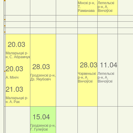
Мінскі р-н,
Лепельскі
Т.
р-н, А.
Раманава
Вінчэўскі
20.03
Маларыцкі р-
н, С. Абрамчук
28.03
11.04
28.03
20.03
Чэрвеньскі
Лепельскі
Гродзенскі р-н,
А. Мініч
р-н, А.
р-н, А.
Дз. Якубовіч
Вінчэўскі
Вінчэўскі
21.03
Маларыцкі р-
н. А. Рак
15.04
Гродзенскі р-н,
Г. Гулеўскі