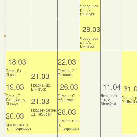
Чэрвеньскі
р-н, А.
Вінчэўскі
28.03
Чэрвеньскі
р-н, А.
Вінчэўскі
18.03
22.03
Брэст,Дз.
Гомель, З.
21.03
Кіцель
Гарошка
19.03
26.03
11.04
Гродна, Дз.
31.
Вінчэўскі
Брэст, Э.
Гомель, С.
Лепельскі
Горацкі р
21.03
Данцова, А.
Абрамчук
р-н, А.
Р. Шкаб
Ківачук
Вінчэўскі
28.03
Гродзенскі р-н,
20.03
Дз. Якубовіч
Гомельскі р-
Маларыцкі р-
н,
н, С. Абрамчук
С. Абрамчук