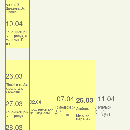
Брэст, Э.
Данцова, А.
Ківачук
10.04
Кобрынскі р-н,
А. Страчук, Я.
Мальчук, Т.
Еніч
26.03
Пінскі р-н, Дз.
Кіцель, Дз.
Харковіч
07.04
11.04
26.03
27.03
02.04
Гомельскі р-
Лепельскі
Любань,
Гродзенскі р-н,
н, З.
р-н, А.
Кобрынскі р-н,
Дз. Якубовіч
Гарошка
Вінчэўскі
Мікалай
А. Страчук
Верабей
28.03