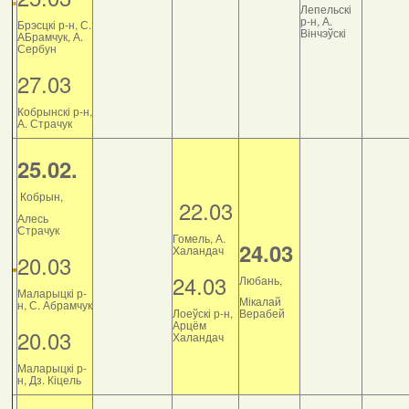
Лепельскі
р-н, А.
Брэсцкі р-н, С.
Вінчэўскі
АБрамчук, А.
Сербун
27.03
Кобрынскі р-н,
А. Страчук
25.02.
Кобрын,
22.03
Алесь
Страчук
Гомель, А.
24.03
Халандач
20.03
24.03
Любань,
Маларыцкі р-
Мікалай
н, С. Абрамчук
Лоеўскі р-н,
Верабей
Арцём
20.03
Халандач
Маларыцкі р-
н, Дз. Кіцель