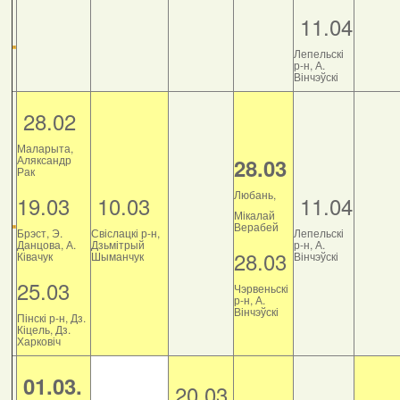
11.04
Лепельскі
р-н, А.
Вінчэўскі
28.02
Маларыта,
Аляксандр
28.03
Рак
Любань,
19.03
10.03
11.04
Мікалай
Верабей
Брэст, Э.
Свіслацкі р-н,
Лепельскі
Данцова, А.
Дзьмітрый
р-н, А.
28.03
Ківачук
Шыманчук
Вінчэўскі
25.03
Чэрвеньскі
р-н, А.
Вінчэўскі
Пінскі р-н, Дз.
Кіцель, Дз.
Харковіч
01.03.
20.03