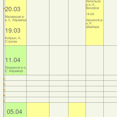
Лепельскі
р-н, А.
20.03
Вінчэўскі
14.04
Маларыцкі р-
н, С. Абрамчук
Аршанскі р-
н, Р.
Шкабара
19.03
Кобрын, А.
Страчук
11.04
Пружанскі р-н,
С. Абрамчук
05.04