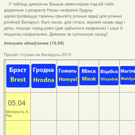
У табліцы дзякуючы Вашым каментарам пад ёй і/або
дадзеным з раздзелу Нашы назіранні будуць
адлюстроўвацца тэрміны прылёту розных відаў для розных
рэгіёнаў Беларусі. Калі ласка, для гэтага, акрамя назвы віду і
даты, пішыце горад-раён (дзе адбылося назіранне) і хаця б
ініцыялы назіральніка. Дзякуем за супольную працу!
Апошняе абнаўленне (15.04)
Прылёт птушак на Беларусь-2010
05.04
Маларыта, А.
Рак