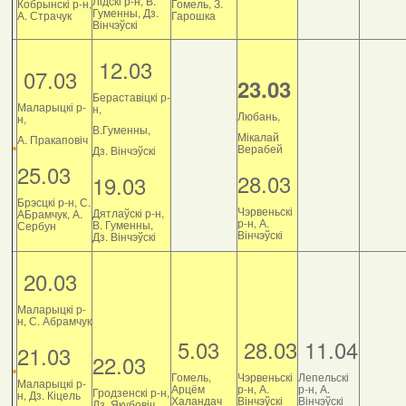
Лідскі р-н, В.
Кобрынскі р-н,
Гомель, З.
Гуменны, Дз.
А. Страчук
Гарошка
Вінчэўскі
12.03
07.03
23.03
Бераставіцкі р-
Маларыцкі р-
н,
Любань,
н,
В.Гуменны,
Мікалай
А. Пракаповіч
Верабей
Дз. Вінчэўскі
25.03
28.03
19.03
Брэсцкі р-н, С.
Чэрвеньскі
Дятлаўскі р-н,
АБрамчук, А.
р-н, А.
В. Гуменны,
Сербун
Вінчэўскі
Дз. Вінчэўскі
20.03
Маларыцкі р-
н, С. Абрамчук
5.03
28.03
11.04
21.03
22.03
Гомель,
Чэрвеньскі
Лепельскі
Маларыцкі р-
Арцём
р-н, А.
р-н, А.
Гродзенскі р-н,
н, Дз. Кіцель
Халандач
Вінчэўскі
Вінчэўскі
Дз. Якубовіч