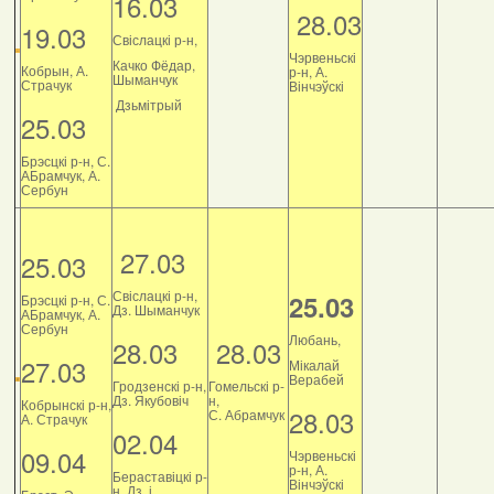
16.03
28.03
19.03
Свіслацкі р-н,
Чэрвеньскі
Качко Фёдар,
Кобрын, А.
р-н, А.
Шыманчук
Страчук
Вінчэўскі
Дзьмітрый
25.03
Брэсцкі р-н, С.
АБрамчук, А.
Сербун
27.03
25.03
Свіслацкі р-н,
25.03
Брэсцкі р-н, С.
Дз. Шыманчук
АБрамчук, А.
Сербун
Любань,
28.03
28.03
27.03
Мікалай
Верабей
Гродзенскі р-н,
Гомельскі р-
Дз. Якубовіч
н,
Кобрынскі р-н,
28.03
С. Абрамчук
А. Страчук
02.04
09.04
Чэрвеньскі
р-н, А.
Бераставіцкі р-
Вінчэўскі
н, Дз. і