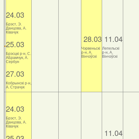
24.03
Брэст, Э.
Данцова, А.
Ківачук
28.03
11.04
25.03
Чэрвеньскі
Лепельскі
р-н, А.
р-н, А.
Брэсцкі р-н, С.
Вінчэўскі
Вінчэўскі
АБрамчук, А.
Сербун
27.03
Кобрынскі р-н,
А. Страчук
24.03
Брэст, Э.
Данцова, А.
Ківачук
11.04
25.03