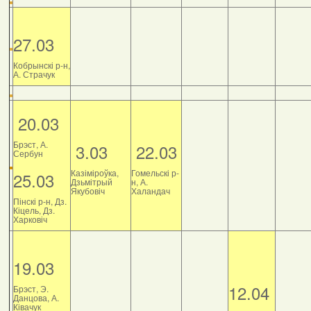
27.03
Кобрынскі р-н,
А. Страчук
20.03
Брэст, А.
3.03
22.03
Сербун
Казіміроўка,
Гомельскі р-
25.03
Дзьмітрый
н, А.
Якубовіч
Халандач
Пінскі р-н, Дз.
Кіцель, Дз.
Харковіч
19.03
12.04
Брэст, Э.
Данцова, А.
Ківачук