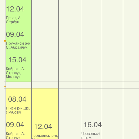
12.04
Брэст, А.
Сербун
09.04
Пружанскі р-н,
С. Абрамчук
15.04
Кобрын, А.
Страчук,
Мальчук
08.04
Пінскі р-н, Дз.
Якубовіч
09.04
16.04
12.04
Кобрын, А.
Чэрвеньскі
Гродзенскі р-н,
Страчук
р-н, А.