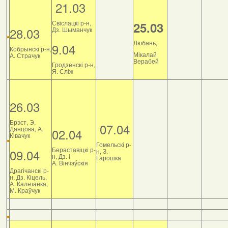
21.03
Свіслацкі р-н,
25.03
28.03
Дз. Шыманчук
Любань,
9.04
Кобрынскі р-н,
Мікалай
А. Страчук
Верабей
Гродзенскі р-н,
Я. Сліж
26.03
Брэст, Э.
07.04
Данцова, А.
02.04
Ківачук
Гомельскі р-
Бераставіцкі р-
09.04
н, З.
н, Дз. і
Гарошка
А. Вінчэўскія
Драгічанскі р-
н, Дз. Кіцель,
А. Кальчанка,
М. Краўчук