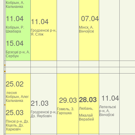
Кобрын, А.
Кальчанка
11.04
07.04
11.04
Кобрын, Р.
Мінск, А.
Гродзенскі р-н,
Шкабара
Вінчэўскі
Я. Сліж
15.04
Брэсцкі р-н, А.
Сербун
25.02
песня
11.04
Кобрын, Алег
28.03
29.03
21.03
Кальчанка
Лепельскі
Любань,
Гомель, З.
25.03
р-н, А.
Гродзенскі р-н,
Гарошка
Вінчэўскі
Мікалай
Дз. Якубовіч
Верабей
Пінскі р-н, Дз.
Кіцель, Дз.
Харковіч