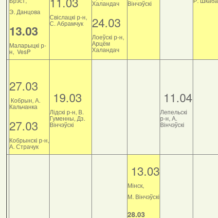
11.03
Брэст,
Р. Шкаб
Халандач
Вінчэўскі
Э. Данцова
Свіслацкі р-н,
24.03
С. Абрамчук
13.03
Лоеўскі р-н,
Арцём
Маларыцкі р-
Халандач
н, VesP
27.03
19.03
11.04
Кобрын, А.
Кальчанка
Лідскі р-н, В.
Лепельскі
Гуменны, Дз.
р-н, А.
27.03
Вінчэўскі
Вінчэўскі
Кобрынскі р-н,
А. Страчук
13.03
Мінск,
М. Вінчэўскі
28.03