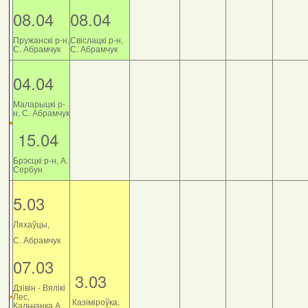
08.04
08.04
Пружанскі р-н,
Свіслацкі р-н,
С. Абрамчук
С. Абрамчук
04.04
Маларыцкі р-
н, С. Абрамчук
15.04
Брэсцкі р-н, А.
Сербун
5.03
Ляхаўцы,
С. Абрамчук
07.03
3.03
Дзiвiн - Вялiкi
Лес,
Казіміроўка,
Кальчанка А.,