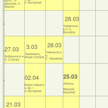
Брэст, Э.
А. Вінчэўскія
Данцова, А.
Ківачук
28.03
Чэрвеньскі
р-н, А.
Вінчэўскі
28.03
3.03
27.03
Гомельскі р-
Беражаны,
н,
Кобрынскі р-н,
Жорж Гулеўскі
С. Абрамчук
А. Страчук
25.03
02.04
Любань,
Бераставіцкі р-
н, Дз. і
Мікалай
А. Вінчэўскія
Верабей
21.03