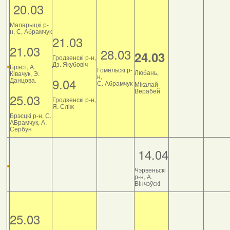
20.03
Маларыцкі р-
н, С. Абрамчук
21.03
21.03
28.03
24.03
Гродзенскі р-н,
Дз. Якубовіч
Брэст, А.
Гомельскі р-
Любань,
Ківачук, Э.
н,
9.04
Данцова.
С. Абрамчук
Мікалай
Верабей
25.03
Гродзенскі р-н,
Я. Сліж
Брэсцкі р-н, С.
АБрамчук, А.
Сербун
14.04
Чэрвеньскі
р-н, А.
Вінчэўскі
25.03