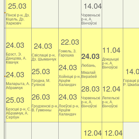
25.03
14.04
Пінскі р-н, Дз.
Чэрвеньскі
Кіцель, Дз.
р-н, А.
Харковіч
Вінчэўскі
22.03
24.03
24.03
11.04
Гомель, З.
24.03
Брэст, Э.
Свіслацкі р-н,
Гарошка
Данцова, А.
Дз. Шыманчук
Докшыцкі
Ківачук
р-н, А.
24.03
Любань,
Вінчэўскі
25.03
14.
24.03
Мікалай
Хойніцкі р-н,
Верабей
Гродна, М.
Арцём
Горацкі р
Маларыта, А.
Гулінскі
Халандач
Р. Шкаб
28.03
12.04
Абрамчук
26.03
24.03
25.03
Чэрвеньскі
Лепельскі
р-н, А.
р-н, А.
Гродзенскі р-н,
Лоеўскі р-н,
Вінчэўскі
Вінчэўскі
Брэсцкі р-н, С.
В. Гуменны
Арцём
АБрамчук, А.
Халандач
Сербун
12.04
12.04