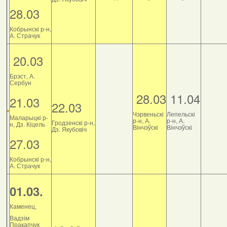
28.03
Кобрынскі р-н,
А. Страчук
20.03
Брэст, А.
Сербун
28.03
11.04
21.03
22.03
Чэрвеньскі
Лепельскі
Маларыцкі р-
р-н, А.
р-н, А.
Гродзенскі р-н,
н, Дз. Кіцель
Вінчэўскі
Вінчэўскі
Дз. Якубовіч
27.03
Кобрынскі р-н,
А. Страчук
01.03.
Каменец,
Вадзім
Пракапчук