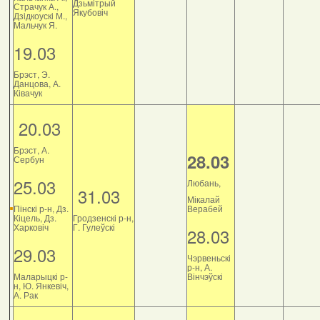
Дзьмітрый
Страчук А.,
Якубовіч
Дзiдкоускi М.,
Мальчук Я.
19.03
Брэст, Э.
Данцова, А.
Ківачук
20.03
Брэст, А.
28.03
Сербун
25.03
Любань,
31.03
Мікалай
Пінскі р-н, Дз.
Верабей
Кіцель, Дз.
Гродзенскі р-н,
Харковіч
Г. Гулеўскі
28.03
29.03
Чэрвеньскі
р-н, А.
Маларыцкі р-
Вінчэўскі
н, Ю. Янкевіч,
А. Рак