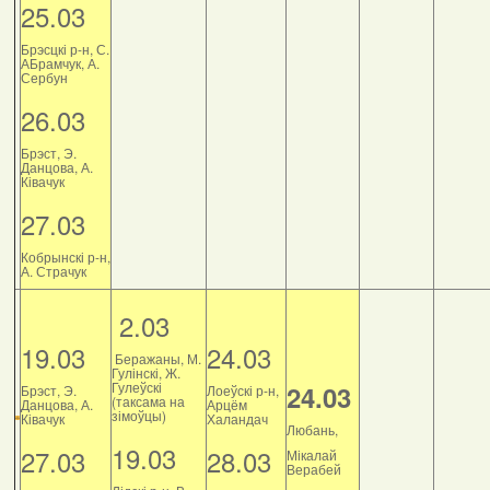
25.03
Брэсцкі р-н, С.
АБрамчук, А.
Сербун
26.03
Брэст, Э.
Данцова, А.
Ківачук
27.03
Кобрынскі р-н,
А. Страчук
2.03
19.03
24.03
Беражаны, М.
Гулінскі, Ж.
Гулеўскі
24.03
Брэст, Э.
Лоеўскі р-н,
(таксама на
Данцова, А.
Арцём
зімоўцы)
Ківачук
Халандач
Любань,
19.03
27.03
28.03
Мікалай
Верабей