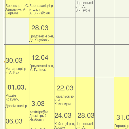
Чэрвеньскі
Брэсцкі р-н, С.
Бераставіцкі р-
р-н, А.
АБрамчук, А.
н, Дз. і
Вінчэўскі
Сербун
А. Вінчэўскія
28.03
Гродзенскі р-н,
Дз. Якубовіч
12.04
30.03
Гродзенскі р-н,
Маларыцкі р-
М. Гулінскі
н, А. Рак
01.03.
22.03
Міхаіл
Гомельскі р-
Краўчук,
н, А.
3.03
Халандач
Драгічынскі р-
н
Казіміроўка,
24.03
28.03
31.
Дзьмітрый
06.03
Якубовіч
Хойніцкі р-н,
Чэрвеньскі
Горацкі р
Арцём
р-н, А.