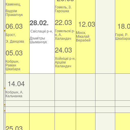
Каменец,
Гомель, З.
Вадзім
Гарошка
Пракапчук
22.03
28.02.
12.03
06.03
18.
Гомельскі р-
Свіслацкі р-н,
Мінск,
Брэст,
н, А.
Горкі, Р.
Мікалай
Дзьмітры
Халандач
Шкабара
Верабей
Э. Данцова
Шыманчук
24.03
05.03
Хойніцкі р-н,
Кобрын,
Арцём
Раман
Халандач
Шкабара
14.04
Кобрын, А.
Кальчанка
25.03