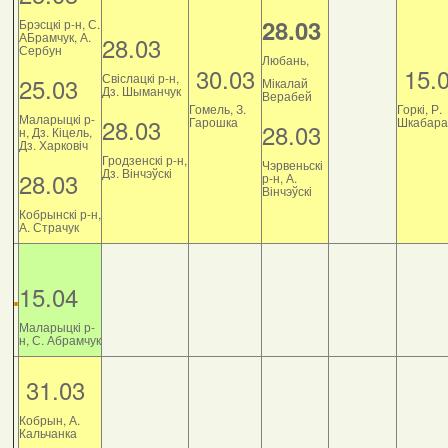
28.03
Брэсцкі р-н, С.
АБрамчук, А.
28.03
Сербун
Любань,
30.03
15.
Свіслацкі р-н,
25.03
Мікалай
Дз. Шыманчук
Верабей
Гомель, З.
Горкі, Р.
Маларыцкі р-
28.03
Гарошка
Шкабара
28.03
н, Дз. Кіцель,
Дз. Харковіч
Гродзенскі р-н,
Чэрвеньскі
Дз. Вінчэўскі
28.03
р-н, А.
Вінчэўскі
Кобрынскі р-н,
А. Страчук
15.04
Маларыцкі р-
н, С. Абрамчук
31.03
Кобрын, А.
Кальчанка