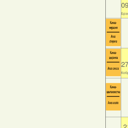
0
Брэс
2
Кобр
2