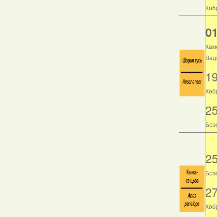
Кобр
01
Кам
Вад
1
Коб
2
Брэс
2
Брэс
2
Кобр