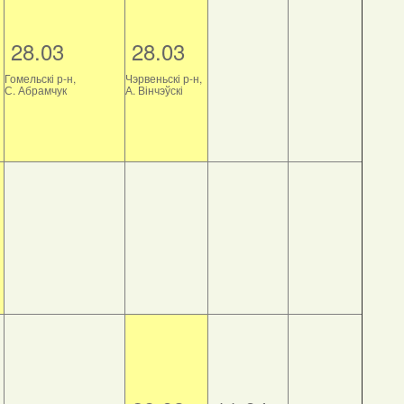
28.03
28.03
Гомельскі р-н,
Чэрвеньскі р-н,
С. Абрамчук
А. Вінчэўскі