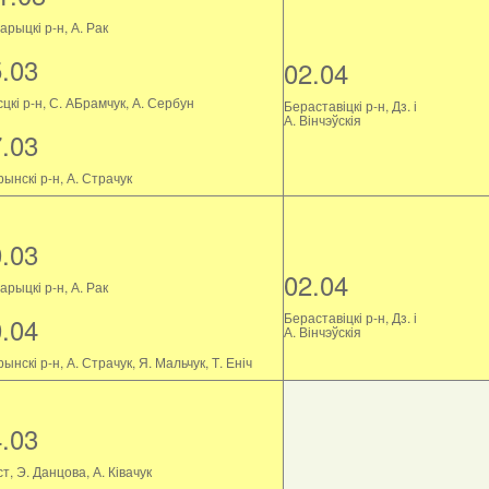
рыцкі р-н, А. Рак
5.03
02.04
цкі р-н, С. АБрамчук, А. Сербун
Бераставіцкі р-н, Дз. і
А. Вінчэўскія
7.03
ынскі р-н, А. Страчук
0.03
02.04
рыцкі р-н, А. Рак
Бераставіцкі р-н, Дз. і
0.04
А. Вінчэўскія
ынскі р-н, А. Страчук, Я. Мальчук, Т. Еніч
4.03
т, Э. Данцова, А. Ківачук