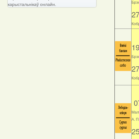
Брэс
карыстальнікаў онлайн.
2
Кобр
1
Брэс
2
Кобр
0
Мал
А. 
2