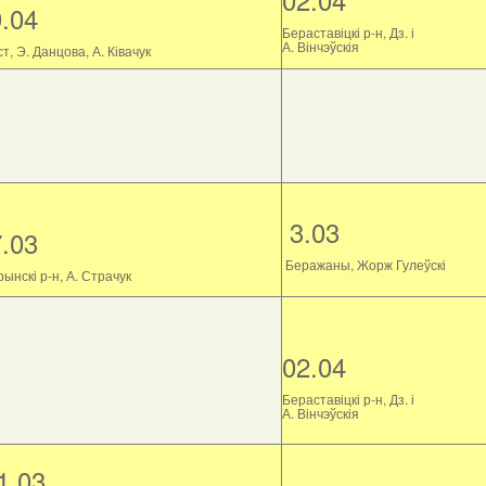
9.04
Бераставіцкі р-н, Дз. і
А. Вінчэўскія
т, Э. Данцова, А. Ківачук
3.03
7.03
Беражаны, Жорж Гулеўскі
ынскі р-н, А. Страчук
02.04
Бераставіцкі р-н, Дз. і
А. Вінчэўскія
1.03