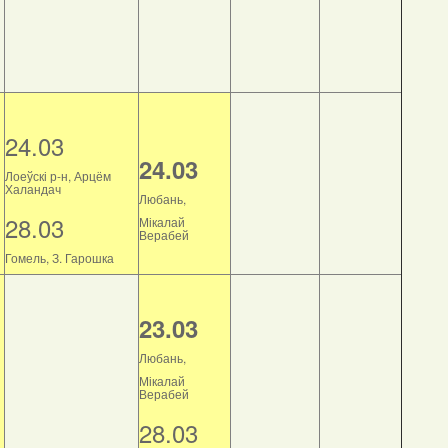
24.03
24.03
Лоеўскі р-н, Арцём
Халандач
Любань,
28.03
Мікалай
Верабей
Гомель, З. Гарошка
23.03
Любань,
Мікалай
Верабей
28.03