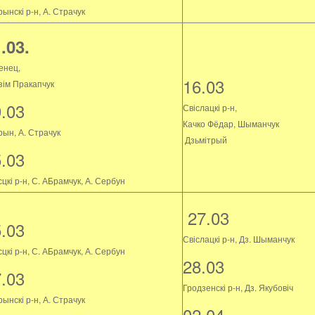
ынскі р-н, А. Страчук
.03.
енец,
16.03
зім Пракапчук
9.03
Свіслацкі р-н,
Качко Фёдар, Шыманчук
рын, А. Страчук
Дзьмітрый
5.03
цкі р-н, С. АБрамчук, А. Сербун
27.03
5.03
Свіслацкі р-н, Дз. Шыманчук
цкі р-н, С. АБрамчук, А. Сербун
28.03
7.03
Гродзенскі р-н, Дз. Якубовіч
ынскі р-н, А. Страчук
02.04