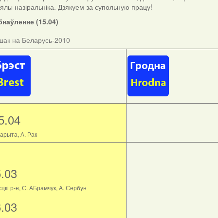
ыялы назіральніка. Дзякуем за супольную працу!
наўленне (15.04)
шак на Беларусь-2010
5.04
арыта, А. Рак
5.03
цкі р-н, С. АБрамчук, А. Сербун
6.03