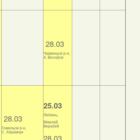
28.03
Чэрвеньскі р-н,
А. Вінчэўскі
25.03
Любань,
28.03
Мікалай
Верабей
Гомельскі р-н,
С. Абрамчук
28.03