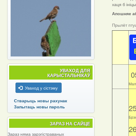
хаця б ініц
Апошняе аб
Прылёт пту
УВАХОД ДЛЯ
0
КАРЫСТАЛЬНІКАЎ
Мал
Уваход у сістэму
Стварыць новы рахунак
2
Запытаць новы пароль
Брэс
ЗАРАЗ НА САЙЦЕ
2
Зараз няма зарэгістраваных