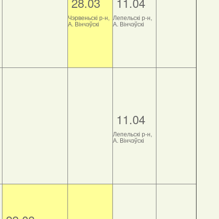
28.03
11.04
Чэрвеньскі р-н,
Лепельскі р-н,
А. Вінчэўскі
А. Вінчэўскі
11.04
Лепельскі р-н,
А. Вінчэўскі