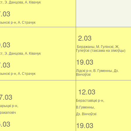
т, Э. Данцова, А. Ківачук
7.03
ынскі р-н, А. Страчук
2.03
9.03
Беражаны, М. Гулінскі, Ж.
Гулеўскі (таксама на зімоўцы)
т, Э. Данцова, А. Ківачук
19.03
7.03
Лідскі р-н, В. Гуменны, Дз.
ынскі р-н, А. Страчук
Вінчэўскі
12.03
7.03
Бераставіцкі р-н,
арыцкі р-н,
В.Гуменны,
Пракаповіч
Дз. Вінчэўскі
5.03
19.03