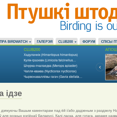
ПРА BIRDWATCH
ГАЛЕРЭЯ
CLUB200
ФОРУМ
СПІСЫ П
CLUB200
АПОШ
Хадулачнік (Himantopus himantopus)
Кулік-гразевік (Limicola falcinellus…
Шчурка-пчалаедка (Merops apiaster)
Чапля-кваква (Nycticorax nycticorax)
Чырвонаваллёвы гагач (Gavia stellata…
а ідзе
дзякуючы Вашым каментарам пад ёй і/або дадзеным з раздзелу На
ў для розных рэгіёнаў Беларусі. Калі ласка, для гэтага, акрамя назв