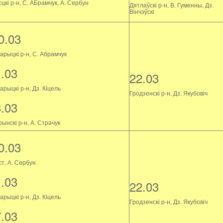
цкі р-н, С. АБрамчук, А. Сербун
Дятлаўскі р-н, В. Гуменны, Дз.
Вінчэўскі
0.03
арыцкі р-н, С. Абрамчук
1.03
22.03
рыцкі р-н, Дз. Кіцель
Гродзенскі р-н, Дз. Якубовіч
8.03
ынскі р-н, А. Страчук
0.03
ст, А. Сербун
1.03
22.03
рыцкі р-н, Дз. Кіцель
Гродзенскі р-н, Дз. Якубовіч
7.03