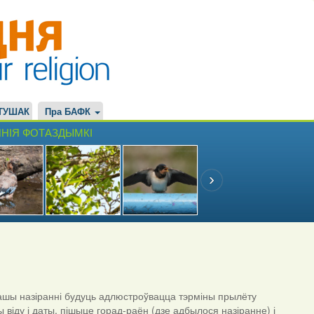
ТУШАК
Пра БАФК
НІЯ ФОТАЗДЫМКІ
шы назіранні будуць адлюстроўвацца тэрміны прылёту
ы віду і даты, пішыце горад-раён (дзе адбылося назіранне) і