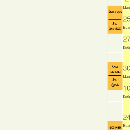
Мала
2
Брэс
2
Кобр
3
Мала
1
Кобр
2
Брэс