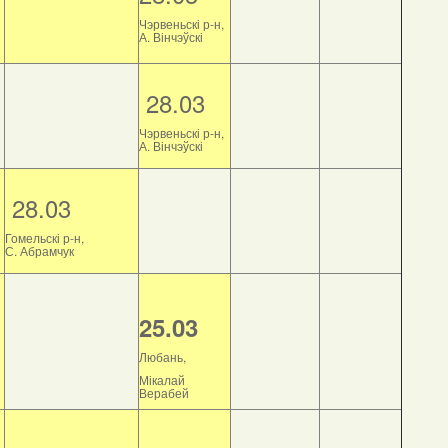
Чэрвеньскі р-н,
А. Вінчэўскі
28.03
Чэрвеньскі р-н,
А. Вінчэўскі
28.03
Гомельскі р-н,
С. Абрамчук
25.03
Любань,
Мікалай
Верабей