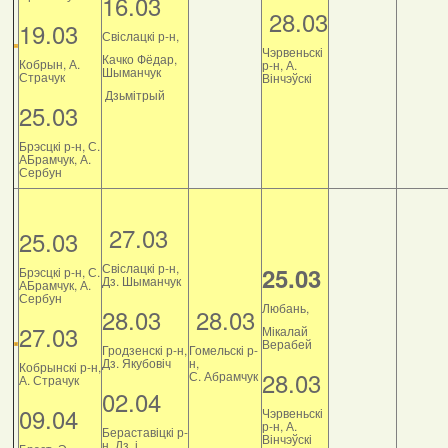
16.03
28.03
19.03
Свіслацкі р-н,
Чэрвеньскі
Качко Фёдар,
Кобрын, А.
р-н, А.
Шыманчук
Страчук
Вінчэўскі
Дзьмітрый
25.03
Брэсцкі р-н, С.
АБрамчук, А.
Сербун
27.03
25.03
Свіслацкі р-н,
25.03
Брэсцкі р-н, С.
Дз. Шыманчук
АБрамчук, А.
Сербун
Любань,
28.03
28.03
27.03
Мікалай
Верабей
Гродзенскі р-н,
Гомельскі р-
Дз. Якубовіч
н,
Кобрынскі р-н,
28.03
С. Абрамчук
А. Страчук
02.04
09.04
Чэрвеньскі
р-н, А.
Бераставіцкі р-
Вінчэўскі
н, Дз. і