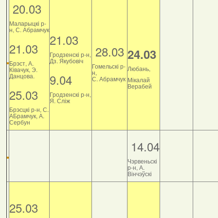
20.03
Маларыцкі р-
н, С. Абрамчук
21.03
21.03
28.03
24.03
Гродзенскі р-н,
Дз. Якубовіч
Брэст, А.
Гомельскі р-
Любань,
Ківачук, Э.
н,
9.04
Данцова.
С. Абрамчук
Мікалай
Верабей
25.03
Гродзенскі р-н,
Я. Сліж
Брэсцкі р-н, С.
АБрамчук, А.
Сербун
14.04
Чэрвеньскі
р-н, А.
Вінчэўскі
25.03