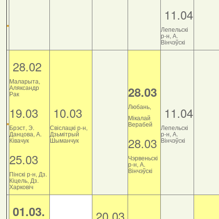
11.04
Лепельскі
р-н, А.
Вінчэўскі
28.02
Маларыта,
Аляксандр
28.03
Рак
Любань,
19.03
10.03
11.04
Мікалай
Верабей
Брэст, Э.
Свіслацкі р-н,
Лепельскі
Данцова, А.
Дзьмітрый
р-н, А.
28.03
Ківачук
Шыманчук
Вінчэўскі
25.03
Чэрвеньскі
р-н, А.
Вінчэўскі
Пінскі р-н, Дз.
Кіцель, Дз.
Харковіч
01.03.
20.03