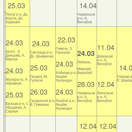
25.03
14.04
Пінскі р-н, Дз.
Чэрвеньскі
Кіцель, Дз.
р-н, А.
Харковіч
Вінчэўскі
22.03
24.03
24.03
11.04
Гомель, З.
24.03
Брэст, Э.
Свіслацкі р-н,
Гарошка
Данцова, А.
Дз. Шыманчук
Докшыцкі
Ківачук
р-н, А.
24.03
Любань,
Вінчэўскі
25.03
14.
24.03
Мікалай
Хойніцкі р-н,
Верабей
Гродна, М.
Арцём
Горацкі р
Маларыта, А.
Гулінскі
Халандач
Р. Шкаб
28.03
12.04
Абрамчук
26.03
24.03
25.03
Чэрвеньскі
Лепельскі
р-н, А.
р-н, А.
Гродзенскі р-н,
Лоеўскі р-н,
Вінчэўскі
Вінчэўскі
Брэсцкі р-н, С.
В. Гуменны
Арцём
АБрамчук, А.
Халандач
Сербун
12.04
12.04