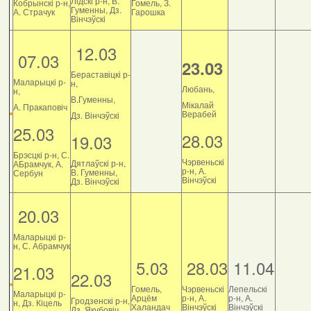
Лідскі р-н, В.
Кобрынскі р-н,
Гомель, З.
Гуменны, Дз.
А. Страчук
Гарошка
Вінчэўскі
12.03
07.03
23.03
Бераставіцкі р-
Маларыцкі р-
н,
Любань,
н,
В.Гуменны,
Мікалай
А. Пракаповіч
Верабей
Дз. Вінчэўскі
25.03
28.03
19.03
Брэсцкі р-н, С.
Чэрвеньскі
Дятлаўскі р-н,
АБрамчук, А.
р-н, А.
В. Гуменны,
Сербун
Вінчэўскі
Дз. Вінчэўскі
20.03
Маларыцкі р-
н, С. Абрамчук
5.03
28.03
11.04
21.03
22.03
Гомель,
Чэрвеньскі
Лепельскі
Маларыцкі р-
Арцём
р-н, А.
р-н, А.
Гродзенскі р-н,
н, Дз. Кіцель
Халандач
Вінчэўскі
Вінчэўскі
Дз. Якубовіч