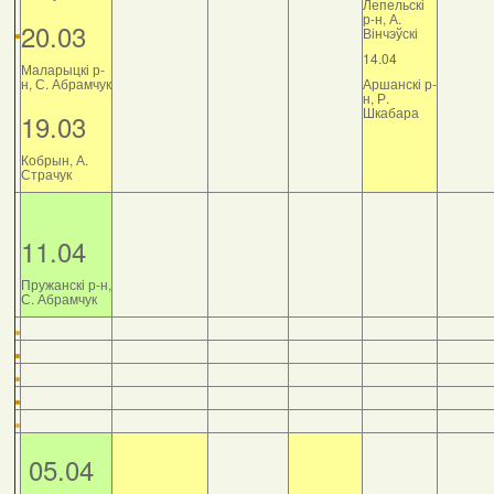
Лепельскі
р-н, А.
20.03
Вінчэўскі
14.04
Маларыцкі р-
н, С. Абрамчук
Аршанскі р-
н, Р.
Шкабара
19.03
Кобрын, А.
Страчук
11.04
Пружанскі р-н,
С. Абрамчук
05.04