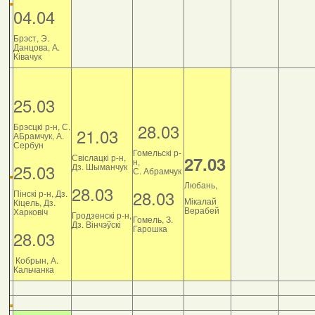
04.04
Брэст, Э.
Данцова, А.
Ківачук
25.03
28.03
Брэсцкі р-н, С.
21.03
АБрамчук, А.
Сербун
Гомельскі р-
Свіслацкі р-н,
27.03
н,
25.03
Дз. Шыманчук
С. Абрамчук
Любань,
28.03
28.03
Пінскі р-н, Дз.
Мікалай
Кіцель, Дз.
Верабей
Харковіч
Гродзенскі р-н,
Гомель, З.
Дз. Вінчэўскі
Гарошка
28.03
Кобрын, А.
Кальчанка