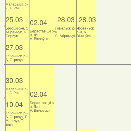
Маларыцкі р-
н, А. Рак
25.03
28.03
28.03
02.04
Брэсцкі р-н, С.
Гомельскі р-
Чэрвеньскі
Бераставіцкі р-
АБрамчук, А.
н,
р-н, А.
н, Дз. і
Сербун
С. Абрамчук
Вінчэўскі
А. Вінчэўскія
27.03
Кобрынскі р-н,
А. Страчук
30.03
Маларыцкі р-
02.04
н, А. Рак
10.04
Бераставіцкі р-
н, Дз. і
А. Вінчэўскія
Кобрынскі р-н,
А. Страчук, Я.
Мальчук, Т.
Еніч