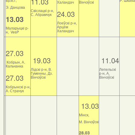
11.03
Брэст,
Р. Шкаб
Халандач
Вінчэўскі
Э. Данцова
Свіслацкі р-н,
24.03
С. Абрамчук
13.03
Лоеўскі р-н,
Арцём
Маларыцкі р-
Халандач
н, VesP
27.03
19.03
11.04
Кобрын, А.
Кальчанка
Лідскі р-н, В.
Лепельскі
Гуменны, Дз.
р-н, А.
27.03
Вінчэўскі
Вінчэўскі
Кобрынскі р-н,
А. Страчук
13.03
Мінск,
М. Вінчэўскі
28.03