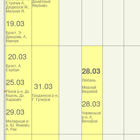
Дзьмітрый
Страчук А.,
Якубовіч
Дзiдкоускi М.,
Мальчук Я.
19.03
Брэст, Э.
Данцова, А.
Ківачук
20.03
Брэст, А.
28.03
Сербун
25.03
Любань,
31.03
Мікалай
Пінскі р-н, Дз.
Верабей
Кіцель, Дз.
Гродзенскі р-н,
Харковіч
Г. Гулеўскі
28.03
29.03
Чэрвеньскі
р-н, А.
Маларыцкі р-
Вінчэўскі
н, Ю. Янкевіч,
А. Рак