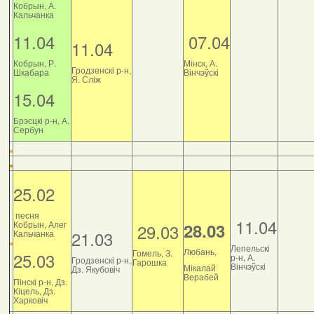
Кобрын, А.
Кальчанка
11.04
07.04
11.04
Кобрын, Р.
Мінск, А.
Гродзенскі р-н,
Шкабара
Вінчэўскі
Я. Сліж
15.04
Брэсцкі р-н, А.
Сербун
25.02
песня
11.04
Кобрын, Алег
28.03
29.03
21.03
Кальчанка
Лепельскі
Любань,
Гомель, З.
25.03
р-н, А.
Гродзенскі р-н,
Гарошка
Вінчэўскі
Мікалай
Дз. Якубовіч
Верабей
Пінскі р-н, Дз.
Кіцель, Дз.
Харковіч