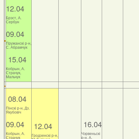
12.04
Брэст, А.
Сербун
09.04
Пружанскі р-н,
С. Абрамчук
15.04
Кобрын, А.
Страчук,
Мальчук
08.04
Пінскі р-н, Дз.
Якубовіч
09.04
16.04
12.04
Кобрын, А.
Чэрвеньскі
Гродзенскі р-н,
Страчук
р-н, А.