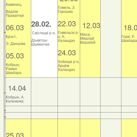
Каменец,
Гомель, З.
Вадзім
Гарошка
Пракапчук
22.03
28.02.
12.03
06.03
18.
Гомельскі р-
Свіслацкі р-н,
Мінск,
Брэст,
н, А.
Горкі, Р.
Мікалай
Дзьмітры
Халандач
Шкабара
Верабей
Э. Данцова
Шыманчук
24.03
05.03
Хойніцкі р-н,
Кобрын,
Арцём
Раман
Халандач
Шкабара
14.04
Кобрын, А.
Кальчанка
25.03