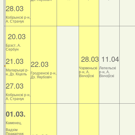
28.03
Кобрынскі р-н,
А. Страчук
20.03
Брэст, А.
Сербун
28.03
11.04
21.03
22.03
Чэрвеньскі
Лепельскі
Маларыцкі р-
р-н, А.
р-н, А.
Гродзенскі р-н,
н, Дз. Кіцель
Вінчэўскі
Вінчэўскі
Дз. Якубовіч
27.03
Кобрынскі р-н,
А. Страчук
01.03.
Каменец,
Вадзім
Пракапчук