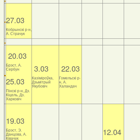
27.03
Кобрынскі р-н,
А. Страчук
20.03
Брэст, А.
3.03
22.03
Сербун
Казіміроўка,
Гомельскі р-
25.03
Дзьмітрый
н, А.
Якубовіч
Халандач
Пінскі р-н, Дз.
Кіцель, Дз.
Харковіч
19.03
12.04
Брэст, Э.
Данцова, А.
Ківачук