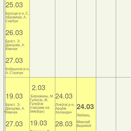
25.03
Брэсцкі р-н, С.
АБрамчук, А.
Сербун
26.03
Брэст, Э.
Данцова, А.
Ківачук
27.03
Кобрынскі р-н,
А. Страчук
2.03
19.03
24.03
Беражаны, М.
Гулінскі, Ж.
Гулеўскі
24.03
Брэст, Э.
Лоеўскі р-н,
(таксама на
Данцова, А.
Арцём
зімоўцы)
Ківачук
Халандач
Любань,
19.03
27.03
28.03
Мікалай
Верабей