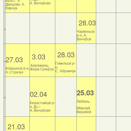
Брэст, Э.
А. Вінчэўскія
Данцова, А.
Ківачук
28.03
Чэрвеньскі
р-н, А.
Вінчэўскі
28.03
3.03
27.03
Гомельскі р-
Беражаны,
н,
Кобрынскі р-н,
Жорж Гулеўскі
С. Абрамчук
А. Страчук
25.03
02.04
Любань,
Бераставіцкі р-
н, Дз. і
Мікалай
А. Вінчэўскія
Верабей
21.03