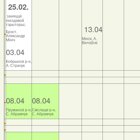
25.02.
заняццё
гнездавой
тэрыторыі,
13.04
Брэст,
Аляксандр
Мінск, А.
Мініч
Вінчэўскі
03.04
Кобрынскі р-н,
А. Страчук
08.04
08.04
Пружанскі р-н,
Свіслацкі р-н,
С. Абрамчук
С. Абрамчук