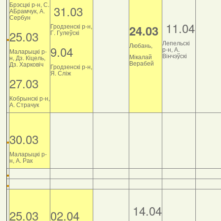
Брэсцкі р-н, С.
31.03
АБрамчук, А.
Сербун
11.04
Гродзенскі р-н,
24.03
25.03
Г. Гулеўскі
Лепельскі
Любань,
9.04
р-н, А.
Маларыцкі р-
Вінчэўскі
Мікалай
н, Дз. Кіцель,
Верабей
Дз. Харковіч
Гродзенскі р-н,
Я. Сліж
27.03
Кобрынскі р-н,
А. Страчук
30.03
Маларыцкі р-
н, А. Рак
14.04
25.03
02.04