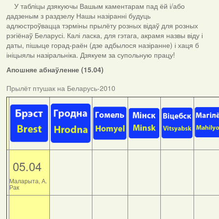
У табліцы дзякуючы Вашым каментарам пад ёй і/або
дадзеным з раздзелу Нашы назіранні будуць
адлюстроўвацца тэрміны прылёту розных відаў для розных
рэгіёнаў Беларусі. Калі ласка, для гэтага, акрамя назвы віду і
даты, пішыце горад-раён (дзе адбылося назіранне) і хаця б
ініцыялы назіральніка. Дзякуем за супольную працу!
Апошняе абнаўленне (15.04)
Прылёт птушак на Беларусь-2010
05.04
Маларыта, А.
Рак