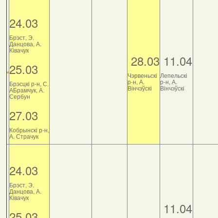
24.03
Брэст, Э.
Данцова, А.
Ківачук
28.03
11.04
25.03
Чэрвеньскі
Лепельскі
р-н, А.
р-н, А.
Брэсцкі р-н, С.
Вінчэўскі
Вінчэўскі
АБрамчук, А.
Сербун
27.03
Кобрынскі р-н,
А. Страчук
24.03
Брэст, Э.
Данцова, А.
Ківачук
11.04
25.03