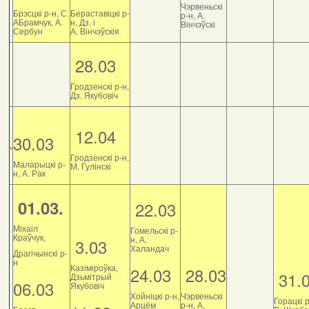
Чэрвеньскі
Брэсцкі р-н, С.
Бераставіцкі р-
р-н, А.
АБрамчук, А.
н, Дз. і
Вінчэўскі
Сербун
А. Вінчэўскія
28.03
Гродзенскі р-н,
Дз. Якубовіч
12.04
30.03
Гродзенскі р-н,
Маларыцкі р-
М. Гулінскі
н, А. Рак
01.03.
22.03
Міхаіл
Гомельскі р-
Краўчук,
н, А.
3.03
Халандач
Драгічынскі р-
н
Казіміроўка,
24.03
28.03
31.
Дзьмітрый
06.03
Якубовіч
Хойніцкі р-н,
Чэрвеньскі
Горацкі р
Арцём
р-н, А.