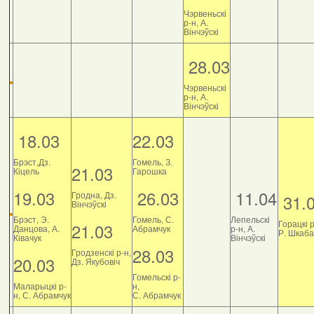
Чэрвеньскі
р-н, А.
Вінчэўскі
28.03
Чэрвеньскі
р-н, А.
Вінчэўскі
18.03
22.03
Брэст,Дз.
Гомель, З.
21.03
Кіцель
Гарошка
19.03
26.03
11.04
Гродна, Дз.
31.
Вінчэўскі
Брэст, Э.
Гомель, С.
Лепельскі
Горацкі р
21.03
Данцова, А.
Абрамчук
р-н, А.
Р. Шкаб
Ківачук
Вінчэўскі
28.03
Гродзенскі р-н,
20.03
Дз. Якубовіч
Гомельскі р-
Маларыцкі р-
н,
н, С. Абрамчук
С. Абрамчук