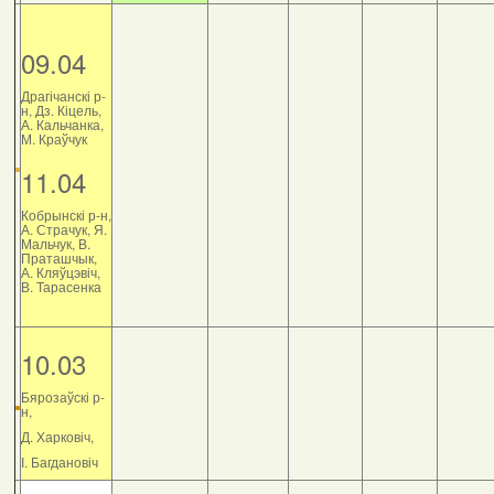
09.04
Драгічанскі р-
н, Дз. Кіцель,
А. Кальчанка,
М. Краўчук
11.04
Кобрынскі р-н,
А. Страчук, Я.
Мальчук, В.
Праташчык,
А. Кляўцэвіч,
В. Тарасенка
10.03
Бярозаўскі р-
н,
Д. Харковіч,
І. Багдановіч