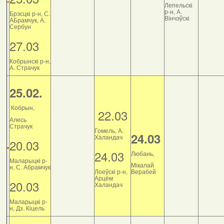
Лепельскі
р-н, А.
Брэсцкі р-н, С.
Вінчэўскі
АБрамчук, А.
Сербун
27.03
Кобрынскі р-н,
А. Страчук
25.02.
Кобрын,
22.03
Алесь
Страчук
Гомель, А.
24.03
Халандач
20.03
24.03
Любань,
Маларыцкі р-
Мікалай
н, С. Абрамчук
Лоеўскі р-н,
Верабей
Арцём
20.03
Халандач
Маларыцкі р-
н, Дз. Кіцель