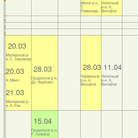
Мінскі р-н,
Лепельскі
Т.
р-н, А.
Раманава
Вінчэўскі
20.03
Маларыцкі р-
н, С. Абрамчук
28.03
11.04
28.03
20.03
Чэрвеньскі
Лепельскі
Гродзенскі р-н,
А. Мініч
р-н, А.
р-н, А.
Дз. Якубовіч
Вінчэўскі
Вінчэўскі
21.03
Маларыцкі р-
н. А. Рак
15.04
Гродзенскі р-н,
Г. Гулеўскі