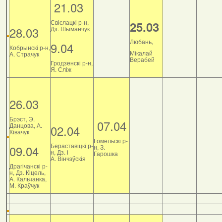
21.03
Свіслацкі р-н,
25.03
28.03
Дз. Шыманчук
Любань,
9.04
Кобрынскі р-н,
Мікалай
А. Страчук
Верабей
Гродзенскі р-н,
Я. Сліж
26.03
Брэст, Э.
07.04
Данцова, А.
02.04
Ківачук
Гомельскі р-
Бераставіцкі р-
09.04
н, З.
н, Дз. і
Гарошка
А. Вінчэўскія
Драгічанскі р-
н, Дз. Кіцель,
А. Кальчанка,
М. Краўчук