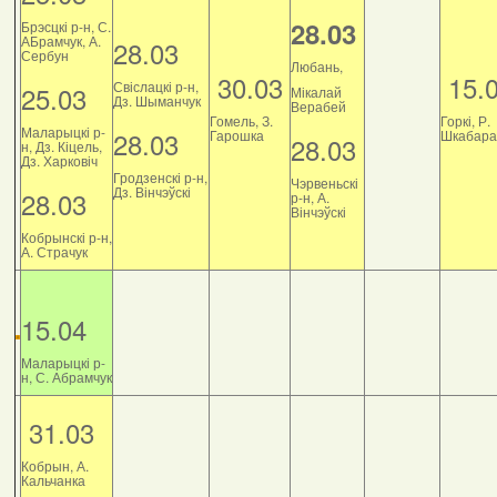
28.03
Брэсцкі р-н, С.
АБрамчук, А.
28.03
Сербун
Любань,
30.03
15.
Свіслацкі р-н,
25.03
Мікалай
Дз. Шыманчук
Верабей
Гомель, З.
Горкі, Р.
Маларыцкі р-
28.03
Гарошка
Шкабара
28.03
н, Дз. Кіцель,
Дз. Харковіч
Гродзенскі р-н,
Чэрвеньскі
Дз. Вінчэўскі
28.03
р-н, А.
Вінчэўскі
Кобрынскі р-н,
А. Страчук
15.04
Маларыцкі р-
н, С. Абрамчук
31.03
Кобрын, А.
Кальчанка