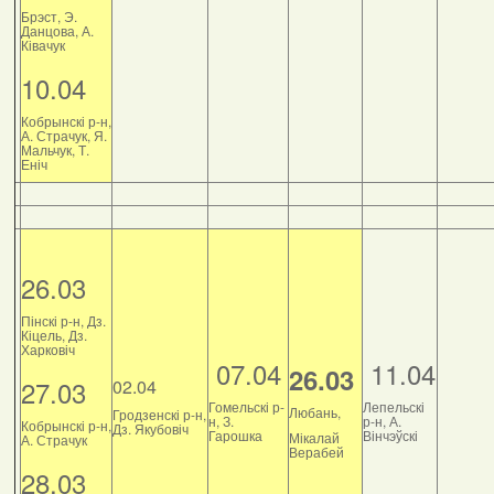
Брэст, Э.
Данцова, А.
Ківачук
10.04
Кобрынскі р-н,
А. Страчук, Я.
Мальчук, Т.
Еніч
26.03
Пінскі р-н, Дз.
Кіцель, Дз.
Харковіч
07.04
11.04
26.03
27.03
02.04
Гомельскі р-
Лепельскі
Любань,
Гродзенскі р-н,
н, З.
р-н, А.
Кобрынскі р-н,
Дз. Якубовіч
Гарошка
Вінчэўскі
Мікалай
А. Страчук
Верабей
28.03