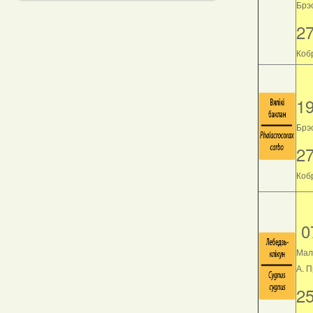
Брэс
2
Кобр
1
Брэс
2
Кобр
0
Мал
А. 
2