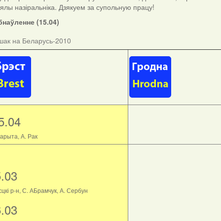
ыялы назіральніка. Дзякуем за супольную працу!
наўленне (15.04)
шак на Беларусь-2010
5.04
арыта, А. Рак
5.03
цкі р-н, С. АБрамчук, А. Сербун
6.03