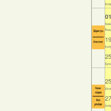
Кобр
01
Кам
Вад
1
Коб
2
Брэс
2
Брэс
2
Кобр