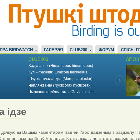
ПРА BIRDWATCH
ГАЛЕРЭЯ
CLUB200
ФОРУМ
СПІСЫ П
CLUB200
АПОШ
Хадулачнік (Himantopus himantopus)
Кулік-гразевік (Limicola falcinellus…
Шчурка-пчалаедка (Merops apiaster)
Чапля-кваква (Nycticorax nycticorax)
Чырвонаваллёвы гагач (Gavia stellata…
а ідзе
дзякуючы Вашым каментарам пад ёй і/або дадзеным з раздзелу На
ў для розных рэгіёнаў Беларусі. Калі ласка, для гэтага, акрамя назв