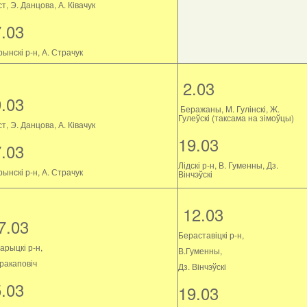
т, Э. Данцова, А. Ківачук
7.03
ынскі р-н, А. Страчук
2.03
9.03
Беражаны, М. Гулінскі, Ж.
Гулеўскі (таксама на зімоўцы)
т, Э. Данцова, А. Ківачук
19.03
7.03
Лідскі р-н, В. Гуменны, Дз.
ынскі р-н, А. Страчук
Вінчэўскі
12.03
7.03
Бераставіцкі р-н,
арыцкі р-н,
В.Гуменны,
Пракаповіч
Дз. Вінчэўскі
5.03
19.03