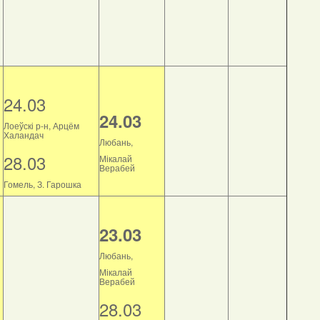
24.03
24.03
Лоеўскі р-н, Арцём
Халандач
Любань,
28.03
Мікалай
Верабей
Гомель, З. Гарошка
23.03
Любань,
Мікалай
Верабей
28.03