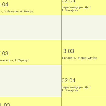
9.04
Бераставіцкі р-н, Дз. і
А. Вінчэўскія
т, Э. Данцова, А. Ківачук
3.03
7.03
Беражаны, Жорж Гулеўскі
ынскі р-н, А. Страчук
02.04
Бераставіцкі р-н, Дз. і
А. Вінчэўскія
1.03