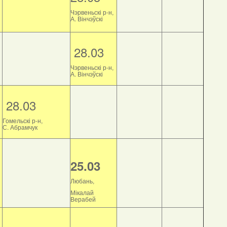
Чэрвеньскі р-н,
А. Вінчэўскі
28.03
Чэрвеньскі р-н,
А. Вінчэўскі
28.03
Гомельскі р-н,
С. Абрамчук
25.03
Любань,
Мікалай
Верабей