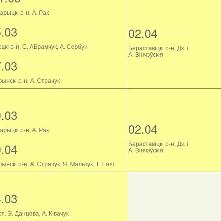
рыцкі р-н, А. Рак
5.03
02.04
цкі р-н, С. АБрамчук, А. Сербун
Бераставіцкі р-н, Дз. і
А. Вінчэўскія
7.03
ынскі р-н, А. Страчук
0.03
02.04
рыцкі р-н, А. Рак
Бераставіцкі р-н, Дз. і
0.04
А. Вінчэўскія
ынскі р-н, А. Страчук, Я. Мальчук, Т. Еніч
4.03
т, Э. Данцова, А. Ківачук