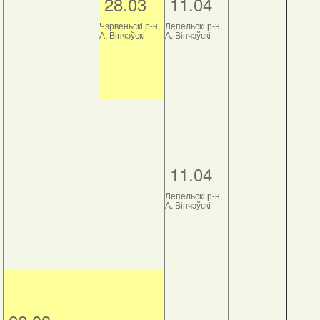
28.03
11.04
Чэрвеньскі р-н,
Лепельскі р-н,
А. Вінчэўскі
А. Вінчэўскі
11.04
Лепельскі р-н,
А. Вінчэўскі