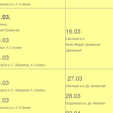
ынскі р-н, А. Страчук
.03.
енец,
16.03
зім Пракапчук
9.03
Свіслацкі р-н,
Качко Фёдар, Шыманчук
рын, А. Страчук
Дзьмітрый
5.03
цкі р-н, С. АБрамчук, А. Сербун
27.03
5.03
Свіслацкі р-н, Дз. Шыманчук
цкі р-н, С. АБрамчук, А. Сербун
28.03
7.03
Гродзенскі р-н, Дз. Якубовіч
ынскі р-н, А. Страчук
02.04