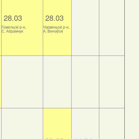
28.03
28.03
Гомельскі р-н,
Чэрвеньскі р-н,
С. Абрамчук
А. Вінчэўскі