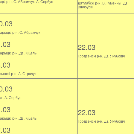
цкі р-н, С. АБрамчук, А. Сербун
Дятлаўскі р-н, В. Гуменны, Дз.
Вінчэўскі
0.03
арыцкі р-н, С. Абрамчук
1.03
22.03
рыцкі р-н, Дз. Кіцель
Гродзенскі р-н, Дз. Якубовіч
8.03
ынскі р-н, А. Страчук
0.03
ст, А. Сербун
1.03
22.03
рыцкі р-н, Дз. Кіцель
Гродзенскі р-н, Дз. Якубовіч
7.03