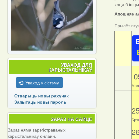
хаця б ініц
Апошняе аб
Прылёт пту
УВАХОД ДЛЯ
КАРЫСТАЛЬНІКАЎ
0
Уваход у сістэму
Мал
Стварыць новы рахунак
Запытаць новы пароль
2
ЗАРАЗ НА САЙЦЕ
Брэс
2
Зараз няма зарэгістраваных
карыстальнікаў онлайн.