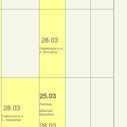
28.03
Чэрвеньскі р-н,
А. Вінчэўскі
25.03
Любань,
28.03
Мікалай
Верабей
Гомельскі р-н,
С. Абрамчук
28.03