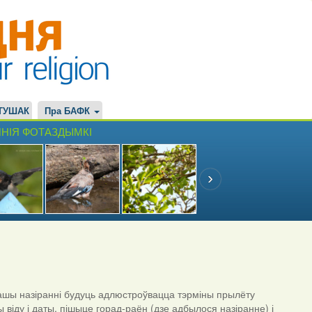
ТУШАК
Пра БАФК
НІЯ ФОТАЗДЫМКІ
шы назіранні будуць адлюстроўвацца тэрміны прылёту
ы віду і даты, пішыце горад-раён (дзе адбылося назіранне) і