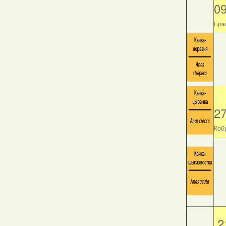
0
Брэс
2
Кобр
2