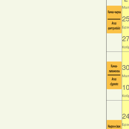
Мала
2
Брэс
2
Кобр
3
Мала
1
Кобр
2
Брэс