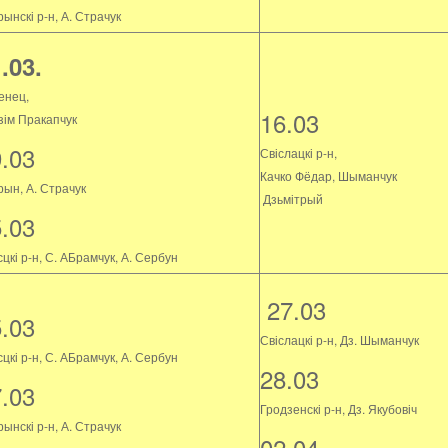
ынскі р-н, А. Страчук
.03.
енец,
16.03
зім Пракапчук
9.03
Свіслацкі р-н,
Качко Фёдар, Шыманчук
рын, А. Страчук
Дзьмітрый
5.03
цкі р-н, С. АБрамчук, А. Сербун
27.03
5.03
Свіслацкі р-н, Дз. Шыманчук
цкі р-н, С. АБрамчук, А. Сербун
28.03
7.03
Гродзенскі р-н, Дз. Якубовіч
ынскі р-н, А. Страчук
02.04