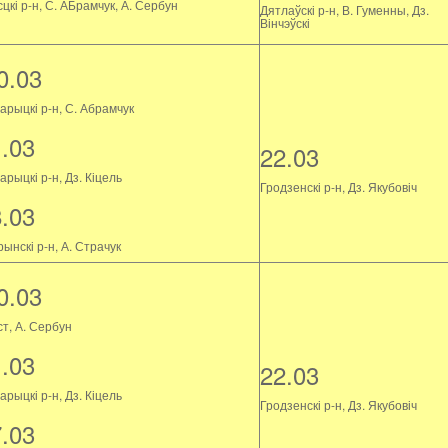
цкі р-н, С. АБрамчук, А. Сербун
Дятлаўскі р-н, В. Гуменны, Дз.
Вінчэўскі
0.03
арыцкі р-н, С. Абрамчук
1.03
22.03
рыцкі р-н, Дз. Кіцель
Гродзенскі р-н, Дз. Якубовіч
8.03
ынскі р-н, А. Страчук
0.03
ст, А. Сербун
1.03
22.03
рыцкі р-н, Дз. Кіцель
Гродзенскі р-н, Дз. Якубовіч
7.03