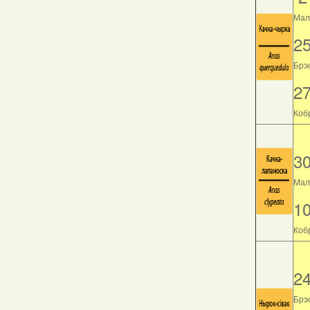
Мала
2
Брэс
2
Кобр
3
Мала
1
Кобр
2
Брэс