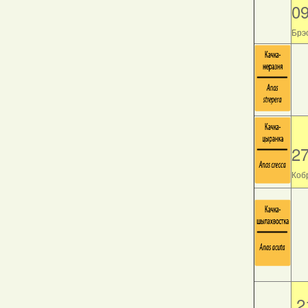
0
Брэс
2
Кобр
2