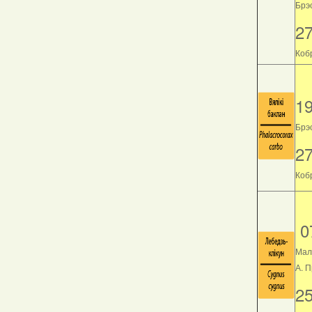
Брэс
2
Кобр
1
Брэс
2
Кобр
0
Мал
А. 
2