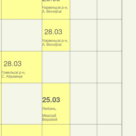
Чэрвеньскі р-н,
А. Вінчэўскі
28.03
Чэрвеньскі р-н,
А. Вінчэўскі
28.03
Гомельскі р-н,
С. Абрамчук
25.03
Любань,
Мікалай
Верабей