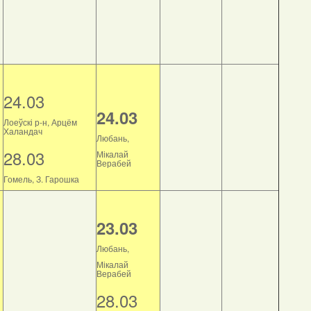
24.03
24.03
Лоеўскі р-н, Арцём
Халандач
Любань,
28.03
Мікалай
Верабей
Гомель, З. Гарошка
23.03
Любань,
Мікалай
Верабей
28.03