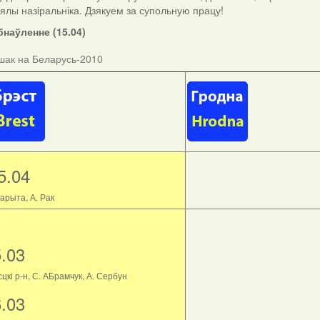
ыялы назіральніка. Дзякуем за супольную працу!
наўленне (15.04)
шак на Беларусь-2010
5.04
арыта, А. Рак
5.03
цкі р-н, С. АБрамчук, А. Сербун
6.03