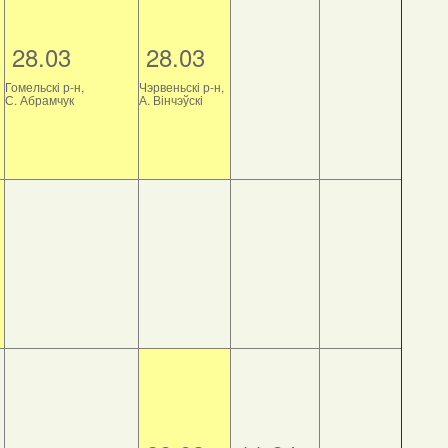
28.03
28.03
Гомельскі р-н,
Чэрвеньскі р-н,
С. Абрамчук
А. Вінчэўскі