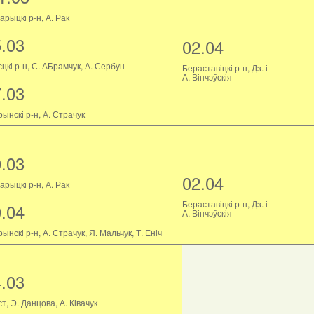
рыцкі р-н, А. Рак
5.03
02.04
цкі р-н, С. АБрамчук, А. Сербун
Бераставіцкі р-н, Дз. і
А. Вінчэўскія
7.03
ынскі р-н, А. Страчук
0.03
02.04
рыцкі р-н, А. Рак
Бераставіцкі р-н, Дз. і
0.04
А. Вінчэўскія
ынскі р-н, А. Страчук, Я. Мальчук, Т. Еніч
4.03
т, Э. Данцова, А. Ківачук