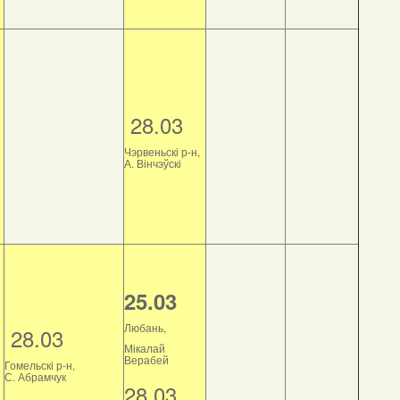
28.03
Чэрвеньскі р-н,
А. Вінчэўскі
25.03
Любань,
28.03
Мікалай
Верабей
Гомельскі р-н,
С. Абрамчук
28.03