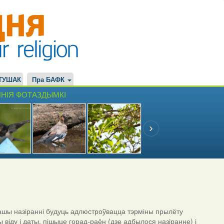
ТУШАК
Пра БАФК
НІЯ ФОТАЗДЫМКІ
шы назіранні будуць адлюстроўвацца тэрміны прылёту
ы віду і даты, пішыце горад-раён (дзе адбылося назіранне) і