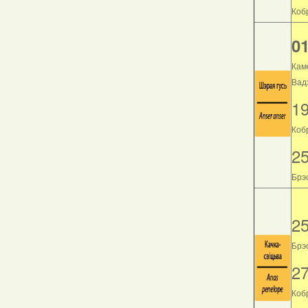
Кобр
01
Кам
Вад
1
Коб
2
Брэс
2
Брэс
2
Кобр