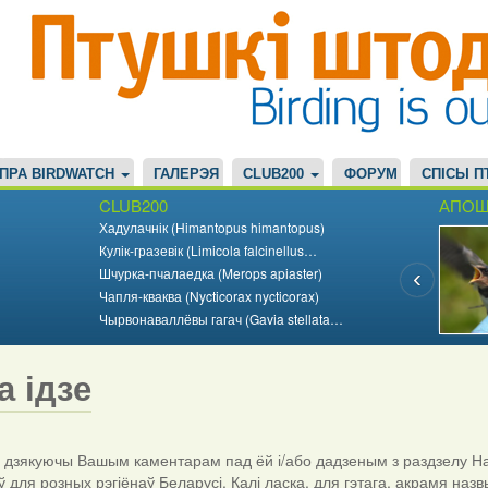
ПРА BIRDWATCH
ГАЛЕРЭЯ
CLUB200
ФОРУМ
СПІСЫ П
CLUB200
АПОШ
Хадулачнік (Himantopus himantopus)
Кулік-гразевік (Limicola falcinellus…
Шчурка-пчалаедка (Merops apiaster)
Чапля-кваква (Nycticorax nycticorax)
Чырвонаваллёвы гагач (Gavia stellata…
а ідзе
дзякуючы Вашым каментарам пад ёй і/або дадзеным з раздзелу На
ў для розных рэгіёнаў Беларусі. Калі ласка, для гэтага, акрамя назв