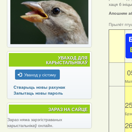
хаця б ініц
Апошняе аб
Прылёт пту
УВАХОД ДЛЯ
КАРЫСТАЛЬНІКАЎ
0
Уваход у сістэму
Мал
Стварыць новы рахунак
Запытаць новы пароль
2
ЗАРАЗ НА САЙЦЕ
Брэс
Зараз няма зарэгістраваных
2
карыстальнікаў онлайн.