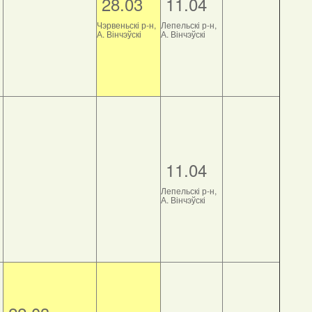
28.03
11.04
Чэрвеньскі р-н,
Лепельскі р-н,
А. Вінчэўскі
А. Вінчэўскі
11.04
Лепельскі р-н,
А. Вінчэўскі