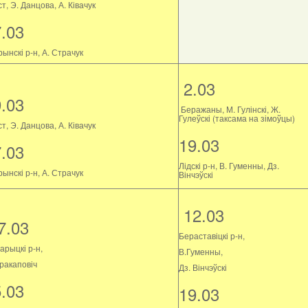
т, Э. Данцова, А. Ківачук
7.03
ынскі р-н, А. Страчук
2.03
9.03
Беражаны, М. Гулінскі, Ж.
Гулеўскі (таксама на зімоўцы)
т, Э. Данцова, А. Ківачук
19.03
7.03
Лідскі р-н, В. Гуменны, Дз.
ынскі р-н, А. Страчук
Вінчэўскі
12.03
7.03
Бераставіцкі р-н,
арыцкі р-н,
В.Гуменны,
Пракаповіч
Дз. Вінчэўскі
5.03
19.03