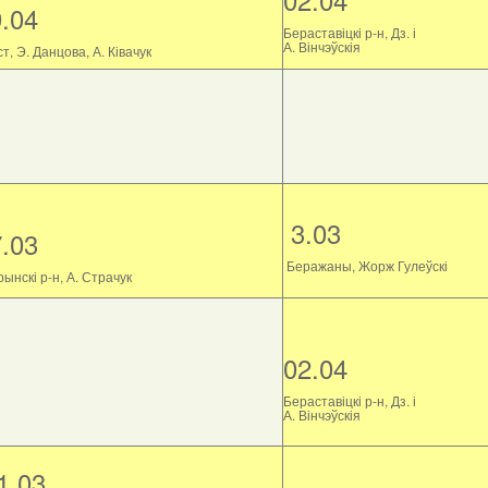
9.04
Бераставіцкі р-н, Дз. і
А. Вінчэўскія
т, Э. Данцова, А. Ківачук
3.03
7.03
Беражаны, Жорж Гулеўскі
ынскі р-н, А. Страчук
02.04
Бераставіцкі р-н, Дз. і
А. Вінчэўскія
1.03