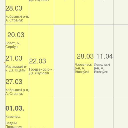
28.03
Кобрынскі р-н,
А. Страчук
20.03
Брэст, А.
Сербун
28.03
11.04
21.03
22.03
Чэрвеньскі
Лепельскі
Маларыцкі р-
р-н, А.
р-н, А.
Гродзенскі р-н,
н, Дз. Кіцель
Вінчэўскі
Вінчэўскі
Дз. Якубовіч
27.03
Кобрынскі р-н,
А. Страчук
01.03.
Каменец,
Вадзім
Пракапчук