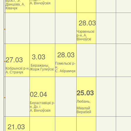
Брэст, Э.
А. Вінчэўскія
Данцова, А.
Ківачук
28.03
Чэрвеньскі
р-н, А.
Вінчэўскі
28.03
3.03
27.03
Гомельскі р-
Беражаны,
н,
Кобрынскі р-н,
Жорж Гулеўскі
С. Абрамчук
А. Страчук
25.03
02.04
Любань,
Бераставіцкі р-
н, Дз. і
Мікалай
А. Вінчэўскія
Верабей
21.03