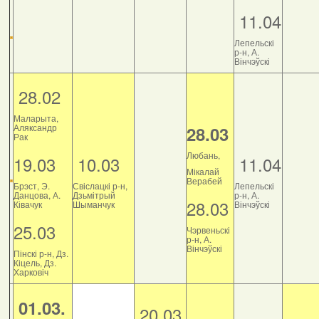
11.04
Лепельскі
р-н, А.
Вінчэўскі
28.02
Маларыта,
Аляксандр
28.03
Рак
Любань,
19.03
10.03
11.04
Мікалай
Верабей
Брэст, Э.
Свіслацкі р-н,
Лепельскі
Данцова, А.
Дзьмітрый
р-н, А.
28.03
Ківачук
Шыманчук
Вінчэўскі
25.03
Чэрвеньскі
р-н, А.
Вінчэўскі
Пінскі р-н, Дз.
Кіцель, Дз.
Харковіч
01.03.
20.03