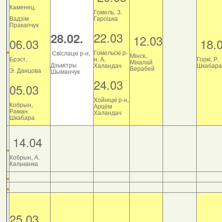
Каменец,
Гомель, З.
Вадзім
Гарошка
Пракапчук
22.03
28.02.
12.03
06.03
18.
Гомельскі р-
Свіслацкі р-н,
Мінск,
Брэст,
н, А.
Горкі, Р.
Мікалай
Дзьмітры
Халандач
Шкабара
Верабей
Э. Данцова
Шыманчук
24.03
05.03
Хойніцкі р-н,
Кобрын,
Арцём
Раман
Халандач
Шкабара
14.04
Кобрын, А.
Кальчанка
25.03