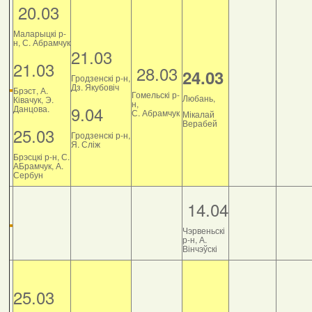
20.03
Маларыцкі р-
н, С. Абрамчук
21.03
21.03
28.03
24.03
Гродзенскі р-н,
Дз. Якубовіч
Брэст, А.
Гомельскі р-
Любань,
Ківачук, Э.
н,
9.04
Данцова.
С. Абрамчук
Мікалай
Верабей
25.03
Гродзенскі р-н,
Я. Сліж
Брэсцкі р-н, С.
АБрамчук, А.
Сербун
14.04
Чэрвеньскі
р-н, А.
Вінчэўскі
25.03