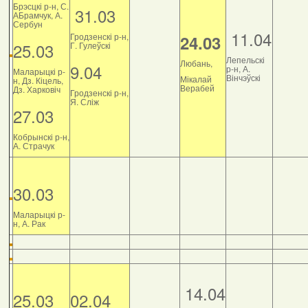
Брэсцкі р-н, С.
31.03
АБрамчук, А.
Сербун
11.04
Гродзенскі р-н,
24.03
25.03
Г. Гулеўскі
Лепельскі
Любань,
9.04
р-н, А.
Маларыцкі р-
Вінчэўскі
Мікалай
н, Дз. Кіцель,
Верабей
Дз. Харковіч
Гродзенскі р-н,
Я. Сліж
27.03
Кобрынскі р-н,
А. Страчук
30.03
Маларыцкі р-
н, А. Рак
14.04
25.03
02.04