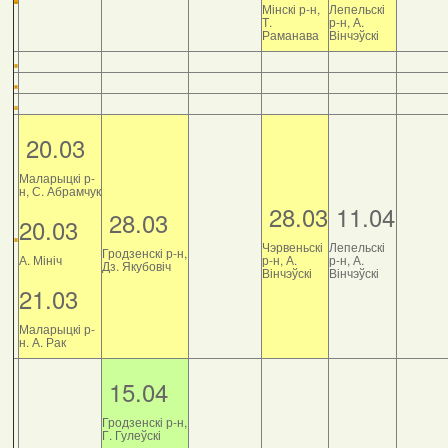
Мінскі р-н,
Лепельскі
Т.
р-н, А.
Раманава
Вінчэўскі
20.03
Маларыцкі р-
н, С. Абрамчук
28.03
11.04
28.03
20.03
Чэрвеньскі
Лепельскі
Гродзенскі р-н,
А. Мініч
р-н, А.
р-н, А.
Дз. Якубовіч
Вінчэўскі
Вінчэўскі
21.03
Маларыцкі р-
н. А. Рак
15.04
Гродзенскі р-н,
Г. Гулеўскі