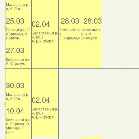
Маларыцкі р-
н, А. Рак
25.03
28.03
28.03
02.04
Брэсцкі р-н, С.
Гомельскі р-
Чэрвеньскі
Бераставіцкі р-
АБрамчук, А.
н,
р-н, А.
н, Дз. і
Сербун
С. Абрамчук
Вінчэўскі
А. Вінчэўскія
27.03
Кобрынскі р-н,
А. Страчук
30.03
Маларыцкі р-
02.04
н, А. Рак
10.04
Бераставіцкі р-
н, Дз. і
А. Вінчэўскія
Кобрынскі р-н,
А. Страчук, Я.
Мальчук, Т.
Еніч