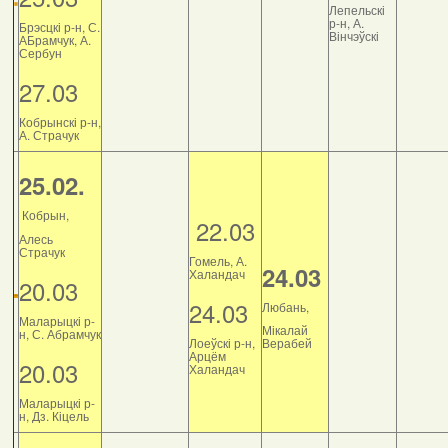
Лепельскі
р-н, А.
Брэсцкі р-н, С.
Вінчэўскі
АБрамчук, А.
Сербун
27.03
Кобрынскі р-н,
А. Страчук
25.02.
Кобрын,
22.03
Алесь
Страчук
Гомель, А.
24.03
Халандач
20.03
24.03
Любань,
Маларыцкі р-
Мікалай
н, С. Абрамчук
Лоеўскі р-н,
Верабей
Арцём
20.03
Халандач
Маларыцкі р-
н, Дз. Кіцель