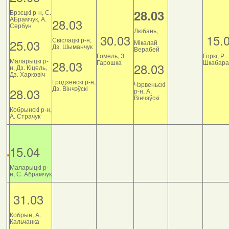
28.03
Брэсцкі р-н, С.
АБрамчук, А.
28.03
Сербун
Любань,
30.03
15.
Свіслацкі р-н,
25.03
Мікалай
Дз. Шыманчук
Верабей
Гомель, З.
Горкі, Р.
Маларыцкі р-
28.03
Гарошка
Шкабара
28.03
н, Дз. Кіцель,
Дз. Харковіч
Гродзенскі р-н,
Чэрвеньскі
Дз. Вінчэўскі
28.03
р-н, А.
Вінчэўскі
Кобрынскі р-н,
А. Страчук
15.04
Маларыцкі р-
н, С. Абрамчук
31.03
Кобрын, А.
Кальчанка