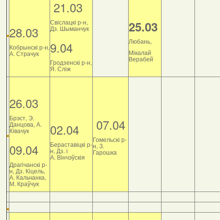
21.03
Свіслацкі р-н,
25.03
28.03
Дз. Шыманчук
Любань,
9.04
Кобрынскі р-н,
Мікалай
А. Страчук
Верабей
Гродзенскі р-н,
Я. Сліж
26.03
Брэст, Э.
07.04
Данцова, А.
02.04
Ківачук
Гомельскі р-
Бераставіцкі р-
09.04
н, З.
н, Дз. і
Гарошка
А. Вінчэўскія
Драгічанскі р-
н, Дз. Кіцель,
А. Кальчанка,
М. Краўчук