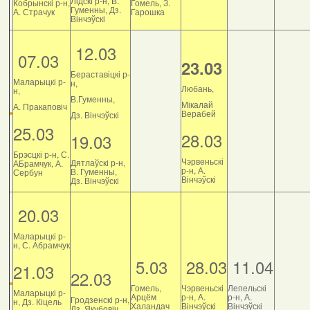
Лідскі р-н, В.
Кобрынскі р-н,
Гомель, З.
Гуменны, Дз.
А. Страчук
Гарошка
Вінчэўскі
12.03
07.03
23.03
Бераставіцкі р-
Маларыцкі р-
н,
Любань,
н,
В.Гуменны,
Мікалай
А. Пракаповіч
Верабей
Дз. Вінчэўскі
25.03
28.03
19.03
Брэсцкі р-н, С.
Чэрвеньскі
Дятлаўскі р-н,
АБрамчук, А.
р-н, А.
В. Гуменны,
Сербун
Вінчэўскі
Дз. Вінчэўскі
20.03
Маларыцкі р-
н, С. Абрамчук
5.03
28.03
11.04
21.03
22.03
Гомель,
Чэрвеньскі
Лепельскі
Маларыцкі р-
Арцём
р-н, А.
р-н, А.
Гродзенскі р-н,
н, Дз. Кіцель
Халандач
Вінчэўскі
Вінчэўскі
Дз. Якубовіч