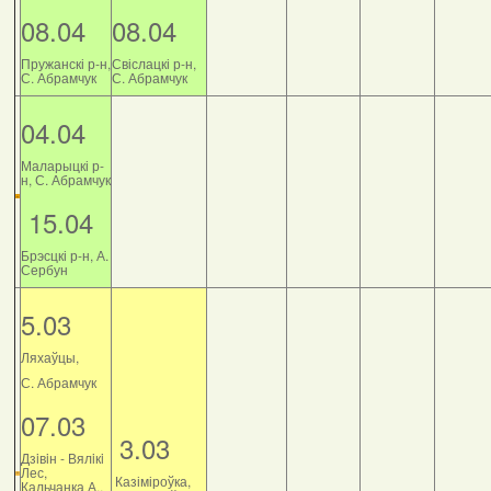
08.04
08.04
Пружанскі р-н,
Свіслацкі р-н,
С. Абрамчук
С. Абрамчук
04.04
Маларыцкі р-
н, С. Абрамчук
15.04
Брэсцкі р-н, А.
Сербун
5.03
Ляхаўцы,
С. Абрамчук
07.03
3.03
Дзiвiн - Вялiкi
Лес,
Казіміроўка,
Кальчанка А.,