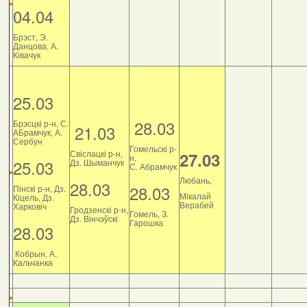
04.04
Брэст, Э.
Данцова, А.
Ківачук
25.03
28.03
Брэсцкі р-н, С.
21.03
АБрамчук, А.
Сербун
Гомельскі р-
Свіслацкі р-н,
27.03
н,
25.03
Дз. Шыманчук
С. Абрамчук
Любань,
28.03
28.03
Пінскі р-н, Дз.
Мікалай
Кіцель, Дз.
Верабей
Харковіч
Гродзенскі р-н,
Гомель, З.
Дз. Вінчэўскі
Гарошка
28.03
Кобрын, А.
Кальчанка