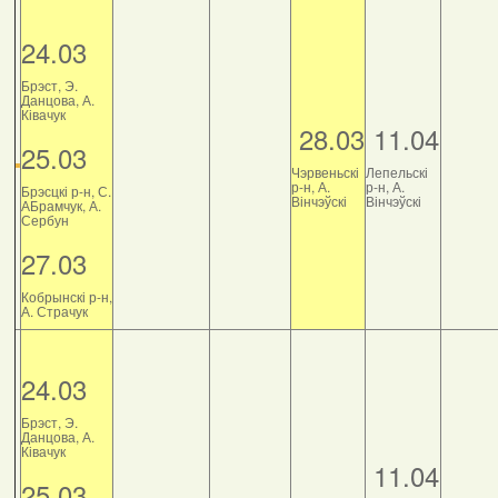
24.03
Брэст, Э.
Данцова, А.
Ківачук
28.03
11.04
25.03
Чэрвеньскі
Лепельскі
р-н, А.
р-н, А.
Брэсцкі р-н, С.
Вінчэўскі
Вінчэўскі
АБрамчук, А.
Сербун
27.03
Кобрынскі р-н,
А. Страчук
24.03
Брэст, Э.
Данцова, А.
Ківачук
11.04
25.03