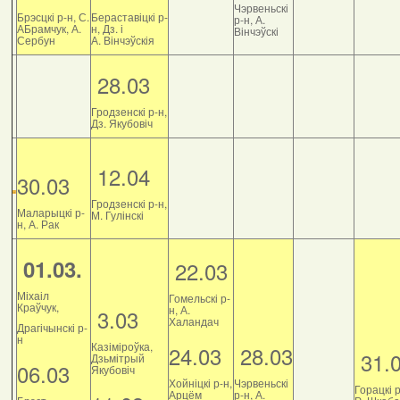
Чэрвеньскі
Брэсцкі р-н, С.
Бераставіцкі р-
р-н, А.
АБрамчук, А.
н, Дз. і
Вінчэўскі
Сербун
А. Вінчэўскія
28.03
Гродзенскі р-н,
Дз. Якубовіч
12.04
30.03
Гродзенскі р-н,
Маларыцкі р-
М. Гулінскі
н, А. Рак
01.03.
22.03
Міхаіл
Гомельскі р-
Краўчук,
н, А.
3.03
Халандач
Драгічынскі р-
н
Казіміроўка,
24.03
28.03
31.
Дзьмітрый
06.03
Якубовіч
Хойніцкі р-н,
Чэрвеньскі
Горацкі р
Арцём
р-н, А.