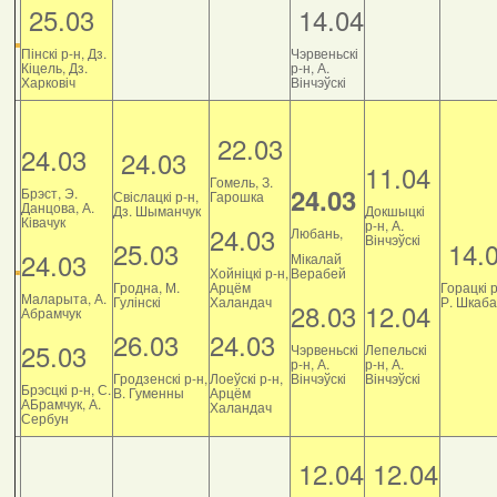
25.03
14.04
Пінскі р-н, Дз.
Чэрвеньскі
Кіцель, Дз.
р-н, А.
Харковіч
Вінчэўскі
22.03
24.03
24.03
11.04
Гомель, З.
24.03
Брэст, Э.
Свіслацкі р-н,
Гарошка
Данцова, А.
Дз. Шыманчук
Докшыцкі
Ківачук
р-н, А.
24.03
Любань,
Вінчэўскі
25.03
14.
24.03
Мікалай
Хойніцкі р-н,
Верабей
Гродна, М.
Арцём
Горацкі р
Маларыта, А.
Гулінскі
Халандач
Р. Шкаб
28.03
12.04
Абрамчук
26.03
24.03
25.03
Чэрвеньскі
Лепельскі
р-н, А.
р-н, А.
Гродзенскі р-н,
Лоеўскі р-н,
Вінчэўскі
Вінчэўскі
Брэсцкі р-н, С.
В. Гуменны
Арцём
АБрамчук, А.
Халандач
Сербун
12.04
12.04