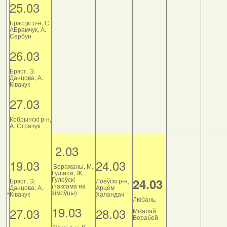
25.03
Брэсцкі р-н, С.
АБрамчук, А.
Сербун
26.03
Брэст, Э.
Данцова, А.
Ківачук
27.03
Кобрынскі р-н,
А. Страчук
2.03
19.03
24.03
Беражаны, М.
Гулінскі, Ж.
Гулеўскі
24.03
Брэст, Э.
Лоеўскі р-н,
(таксама на
Данцова, А.
Арцём
зімоўцы)
Ківачук
Халандач
Любань,
19.03
27.03
28.03
Мікалай
Верабей