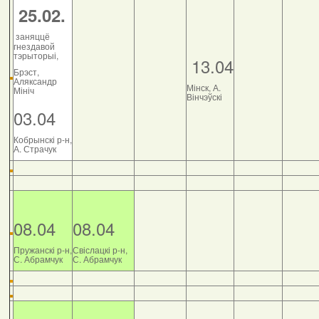
25.02.
заняццё
гнездавой
тэрыторыі,
13.04
Брэст,
Аляксандр
Мінск, А.
Мініч
Вінчэўскі
03.04
Кобрынскі р-н,
А. Страчук
08.04
08.04
Пружанскі р-н,
Свіслацкі р-н,
С. Абрамчук
С. Абрамчук