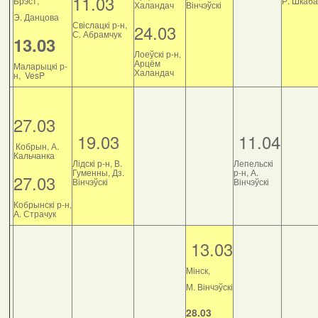
11.03
Брэст,
Р. Шкаб
Халандач
Вінчэўскі
Э. Данцова
Свіслацкі р-н,
24.03
С. Абрамчук
13.03
Лоеўскі р-н,
Арцём
Маларыцкі р-
Халандач
н, VesP
27.03
19.03
11.04
Кобрын, А.
Кальчанка
Лідскі р-н, В.
Лепельскі
Гуменны, Дз.
р-н, А.
27.03
Вінчэўскі
Вінчэўскі
Кобрынскі р-н,
А. Страчук
13.03
Мінск,
М. Вінчэўскі
28.03