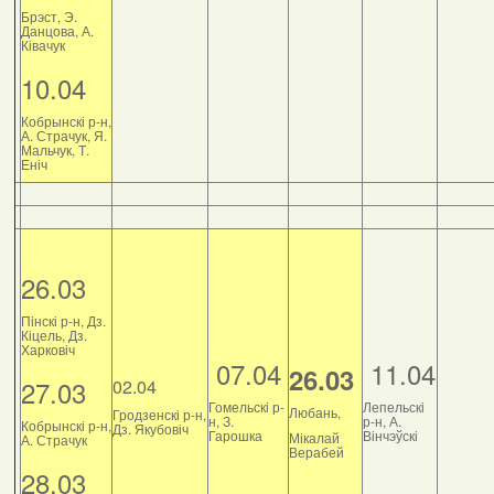
Брэст, Э.
Данцова, А.
Ківачук
10.04
Кобрынскі р-н,
А. Страчук, Я.
Мальчук, Т.
Еніч
26.03
Пінскі р-н, Дз.
Кіцель, Дз.
Харковіч
07.04
11.04
26.03
27.03
02.04
Гомельскі р-
Лепельскі
Любань,
Гродзенскі р-н,
н, З.
р-н, А.
Кобрынскі р-н,
Дз. Якубовіч
Гарошка
Вінчэўскі
Мікалай
А. Страчук
Верабей
28.03