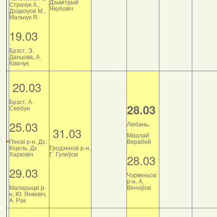
Дзьмітрый
Страчук А.,
Якубовіч
Дзiдкоускi М.,
Мальчук Я.
19.03
Брэст, Э.
Данцова, А.
Ківачук
20.03
Брэст, А.
28.03
Сербун
25.03
Любань,
31.03
Мікалай
Пінскі р-н, Дз.
Верабей
Кіцель, Дз.
Гродзенскі р-н,
Харковіч
Г. Гулеўскі
28.03
29.03
Чэрвеньскі
р-н, А.
Маларыцкі р-
Вінчэўскі
н, Ю. Янкевіч,
А. Рак