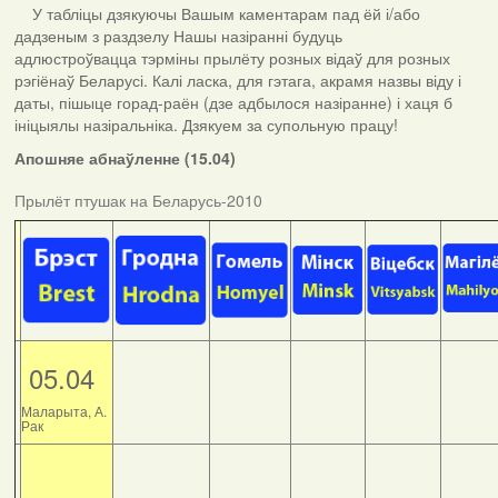
У табліцы дзякуючы Вашым каментарам пад ёй і/або
дадзеным з раздзелу Нашы назіранні будуць
адлюстроўвацца тэрміны прылёту розных відаў для розных
рэгіёнаў Беларусі. Калі ласка, для гэтага, акрамя назвы віду і
даты, пішыце горад-раён (дзе адбылося назіранне) і хаця б
ініцыялы назіральніка. Дзякуем за супольную працу!
Апошняе абнаўленне (15.04)
Прылёт птушак на Беларусь-2010
05.04
Маларыта, А.
Рак