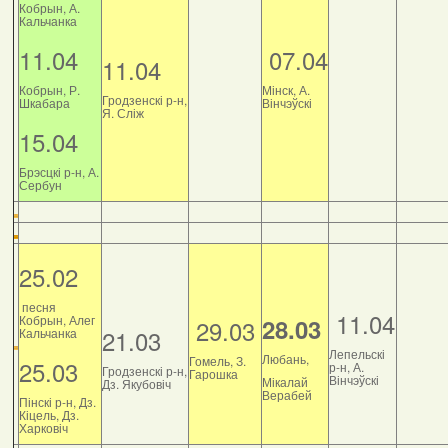
Кобрын, А.
Кальчанка
11.04
07.04
11.04
Кобрын, Р.
Мінск, А.
Гродзенскі р-н,
Шкабара
Вінчэўскі
Я. Сліж
15.04
Брэсцкі р-н, А.
Сербун
25.02
песня
11.04
Кобрын, Алег
28.03
29.03
21.03
Кальчанка
Лепельскі
Любань,
Гомель, З.
25.03
р-н, А.
Гродзенскі р-н,
Гарошка
Вінчэўскі
Мікалай
Дз. Якубовіч
Верабей
Пінскі р-н, Дз.
Кіцель, Дз.
Харковіч