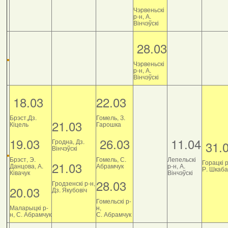
Чэрвеньскі
р-н, А.
Вінчэўскі
28.03
Чэрвеньскі
р-н, А.
Вінчэўскі
18.03
22.03
Брэст,Дз.
Гомель, З.
21.03
Кіцель
Гарошка
19.03
26.03
11.04
Гродна, Дз.
31.
Вінчэўскі
Брэст, Э.
Гомель, С.
Лепельскі
Горацкі р
21.03
Данцова, А.
Абрамчук
р-н, А.
Р. Шкаб
Ківачук
Вінчэўскі
28.03
Гродзенскі р-н,
20.03
Дз. Якубовіч
Гомельскі р-
Маларыцкі р-
н,
н, С. Абрамчук
С. Абрамчук