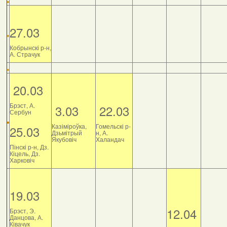
27.03
Кобрынскі р-н,
А. Страчук
20.03
Брэст, А.
3.03
22.03
Сербун
Казіміроўка,
Гомельскі р-
25.03
Дзьмітрый
н, А.
Якубовіч
Халандач
Пінскі р-н, Дз.
Кіцель, Дз.
Харковіч
19.03
12.04
Брэст, Э.
Данцова, А.
Ківачук