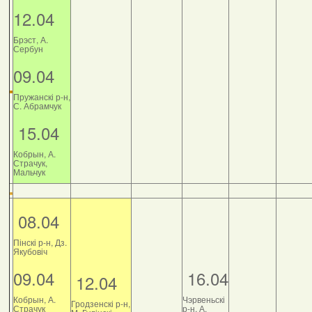
12.04
Брэст, А.
Сербун
09.04
Пружанскі р-н,
С. Абрамчук
15.04
Кобрын, А.
Страчук,
Мальчук
08.04
Пінскі р-н, Дз.
Якубовіч
09.04
16.04
12.04
Кобрын, А.
Чэрвеньскі
Гродзенскі р-н,
Страчук
р-н, А.