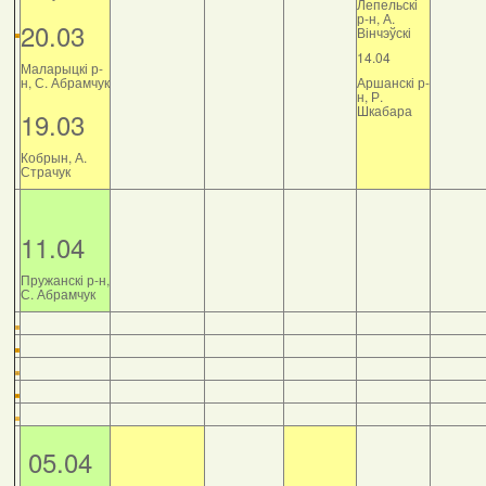
Лепельскі
р-н, А.
20.03
Вінчэўскі
14.04
Маларыцкі р-
н, С. Абрамчук
Аршанскі р-
н, Р.
Шкабара
19.03
Кобрын, А.
Страчук
11.04
Пружанскі р-н,
С. Абрамчук
05.04