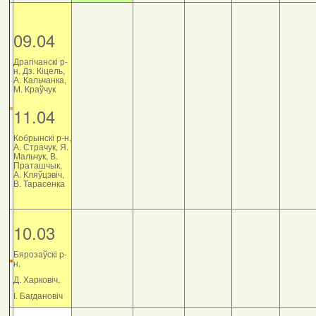
09.04
Драгічанскі р-
н, Дз. Кіцель,
А. Кальчанка,
М. Краўчук
11.04
Кобрынскі р-н,
А. Страчук, Я.
Мальчук, В.
Праташчык,
А. Кляўцэвіч,
В. Тарасенка
10.03
Бярозаўскі р-
н,
Д. Харковіч,
І. Багдановіч