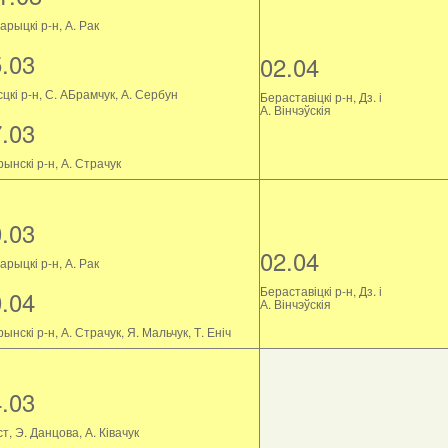
рыцкі р-н, А. Рак
5.03
02.04
цкі р-н, С. АБрамчук, А. Сербун
Бераставіцкі р-н, Дз. і
А. Вінчэўскія
7.03
ынскі р-н, А. Страчук
0.03
02.04
рыцкі р-н, А. Рак
Бераставіцкі р-н, Дз. і
0.04
А. Вінчэўскія
ынскі р-н, А. Страчук, Я. Мальчук, Т. Еніч
4.03
т, Э. Данцова, А. Ківачук