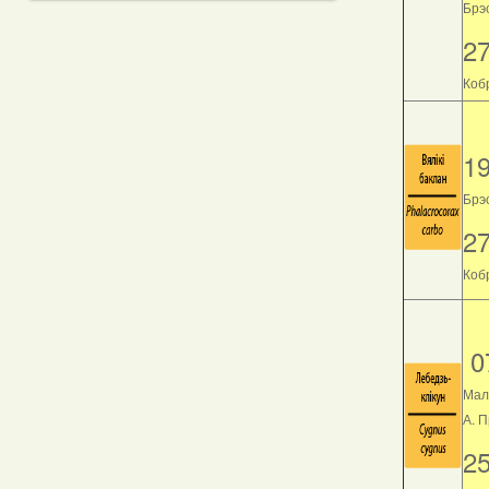
Брэс
2
Кобр
1
Брэс
2
Кобр
0
Мал
А. 
2