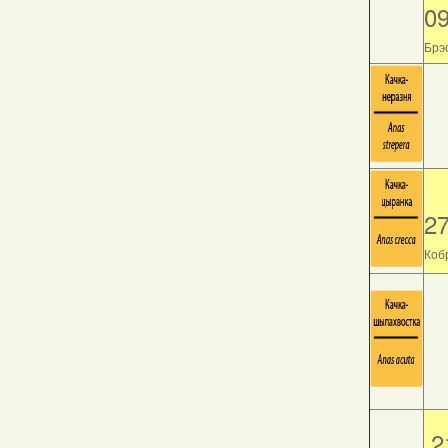
0
Брэс
2
Кобр
2