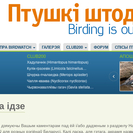
ПРА BIRDWATCH
ГАЛЕРЭЯ
CLUB200
ФОРУМ
СПІСЫ П
CLUB200
АПОШ
Хадулачнік (Himantopus himantopus)
Кулік-гразевік (Limicola falcinellus…
Шчурка-пчалаедка (Merops apiaster)
Чапля-кваква (Nycticorax nycticorax)
Чырвонаваллёвы гагач (Gavia stellata…
а ідзе
дзякуючы Вашым каментарам пад ёй і/або дадзеным з раздзелу На
ў для розных рэгіёнаў Беларусі. Калі ласка, для гэтага, акрамя назв