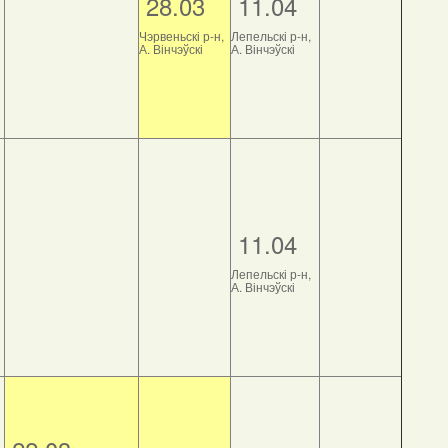
28.03
11.04
Чэрвеньскі р-н,
Лепельскі р-н,
А. Вінчэўскі
А. Вінчэўскі
11.04
Лепельскі р-н,
А. Вінчэўскі