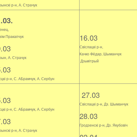
ынскі р-н, А. Страчук
.03.
енец,
16.03
зім Пракапчук
9.03
Свіслацкі р-н,
Качко Фёдар, Шыманчук
рын, А. Страчук
Дзьмітрый
5.03
цкі р-н, С. АБрамчук, А. Сербун
27.03
5.03
Свіслацкі р-н, Дз. Шыманчук
цкі р-н, С. АБрамчук, А. Сербун
28.03
7.03
Гродзенскі р-н, Дз. Якубовіч
ынскі р-н, А. Страчук
02.04