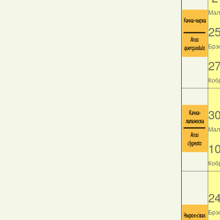
Мала
2
Брэс
2
Кобр
3
Мала
1
Кобр
2
Брэс