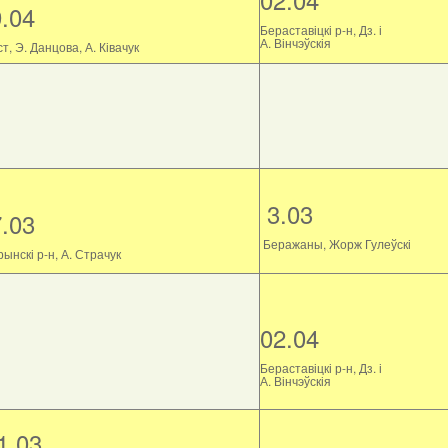
9.04
Бераставіцкі р-н, Дз. і
А. Вінчэўскія
т, Э. Данцова, А. Ківачук
3.03
7.03
Беражаны, Жорж Гулеўскі
ынскі р-н, А. Страчук
02.04
Бераставіцкі р-н, Дз. і
А. Вінчэўскія
1.03