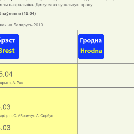
ыялы назіральніка. Дзякуем за супольную працу!
наўленне (15.04)
шак на Беларусь-2010
5.04
арыта, А. Рак
5.03
цкі р-н, С. АБрамчук, А. Сербун
6.03