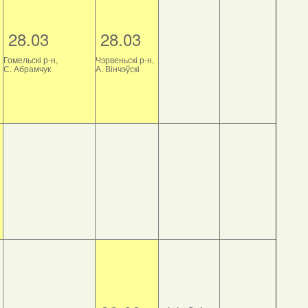
28.03
28.03
Гомельскі р-н,
Чэрвеньскі р-н,
С. Абрамчук
А. Вінчэўскі