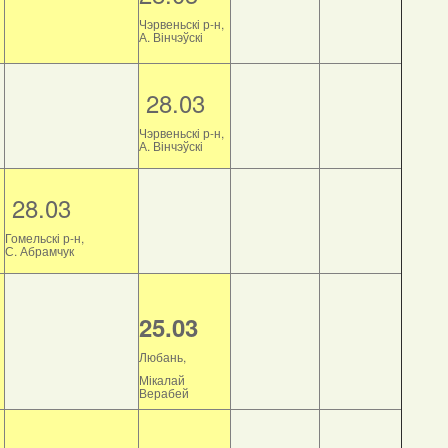
Чэрвеньскі р-н,
А. Вінчэўскі
28.03
Чэрвеньскі р-н,
А. Вінчэўскі
28.03
Гомельскі р-н,
С. Абрамчук
25.03
Любань,
Мікалай
Верабей