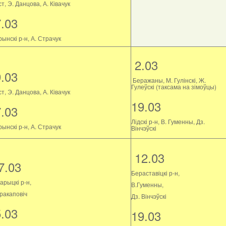
т, Э. Данцова, А. Ківачук
7.03
ынскі р-н, А. Страчук
2.03
9.03
Беражаны, М. Гулінскі, Ж.
Гулеўскі (таксама на зімоўцы)
т, Э. Данцова, А. Ківачук
19.03
7.03
Лідскі р-н, В. Гуменны, Дз.
ынскі р-н, А. Страчук
Вінчэўскі
12.03
7.03
Бераставіцкі р-н,
арыцкі р-н,
В.Гуменны,
Пракаповіч
Дз. Вінчэўскі
5.03
19.03