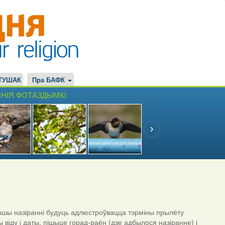
ТУШАК
Пра БАФК
НІЯ ФОТАЗДЫМКІ
шы назіранні будуць адлюстроўвацца тэрміны прылёту
ы віду і даты, пішыце горад-раён (дзе адбылося назіранне) і