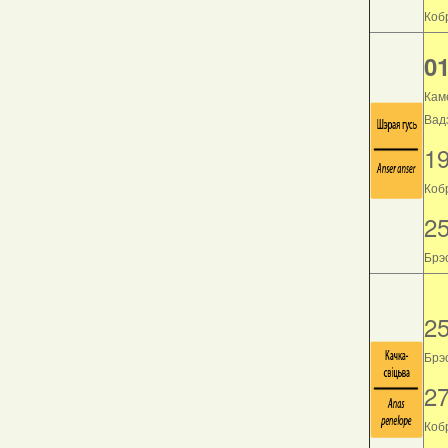
Кобр
01
Кам
Вад
1
Коб
2
Брэс
2
Брэс
2
Кобр