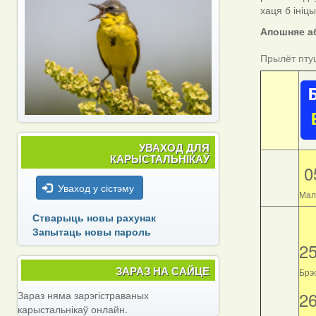
хаця б ініц
Апошняе аб
Прылёт пту
УВАХОД ДЛЯ
КАРЫСТАЛЬНІКАЎ
0
Уваход у сістэму
Мал
Стварыць новы рахунак
Запытаць новы пароль
2
ЗАРАЗ НА САЙЦЕ
Брэс
2
Зараз няма зарэгістраваных
карыстальнікаў онлайн.