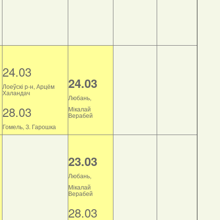
24.03
24.03
Лоеўскі р-н, Арцём
Халандач
Любань,
28.03
Мікалай
Верабей
Гомель, З. Гарошка
23.03
Любань,
Мікалай
Верабей
28.03