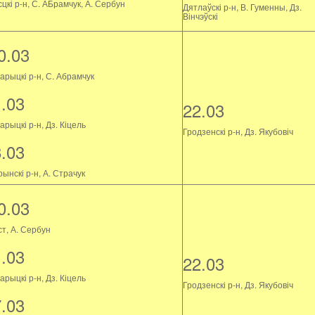
цкі р-н, С. АБрамчук, А. Сербун
Дятлаўскі р-н, В. Гуменны, Дз.
Вінчэўскі
0.03
арыцкі р-н, С. Абрамчук
1.03
22.03
рыцкі р-н, Дз. Кіцель
Гродзенскі р-н, Дз. Якубовіч
8.03
ынскі р-н, А. Страчук
0.03
ст, А. Сербун
1.03
22.03
рыцкі р-н, Дз. Кіцель
Гродзенскі р-н, Дз. Якубовіч
7.03