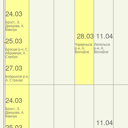
24.03
Брэст, Э.
Данцова, А.
Ківачук
28.03
11.04
25.03
Чэрвеньскі
Лепельскі
р-н, А.
р-н, А.
Брэсцкі р-н, С.
Вінчэўскі
Вінчэўскі
АБрамчук, А.
Сербун
27.03
Кобрынскі р-н,
А. Страчук
24.03
Брэст, Э.
Данцова, А.
Ківачук
11.04
25.03