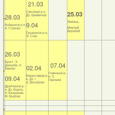
21.03
Свіслацкі р-н,
25.03
28.03
Дз. Шыманчук
Любань,
9.04
Кобрынскі р-н,
Мікалай
А. Страчук
Верабей
Гродзенскі р-н,
Я. Сліж
26.03
Брэст, Э.
07.04
Данцова, А.
02.04
Ківачук
Гомельскі р-
Бераставіцкі р-
09.04
н, З.
н, Дз. і
Гарошка
А. Вінчэўскія
Драгічанскі р-
н, Дз. Кіцель,
А. Кальчанка,
М. Краўчук