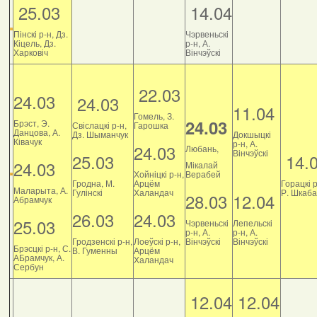
25.03
14.04
Пінскі р-н, Дз.
Чэрвеньскі
Кіцель, Дз.
р-н, А.
Харковіч
Вінчэўскі
22.03
24.03
24.03
11.04
Гомель, З.
24.03
Брэст, Э.
Свіслацкі р-н,
Гарошка
Данцова, А.
Дз. Шыманчук
Докшыцкі
Ківачук
р-н, А.
24.03
Любань,
Вінчэўскі
25.03
14.
24.03
Мікалай
Хойніцкі р-н,
Верабей
Гродна, М.
Арцём
Горацкі р
Маларыта, А.
Гулінскі
Халандач
Р. Шкаб
28.03
12.04
Абрамчук
26.03
24.03
25.03
Чэрвеньскі
Лепельскі
р-н, А.
р-н, А.
Гродзенскі р-н,
Лоеўскі р-н,
Вінчэўскі
Вінчэўскі
Брэсцкі р-н, С.
В. Гуменны
Арцём
АБрамчук, А.
Халандач
Сербун
12.04
12.04