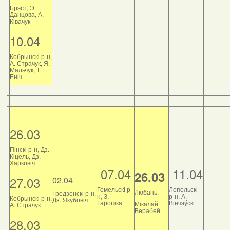
Брэст, Э.
Данцова, А.
Ківачук
10.04
Кобрынскі р-н,
А. Страчук, Я.
Мальчук, Т.
Еніч
26.03
Пінскі р-н, Дз.
Кіцель, Дз.
Харковіч
07.04
11.04
26.03
27.03
02.04
Гомельскі р-
Лепельскі
Любань,
Гродзенскі р-н,
н, З.
р-н, А.
Кобрынскі р-н,
Дз. Якубовіч
Гарошка
Вінчэўскі
Мікалай
А. Страчук
Верабей
28.03