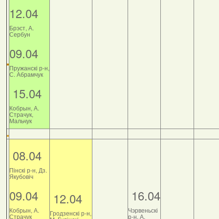
12.04
Брэст, А.
Сербун
09.04
Пружанскі р-н,
С. Абрамчук
15.04
Кобрын, А.
Страчук,
Мальчук
08.04
Пінскі р-н, Дз.
Якубовіч
09.04
16.04
12.04
Кобрын, А.
Чэрвеньскі
Гродзенскі р-н,
Страчук
р-н, А.