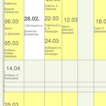
Каменец,
Гомель, З.
Вадзім
Гарошка
Пракапчук
22.03
28.02.
12.03
06.03
18.
Гомельскі р-
Свіслацкі р-н,
Мінск,
Брэст,
н, А.
Горкі, Р.
Мікалай
Дзьмітры
Халандач
Шкабара
Верабей
Э. Данцова
Шыманчук
24.03
05.03
Хойніцкі р-н,
Кобрын,
Арцём
Раман
Халандач
Шкабара
14.04
Кобрын, А.
Кальчанка
25.03