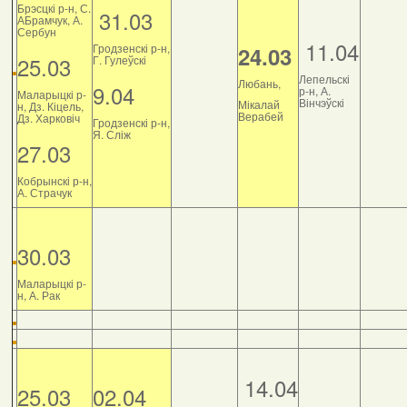
Брэсцкі р-н, С.
31.03
АБрамчук, А.
Сербун
11.04
Гродзенскі р-н,
24.03
25.03
Г. Гулеўскі
Лепельскі
Любань,
9.04
р-н, А.
Маларыцкі р-
Вінчэўскі
Мікалай
н, Дз. Кіцель,
Верабей
Дз. Харковіч
Гродзенскі р-н,
Я. Сліж
27.03
Кобрынскі р-н,
А. Страчук
30.03
Маларыцкі р-
н, А. Рак
14.04
25.03
02.04