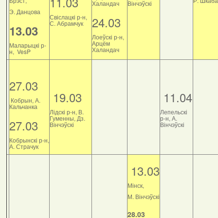
11.03
Брэст,
Р. Шкаб
Халандач
Вінчэўскі
Э. Данцова
Свіслацкі р-н,
24.03
С. Абрамчук
13.03
Лоеўскі р-н,
Арцём
Маларыцкі р-
Халандач
н, VesP
27.03
19.03
11.04
Кобрын, А.
Кальчанка
Лідскі р-н, В.
Лепельскі
Гуменны, Дз.
р-н, А.
27.03
Вінчэўскі
Вінчэўскі
Кобрынскі р-н,
А. Страчук
13.03
Мінск,
М. Вінчэўскі
28.03