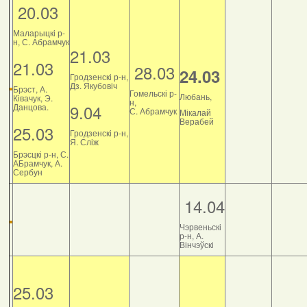
20.03
Маларыцкі р-
н, С. Абрамчук
21.03
21.03
28.03
24.03
Гродзенскі р-н,
Дз. Якубовіч
Брэст, А.
Гомельскі р-
Любань,
Ківачук, Э.
н,
9.04
Данцова.
С. Абрамчук
Мікалай
Верабей
25.03
Гродзенскі р-н,
Я. Сліж
Брэсцкі р-н, С.
АБрамчук, А.
Сербун
14.04
Чэрвеньскі
р-н, А.
Вінчэўскі
25.03