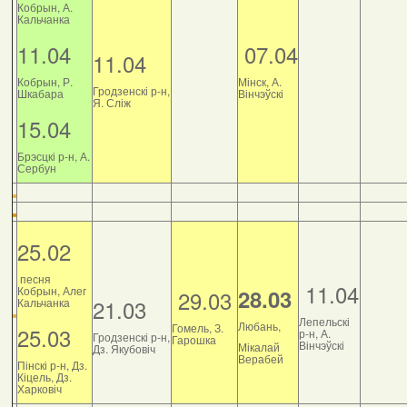
Кобрын, А.
Кальчанка
11.04
07.04
11.04
Кобрын, Р.
Мінск, А.
Гродзенскі р-н,
Шкабара
Вінчэўскі
Я. Сліж
15.04
Брэсцкі р-н, А.
Сербун
25.02
песня
11.04
Кобрын, Алег
28.03
29.03
21.03
Кальчанка
Лепельскі
Любань,
Гомель, З.
25.03
р-н, А.
Гродзенскі р-н,
Гарошка
Вінчэўскі
Мікалай
Дз. Якубовіч
Верабей
Пінскі р-н, Дз.
Кіцель, Дз.
Харковіч