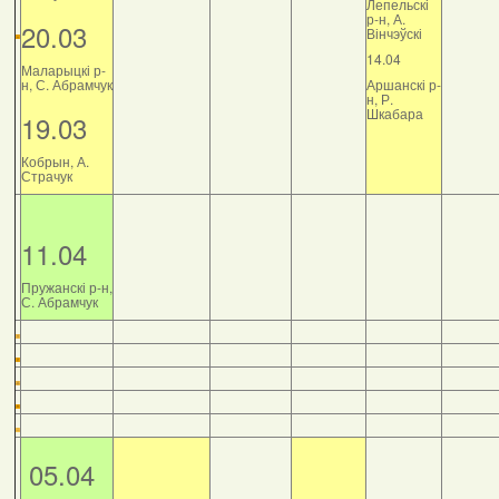
Лепельскі
р-н, А.
20.03
Вінчэўскі
14.04
Маларыцкі р-
н, С. Абрамчук
Аршанскі р-
н, Р.
Шкабара
19.03
Кобрын, А.
Страчук
11.04
Пружанскі р-н,
С. Абрамчук
05.04