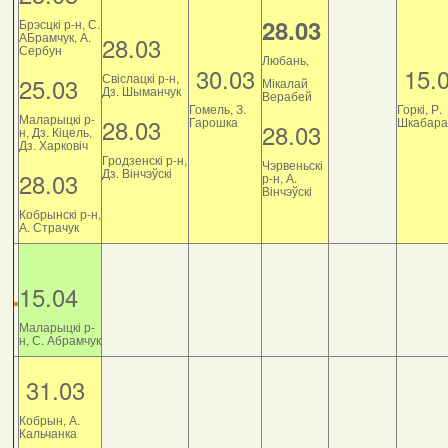
28.03
Брэсцкі р-н, С.
АБрамчук, А.
28.03
Сербун
Любань,
30.03
15.
Свіслацкі р-н,
25.03
Мікалай
Дз. Шыманчук
Верабей
Гомель, З.
Горкі, Р.
Маларыцкі р-
28.03
Гарошка
Шкабара
28.03
н, Дз. Кіцель,
Дз. Харковіч
Гродзенскі р-н,
Чэрвеньскі
Дз. Вінчэўскі
28.03
р-н, А.
Вінчэўскі
Кобрынскі р-н,
А. Страчук
15.04
Маларыцкі р-
н, С. Абрамчук
31.03
Кобрын, А.
Кальчанка