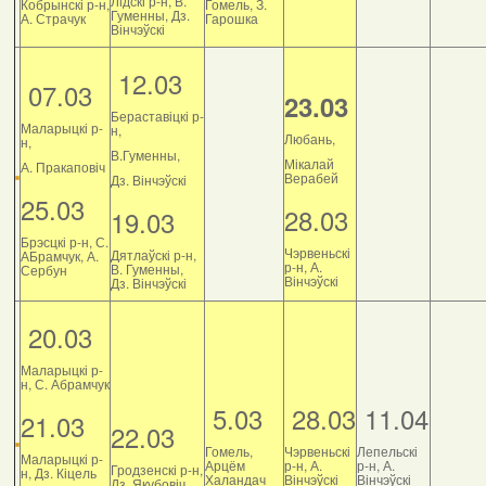
Лідскі р-н, В.
Кобрынскі р-н,
Гомель, З.
Гуменны, Дз.
А. Страчук
Гарошка
Вінчэўскі
12.03
07.03
23.03
Бераставіцкі р-
Маларыцкі р-
н,
Любань,
н,
В.Гуменны,
Мікалай
А. Пракаповіч
Верабей
Дз. Вінчэўскі
25.03
28.03
19.03
Брэсцкі р-н, С.
Чэрвеньскі
Дятлаўскі р-н,
АБрамчук, А.
р-н, А.
В. Гуменны,
Сербун
Вінчэўскі
Дз. Вінчэўскі
20.03
Маларыцкі р-
н, С. Абрамчук
5.03
28.03
11.04
21.03
22.03
Гомель,
Чэрвеньскі
Лепельскі
Маларыцкі р-
Арцём
р-н, А.
р-н, А.
Гродзенскі р-н,
н, Дз. Кіцель
Халандач
Вінчэўскі
Вінчэўскі
Дз. Якубовіч