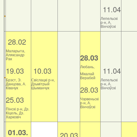
11.04
Лепельскі
р-н, А.
Вінчэўскі
28.02
Маларыта,
Аляксандр
28.03
Рак
Любань,
19.03
10.03
11.04
Мікалай
Верабей
Брэст, Э.
Свіслацкі р-н,
Лепельскі
Данцова, А.
Дзьмітрый
р-н, А.
28.03
Ківачук
Шыманчук
Вінчэўскі
25.03
Чэрвеньскі
р-н, А.
Вінчэўскі
Пінскі р-н, Дз.
Кіцель, Дз.
Харковіч
01.03.
20.03