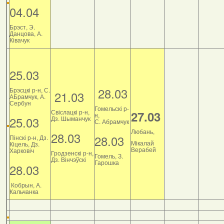
04.04
Брэст, Э.
Данцова, А.
Ківачук
25.03
28.03
Брэсцкі р-н, С.
21.03
АБрамчук, А.
Сербун
Гомельскі р-
Свіслацкі р-н,
27.03
н,
25.03
Дз. Шыманчук
С. Абрамчук
Любань,
28.03
28.03
Пінскі р-н, Дз.
Мікалай
Кіцель, Дз.
Верабей
Харковіч
Гродзенскі р-н,
Гомель, З.
Дз. Вінчэўскі
Гарошка
28.03
Кобрын, А.
Кальчанка