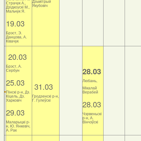
Дзьмітрый
Страчук А.,
Якубовіч
Дзiдкоускi М.,
Мальчук Я.
19.03
Брэст, Э.
Данцова, А.
Ківачук
20.03
Брэст, А.
28.03
Сербун
25.03
Любань,
31.03
Мікалай
Пінскі р-н, Дз.
Верабей
Кіцель, Дз.
Гродзенскі р-н,
Харковіч
Г. Гулеўскі
28.03
29.03
Чэрвеньскі
р-н, А.
Маларыцкі р-
Вінчэўскі
н, Ю. Янкевіч,
А. Рак