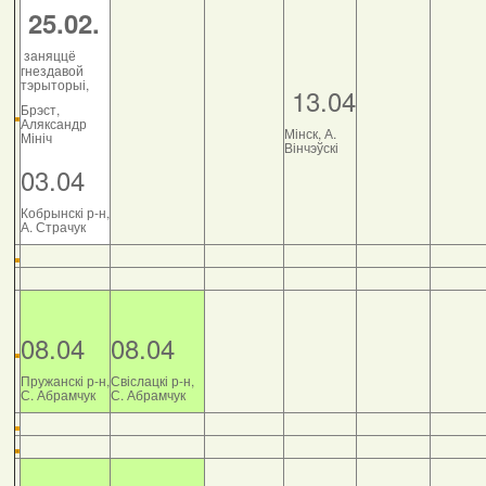
25.02.
заняццё
гнездавой
тэрыторыі,
13.04
Брэст,
Аляксандр
Мінск, А.
Мініч
Вінчэўскі
03.04
Кобрынскі р-н,
А. Страчук
08.04
08.04
Пружанскі р-н,
Свіслацкі р-н,
С. Абрамчук
С. Абрамчук