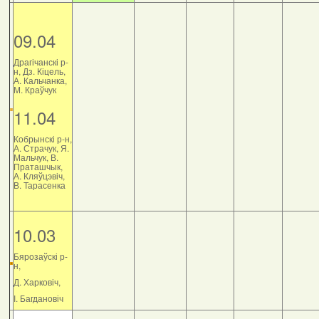
09.04
Драгічанскі р-
н, Дз. Кіцель,
А. Кальчанка,
М. Краўчук
11.04
Кобрынскі р-н,
А. Страчук, Я.
Мальчук, В.
Праташчык,
А. Кляўцэвіч,
В. Тарасенка
10.03
Бярозаўскі р-
н,
Д. Харковіч,
І. Багдановіч