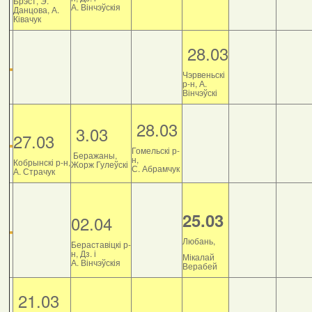
Брэст, Э.
А. Вінчэўскія
Данцова, А.
Ківачук
28.03
Чэрвеньскі
р-н, А.
Вінчэўскі
28.03
3.03
27.03
Гомельскі р-
Беражаны,
н,
Кобрынскі р-н,
Жорж Гулеўскі
С. Абрамчук
А. Страчук
25.03
02.04
Любань,
Бераставіцкі р-
н, Дз. і
Мікалай
А. Вінчэўскія
Верабей
21.03