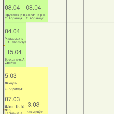
08.04
08.04
Пружанскі р-н,
Свіслацкі р-н,
С. Абрамчук
С. Абрамчук
04.04
Маларыцкі р-
н, С. Абрамчук
15.04
Брэсцкі р-н, А.
Сербун
5.03
Ляхаўцы,
С. Абрамчук
07.03
3.03
Дзiвiн - Вялiкi
Лес,
Казіміроўка,
Кальчанка А.,