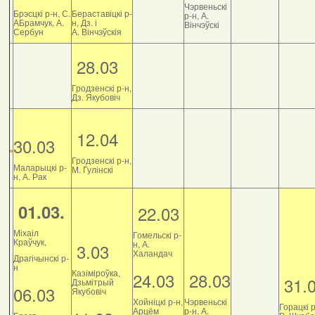
Чэрвеньскі
Брэсцкі р-н, С.
Бераставіцкі р-
р-н, А.
АБрамчук, А.
н, Дз. і
Вінчэўскі
Сербун
А. Вінчэўскія
28.03
Гродзенскі р-н,
Дз. Якубовіч
12.04
30.03
Гродзенскі р-н,
Маларыцкі р-
М. Гулінскі
н, А. Рак
01.03.
22.03
Міхаіл
Гомельскі р-
Краўчук,
н, А.
3.03
Халандач
Драгічынскі р-
н
Казіміроўка,
24.03
28.03
31.
Дзьмітрый
06.03
Якубовіч
Хойніцкі р-н,
Чэрвеньскі
Горацкі р
Арцём
р-н, А.