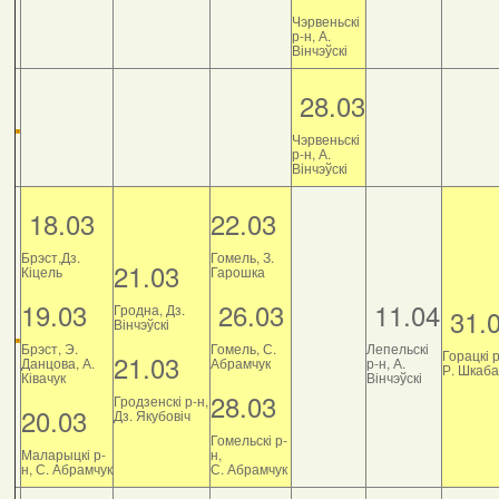
Чэрвеньскі
р-н, А.
Вінчэўскі
28.03
Чэрвеньскі
р-н, А.
Вінчэўскі
18.03
22.03
Брэст,Дз.
Гомель, З.
21.03
Кіцель
Гарошка
19.03
26.03
11.04
Гродна, Дз.
31.
Вінчэўскі
Брэст, Э.
Гомель, С.
Лепельскі
Горацкі р
21.03
Данцова, А.
Абрамчук
р-н, А.
Р. Шкаб
Ківачук
Вінчэўскі
28.03
Гродзенскі р-н,
20.03
Дз. Якубовіч
Гомельскі р-
Маларыцкі р-
н,
н, С. Абрамчук
С. Абрамчук