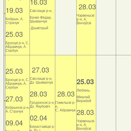
16.03
28.03
19.03
Свіслацкі р-н,
Чэрвеньскі
Качко Фёдар,
Кобрын, А.
р-н, А.
Шыманчук
Страчук
Вінчэўскі
Дзьмітрый
25.03
Брэсцкі р-н, С.
АБрамчук, А.
Сербун
27.03
25.03
Свіслацкі р-н,
25.03
Брэсцкі р-н, С.
Дз. Шыманчук
АБрамчук, А.
Сербун
Любань,
28.03
28.03
27.03
Мікалай
Верабей
Гродзенскі р-н,
Гомельскі р-
Дз. Якубовіч
н,
Кобрынскі р-н,
28.03
С. Абрамчук
А. Страчук
02.04
09.04
Чэрвеньскі
р-н, А.
Бераставіцкі р-
Вінчэўскі
н, Дз. і