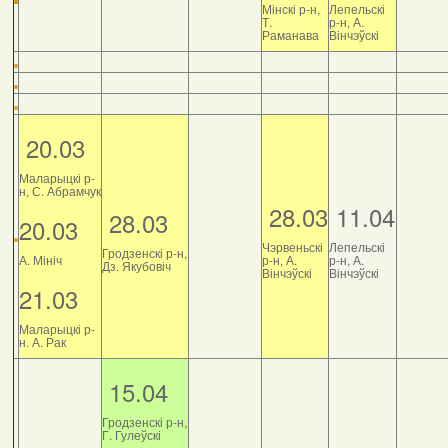
Мінскі р-н,
Лепельскі
Т.
р-н, А.
Раманава
Вінчэўскі
20.03
Маларыцкі р-
н, С. Абрамчук
28.03
11.04
28.03
20.03
Чэрвеньскі
Лепельскі
Гродзенскі р-н,
А. Мініч
р-н, А.
р-н, А.
Дз. Якубовіч
Вінчэўскі
Вінчэўскі
21.03
Маларыцкі р-
н. А. Рак
15.04
Гродзенскі р-н,
Г. Гулеўскі