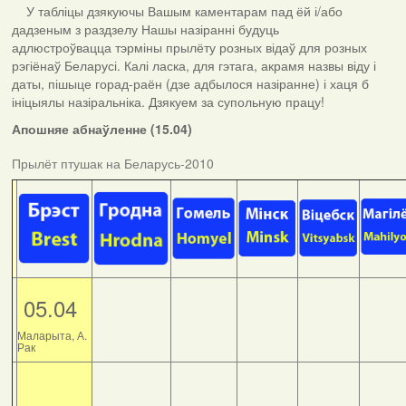
У табліцы дзякуючы Вашым каментарам пад ёй і/або
дадзеным з раздзелу Нашы назіранні будуць
адлюстроўвацца тэрміны прылёту розных відаў для розных
рэгіёнаў Беларусі. Калі ласка, для гэтага, акрамя назвы віду і
даты, пішыце горад-раён (дзе адбылося назіранне) і хаця б
ініцыялы назіральніка. Дзякуем за супольную працу!
Апошняе абнаўленне (15.04)
Прылёт птушак на Беларусь-2010
05.04
Маларыта, А.
Рак