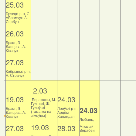
25.03
Брэсцкі р-н, С.
АБрамчук, А.
Сербун
26.03
Брэст, Э.
Данцова, А.
Ківачук
27.03
Кобрынскі р-н,
А. Страчук
2.03
19.03
24.03
Беражаны, М.
Гулінскі, Ж.
Гулеўскі
24.03
Брэст, Э.
Лоеўскі р-н,
(таксама на
Данцова, А.
Арцём
зімоўцы)
Ківачук
Халандач
Любань,
19.03
27.03
28.03
Мікалай
Верабей