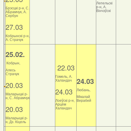
Лепельскі
р-н, А.
Брэсцкі р-н, С.
Вінчэўскі
АБрамчук, А.
Сербун
27.03
Кобрынскі р-н,
А. Страчук
25.02.
Кобрын,
22.03
Алесь
Страчук
Гомель, А.
24.03
Халандач
20.03
24.03
Любань,
Маларыцкі р-
Мікалай
н, С. Абрамчук
Лоеўскі р-н,
Верабей
Арцём
20.03
Халандач
Маларыцкі р-
н, Дз. Кіцель