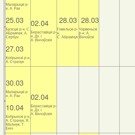
Маларыцкі р-
н, А. Рак
25.03
28.03
28.03
02.04
Брэсцкі р-н, С.
Гомельскі р-
Чэрвеньскі
Бераставіцкі р-
АБрамчук, А.
н,
р-н, А.
н, Дз. і
Сербун
С. Абрамчук
Вінчэўскі
А. Вінчэўскія
27.03
Кобрынскі р-н,
А. Страчук
30.03
Маларыцкі р-
02.04
н, А. Рак
10.04
Бераставіцкі р-
н, Дз. і
А. Вінчэўскія
Кобрынскі р-н,
А. Страчук, Я.
Мальчук, Т.
Еніч