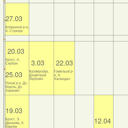
27.03
Кобрынскі р-н,
А. Страчук
20.03
Брэст, А.
3.03
22.03
Сербун
Казіміроўка,
Гомельскі р-
25.03
Дзьмітрый
н, А.
Якубовіч
Халандач
Пінскі р-н, Дз.
Кіцель, Дз.
Харковіч
19.03
12.04
Брэст, Э.
Данцова, А.
Ківачук