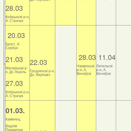
28.03
Кобрынскі р-н,
А. Страчук
20.03
Брэст, А.
Сербун
28.03
11.04
21.03
22.03
Чэрвеньскі
Лепельскі
Маларыцкі р-
р-н, А.
р-н, А.
Гродзенскі р-н,
н, Дз. Кіцель
Вінчэўскі
Вінчэўскі
Дз. Якубовіч
27.03
Кобрынскі р-н,
А. Страчук
01.03.
Каменец,
Вадзім
Пракапчук