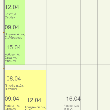
12.04
Брэст, А.
Сербун
09.04
Пружанскі р-н,
С. Абрамчук
15.04
Кобрын, А.
Страчук,
Мальчук
08.04
Пінскі р-н, Дз.
Якубовіч
09.04
16.04
12.04
Кобрын, А.
Чэрвеньскі
Гродзенскі р-н,
Страчук
р-н, А.