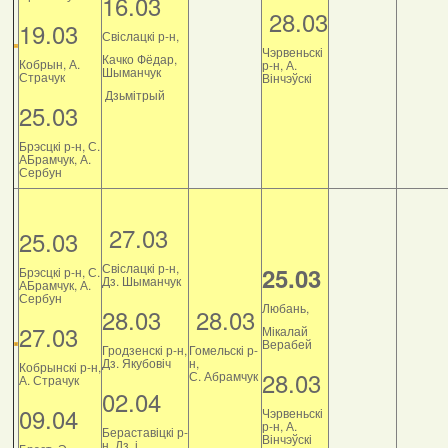
16.03
28.03
19.03
Свіслацкі р-н,
Чэрвеньскі
Качко Фёдар,
Кобрын, А.
р-н, А.
Шыманчук
Страчук
Вінчэўскі
Дзьмітрый
25.03
Брэсцкі р-н, С.
АБрамчук, А.
Сербун
27.03
25.03
Свіслацкі р-н,
25.03
Брэсцкі р-н, С.
Дз. Шыманчук
АБрамчук, А.
Сербун
Любань,
28.03
28.03
27.03
Мікалай
Верабей
Гродзенскі р-н,
Гомельскі р-
Дз. Якубовіч
н,
Кобрынскі р-н,
28.03
С. Абрамчук
А. Страчук
02.04
09.04
Чэрвеньскі
р-н, А.
Бераставіцкі р-
Вінчэўскі
н, Дз. і