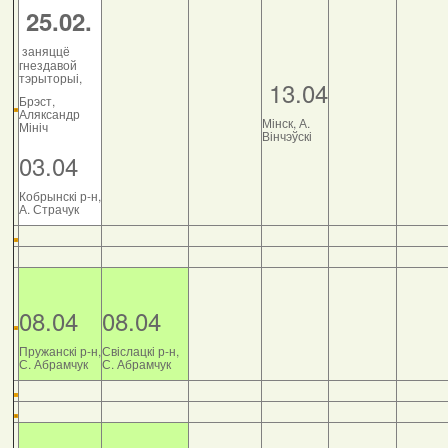
25.02.
заняццё
гнездавой
тэрыторыі,
13.04
Брэст,
Аляксандр
Мінск, А.
Мініч
Вінчэўскі
03.04
Кобрынскі р-н,
А. Страчук
08.04
08.04
Пружанскі р-н,
Свіслацкі р-н,
С. Абрамчук
С. Абрамчук