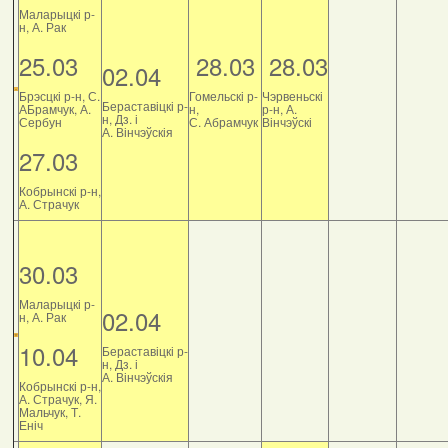
Маларыцкі р-
н, А. Рак
25.03
28.03
28.03
02.04
Брэсцкі р-н, С.
Гомельскі р-
Чэрвеньскі
Бераставіцкі р-
АБрамчук, А.
н,
р-н, А.
н, Дз. і
Сербун
С. Абрамчук
Вінчэўскі
А. Вінчэўскія
27.03
Кобрынскі р-н,
А. Страчук
30.03
Маларыцкі р-
02.04
н, А. Рак
10.04
Бераставіцкі р-
н, Дз. і
А. Вінчэўскія
Кобрынскі р-н,
А. Страчук, Я.
Мальчук, Т.
Еніч