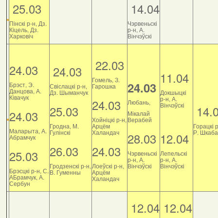
25.03
14.04
Пінскі р-н, Дз.
Чэрвеньскі
Кіцель, Дз.
р-н, А.
Харковіч
Вінчэўскі
22.03
24.03
24.03
11.04
Гомель, З.
24.03
Брэст, Э.
Свіслацкі р-н,
Гарошка
Данцова, А.
Дз. Шыманчук
Докшыцкі
Ківачук
р-н, А.
24.03
Любань,
Вінчэўскі
25.03
14.
24.03
Мікалай
Хойніцкі р-н,
Верабей
Гродна, М.
Арцём
Горацкі р
Маларыта, А.
Гулінскі
Халандач
Р. Шкаб
28.03
12.04
Абрамчук
26.03
24.03
25.03
Чэрвеньскі
Лепельскі
р-н, А.
р-н, А.
Гродзенскі р-н,
Лоеўскі р-н,
Вінчэўскі
Вінчэўскі
Брэсцкі р-н, С.
В. Гуменны
Арцём
АБрамчук, А.
Халандач
Сербун
12.04
12.04