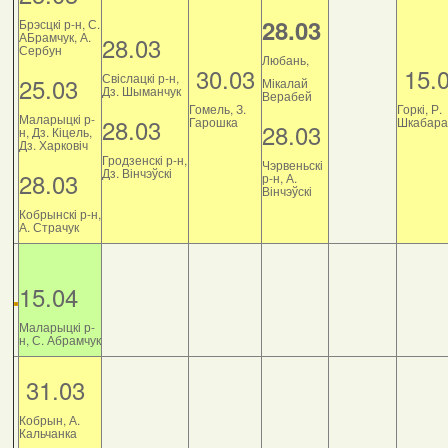
28.03
Брэсцкі р-н, С.
АБрамчук, А.
28.03
Сербун
Любань,
30.03
15.
Свіслацкі р-н,
25.03
Мікалай
Дз. Шыманчук
Верабей
Гомель, З.
Горкі, Р.
Маларыцкі р-
28.03
Гарошка
Шкабара
28.03
н, Дз. Кіцель,
Дз. Харковіч
Гродзенскі р-н,
Чэрвеньскі
Дз. Вінчэўскі
28.03
р-н, А.
Вінчэўскі
Кобрынскі р-н,
А. Страчук
15.04
Маларыцкі р-
н, С. Абрамчук
31.03
Кобрын, А.
Кальчанка