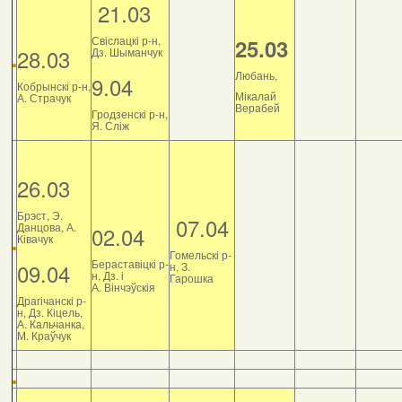
21.03
Свіслацкі р-н,
25.03
28.03
Дз. Шыманчук
Любань,
9.04
Кобрынскі р-н,
Мікалай
А. Страчук
Верабей
Гродзенскі р-н,
Я. Сліж
26.03
Брэст, Э.
07.04
Данцова, А.
02.04
Ківачук
Гомельскі р-
Бераставіцкі р-
09.04
н, З.
н, Дз. і
Гарошка
А. Вінчэўскія
Драгічанскі р-
н, Дз. Кіцель,
А. Кальчанка,
М. Краўчук