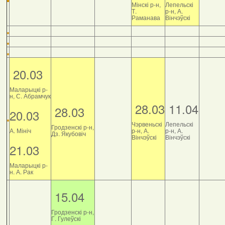
Мінскі р-н,
Лепельскі
Т.
р-н, А.
Раманава
Вінчэўскі
20.03
Маларыцкі р-
н, С. Абрамчук
28.03
11.04
28.03
20.03
Чэрвеньскі
Лепельскі
Гродзенскі р-н,
А. Мініч
р-н, А.
р-н, А.
Дз. Якубовіч
Вінчэўскі
Вінчэўскі
21.03
Маларыцкі р-
н. А. Рак
15.04
Гродзенскі р-н,
Г. Гулеўскі