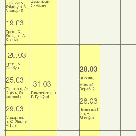
Дзьмітрый
Страчук А.,
Якубовіч
Дзiдкоускi М.,
Мальчук Я.
19.03
Брэст, Э.
Данцова, А.
Ківачук
20.03
Брэст, А.
28.03
Сербун
25.03
Любань,
31.03
Мікалай
Пінскі р-н, Дз.
Верабей
Кіцель, Дз.
Гродзенскі р-н,
Харковіч
Г. Гулеўскі
28.03
29.03
Чэрвеньскі
р-н, А.
Маларыцкі р-
Вінчэўскі
н, Ю. Янкевіч,
А. Рак