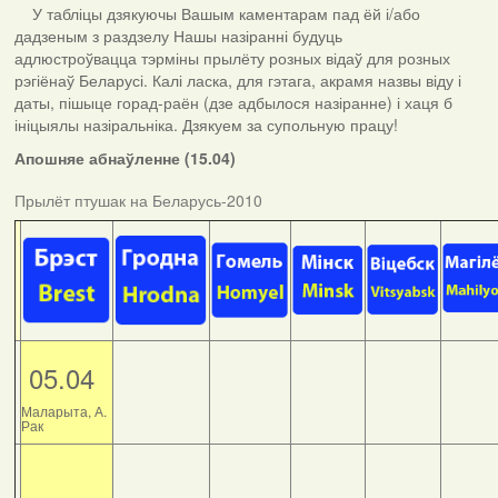
У табліцы дзякуючы Вашым каментарам пад ёй і/або
дадзеным з раздзелу Нашы назіранні будуць
адлюстроўвацца тэрміны прылёту розных відаў для розных
рэгіёнаў Беларусі. Калі ласка, для гэтага, акрамя назвы віду і
даты, пішыце горад-раён (дзе адбылося назіранне) і хаця б
ініцыялы назіральніка. Дзякуем за супольную працу!
Апошняе абнаўленне (15.04)
Прылёт птушак на Беларусь-2010
05.04
Маларыта, А.
Рак