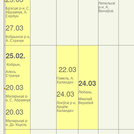
Лепельскі
р-н, А.
Брэсцкі р-н, С.
Вінчэўскі
АБрамчук, А.
Сербун
27.03
Кобрынскі р-н,
А. Страчук
25.02.
Кобрын,
22.03
Алесь
Страчук
Гомель, А.
24.03
Халандач
20.03
24.03
Любань,
Маларыцкі р-
Мікалай
н, С. Абрамчук
Лоеўскі р-н,
Верабей
Арцём
20.03
Халандач
Маларыцкі р-
н, Дз. Кіцель