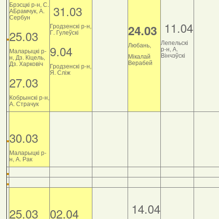
Брэсцкі р-н, С.
31.03
АБрамчук, А.
Сербун
11.04
Гродзенскі р-н,
24.03
25.03
Г. Гулеўскі
Лепельскі
Любань,
9.04
р-н, А.
Маларыцкі р-
Вінчэўскі
Мікалай
н, Дз. Кіцель,
Верабей
Дз. Харковіч
Гродзенскі р-н,
Я. Сліж
27.03
Кобрынскі р-н,
А. Страчук
30.03
Маларыцкі р-
н, А. Рак
14.04
25.03
02.04