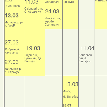
11.03
Брэст,
Р. Шкаб
Халандач
Вінчэўскі
Э. Данцова
Свіслацкі р-н,
24.03
С. Абрамчук
13.03
Лоеўскі р-н,
Арцём
Маларыцкі р-
Халандач
н, VesP
27.03
19.03
11.04
Кобрын, А.
Кальчанка
Лідскі р-н, В.
Лепельскі
Гуменны, Дз.
р-н, А.
27.03
Вінчэўскі
Вінчэўскі
Кобрынскі р-н,
А. Страчук
13.03
Мінск,
М. Вінчэўскі
28.03