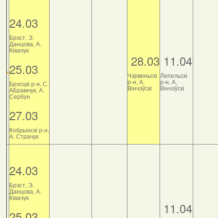
24.03
Брэст, Э.
Данцова, А.
Ківачук
28.03
11.04
25.03
Чэрвеньскі
Лепельскі
р-н, А.
р-н, А.
Брэсцкі р-н, С.
Вінчэўскі
Вінчэўскі
АБрамчук, А.
Сербун
27.03
Кобрынскі р-н,
А. Страчук
24.03
Брэст, Э.
Данцова, А.
Ківачук
11.04
25.03