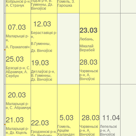
Лідскі р-н, В.
Кобрынскі р-н,
Гомель, З.
Гуменны, Дз.
А. Страчук
Гарошка
Вінчэўскі
12.03
07.03
23.03
Бераставіцкі р-
Маларыцкі р-
н,
Любань,
н,
В.Гуменны,
Мікалай
А. Пракаповіч
Верабей
Дз. Вінчэўскі
25.03
28.03
19.03
Брэсцкі р-н, С.
Чэрвеньскі
Дятлаўскі р-н,
АБрамчук, А.
р-н, А.
В. Гуменны,
Сербун
Вінчэўскі
Дз. Вінчэўскі
20.03
Маларыцкі р-
н, С. Абрамчук
5.03
28.03
11.04
21.03
22.03
Гомель,
Чэрвеньскі
Лепельскі
Маларыцкі р-
Арцём
р-н, А.
р-н, А.
Гродзенскі р-н,
н, Дз. Кіцель
Халандач
Вінчэўскі
Вінчэўскі
Дз. Якубовіч