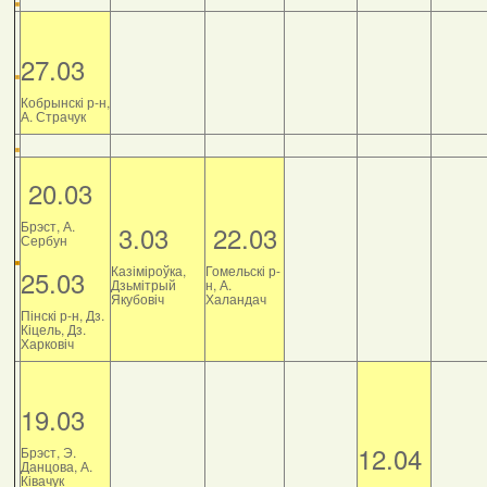
27.03
Кобрынскі р-н,
А. Страчук
20.03
Брэст, А.
3.03
22.03
Сербун
Казіміроўка,
Гомельскі р-
25.03
Дзьмітрый
н, А.
Якубовіч
Халандач
Пінскі р-н, Дз.
Кіцель, Дз.
Харковіч
19.03
12.04
Брэст, Э.
Данцова, А.
Ківачук