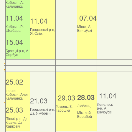
Кобрын, А.
Кальчанка
11.04
07.04
11.04
Кобрын, Р.
Мінск, А.
Гродзенскі р-н,
Шкабара
Вінчэўскі
Я. Сліж
15.04
Брэсцкі р-н, А.
Сербун
25.02
песня
11.04
Кобрын, Алег
28.03
29.03
21.03
Кальчанка
Лепельскі
Любань,
Гомель, З.
25.03
р-н, А.
Гродзенскі р-н,
Гарошка
Вінчэўскі
Мікалай
Дз. Якубовіч
Верабей
Пінскі р-н, Дз.
Кіцель, Дз.
Харковіч