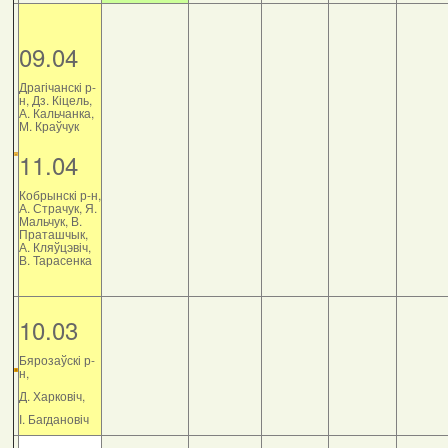
09.04
Драгічанскі р-
н, Дз. Кіцель,
А. Кальчанка,
М. Краўчук
11.04
Кобрынскі р-н,
А. Страчук, Я.
Мальчук, В.
Праташчык,
А. Кляўцэвіч,
В. Тарасенка
10.03
Бярозаўскі р-
н,
Д. Харковіч,
І. Багдановіч