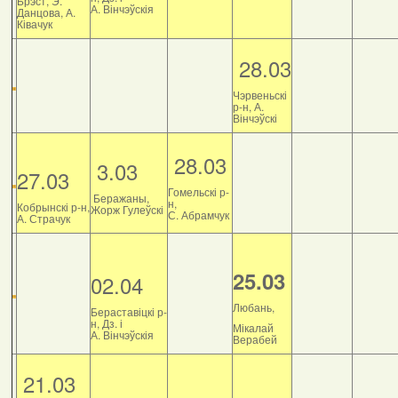
Брэст, Э.
А. Вінчэўскія
Данцова, А.
Ківачук
28.03
Чэрвеньскі
р-н, А.
Вінчэўскі
28.03
3.03
27.03
Гомельскі р-
Беражаны,
н,
Кобрынскі р-н,
Жорж Гулеўскі
С. Абрамчук
А. Страчук
25.03
02.04
Любань,
Бераставіцкі р-
н, Дз. і
Мікалай
А. Вінчэўскія
Верабей
21.03