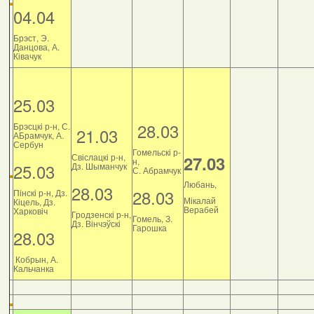
04.04
Брэст, Э.
Данцова, А.
Ківачук
25.03
28.03
Брэсцкі р-н, С.
21.03
АБрамчук, А.
Сербун
Гомельскі р-
Свіслацкі р-н,
27.03
н,
25.03
Дз. Шыманчук
С. Абрамчук
Любань,
28.03
28.03
Пінскі р-н, Дз.
Мікалай
Кіцель, Дз.
Верабей
Харковіч
Гродзенскі р-н,
Гомель, З.
Дз. Вінчэўскі
Гарошка
28.03
Кобрын, А.
Кальчанка