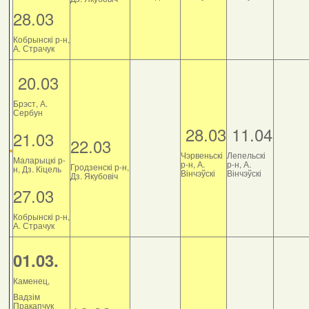
28.03
Кобрынскі р-н,
А. Страчук
20.03
Брэст, А.
Сербун
28.03
11.04
21.03
22.03
Чэрвеньскі
Лепельскі
Маларыцкі р-
р-н, А.
р-н, А.
Гродзенскі р-н,
н, Дз. Кіцель
Вінчэўскі
Вінчэўскі
Дз. Якубовіч
27.03
Кобрынскі р-н,
А. Страчук
01.03.
Каменец,
Вадзім
Пракапчук