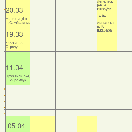
Лепельскі
р-н, А.
20.03
Вінчэўскі
14.04
Маларыцкі р-
н, С. Абрамчук
Аршанскі р-
н, Р.
Шкабара
19.03
Кобрын, А.
Страчук
11.04
Пружанскі р-н,
С. Абрамчук
05.04