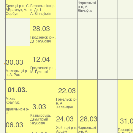
Чэрвеньскі
Брэсцкі р-н, С.
Бераставіцкі р-
р-н, А.
АБрамчук, А.
н, Дз. і
Вінчэўскі
Сербун
А. Вінчэўскія
28.03
Гродзенскі р-н,
Дз. Якубовіч
12.04
30.03
Гродзенскі р-н,
Маларыцкі р-
М. Гулінскі
н, А. Рак
01.03.
22.03
Міхаіл
Гомельскі р-
Краўчук,
н, А.
3.03
Халандач
Драгічынскі р-
н
Казіміроўка,
24.03
28.03
31.
Дзьмітрый
06.03
Якубовіч
Хойніцкі р-н,
Чэрвеньскі
Горацкі р
Арцём
р-н, А.