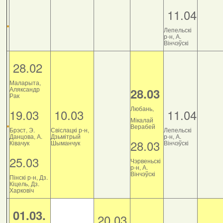
11.04
Лепельскі
р-н, А.
Вінчэўскі
28.02
Маларыта,
Аляксандр
28.03
Рак
Любань,
19.03
10.03
11.04
Мікалай
Верабей
Брэст, Э.
Свіслацкі р-н,
Лепельскі
Данцова, А.
Дзьмітрый
р-н, А.
28.03
Ківачук
Шыманчук
Вінчэўскі
25.03
Чэрвеньскі
р-н, А.
Вінчэўскі
Пінскі р-н, Дз.
Кіцель, Дз.
Харковіч
01.03.
20.03