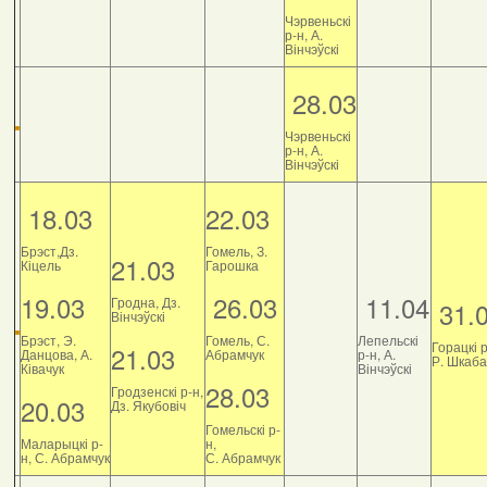
Чэрвеньскі
р-н, А.
Вінчэўскі
28.03
Чэрвеньскі
р-н, А.
Вінчэўскі
18.03
22.03
Брэст,Дз.
Гомель, З.
21.03
Кіцель
Гарошка
19.03
26.03
11.04
Гродна, Дз.
31.
Вінчэўскі
Брэст, Э.
Гомель, С.
Лепельскі
Горацкі р
21.03
Данцова, А.
Абрамчук
р-н, А.
Р. Шкаб
Ківачук
Вінчэўскі
28.03
Гродзенскі р-н,
20.03
Дз. Якубовіч
Гомельскі р-
Маларыцкі р-
н,
н, С. Абрамчук
С. Абрамчук