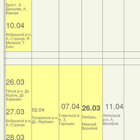
Брэст, Э.
Данцова, А.
Ківачук
10.04
Кобрынскі р-н,
А. Страчук, Я.
Мальчук, Т.
Еніч
26.03
Пінскі р-н, Дз.
Кіцель, Дз.
Харковіч
07.04
11.04
26.03
27.03
02.04
Гомельскі р-
Лепельскі
Любань,
Гродзенскі р-н,
н, З.
р-н, А.
Кобрынскі р-н,
Дз. Якубовіч
Гарошка
Вінчэўскі
Мікалай
А. Страчук
Верабей
28.03