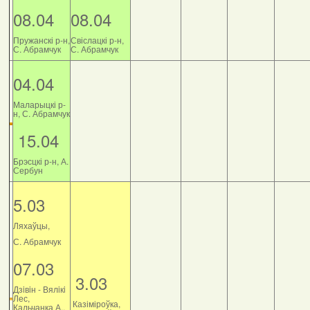
08.04
08.04
Пружанскі р-н,
Свіслацкі р-н,
С. Абрамчук
С. Абрамчук
04.04
Маларыцкі р-
н, С. Абрамчук
15.04
Брэсцкі р-н, А.
Сербун
5.03
Ляхаўцы,
С. Абрамчук
07.03
3.03
Дзiвiн - Вялiкi
Лес,
Казіміроўка,
Кальчанка А.,