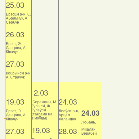
25.03
Брэсцкі р-н, С.
АБрамчук, А.
Сербун
26.03
Брэст, Э.
Данцова, А.
Ківачук
27.03
Кобрынскі р-н,
А. Страчук
2.03
19.03
24.03
Беражаны, М.
Гулінскі, Ж.
Гулеўскі
24.03
Брэст, Э.
Лоеўскі р-н,
(таксама на
Данцова, А.
Арцём
зімоўцы)
Ківачук
Халандач
Любань,
19.03
27.03
28.03
Мікалай
Верабей