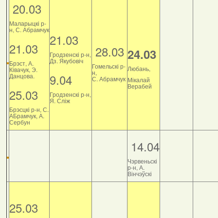
20.03
Маларыцкі р-
н, С. Абрамчук
21.03
21.03
28.03
24.03
Гродзенскі р-н,
Дз. Якубовіч
Брэст, А.
Гомельскі р-
Любань,
Ківачук, Э.
н,
9.04
Данцова.
С. Абрамчук
Мікалай
Верабей
25.03
Гродзенскі р-н,
Я. Сліж
Брэсцкі р-н, С.
АБрамчук, А.
Сербун
14.04
Чэрвеньскі
р-н, А.
Вінчэўскі
25.03