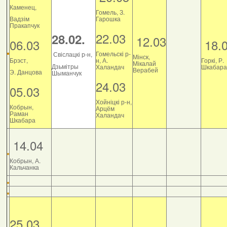
Каменец,
Гомель, З.
Вадзім
Гарошка
Пракапчук
22.03
28.02.
12.03
06.03
18.
Гомельскі р-
Свіслацкі р-н,
Мінск,
Брэст,
н, А.
Горкі, Р.
Мікалай
Дзьмітры
Халандач
Шкабара
Верабей
Э. Данцова
Шыманчук
24.03
05.03
Хойніцкі р-н,
Кобрын,
Арцём
Раман
Халандач
Шкабара
14.04
Кобрын, А.
Кальчанка
25.03