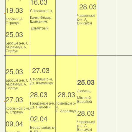
16.03
28.03
19.03
Свіслацкі р-н,
Чэрвеньскі
Качко Фёдар,
Кобрын, А.
р-н, А.
Шыманчук
Страчук
Вінчэўскі
Дзьмітрый
25.03
Брэсцкі р-н, С.
АБрамчук, А.
Сербун
27.03
25.03
Свіслацкі р-н,
25.03
Брэсцкі р-н, С.
Дз. Шыманчук
АБрамчук, А.
Сербун
Любань,
28.03
28.03
27.03
Мікалай
Верабей
Гродзенскі р-н,
Гомельскі р-
Дз. Якубовіч
н,
Кобрынскі р-н,
28.03
С. Абрамчук
А. Страчук
02.04
09.04
Чэрвеньскі
р-н, А.
Бераставіцкі р-
Вінчэўскі
н, Дз. і