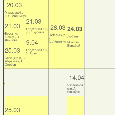
20.03
Маларыцкі р-
н, С. Абрамчук
21.03
21.03
28.03
24.03
Гродзенскі р-н,
Дз. Якубовіч
Брэст, А.
Гомельскі р-
Любань,
Ківачук, Э.
н,
9.04
Данцова.
С. Абрамчук
Мікалай
Верабей
25.03
Гродзенскі р-н,
Я. Сліж
Брэсцкі р-н, С.
АБрамчук, А.
Сербун
14.04
Чэрвеньскі
р-н, А.
Вінчэўскі
25.03