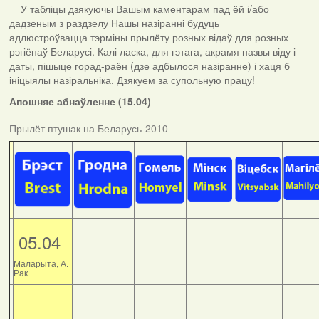
У табліцы дзякуючы Вашым каментарам пад ёй і/або
дадзеным з раздзелу Нашы назіранні будуць
адлюстроўвацца тэрміны прылёту розных відаў для розных
рэгіёнаў Беларусі. Калі ласка, для гэтага, акрамя назвы віду і
даты, пішыце горад-раён (дзе адбылося назіранне) і хаця б
ініцыялы назіральніка. Дзякуем за супольную працу!
Апошняе абнаўленне (15.04)
Прылёт птушак на Беларусь-2010
05.04
Маларыта, А.
Рак