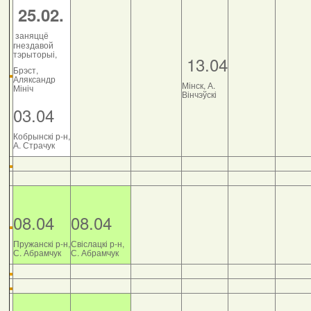
25.02.
заняццё
гнездавой
тэрыторыі,
13.04
Брэст,
Аляксандр
Мінск, А.
Мініч
Вінчэўскі
03.04
Кобрынскі р-н,
А. Страчук
08.04
08.04
Пружанскі р-н,
Свіслацкі р-н,
С. Абрамчук
С. Абрамчук