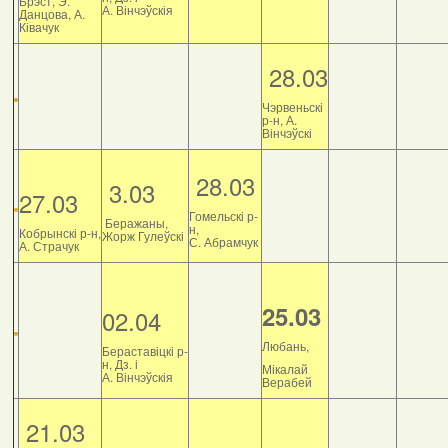
Брэст, Э.
А. Вінчэўскія
Данцова, А.
Ківачук
28.03
Чэрвеньскі
р-н, А.
Вінчэўскі
28.03
3.03
27.03
Гомельскі р-
Беражаны,
н,
Кобрынскі р-н,
Жорж Гулеўскі
С. Абрамчук
А. Страчук
25.03
02.04
Любань,
Бераставіцкі р-
н, Дз. і
Мікалай
А. Вінчэўскія
Верабей
21.03