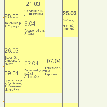
21.03
Свіслацкі р-н,
25.03
28.03
Дз. Шыманчук
Любань,
9.04
Кобрынскі р-н,
Мікалай
А. Страчук
Верабей
Гродзенскі р-н,
Я. Сліж
26.03
Брэст, Э.
07.04
Данцова, А.
02.04
Ківачук
Гомельскі р-
Бераставіцкі р-
09.04
н, З.
н, Дз. і
Гарошка
А. Вінчэўскія
Драгічанскі р-
н, Дз. Кіцель,
А. Кальчанка,
М. Краўчук