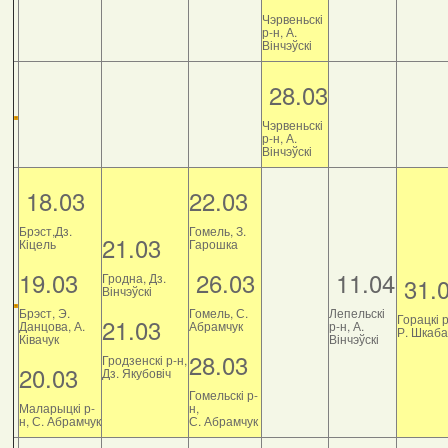
Чэрвеньскі
р-н, А.
Вінчэўскі
28.03
Чэрвеньскі
р-н, А.
Вінчэўскі
18.03
22.03
Брэст,Дз.
Гомель, З.
21.03
Кіцель
Гарошка
19.03
26.03
11.04
Гродна, Дз.
31.
Вінчэўскі
Брэст, Э.
Гомель, С.
Лепельскі
Горацкі р
21.03
Данцова, А.
Абрамчук
р-н, А.
Р. Шкаб
Ківачук
Вінчэўскі
28.03
Гродзенскі р-н,
20.03
Дз. Якубовіч
Гомельскі р-
Маларыцкі р-
н,
н, С. Абрамчук
С. Абрамчук