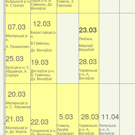
Лідскі р-н, В.
Кобрынскі р-н,
Гомель, З.
Гуменны, Дз.
А. Страчук
Гарошка
Вінчэўскі
12.03
07.03
23.03
Бераставіцкі р-
Маларыцкі р-
н,
Любань,
н,
В.Гуменны,
Мікалай
А. Пракаповіч
Верабей
Дз. Вінчэўскі
25.03
28.03
19.03
Брэсцкі р-н, С.
Чэрвеньскі
Дятлаўскі р-н,
АБрамчук, А.
р-н, А.
В. Гуменны,
Сербун
Вінчэўскі
Дз. Вінчэўскі
20.03
Маларыцкі р-
н, С. Абрамчук
5.03
28.03
11.04
21.03
22.03
Гомель,
Чэрвеньскі
Лепельскі
Маларыцкі р-
Арцём
р-н, А.
р-н, А.
Гродзенскі р-н,
н, Дз. Кіцель
Халандач
Вінчэўскі
Вінчэўскі
Дз. Якубовіч