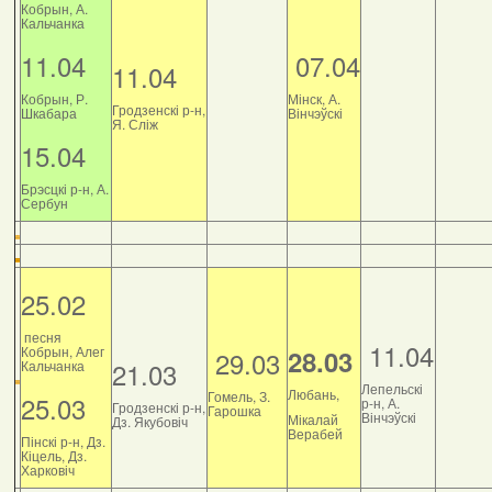
Кобрын, А.
Кальчанка
11.04
07.04
11.04
Кобрын, Р.
Мінск, А.
Гродзенскі р-н,
Шкабара
Вінчэўскі
Я. Сліж
15.04
Брэсцкі р-н, А.
Сербун
25.02
песня
11.04
Кобрын, Алег
28.03
29.03
21.03
Кальчанка
Лепельскі
Любань,
Гомель, З.
25.03
р-н, А.
Гродзенскі р-н,
Гарошка
Вінчэўскі
Мікалай
Дз. Якубовіч
Верабей
Пінскі р-н, Дз.
Кіцель, Дз.
Харковіч