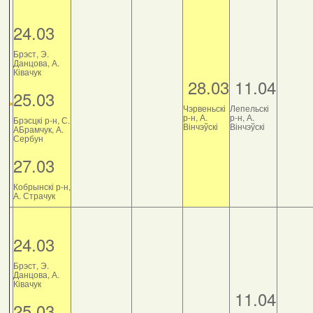
24.03
Брэст, Э.
Данцова, А.
Ківачук
28.03
11.04
25.03
Чэрвеньскі
Лепельскі
р-н, А.
р-н, А.
Брэсцкі р-н, С.
Вінчэўскі
Вінчэўскі
АБрамчук, А.
Сербун
27.03
Кобрынскі р-н,
А. Страчук
24.03
Брэст, Э.
Данцова, А.
Ківачук
11.04
25.03