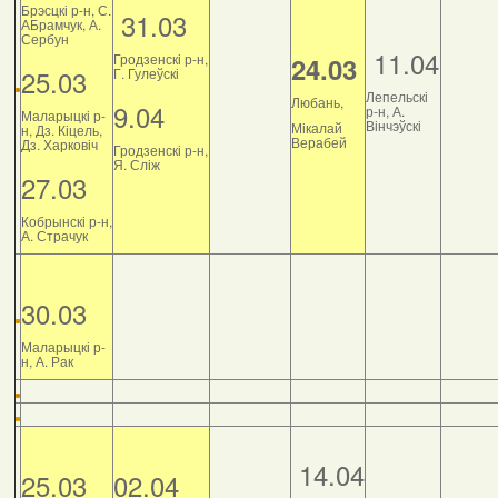
Брэсцкі р-н, С.
31.03
АБрамчук, А.
Сербун
11.04
Гродзенскі р-н,
24.03
25.03
Г. Гулеўскі
Лепельскі
Любань,
9.04
р-н, А.
Маларыцкі р-
Вінчэўскі
Мікалай
н, Дз. Кіцель,
Верабей
Дз. Харковіч
Гродзенскі р-н,
Я. Сліж
27.03
Кобрынскі р-н,
А. Страчук
30.03
Маларыцкі р-
н, А. Рак
14.04
25.03
02.04