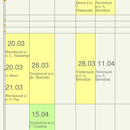
Мінскі р-н,
Лепельскі
Т.
р-н, А.
Раманава
Вінчэўскі
20.03
Маларыцкі р-
н, С. Абрамчук
28.03
11.04
28.03
20.03
Чэрвеньскі
Лепельскі
Гродзенскі р-н,
А. Мініч
р-н, А.
р-н, А.
Дз. Якубовіч
Вінчэўскі
Вінчэўскі
21.03
Маларыцкі р-
н. А. Рак
15.04
Гродзенскі р-н,
Г. Гулеўскі