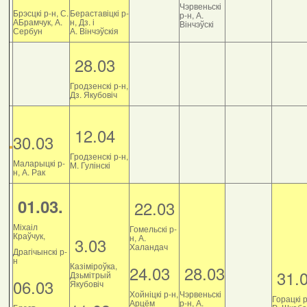
Чэрвеньскі
Брэсцкі р-н, С.
Бераставіцкі р-
р-н, А.
АБрамчук, А.
н, Дз. і
Вінчэўскі
Сербун
А. Вінчэўскія
28.03
Гродзенскі р-н,
Дз. Якубовіч
12.04
30.03
Гродзенскі р-н,
Маларыцкі р-
М. Гулінскі
н, А. Рак
01.03.
22.03
Міхаіл
Гомельскі р-
Краўчук,
н, А.
3.03
Халандач
Драгічынскі р-
н
Казіміроўка,
24.03
28.03
31.
Дзьмітрый
06.03
Якубовіч
Хойніцкі р-н,
Чэрвеньскі
Горацкі р
Арцём
р-н, А.