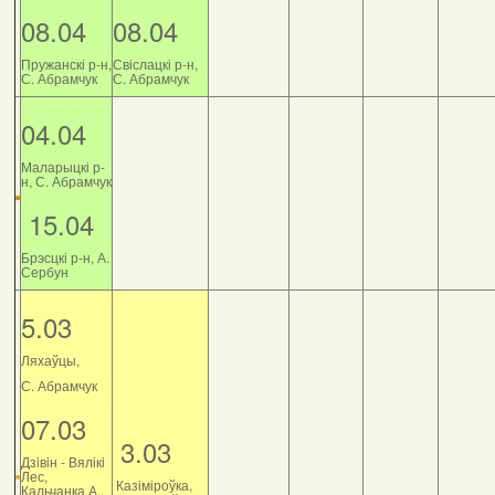
08.04
08.04
Пружанскі р-н,
Свіслацкі р-н,
С. Абрамчук
С. Абрамчук
04.04
Маларыцкі р-
н, С. Абрамчук
15.04
Брэсцкі р-н, А.
Сербун
5.03
Ляхаўцы,
С. Абрамчук
07.03
3.03
Дзiвiн - Вялiкi
Лес,
Казіміроўка,
Кальчанка А.,