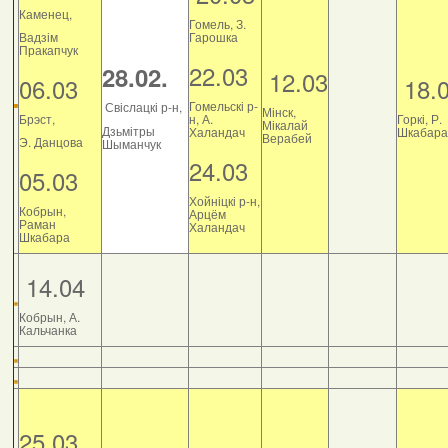
Каменец,
Гомель, З.
Вадзім
Гарошка
Пракапчук
22.03
28.02.
12.03
06.03
18.
Гомельскі р-
Свіслацкі р-н,
Мінск,
Брэст,
н, А.
Горкі, Р.
Мікалай
Дзьмітры
Халандач
Шкабара
Верабей
Э. Данцова
Шыманчук
24.03
05.03
Хойніцкі р-н,
Кобрын,
Арцём
Раман
Халандач
Шкабара
14.04
Кобрын, А.
Кальчанка
25.03