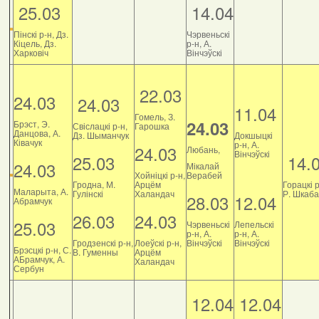
25.03
14.04
Пінскі р-н, Дз.
Чэрвеньскі
Кіцель, Дз.
р-н, А.
Харковіч
Вінчэўскі
22.03
24.03
24.03
11.04
Гомель, З.
24.03
Брэст, Э.
Свіслацкі р-н,
Гарошка
Данцова, А.
Дз. Шыманчук
Докшыцкі
Ківачук
р-н, А.
24.03
Любань,
Вінчэўскі
25.03
14.
24.03
Мікалай
Хойніцкі р-н,
Верабей
Гродна, М.
Арцём
Горацкі р
Маларыта, А.
Гулінскі
Халандач
Р. Шкаб
28.03
12.04
Абрамчук
26.03
24.03
25.03
Чэрвеньскі
Лепельскі
р-н, А.
р-н, А.
Гродзенскі р-н,
Лоеўскі р-н,
Вінчэўскі
Вінчэўскі
Брэсцкі р-н, С.
В. Гуменны
Арцём
АБрамчук, А.
Халандач
Сербун
12.04
12.04