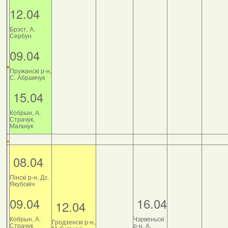
12.04
Брэст, А.
Сербун
09.04
Пружанскі р-н,
С. Абрамчук
15.04
Кобрын, А.
Страчук,
Мальчук
08.04
Пінскі р-н, Дз.
Якубовіч
09.04
16.04
12.04
Кобрын, А.
Чэрвеньскі
Гродзенскі р-н,
Страчук
р-н, А.