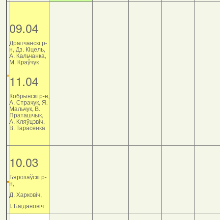
09.04
Драгічанскі р-
н, Дз. Кіцель,
А. Кальчанка,
М. Краўчук
11.04
Кобрынскі р-н,
А. Страчук, Я.
Мальчук, В.
Праташчык,
А. Кляўцэвіч,
В. Тарасенка
10.03
Бярозаўскі р-
н,
Д. Харковіч,
І. Багдановіч