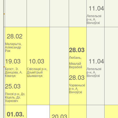
11.04
Лепельскі
р-н, А.
Вінчэўскі
28.02
Маларыта,
Аляксандр
28.03
Рак
Любань,
19.03
10.03
11.04
Мікалай
Верабей
Брэст, Э.
Свіслацкі р-н,
Лепельскі
Данцова, А.
Дзьмітрый
р-н, А.
28.03
Ківачук
Шыманчук
Вінчэўскі
25.03
Чэрвеньскі
р-н, А.
Вінчэўскі
Пінскі р-н, Дз.
Кіцель, Дз.
Харковіч
01.03.
20.03