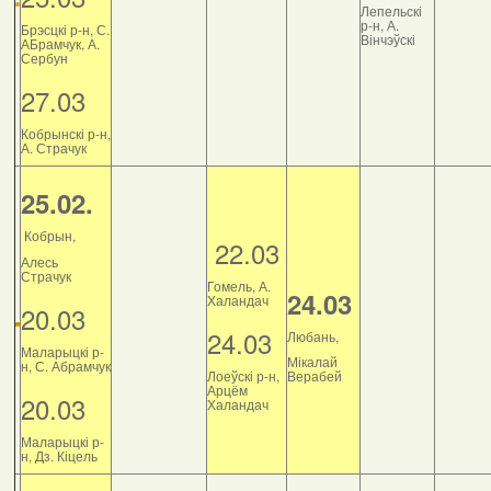
Лепельскі
р-н, А.
Брэсцкі р-н, С.
Вінчэўскі
АБрамчук, А.
Сербун
27.03
Кобрынскі р-н,
А. Страчук
25.02.
Кобрын,
22.03
Алесь
Страчук
Гомель, А.
24.03
Халандач
20.03
24.03
Любань,
Маларыцкі р-
Мікалай
н, С. Абрамчук
Лоеўскі р-н,
Верабей
Арцём
20.03
Халандач
Маларыцкі р-
н, Дз. Кіцель