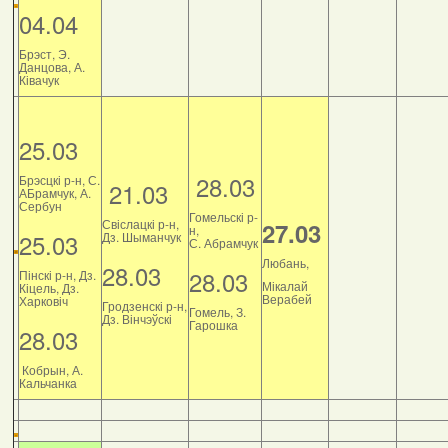
04.04
Брэст, Э.
Данцова, А.
Ківачук
25.03
28.03
Брэсцкі р-н, С.
21.03
АБрамчук, А.
Сербун
Гомельскі р-
Свіслацкі р-н,
27.03
н,
25.03
Дз. Шыманчук
С. Абрамчук
Любань,
28.03
28.03
Пінскі р-н, Дз.
Мікалай
Кіцель, Дз.
Верабей
Харковіч
Гродзенскі р-н,
Гомель, З.
Дз. Вінчэўскі
Гарошка
28.03
Кобрын, А.
Кальчанка