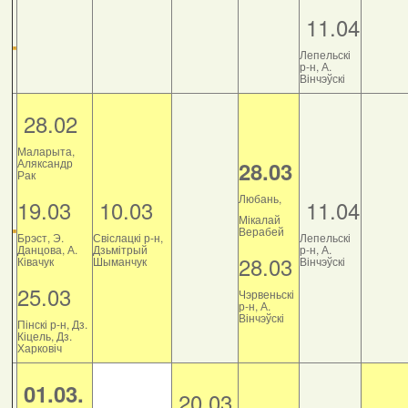
11.04
Лепельскі
р-н, А.
Вінчэўскі
28.02
Маларыта,
Аляксандр
28.03
Рак
Любань,
19.03
10.03
11.04
Мікалай
Верабей
Брэст, Э.
Свіслацкі р-н,
Лепельскі
Данцова, А.
Дзьмітрый
р-н, А.
28.03
Ківачук
Шыманчук
Вінчэўскі
25.03
Чэрвеньскі
р-н, А.
Вінчэўскі
Пінскі р-н, Дз.
Кіцель, Дз.
Харковіч
01.03.
20.03