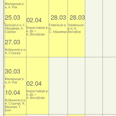
Маларыцкі р-
н, А. Рак
25.03
28.03
28.03
02.04
Брэсцкі р-н, С.
Гомельскі р-
Чэрвеньскі
Бераставіцкі р-
АБрамчук, А.
н,
р-н, А.
н, Дз. і
Сербун
С. Абрамчук
Вінчэўскі
А. Вінчэўскія
27.03
Кобрынскі р-н,
А. Страчук
30.03
Маларыцкі р-
02.04
н, А. Рак
10.04
Бераставіцкі р-
н, Дз. і
А. Вінчэўскія
Кобрынскі р-н,
А. Страчук, Я.
Мальчук, Т.
Еніч