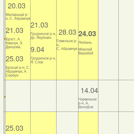
20.03
Маларыцкі р-
н, С. Абрамчук
21.03
21.03
28.03
24.03
Гродзенскі р-н,
Дз. Якубовіч
Брэст, А.
Гомельскі р-
Любань,
Ківачук, Э.
н,
9.04
Данцова.
С. Абрамчук
Мікалай
Верабей
25.03
Гродзенскі р-н,
Я. Сліж
Брэсцкі р-н, С.
АБрамчук, А.
Сербун
14.04
Чэрвеньскі
р-н, А.
Вінчэўскі
25.03