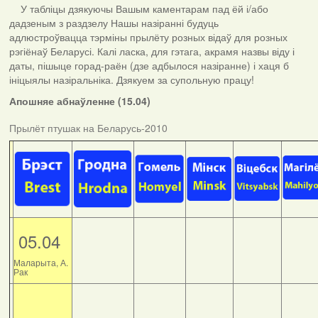
У табліцы дзякуючы Вашым каментарам пад ёй і/або
дадзеным з раздзелу Нашы назіранні будуць
адлюстроўвацца тэрміны прылёту розных відаў для розных
рэгіёнаў Беларусі. Калі ласка, для гэтага, акрамя назвы віду і
даты, пішыце горад-раён (дзе адбылося назіранне) і хаця б
ініцыялы назіральніка. Дзякуем за супольную працу!
Апошняе абнаўленне (15.04)
Прылёт птушак на Беларусь-2010
05.04
Маларыта, А.
Рак