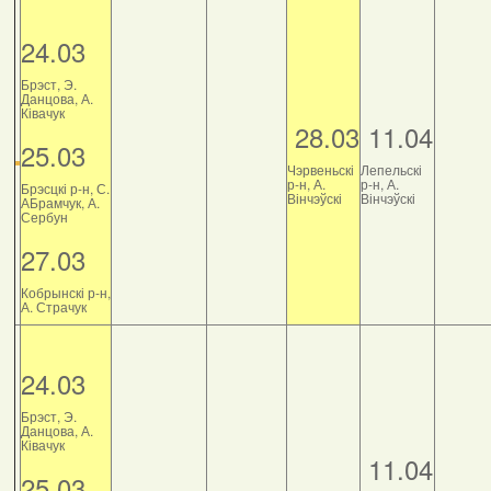
24.03
Брэст, Э.
Данцова, А.
Ківачук
28.03
11.04
25.03
Чэрвеньскі
Лепельскі
р-н, А.
р-н, А.
Брэсцкі р-н, С.
Вінчэўскі
Вінчэўскі
АБрамчук, А.
Сербун
27.03
Кобрынскі р-н,
А. Страчук
24.03
Брэст, Э.
Данцова, А.
Ківачук
11.04
25.03