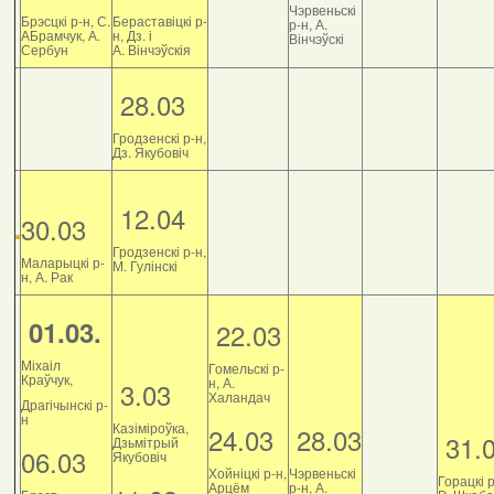
Чэрвеньскі
Брэсцкі р-н, С.
Бераставіцкі р-
р-н, А.
АБрамчук, А.
н, Дз. і
Вінчэўскі
Сербун
А. Вінчэўскія
28.03
Гродзенскі р-н,
Дз. Якубовіч
12.04
30.03
Гродзенскі р-н,
Маларыцкі р-
М. Гулінскі
н, А. Рак
01.03.
22.03
Міхаіл
Гомельскі р-
Краўчук,
н, А.
3.03
Халандач
Драгічынскі р-
н
Казіміроўка,
24.03
28.03
31.
Дзьмітрый
06.03
Якубовіч
Хойніцкі р-н,
Чэрвеньскі
Горацкі р
Арцём
р-н, А.