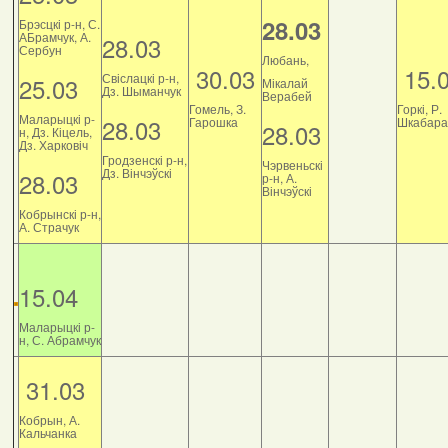
28.03
Брэсцкі р-н, С.
АБрамчук, А.
28.03
Сербун
Любань,
30.03
15.
Свіслацкі р-н,
25.03
Мікалай
Дз. Шыманчук
Верабей
Гомель, З.
Горкі, Р.
Маларыцкі р-
28.03
Гарошка
Шкабара
28.03
н, Дз. Кіцель,
Дз. Харковіч
Гродзенскі р-н,
Чэрвеньскі
Дз. Вінчэўскі
28.03
р-н, А.
Вінчэўскі
Кобрынскі р-н,
А. Страчук
15.04
Маларыцкі р-
н, С. Абрамчук
31.03
Кобрын, А.
Кальчанка