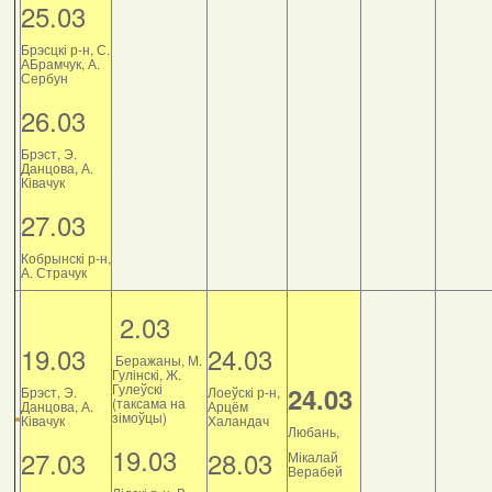
25.03
Брэсцкі р-н, С.
АБрамчук, А.
Сербун
26.03
Брэст, Э.
Данцова, А.
Ківачук
27.03
Кобрынскі р-н,
А. Страчук
2.03
19.03
24.03
Беражаны, М.
Гулінскі, Ж.
Гулеўскі
24.03
Брэст, Э.
Лоеўскі р-н,
(таксама на
Данцова, А.
Арцём
зімоўцы)
Ківачук
Халандач
Любань,
19.03
27.03
28.03
Мікалай
Верабей