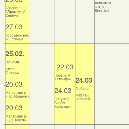
Лепельскі
р-н, А.
Брэсцкі р-н, С.
Вінчэўскі
АБрамчук, А.
Сербун
27.03
Кобрынскі р-н,
А. Страчук
25.02.
Кобрын,
22.03
Алесь
Страчук
Гомель, А.
24.03
Халандач
20.03
24.03
Любань,
Маларыцкі р-
Мікалай
н, С. Абрамчук
Лоеўскі р-н,
Верабей
Арцём
20.03
Халандач
Маларыцкі р-
н, Дз. Кіцель