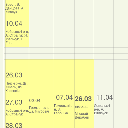
Брэст, Э.
Данцова, А.
Ківачук
10.04
Кобрынскі р-н,
А. Страчук, Я.
Мальчук, Т.
Еніч
26.03
Пінскі р-н, Дз.
Кіцель, Дз.
Харковіч
07.04
11.04
26.03
27.03
02.04
Гомельскі р-
Лепельскі
Любань,
Гродзенскі р-н,
н, З.
р-н, А.
Кобрынскі р-н,
Дз. Якубовіч
Гарошка
Вінчэўскі
Мікалай
А. Страчук
Верабей
28.03