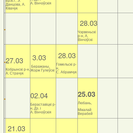
Брэст, Э.
А. Вінчэўскія
Данцова, А.
Ківачук
28.03
Чэрвеньскі
р-н, А.
Вінчэўскі
28.03
3.03
27.03
Гомельскі р-
Беражаны,
н,
Кобрынскі р-н,
Жорж Гулеўскі
С. Абрамчук
А. Страчук
25.03
02.04
Любань,
Бераставіцкі р-
н, Дз. і
Мікалай
А. Вінчэўскія
Верабей
21.03