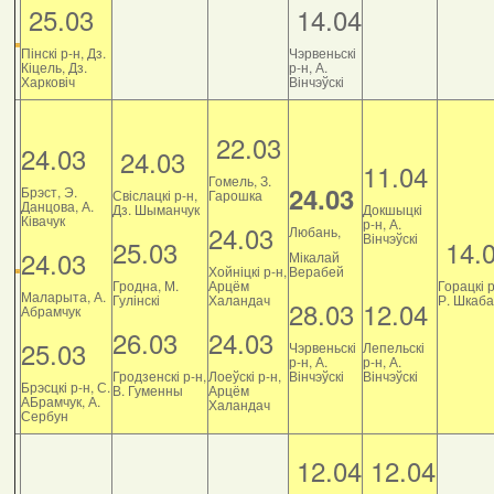
25.03
14.04
Пінскі р-н, Дз.
Чэрвеньскі
Кіцель, Дз.
р-н, А.
Харковіч
Вінчэўскі
22.03
24.03
24.03
11.04
Гомель, З.
24.03
Брэст, Э.
Свіслацкі р-н,
Гарошка
Данцова, А.
Дз. Шыманчук
Докшыцкі
Ківачук
р-н, А.
24.03
Любань,
Вінчэўскі
25.03
14.
24.03
Мікалай
Хойніцкі р-н,
Верабей
Гродна, М.
Арцём
Горацкі р
Маларыта, А.
Гулінскі
Халандач
Р. Шкаб
28.03
12.04
Абрамчук
26.03
24.03
25.03
Чэрвеньскі
Лепельскі
р-н, А.
р-н, А.
Гродзенскі р-н,
Лоеўскі р-н,
Вінчэўскі
Вінчэўскі
Брэсцкі р-н, С.
В. Гуменны
Арцём
АБрамчук, А.
Халандач
Сербун
12.04
12.04