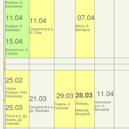
Кобрын, А.
Кальчанка
11.04
07.04
11.04
Кобрын, Р.
Мінск, А.
Гродзенскі р-н,
Шкабара
Вінчэўскі
Я. Сліж
15.04
Брэсцкі р-н, А.
Сербун
25.02
песня
11.04
Кобрын, Алег
28.03
29.03
21.03
Кальчанка
Лепельскі
Любань,
Гомель, З.
25.03
р-н, А.
Гродзенскі р-н,
Гарошка
Вінчэўскі
Мікалай
Дз. Якубовіч
Верабей
Пінскі р-н, Дз.
Кіцель, Дз.
Харковіч