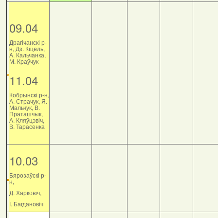
09.04
Драгічанскі р-
н, Дз. Кіцель,
А. Кальчанка,
М. Краўчук
11.04
Кобрынскі р-н,
А. Страчук, Я.
Мальчук, В.
Праташчык,
А. Кляўцэвіч,
В. Тарасенка
10.03
Бярозаўскі р-
н,
Д. Харковіч,
І. Багдановіч