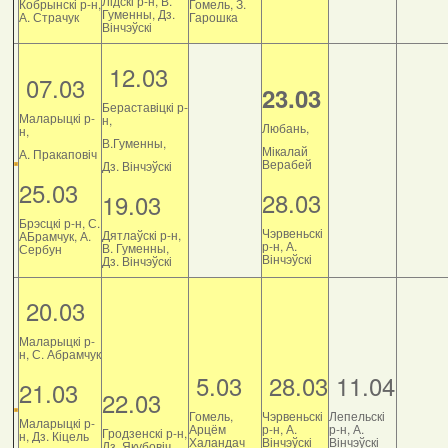
Лідскі р-н, В.
Кобрынскі р-н,
Гомель, З.
Гуменны, Дз.
А. Страчук
Гарошка
Вінчэўскі
12.03
07.03
23.03
Бераставіцкі р-
Маларыцкі р-
н,
Любань,
н,
В.Гуменны,
Мікалай
А. Пракаповіч
Верабей
Дз. Вінчэўскі
25.03
28.03
19.03
Брэсцкі р-н, С.
Чэрвеньскі
Дятлаўскі р-н,
АБрамчук, А.
р-н, А.
В. Гуменны,
Сербун
Вінчэўскі
Дз. Вінчэўскі
20.03
Маларыцкі р-
н, С. Абрамчук
5.03
28.03
11.04
21.03
22.03
Гомель,
Чэрвеньскі
Лепельскі
Маларыцкі р-
Арцём
р-н, А.
р-н, А.
Гродзенскі р-н,
н, Дз. Кіцель
Халандач
Вінчэўскі
Вінчэўскі
Дз. Якубовіч