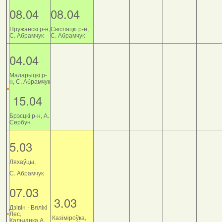
08.04
08.04
Пружанскі р-н,
Свіслацкі р-н,
С. Абрамчук
С. Абрамчук
04.04
Маларыцкі р-
н, С. Абрамчук
15.04
Брэсцкі р-н, А.
Сербун
5.03
Ляхаўцы,
С. Абрамчук
07.03
3.03
Дзiвiн - Вялiкi
Лес,
Казіміроўка,
Кальчанка А.,