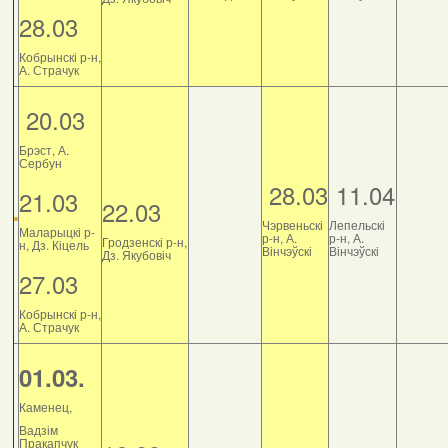
28.03
Кобрынскі р-н,
А. Страчук
20.03
Брэст, А.
Сербун
28.03
11.04
21.03
22.03
Чэрвеньскі
Лепельскі
Маларыцкі р-
р-н, А.
р-н, А.
Гродзенскі р-н,
н, Дз. Кіцель
Вінчэўскі
Вінчэўскі
Дз. Якубовіч
27.03
Кобрынскі р-н,
А. Страчук
01.03.
Каменец,
Вадзім
Пракапчук