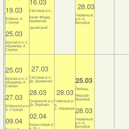
16.03
28.03
19.03
Свіслацкі р-н,
Чэрвеньскі
Качко Фёдар,
Кобрын, А.
р-н, А.
Шыманчук
Страчук
Вінчэўскі
Дзьмітрый
25.03
Брэсцкі р-н, С.
АБрамчук, А.
Сербун
27.03
25.03
Свіслацкі р-н,
25.03
Брэсцкі р-н, С.
Дз. Шыманчук
АБрамчук, А.
Сербун
Любань,
28.03
28.03
27.03
Мікалай
Верабей
Гродзенскі р-н,
Гомельскі р-
Дз. Якубовіч
н,
Кобрынскі р-н,
28.03
С. Абрамчук
А. Страчук
02.04
09.04
Чэрвеньскі
р-н, А.
Бераставіцкі р-
Вінчэўскі
н, Дз. і