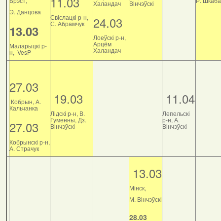
11.03
Брэст,
Р. Шкаб
Халандач
Вінчэўскі
Э. Данцова
Свіслацкі р-н,
24.03
С. Абрамчук
13.03
Лоеўскі р-н,
Арцём
Маларыцкі р-
Халандач
н, VesP
27.03
19.03
11.04
Кобрын, А.
Кальчанка
Лідскі р-н, В.
Лепельскі
Гуменны, Дз.
р-н, А.
27.03
Вінчэўскі
Вінчэўскі
Кобрынскі р-н,
А. Страчук
13.03
Мінск,
М. Вінчэўскі
28.03