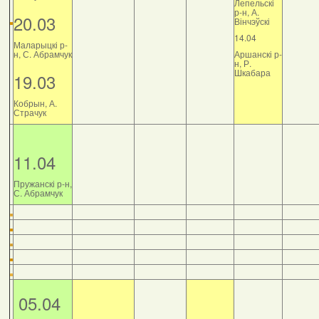
Лепельскі
р-н, А.
20.03
Вінчэўскі
14.04
Маларыцкі р-
н, С. Абрамчук
Аршанскі р-
н, Р.
Шкабара
19.03
Кобрын, А.
Страчук
11.04
Пружанскі р-н,
С. Абрамчук
05.04