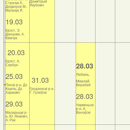
Дзьмітрый
Страчук А.,
Якубовіч
Дзiдкоускi М.,
Мальчук Я.
19.03
Брэст, Э.
Данцова, А.
Ківачук
20.03
Брэст, А.
28.03
Сербун
25.03
Любань,
31.03
Мікалай
Пінскі р-н, Дз.
Верабей
Кіцель, Дз.
Гродзенскі р-н,
Харковіч
Г. Гулеўскі
28.03
29.03
Чэрвеньскі
р-н, А.
Маларыцкі р-
Вінчэўскі
н, Ю. Янкевіч,
А. Рак