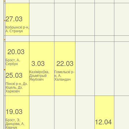
27.03
Кобрынскі р-н,
А. Страчук
20.03
Брэст, А.
3.03
22.03
Сербун
Казіміроўка,
Гомельскі р-
25.03
Дзьмітрый
н, А.
Якубовіч
Халандач
Пінскі р-н, Дз.
Кіцель, Дз.
Харковіч
19.03
12.04
Брэст, Э.
Данцова, А.
Ківачук