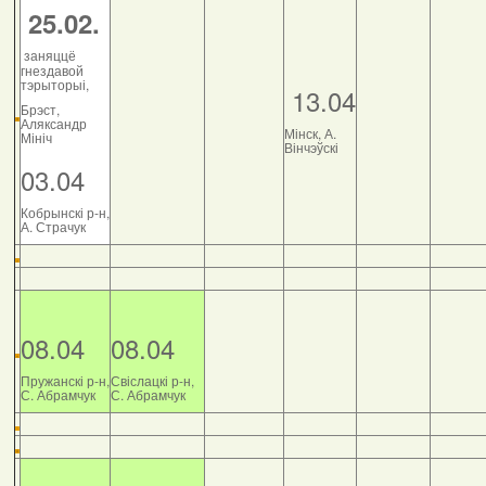
25.02.
заняццё
гнездавой
тэрыторыі,
13.04
Брэст,
Аляксандр
Мінск, А.
Мініч
Вінчэўскі
03.04
Кобрынскі р-н,
А. Страчук
08.04
08.04
Пружанскі р-н,
Свіслацкі р-н,
С. Абрамчук
С. Абрамчук