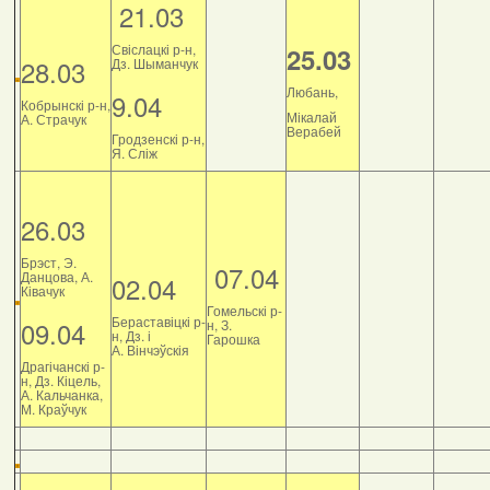
21.03
Свіслацкі р-н,
25.03
28.03
Дз. Шыманчук
Любань,
9.04
Кобрынскі р-н,
Мікалай
А. Страчук
Верабей
Гродзенскі р-н,
Я. Сліж
26.03
Брэст, Э.
07.04
Данцова, А.
02.04
Ківачук
Гомельскі р-
Бераставіцкі р-
09.04
н, З.
н, Дз. і
Гарошка
А. Вінчэўскія
Драгічанскі р-
н, Дз. Кіцель,
А. Кальчанка,
М. Краўчук