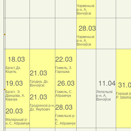
Чэрвеньскі
р-н, А.
Вінчэўскі
28.03
Чэрвеньскі
р-н, А.
Вінчэўскі
18.03
22.03
Брэст,Дз.
Гомель, З.
21.03
Кіцель
Гарошка
19.03
26.03
11.04
Гродна, Дз.
31.
Вінчэўскі
Брэст, Э.
Гомель, С.
Лепельскі
Горацкі р
21.03
Данцова, А.
Абрамчук
р-н, А.
Р. Шкаб
Ківачук
Вінчэўскі
28.03
Гродзенскі р-н,
20.03
Дз. Якубовіч
Гомельскі р-
Маларыцкі р-
н,
н, С. Абрамчук
С. Абрамчук