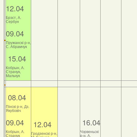
12.04
Брэст, А.
Сербун
09.04
Пружанскі р-н,
С. Абрамчук
15.04
Кобрын, А.
Страчук,
Мальчук
08.04
Пінскі р-н, Дз.
Якубовіч
09.04
16.04
12.04
Кобрын, А.
Чэрвеньскі
Гродзенскі р-н,
Страчук
р-н, А.