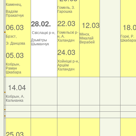
Каменец,
Гомель, З.
Вадзім
Гарошка
Пракапчук
22.03
28.02.
12.03
06.03
18.
Гомельскі р-
Свіслацкі р-н,
Мінск,
Брэст,
н, А.
Горкі, Р.
Мікалай
Дзьмітры
Халандач
Шкабара
Верабей
Э. Данцова
Шыманчук
24.03
05.03
Хойніцкі р-н,
Кобрын,
Арцём
Раман
Халандач
Шкабара
14.04
Кобрын, А.
Кальчанка
25.03