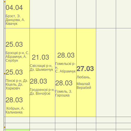
04.04
Брэст, Э.
Данцова, А.
Ківачук
25.03
28.03
Брэсцкі р-н, С.
21.03
АБрамчук, А.
Сербун
Гомельскі р-
Свіслацкі р-н,
27.03
н,
25.03
Дз. Шыманчук
С. Абрамчук
Любань,
28.03
28.03
Пінскі р-н, Дз.
Мікалай
Кіцель, Дз.
Верабей
Харковіч
Гродзенскі р-н,
Гомель, З.
Дз. Вінчэўскі
Гарошка
28.03
Кобрын, А.
Кальчанка