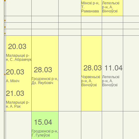
Мінскі р-н,
Лепельскі
Т.
р-н, А.
Раманава
Вінчэўскі
20.03
Маларыцкі р-
н, С. Абрамчук
28.03
11.04
28.03
20.03
Чэрвеньскі
Лепельскі
Гродзенскі р-н,
А. Мініч
р-н, А.
р-н, А.
Дз. Якубовіч
Вінчэўскі
Вінчэўскі
21.03
Маларыцкі р-
н. А. Рак
15.04
Гродзенскі р-н,
Г. Гулеўскі