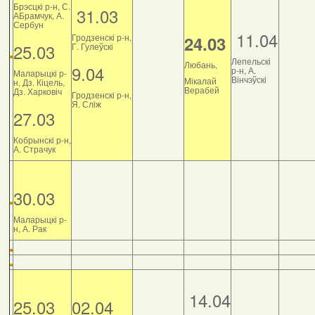
Брэсцкі р-н, С.
31.03
АБрамчук, А.
Сербун
11.04
Гродзенскі р-н,
24.03
25.03
Г. Гулеўскі
Лепельскі
Любань,
9.04
р-н, А.
Маларыцкі р-
Вінчэўскі
Мікалай
н, Дз. Кіцель,
Верабей
Дз. Харковіч
Гродзенскі р-н,
Я. Сліж
27.03
Кобрынскі р-н,
А. Страчук
30.03
Маларыцкі р-
н, А. Рак
14.04
25.03
02.04