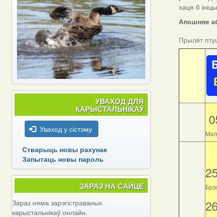
хаця б ініц
Апошняе аб
Прылёт пту
УВАХОД ДЛЯ
КАРЫСТАЛЬНІКАЎ
0
Уваход у сістэму
Мал
Стварыць новы рахунак
Запытаць новы пароль
2
ЗАРАЗ НА САЙЦЕ
Брэс
2
Зараз няма зарэгістраваных
карыстальнікаў онлайн.