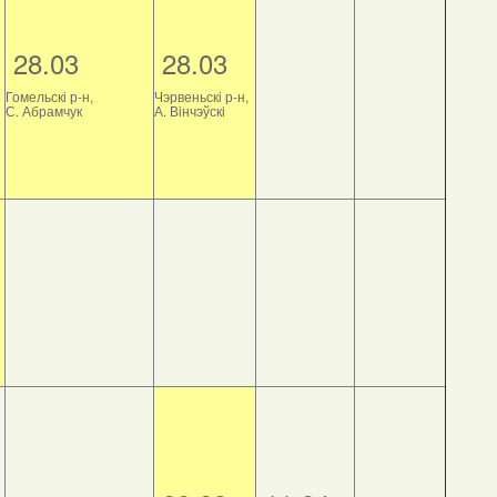
28.03
28.03
Гомельскі р-н,
Чэрвеньскі р-н,
С. Абрамчук
А. Вінчэўскі