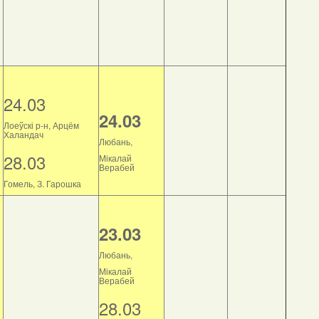
24.03
24.03
Лоеўскі р-н, Арцём
Халандач
Любань,
28.03
Мікалай
Верабей
Гомель, З. Гарошка
23.03
Любань,
Мікалай
Верабей
28.03