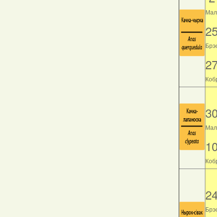
Мала
2
Брэс
2
Кобр
3
Мала
1
Кобр
2
Брэс