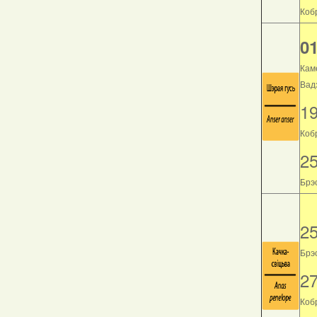
Кобр
01
Кам
Вад
1
Коб
2
Брэс
2
Брэс
2
Кобр