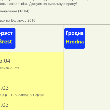
ыялы назіральніка. Дзякуем за супольную працу!
наўленне (15.04)
шак на Беларусь-2010
5.04
арыта, А. Рак
5.03
цкі р-н, С. АБрамчук, А. Сербун
6.03