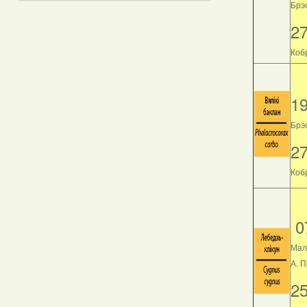
Брэс
2
Кобр
1
Брэс
2
Кобр
0
Мал
А. 
2