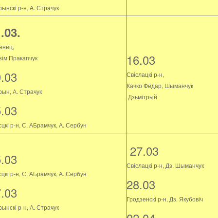
ынскі р-н, А. Страчук
.03.
енец,
16.03
зім Пракапчук
9.03
Свіслацкі р-н,
Качко Фёдар, Шыманчук
рын, А. Страчук
Дзьмітрый
5.03
цкі р-н, С. АБрамчук, А. Сербун
27.03
5.03
Свіслацкі р-н, Дз. Шыманчук
цкі р-н, С. АБрамчук, А. Сербун
28.03
7.03
Гродзенскі р-н, Дз. Якубовіч
ынскі р-н, А. Страчук
02.04