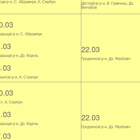
цкі р-н, С. АБрамчук, А. Сербун
Дятлаўскі р-н, В. Гуменны, Дз.
Вінчэўскі
0.03
арыцкі р-н, С. Абрамчук
1.03
22.03
рыцкі р-н, Дз. Кіцель
Гродзенскі р-н, Дз. Якубовіч
8.03
ынскі р-н, А. Страчук
0.03
ст, А. Сербун
1.03
22.03
рыцкі р-н, Дз. Кіцель
Гродзенскі р-н, Дз. Якубовіч
7.03