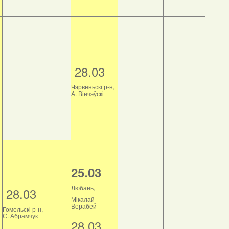
28.03
Чэрвеньскі р-н,
А. Вінчэўскі
25.03
Любань,
28.03
Мікалай
Верабей
Гомельскі р-н,
С. Абрамчук
28.03