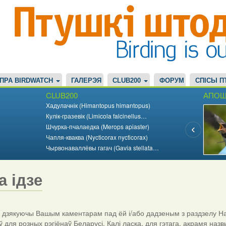
ПРА BIRDWATCH
ГАЛЕРЭЯ
CLUB200
ФОРУМ
СПІСЫ П
CLUB200
АПОШ
Хадулачнік (Himantopus himantopus)
Кулік-гразевік (Limicola falcinellus…
Шчурка-пчалаедка (Merops apiaster)
Чапля-кваква (Nycticorax nycticorax)
Чырвонаваллёвы гагач (Gavia stellata…
а ідзе
дзякуючы Вашым каментарам пад ёй і/або дадзеным з раздзелу На
ў для розных рэгіёнаў Беларусі. Калі ласка, для гэтага, акрамя назв