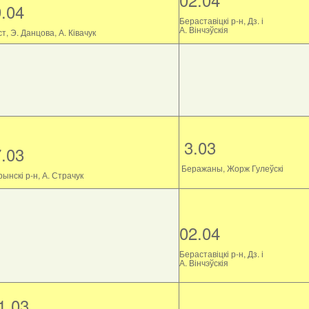
9.04
Бераставіцкі р-н, Дз. і
А. Вінчэўскія
т, Э. Данцова, А. Ківачук
3.03
7.03
Беражаны, Жорж Гулеўскі
ынскі р-н, А. Страчук
02.04
Бераставіцкі р-н, Дз. і
А. Вінчэўскія
1.03