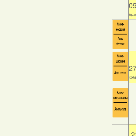
0
Брэс
2
Кобр
2