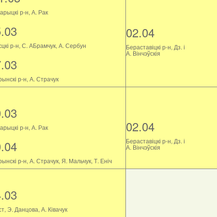
рыцкі р-н, А. Рак
5.03
02.04
цкі р-н, С. АБрамчук, А. Сербун
Бераставіцкі р-н, Дз. і
А. Вінчэўскія
7.03
ынскі р-н, А. Страчук
0.03
02.04
рыцкі р-н, А. Рак
Бераставіцкі р-н, Дз. і
0.04
А. Вінчэўскія
ынскі р-н, А. Страчук, Я. Мальчук, Т. Еніч
4.03
т, Э. Данцова, А. Ківачук