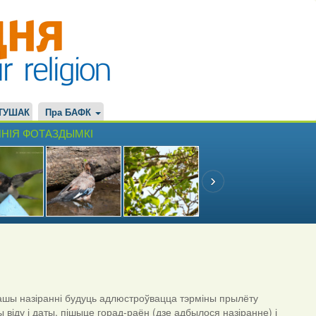
ТУШАК
Пра БАФК
НІЯ ФОТАЗДЫМКІ
шы назіранні будуць адлюстроўвацца тэрміны прылёту
ы віду і даты, пішыце горад-раён (дзе адбылося назіранне) і