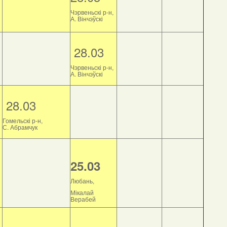
Чэрвеньскі р-н,
А. Вінчэўскі
28.03
Чэрвеньскі р-н,
А. Вінчэўскі
28.03
Гомельскі р-н,
С. Абрамчук
25.03
Любань,
Мікалай
Верабей