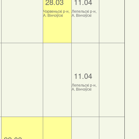
28.03
11.04
Чэрвеньскі р-н,
Лепельскі р-н,
А. Вінчэўскі
А. Вінчэўскі
11.04
Лепельскі р-н,
А. Вінчэўскі