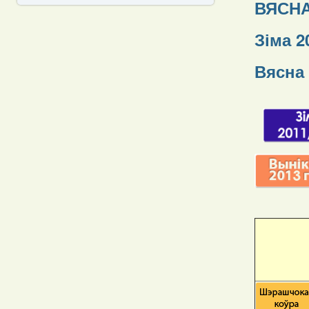
ВЯСНА
Зіма 2
Вясна 