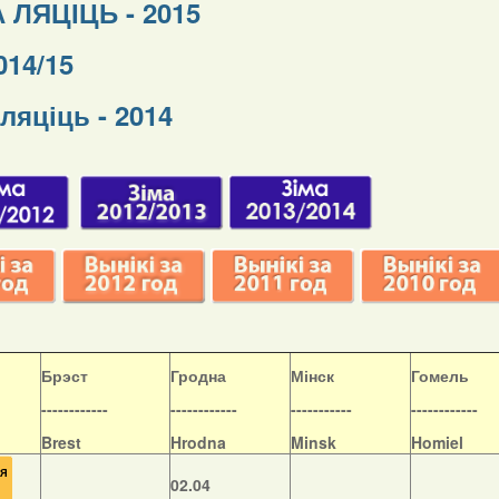
 ЛЯЦІЦЬ - 2015
014/15
ляціць - 2014
Б
рэст
Гродна
Мінск
Гомель
------------
------------
-----------
------------
Brest
Hrodna
Minsk
Homiel
02.04