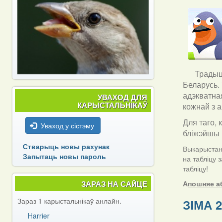
Традыцы
Беларусь.
адэкватна
УВАХОД ДЛЯ
КАРЫСТАЛЬНІКАЎ
кожнай з а
Для таго, 
Уваход у сістэму
бліжэйшы 
Стварыць новы рахунак
Выкарыстанн
Запытаць новы пароль
на табліцу 
табліцу!
ЗАРАЗ НА САЙЦЕ
А
пошняе а
Зараз 1 карыстальнікаў анлайн.
ЗІМА 2
Harrier