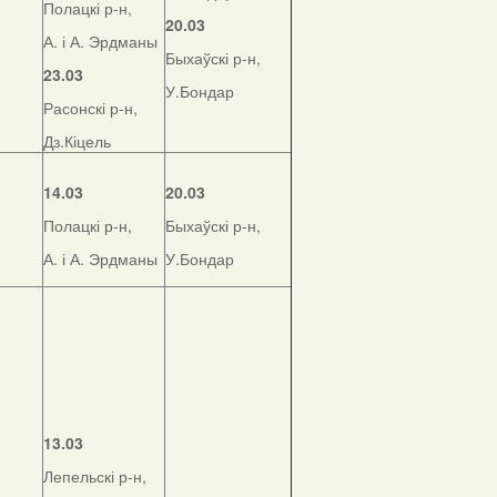
Полацкі р-н,
20.03
А. і А. Эрдманы
Быхаўскі р-н,
23.03
У.Бондар
Расонскі р-н,
Дз.Кіцель
14.03
20.03
Полацкі р-н,
Быхаўскі р-н,
А. і А. Эрдманы
У.Бондар
13.03
Лепельскі р-н,