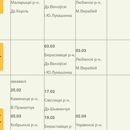
Маларыцкі р-н,
Любанскі р-н,
Дз.Вінчэўскі
Дз.Кіцель
М.Верабей
і Ю.Лукашэнка
03.03
03.03
Берасіавіцкі р-н,
Любанскі р-н,
Дз.Вінчэўскі
М.Верабей
і Ю.Лукашэнка
зімавалі
25.02
17.02
Камянецкі р-н,
Свіслацкі р-н,
В.Пракапчук
Дз.Шыманчук
05.03
02.04
19.02
Кобрынскі р-н,
Чэрвенскі р-н,
Бераставіцкі р-