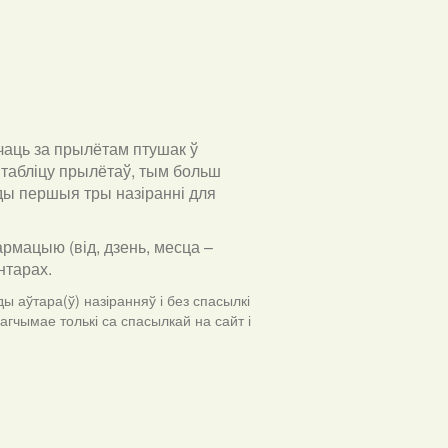
чаць за прылётам птушак ў
табліцу прылётаў, тым больш
ўды першыя тры назіранні для
армацыю (від, дзень, месца –
ентарах
.
ы аўтара(ў) назіранняў і без спасылкі
гчымае толькі са спасылкай на сайт і