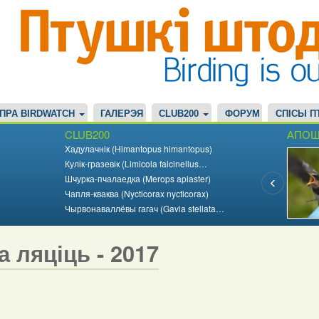
ПРА BIRDWATCH
ГАЛЕРЭЯ
CLUB200
ФОРУМ
СПІСЫ П
CLUB200
АПОШ
Хадулачнік (Himantopus himantopus)
Кулік-гразевік (Limicola falcinellus…
Шчурка-пчалаедка (Merops apiaster)
Чапля-кваква (Nycticorax nycticorax)
Чырвонаваллёвы гагач (Gavia stellata…
а ляціць - 2017