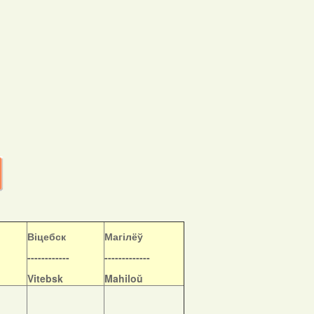
Віцебск
Магілёў
------------
-------------
Vitebsk
Mahiloŭ