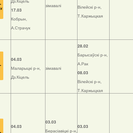
Дз.Кіцель
зімавалі
Вілейскі р-н,
17.03
Т.Каржыцкая
Кобрын,
А.Страчук
28.02
Барысаўскі р-н,
04.03
А.Рак
Маларыцкі р-н,
зімавалі
08.03
Дз.Кіцель
Вілейскі р-н,
Т.Каржыцкая
03.03
04.03
03.03
Берасіавіцкі р-н,