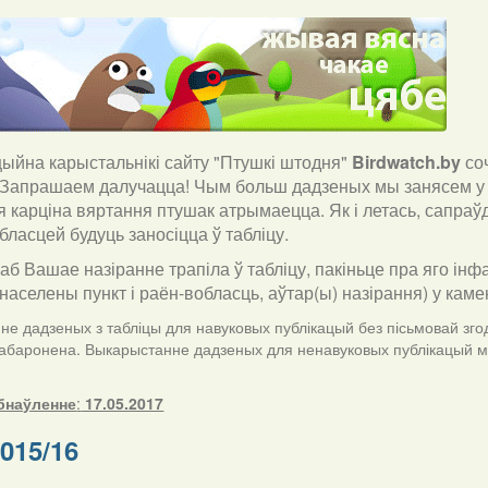
йна карыстальнікі сайту "Птушкі штодня"
Birdwatch
.
by
со
 Запрашаем далучацца! Чым больш дадзеных мы занясем у 
я карціна вяртання птушак атрымаецца. Як і летась, сапра
бласцей будуць заносіцца ў табліцу.
каб Вашае назіранне трапіла ў табліцу, пакіньце пра яго інф
населены пункт і раён-вобласць, аўтар(ы) назірання) у кам
е дадзеных з табліцы для навуковых публікацый без пісьмовай згод
забаронена. Выкарыстанне дадзеных для ненавуковых публікацый ма
бнаўленне
:
17.05.2017
015/16