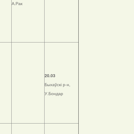
А.Рак
20.03
Быхаўскі р-н,
У.Бондар