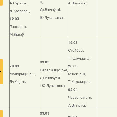
н,
А.Страчук,
А.Вінчэўскі
Дз.Вінчэўскі,
Д.Здаравец
Ю.Лукашэнка
12.03
Пінскі р-н,
М.Львоў
19.03
Стоўбцы,
Т.Каржыцкая
03.03
29.03
28.03
Берасіавіцкі р-н,
Маларыцкі р-н,
Мінскі р-н,
Дз.Вінчэўскі
Дз.Кіцель
Т.Каржыцкая
і Ю.Лукашэнка
02.04
Чэрвенскі р-н,
А.Вінчэўскі
03.03