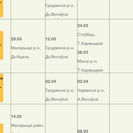
Гродзенскі р-н,
Дз.Вінчэўскі
24.03
Стоўбцы,
29.03
12.03
Т.Каржыцкая
Маларыцкі р-н,
Гродзенскі р-н,
28.03
Дз.Кіцель
Дз.Вінчэўскі
Мінскі р-н,
Т.Каржыцкая
02.04
02.04
Гродзенскі р-н,
Чэрвенскі р-н,
Дз.Вінчэўскі
А.Вінчэўскі
14.03
Маларыцкі раён,
08.03