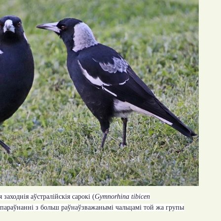
заходнія аўстралійскія сарокі (
Gymnorhina tibicen
параўнанні з больш раўнаўзважанымі чальцамі той жа групы