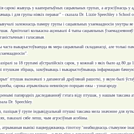
ія сарокі жывуць у кааператыўных сацыяльных групах, а агрэсіўнасць у а
начыць і для групы ніякіх пераваг” - сказала
Dr. Lizzie Speechley
з
School o
вучалі залежнасць памеру групы і сацыяльных узаемаадносін унутры яе 
шак. Арнітолагі колькасна ацэньвалі 4 тыпы сацыяльных ўзаемадзеянняў
аганістычныя і галасавыя.
 часта выкарыстоўваецца як мера сацыяльнай складанасці, але толькі п
узаемаадносін”.
азіралі за 18 групамі аўстралійскіх сарок, у кожнай з якіх было ад 80 да 
і птушкам збіраць, захоўвываць і выкарыстоўвываць інфармацыю бачную
рыт’ птушак вызначалі з дапамогай драўлянай рашоткі, у якую былі ўст
 дзюбы, сарока атрымлівала невялікую порцыю ежы - узнагароду.
дзенымі папярэдніх даследаванняў гэтага віду птушак, у нашым таксама 
азала
Dr. Speechley.
 пазіцыя ў групе індывідуальнай птушкі таксама мела значэнне для хуткас
ях, паказалі сябе лепш, чым агрэсіўныя асобіны.
, атрыманыя вынікі пацверджваюць гіпотэзу
‘неабходнасць стымулюе інав