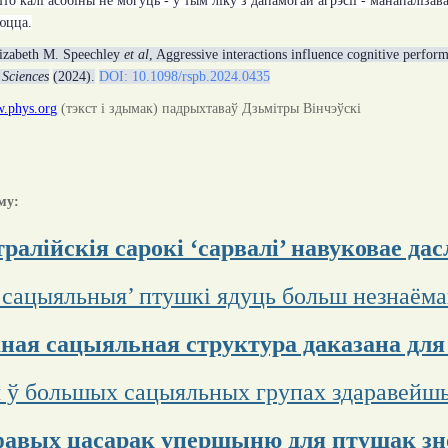
то калі асобіны не могуць - у тым ліку з дапамогай агрэсіі - манапаліз
юцца.
izabeth M. Speechley
et al
, Aggressive interactions influence cognitive perfor
 Sciences
(2024).
DOI: 10.1098/rspb.2024.0435
.phys.org
(
тэкст і здымак
)
падрыхтаваў Дзьмітры Вінчэўскі
му:
тралійскія сарокі ‘сарвалі’ навуковае да
‘сацыяльныя’ птушкі ядуць больш незнаёма
ная сацыяльная структура даказана для
 ў большых сацыяльных групах здаравейш
авых цасарак упершыню для птушак зн