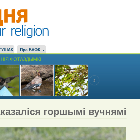
ТУШАК
Пра БАФК
НІЯ ФОТАЗДЫМКІ
аказаліся горшымі вучнямі