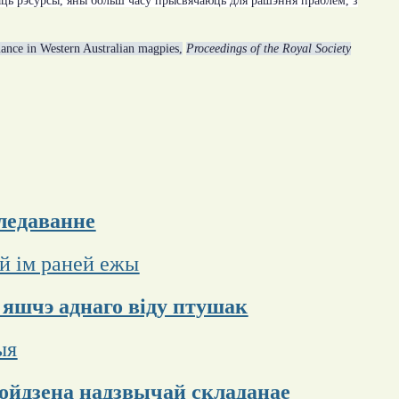
аваць рэсурсы, яны больш часу прысвячаюць для рашэння праблем, з
mance in Western Australian magpies,
Proceedings of the Royal Society
следаванне
й ім раней ежы
 яшчэ аднаго віду птушак
ыя
ойдзена надзвычай складанае