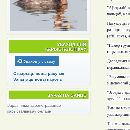
"
Аўстралійск
чальцоў, а з
Навукоўцы вы
развіццю пту
(
affiliative
)
,
УВАХОД ДЛЯ
"
Памер групы
КАРЫСТАЛЬНІКАЎ
сацыяльных 
Уваход у сістэму
Даследчыкі н
перашкаджал
Стварыць новы рахунак
‘Разумовы сп
Запытаць новы пароль
з дапамогай
"
Згодна з да
ЗАРАЗ НА САЙЦЕ
хутчэй” - ск
Зараз няма зарэгістраваных
Тым не менш,
карыстальнікаў онлайн.
узаемадзеянн
Такім чынам