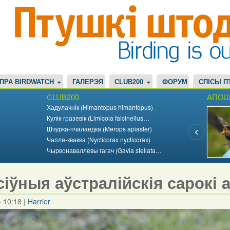
ПРА BIRDWATCH
ГАЛЕРЭЯ
CLUB200
ФОРУМ
СПІСЫ П
CLUB200
АПОШ
Хадулачнік (Himantopus himantopus)
Кулік-гразевік (Limicola falcinellus…
Шчурка-пчалаедка (Merops apiaster)
Чапля-кваква (Nycticorax nycticorax)
Чырвонаваллёвы гагач (Gavia stellata…
сіўныя аўстралійскія сарокі 
- 10:18
|
Harrier