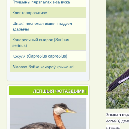
Птушыны пярэпалах з-за вужа
Клептопаразитизм
Шпакі: няспелая вішня і падзел
здабычы
Канареечный вьюрок (Serinus
serinus)
Косуля (Capreоlus capreоlus)
Зімовая бойка качароў крыжанкі
ЛЕПШЫЯ ФОТАЗДЫМКІ
Згодна з няд
dorsalis
)
дэм
птушак.