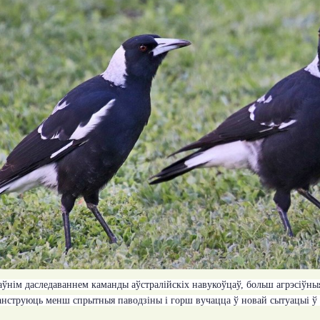
аўнім даследаваннем каманды аўстралійскіх навукоўцаў, больш агрэсіўныя 
анструюць менш спрытныя паводзіны і горш вучацца ў новай сытуацыі ў 