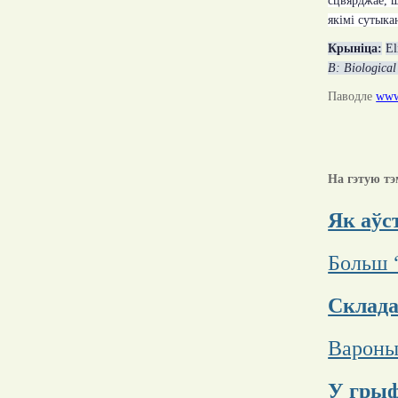
сцвярджае, ш
якімі сутыка
Крыніца
:
El
B: Biological
Паводле
www
На гэтую тэ
Як аўс
Больш 
Склада
Вароны
У грыф