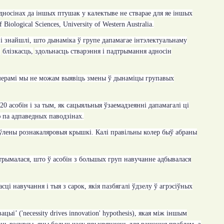
дносінах да іншых птушак у калектыве не стварае для яе іншых
f Biological Sciences
,
University of Western Australia.
і знайшлі, што дынаміка ў групе дапамагае інтэлектуальнаму
:
блізкасць,
здольнасць стварэння і падтрымання адносін
амерамі мы не можам выявіць змены ў дынаміцы групавых
120 асобін і за тым, як сацыяльныя ўзаемадзеянні дапамагалі ці
 па адпаведных паводзінах.
аўлены рознакаляровыя крышкі. Калі правільны колер быў абраны
атрымалася, што ў асобін з большых груп навучанне адбывалася
ці навучання і тыя з сарок, якія пазбягалі ўдзелу ў агрэсіўных
ацыі’ (
'necessity drives innovation' hypothesis
)
,
якая між іншым