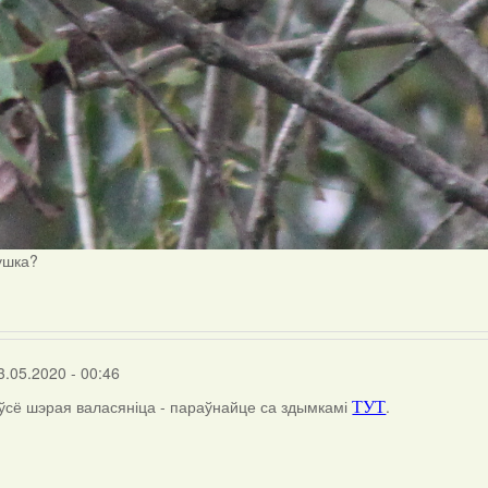
ушка?
3.05.2020 - 00:46
 ўсё шэрая валасяніца - параўнайце са здымкамі
.
ТУТ