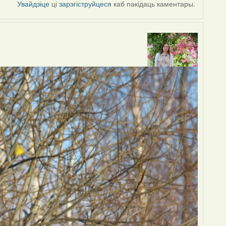
Увайдзіце
ці
зарэгіструйцеся
каб пакідаць каментары.