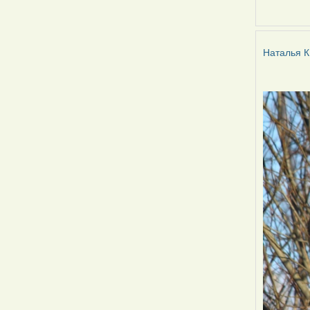
Наталья
К
Наталья К