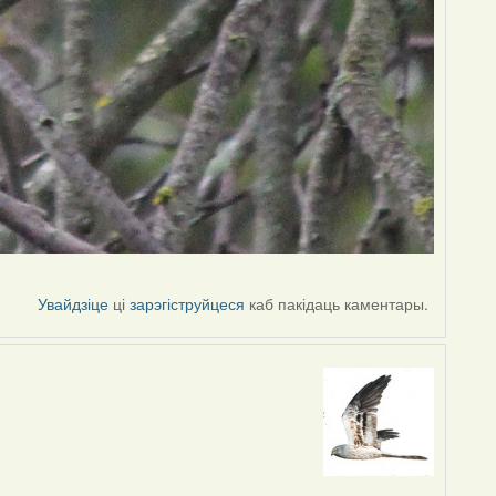
Увайдзіце
ці
зарэгіструйцеся
каб пакідаць каментары.