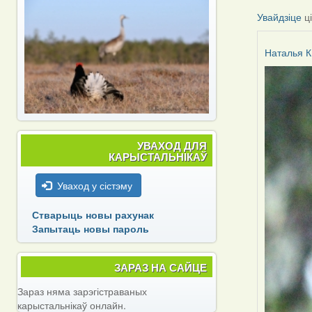
Увайдзіце
ц
Наталья К
УВАХОД ДЛЯ
КАРЫСТАЛЬНІКАЎ
Уваход у сістэму
Стварыць новы рахунак
Запытаць новы пароль
ЗАРАЗ НА САЙЦЕ
Зараз няма зарэгістраваных
карыстальнікаў онлайн.