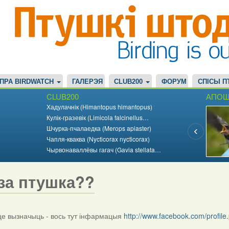
ПРА BIRDWATCH
ГАЛЕРЭЯ
CLUB200
ФОРУМ
СПІСЫ П
CLUB200
АПОШ
Хадулачнік (Himantopus himantopus)
Кулік-гразевік (Limicola falcinellus…
Шчурка-пчалаедка (Merops apiaster)
Чапля-кваква (Nycticorax nycticorax)
Чырвонаваллёвы гагач (Gavia stellata…
за птушка??
 вызначыць - вось тут інфармацыя
http://www.facebook.com/profi