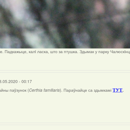
е. Падкажыце, калi ласка, што за птушка. Здымак у парку Чалюскiн
3.05.2020 - 00:17
айны паўзунок (
Certhia familiaris
). Параўнайце са здымкамі
.
ТУТ