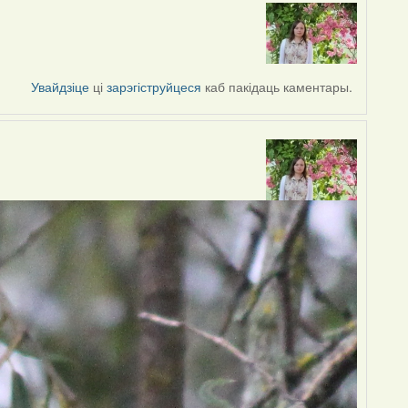
Увайдзіце
ці
зарэгіструйцеся
каб пакідаць каментары.