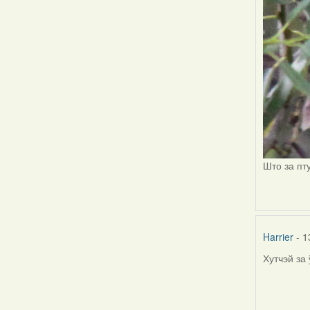
Што за пт
Harrier
- 1
Хутчэй за
In
reply
to
by