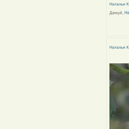
Наталья К
Дзякуй,
Ha
In
reply
to
by
Harrier
Наталья К