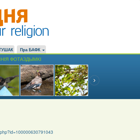
ТУШАК
Пра БАФК
НІЯ ФОТАЗДЫМКІ
le.php?id=100000630791043