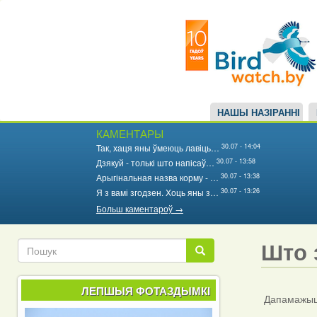
Main
Перайсці
да
navigation
асноўнага
змесціва
НАШЫ НАЗІРАННІ
КАМЕНТАРЫ
30.07 - 14:04
Так, хаця яны ўмеюць лавіць…
30.07 - 13:58
Дзякуй - толькі што напісаў…
30.07 - 13:38
Арыгінальная назва корму - …
30.07 - 13:26
Я з вамі згодзен. Хоць яны з…
Больш каментароў →
Што 
Пошук
Пошук
ЛЕПШЫЯ ФОТАЗДЫМКІ
Дапамажыце