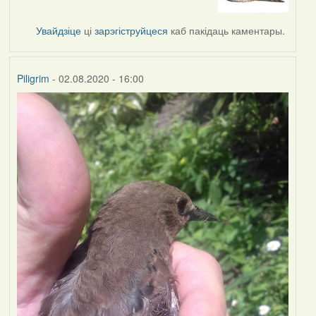
to
by
Увайдзіце
ці
зарэгіструйцеся
каб пакідаць каментары.
Lighty
Piligrim
- 02.08.2020 - 16:00