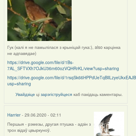
Гук (калі я не памылілася з крыніцай гука:), also карцінка
не адпавядае)
https://drive.google.com/file/d/1Bs-
7AL_SFTVXh7OJkU36m60ozVQHRrKL/view?usp=sharing
https://drive.google.com/file/d/1rsqSk66HPPdUeTqBllLzyeUkxEAJ
usp=sharing
Увайдзіце
ці
зарэгіструйцеся
каб пакідаць каментары.
Harrier
- 29.06.2020 - 02:11
Першыя - рэмезы, другая птушка - адзін з
In
трох відаў цвыркуноў.
reply