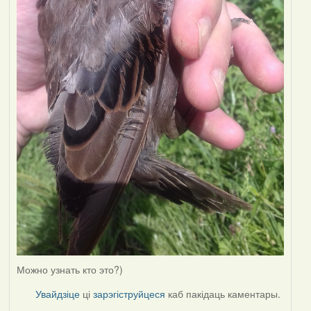
Можно узнать кто это?)
Увайдзіце
ці
зарэгіструйцеся
каб пакідаць каментары.