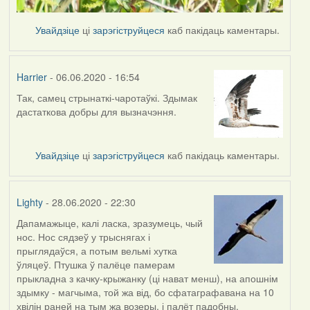
Увайдзіце
ці
зарэгіструйцеся
каб пакідаць каментары.
Harrier
- 06.06.2020 - 16:54
Так, самец стрынаткі-чаротаўкі. Здымак
In
дастаткова добры для вызначэння.
reply
to
by
Увайдзіце
ці
зарэгіструйцеся
каб пакідаць каментары.
Lighty
Lighty
- 28.06.2020 - 22:30
Дапамажыце, калі ласка, зразумець, чый
нос. Нос сядзеў у трыснягах і
прыглядаўся, а потым вельмі хутка
ўляцеў. Птушка ў палёце памерам
прыкладна з качку-крыжанку (ці нават менш), на апошнім
здымку - магчыма, той жа від, бо сфатаграфавана на 10
хвілін раней на тым жа возеры, і палёт падобны.