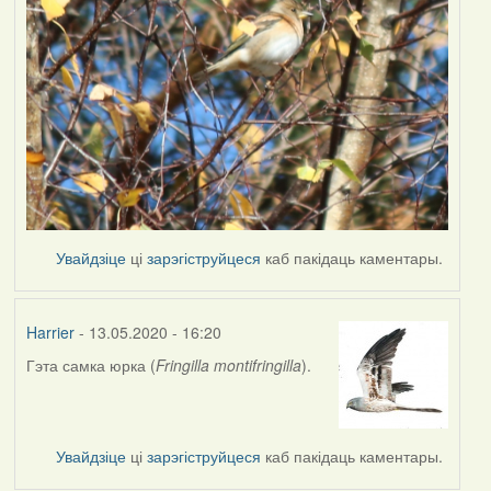
Увайдзіце
ці
зарэгіструйцеся
каб пакідаць каментары.
Harrier
- 13.05.2020 - 16:20
Гэта самка юрка (
Fringilla montifringilla
).
In
reply
to
by
Увайдзіце
ці
зарэгіструйцеся
каб пакідаць каментары.
Наталья
К