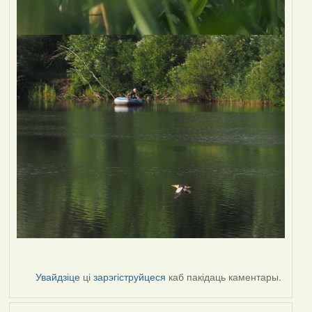
Увайдзіце
ці
зарэгіструйцеся
каб пакідаць каментары.