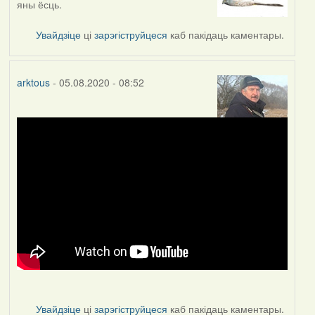
яны ёсць.
to
by
Увайдзіце
ці
зарэгіструйцеся
каб пакідаць каментары.
arktous
arktous
- 05.08.2020 - 08:52
Увайдзіце
ці
зарэгіструйцеся
каб пакідаць каментары.