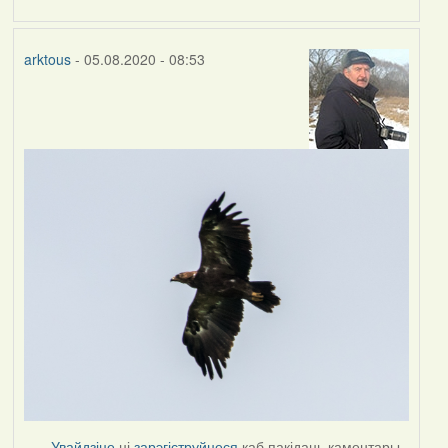
arktous
- 05.08.2020 - 08:53
Увайдзіце
ці
зарэгіструйцеся
каб пакідаць каментары.