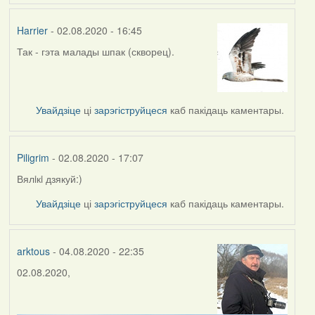
Harrier
- 02.08.2020 - 16:45
Так - гэта малады шпак (скворец).
In
reply
to
by
Увайдзіце
ці
зарэгіструйцеся
каб пакідаць каментары.
Piligrim
Piligrim
- 02.08.2020 - 17:07
Вялiкi дзякуй:)
In
reply
Увайдзіце
ці
зарэгіструйцеся
каб пакідаць каментары.
to
by
Harrier
arktous
- 04.08.2020 - 22:35
02.08.2020,