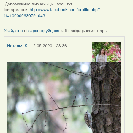
Дапамажыце вызначыць - вось тут
інфармацыя
http://www.facebook.com/profile.php?
id=100000630791043
Увайдзіце
ці
зарэгіструйцеся
каб пакідаць каментары.
Наталья К
- 12.05.2020 - 23:36