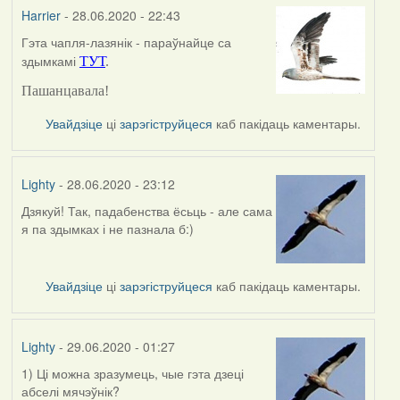
Harrier
- 28.06.2020 - 22:43
Гэта чапля-лазянік - параўнайце са
In
здымкамі
ТУТ
.
reply
to
Пашанцавала!
by
Lighty
Увайдзіце
ці
зарэгіструйцеся
каб пакідаць каментары.
Lighty
- 28.06.2020 - 23:12
Дзякуй! Так, падабенства ёсьць - але сама
In
я па здымках і не пазнала б:)
reply
to
by
Увайдзіце
ці
зарэгіструйцеся
каб пакідаць каментары.
Harrier
Lighty
- 29.06.2020 - 01:27
1) Ці можна зразумець, чые гэта дзеці
абселі мячэўнік?