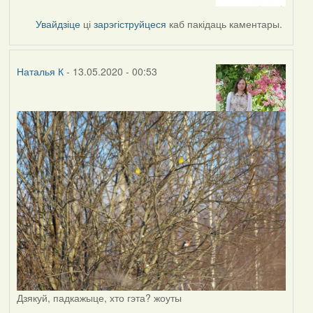
to
by
Увайдзіце
ці
зарэгіструйцеся
каб пакідаць каментары.
Наталья
К
Наталья К
- 13.05.2020 - 00:53
Дзякуй, падкажыце, хто гэта? жоуты