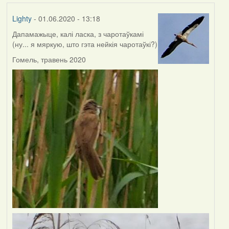
Lighty
- 01.06.2020 - 13:18
Дапамажыце, калі ласка, з чаротаўкамі
(ну... я мяркую, што гэта нейкія чаротаўкі?)
Гомель, травень 2020