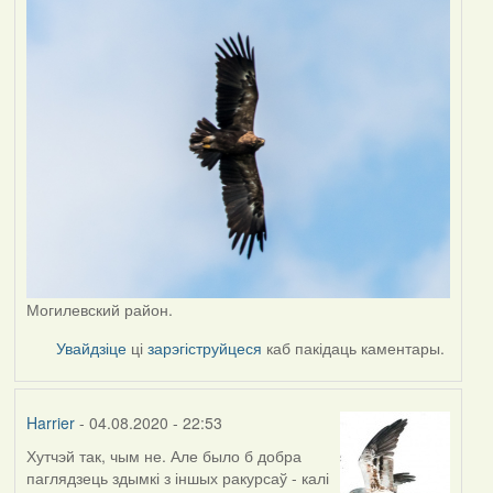
Могилевский район.
Увайдзіце
ці
зарэгіструйцеся
каб пакідаць каментары.
Harrier
- 04.08.2020 - 22:53
Хутчэй так, чым не. Але было б добра
In
паглядзець здымкі з іншых ракурсаў - калі
reply