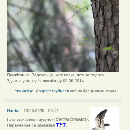
Прывiтанне. Падкажыце, калi ласка, што за птушка.
Здымак у парку Чалюскiнцау 09.09.2014
Увайдзіце
ці
зарэгіструйцеся
каб пакідаць каментары.
Harrier
- 13.05.2020 - 00:17
Гэта звычайны паўзунок (
Certhia familiaris
).
In
Параўнайце са здымкамі
.
ТУТ
reply