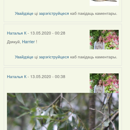
to
by
Увайдзіце
ці
зарэгіструйцеся
каб пакідаць каментары.
Наталья
К
Наталья К
- 13.05.2020 - 00:28
Дзякуй,
Harrier
!
In
reply
to
Увайдзіце
ці
зарэгіструйцеся
каб пакідаць каментары.
by
Harrier
Наталья К
- 13.05.2020 - 00:38