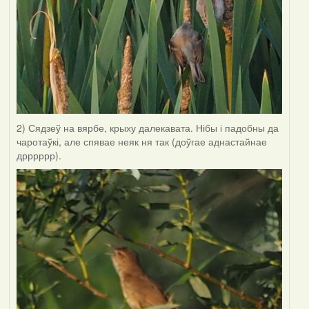
2) Сядзеў на вярбе, крыху далекавата. Нібы і падобны да
чаротаўкі, але спявае неяк ня так (доўгае аднастайнае
дрррррр).