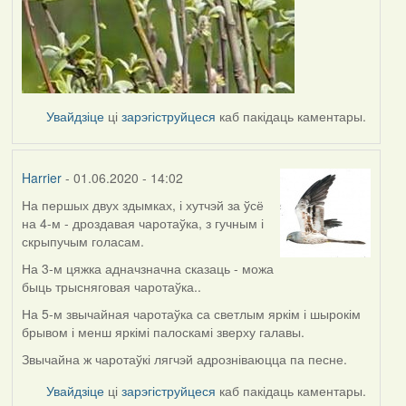
Увайдзіце
ці
зарэгіструйцеся
каб пакідаць каментары.
Harrier
- 01.06.2020 - 14:02
На першых двух здымках, і хутчэй за ўсё
In
на 4-м - дроздавая чаротаўка, з гучным і
reply
скрыпучым голасам.
to
by
На 3-м цяжка адначзначна сказаць - можа
Lighty
быць трысняговая чаротаўка..
На 5-м звычайная чаротаўка са светлым яркім і шырокім
брывом і менш яркімі палоскамі зверху галавы.
Звычайна ж чаротаўкі лягчэй адрозніваюцца па песне.
Увайдзіце
ці
зарэгіструйцеся
каб пакідаць каментары.