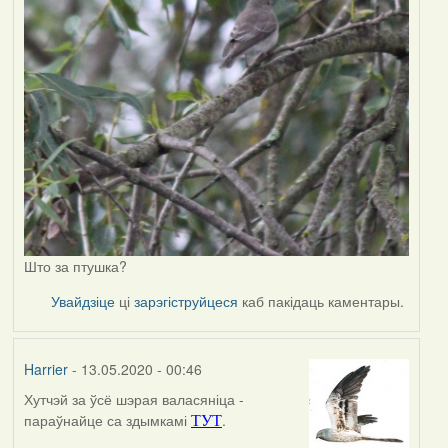
Што за птушка?
Увайдзіце
ці
зарэгіструйцеся
каб пакідаць каментары.
Harrier
- 13.05.2020 - 00:46
Хутчэй за ўсё шэрая валасяніца -
In
параўнайце са здымкамі
.
ТУТ
reply