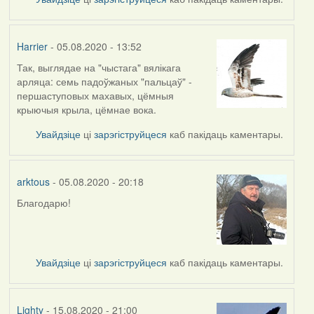
Harrier
- 05.08.2020 - 13:52
Так, выглядае на "чыстага" вялікага
In
арляца: семь падоўжаных "пальцаў" -
reply
першаступовых махавых, цёмныя
to
крыючыя крыла, цёмнае вока.
by
arktous
Увайдзіце
ці
зарэгіструйцеся
каб пакідаць каментары.
arktous
- 05.08.2020 - 20:18
Благодарю!
In
reply
to
by
Увайдзіце
ці
зарэгіструйцеся
каб пакідаць каментары.
Harrier
Lighty
- 15.08.2020 - 21:00