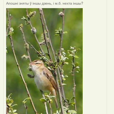
Апошні зняты ў іншы дзень, і м.б. нехта іншы?