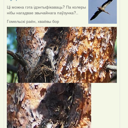
Ці можна гэта ідэнтыфікаваць? Па колеры
нібы нагадвае звычайнага паўзунка?..
Гомельскі раён, хваёвы бор