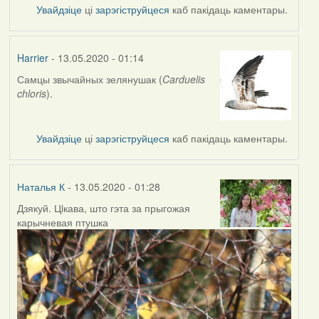
Увайдзіце
ці
зарэгіструйцеся
каб пакідаць каментары.
Harrier
- 13.05.2020 - 01:14
Самцы звычайных зелянушак (
Carduelis
In
chloris
).
reply
to
by
Увайдзіце
ці
зарэгіструйцеся
каб пакідаць каментары.
Наталья
К
Наталья К
- 13.05.2020 - 01:28
Дзякуй. Цiкава, што гэта за прыгожая
In
карычневая птушка
reply
to
by
Harrier