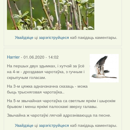
Увайдзіце
ці
зарэгіструйцеся
каб пакідаць каментары.
Harrier
- 01.06.2020 - 14:02
На першых двух здымках, і хутчэй за ўсё
In
на 4-м - дроздавая чаротаўка, з гучным і
reply
скрыпучым голасам.
to
by
На 3-м цяжка адначзначна сказаць - можа
Lighty
быць трысняговая чаротаўка..
На 5-м звычайная чаротаўка са светлым яркім і шырокім
брывом і менш яркімі палоскамі зверху галавы.
Звычайна ж чаротаўкі лягчэй адрозніваюцца па песне.
Увайдзіце
ці
зарэгіструйцеся
каб пакідаць каментары.