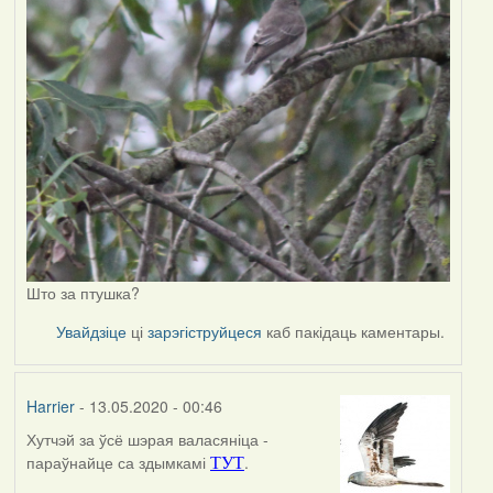
Што за птушка?
Увайдзіце
ці
зарэгіструйцеся
каб пакідаць каментары.
Harrier
- 13.05.2020 - 00:46
Хутчэй за ўсё шэрая валасяніца -
In
параўнайце са здымкамі
.
ТУТ
reply