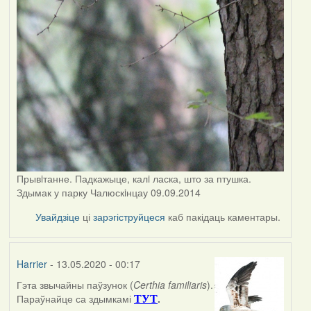
Прывiтанне. Падкажыце, калi ласка, што за птушка.
Здымак у парку Чалюскiнцау 09.09.2014
Увайдзіце
ці
зарэгіструйцеся
каб пакідаць каментары.
Harrier
- 13.05.2020 - 00:17
Гэта звычайны паўзунок (
Certhia familiaris
).
In
Параўнайце са здымкамі
.
ТУТ
reply