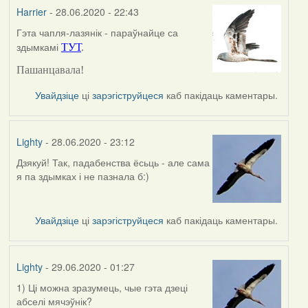
Harrier
- 28.06.2020 - 22:43
Гэта чапля-лазянік - параўнайце са
In
здымкамі
ТУТ
.
reply
to
Пашанцавала!
by
Lighty
Увайдзіце
ці
зарэгіструйцеся
каб пакідаць каментары.
Lighty
- 28.06.2020 - 23:12
Дзякуй! Так, падабенства ёсьць - але сама
In
я па здымках і не пазнала б:)
reply
to
by
Увайдзіце
ці
зарэгіструйцеся
каб пакідаць каментары.
Harrier
Lighty
- 29.06.2020 - 01:27
1) Ці можна зразумець, чые гэта дзеці
абселі мячэўнік?