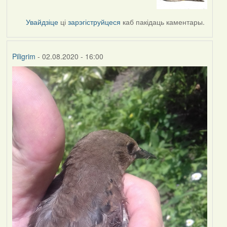
to
by
Увайдзіце
ці
зарэгіструйцеся
каб пакідаць каментары.
Lighty
Piligrim
- 02.08.2020 - 16:00