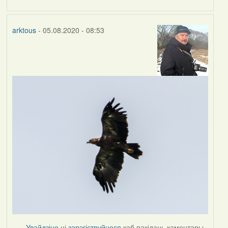
arktous
- 05.08.2020 - 08:53
Увайдзіце
ці
зарэгіструйцеся
каб пакідаць каментары.