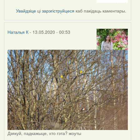
to
by
Увайдзіце
ці
зарэгіструйцеся
каб пакідаць каментары.
Наталья
К
Наталья К
- 13.05.2020 - 00:53
Дзякуй, падкажыце, хто гэта? жоуты