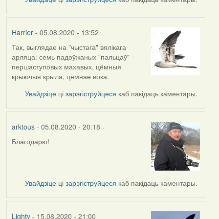
Harrier
- 05.08.2020 - 13:52
Так, выглядае на "чыстага" вялікага
In
арляца: семь падоўжаных "пальцаў" -
reply
першаступовых махавых, цёмныя
to
крыючыя крыла, цёмнае вока.
by
arktous
Увайдзіце
ці
зарэгіструйцеся
каб пакідаць каментары.
arktous
- 05.08.2020 - 20:18
Благодарю!
In
reply
to
by
Увайдзіце
ці
зарэгіструйцеся
каб пакідаць каментары.
Harrier
Lighty
- 15.08.2020 - 21:00