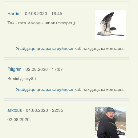
Harrier
- 02.08.2020 - 16:45
Так - гэта малады шпак (скворец).
In
reply
to
by
Увайдзіце
ці
зарэгіструйцеся
каб пакідаць каментары.
Piligrim
Piligrim
- 02.08.2020 - 17:07
Вялiкi дзякуй:)
In
reply
Увайдзіце
ці
зарэгіструйцеся
каб пакідаць каментары.
to
by
Harrier
arktous
- 04.08.2020 - 22:35
02.08.2020,