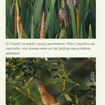
2) Сядзеў на вярбе, крыху далекавата. Нібы і падобны да
чаротаўкі, але спявае неяк ня так (доўгае аднастайнае
дрррррр).