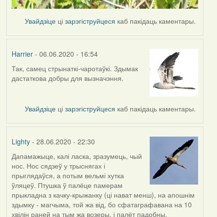
Увайдзіце
ці
зарэгіструйцеся
каб пакідаць каментары.
Harrier
- 06.06.2020 - 16:54
Так, самец стрынаткі-чаротаўкі. Здымак
In
дастаткова добры для вызначэння.
reply
to
by
Увайдзіце
ці
зарэгіструйцеся
каб пакідаць каментары.
Lighty
Lighty
- 28.06.2020 - 22:30
Дапамажыце, калі ласка, зразумець, чый
нос. Нос сядзеў у трыснягах і
прыглядаўся, а потым вельмі хутка
ўляцеў. Птушка ў палёце памерам
прыкладна з качку-крыжанку (ці нават менш), на апошнім
здымку - магчыма, той жа від, бо сфатаграфавана на 10
хвілін раней на тым жа возеры, і палёт падобны.