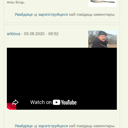
яны ёсць.
to
by
Увайдзіце
ці
зарэгіструйцеся
каб пакідаць каментары.
arktous
arktous
- 05.08.2020 - 08:52
Увайдзіце
ці
зарэгіструйцеся
каб пакідаць каментары.