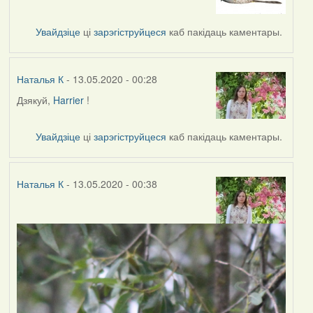
to
by
Увайдзіце
ці
зарэгіструйцеся
каб пакідаць каментары.
Наталья
К
Наталья К
- 13.05.2020 - 00:28
Дзякуй,
Harrier
!
In
reply
to
Увайдзіце
ці
зарэгіструйцеся
каб пакідаць каментары.
by
Harrier
Наталья К
- 13.05.2020 - 00:38