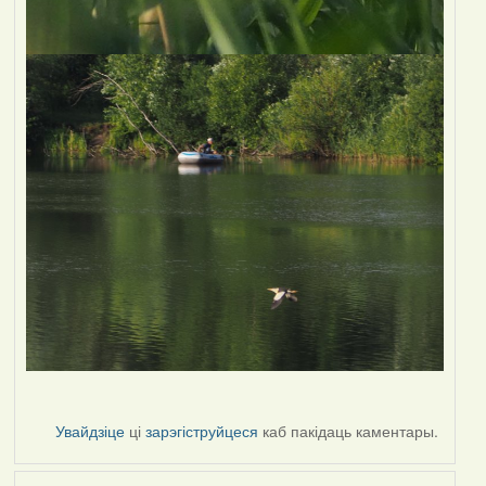
Увайдзіце
ці
зарэгіструйцеся
каб пакідаць каментары.