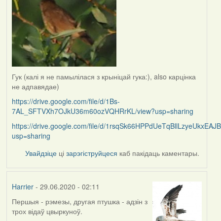
Гук (калі я не памылілася з крыніцай гука:), also карцінка
не адпавядае)
https://drive.google.com/file/d/1Bs-
7AL_SFTVXh7OJkU36m60ozVQHRrKL/view?usp=sharing
https://drive.google.com/file/d/1rsqSk66HPPdUeTqBllLzyeUkxEAJ
usp=sharing
Увайдзіце
ці
зарэгіструйцеся
каб пакідаць каментары.
Harrier
- 29.06.2020 - 02:11
Першыя - рэмезы, другая птушка - адзін з
In
трох відаў цвыркуноў.
reply