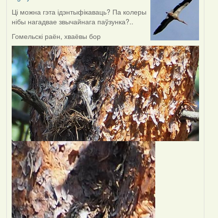
Ці можна гэта ідэнтыфікаваць? Па колеры
нібы нагадвае звычайнага паўзунка?..
Гомельскі раён, хваёвы бор