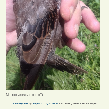
Можно узнать кто это?)
Увайдзіце
ці
зарэгіструйцеся
каб пакідаць каментары.