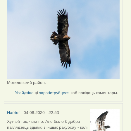
Могилевский район.
Увайдзіце
ці
зарэгіструйцеся
каб пакідаць каментары.
Harrier
- 04.08.2020 - 22:53
Хутчэй так, чым не. Але было б добра
In
паглядзець здымкі з іншых ракурсаў - калі
reply