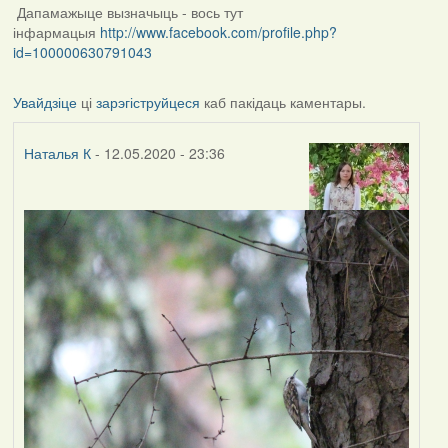
Дапамажыце вызначыць - вось тут
інфармацыя
http://www.facebook.com/profile.php?
id=100000630791043
Увайдзіце
ці
зарэгіструйцеся
каб пакідаць каментары.
Наталья К
- 12.05.2020 - 23:36