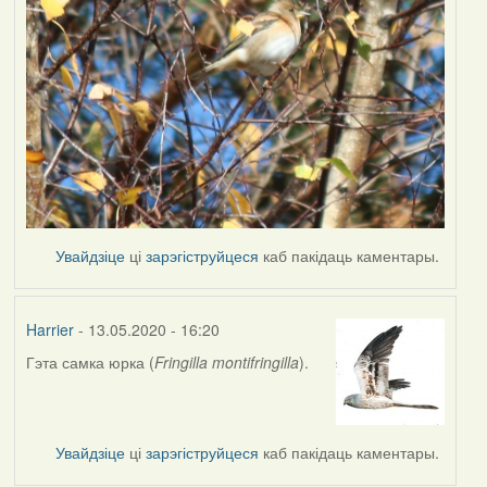
Увайдзіце
ці
зарэгіструйцеся
каб пакідаць каментары.
Harrier
- 13.05.2020 - 16:20
Гэта самка юрка (
Fringilla montifringilla
).
In
reply
to
by
Увайдзіце
ці
зарэгіструйцеся
каб пакідаць каментары.
Наталья
К