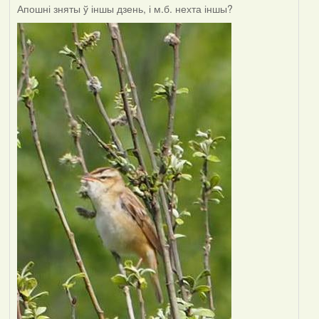
Апошні зняты ў іншы дзень, і м.б. нехта іншы?