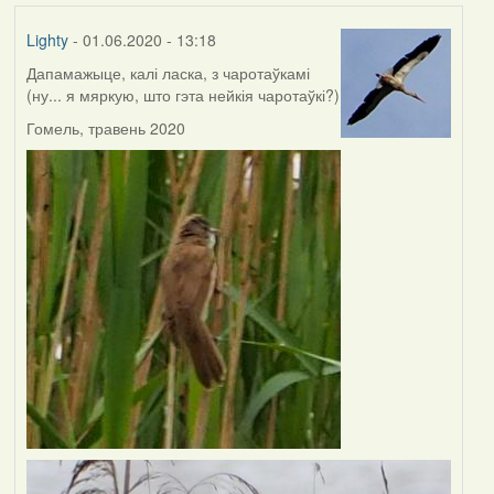
Lighty
- 01.06.2020 - 13:18
Дапамажыце, калі ласка, з чаротаўкамі
(ну... я мяркую, што гэта нейкія чаротаўкі?)
Гомель, травень 2020