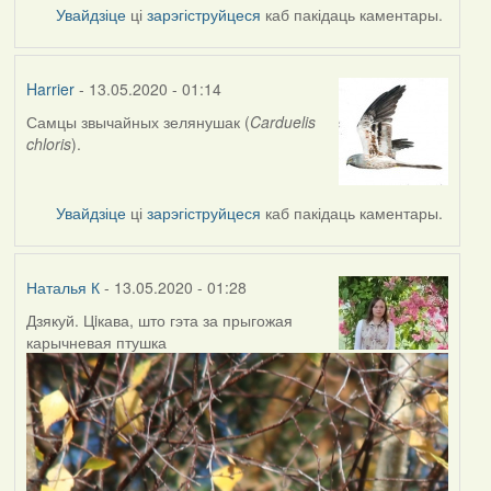
Увайдзіце
ці
зарэгіструйцеся
каб пакідаць каментары.
Harrier
- 13.05.2020 - 01:14
Самцы звычайных зелянушак (
Carduelis
In
chloris
).
reply
to
by
Увайдзіце
ці
зарэгіструйцеся
каб пакідаць каментары.
Наталья
К
Наталья К
- 13.05.2020 - 01:28
Дзякуй. Цiкава, што гэта за прыгожая
In
карычневая птушка
reply
to
by
Harrier