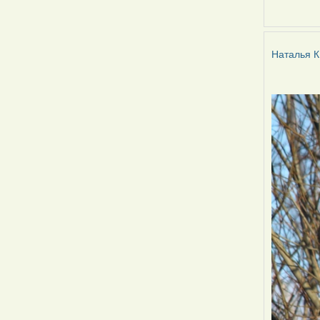
Наталья
К
Наталья К