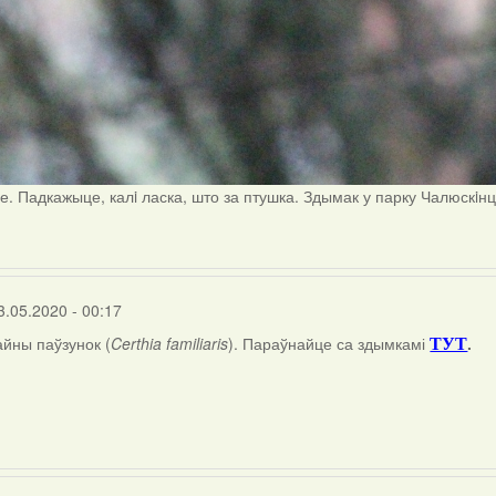
е. Падкажыце, калi ласка, што за птушка. Здымак у парку Чалюскiн
3.05.2020 - 00:17
айны паўзунок (
Certhia familiaris
). Параўнайце са здымкамі
.
ТУТ