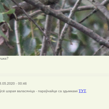
ушка?
3.05.2020 - 00:46
 ўсё шэрая валасяніца - параўнайце са здымкамі
.
ТУТ