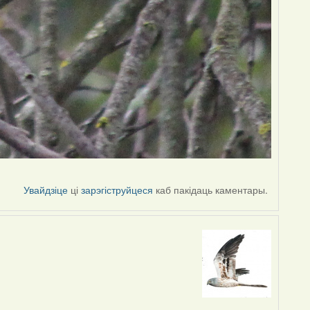
Увайдзіце
ці
зарэгіструйцеся
каб пакідаць каментары.