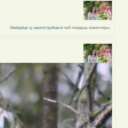
Увайдзіце
ці
зарэгіструйцеся
каб пакідаць каментары.