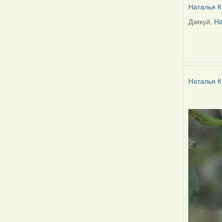
Наталья К
Дзякуй,
Ha
In
reply
to
by
Harrier
Наталья К