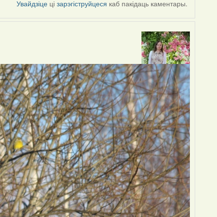
Увайдзіце
ці
зарэгіструйцеся
каб пакідаць каментары.