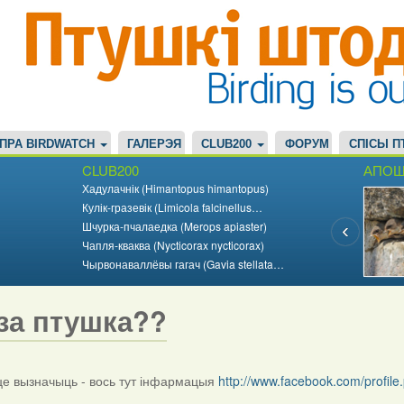
ПРА BIRDWATCH
ГАЛЕРЭЯ
CLUB200
ФОРУМ
СПІСЫ П
CLUB200
АПОШ
Хадулачнік (Himantopus himantopus)
Кулік-гразевік (Limicola falcinellus…
Шчурка-пчалаедка (Merops apiaster)
Чапля-кваква (Nycticorax nycticorax)
Чырвонаваллёвы гагач (Gavia stellata…
за птушка??
 вызначыць - вось тут інфармацыя
http://www.facebook.com/profi