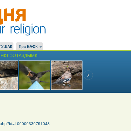
ТУШАК
Пра БАФК
НІЯ ФОТАЗДЫМКІ
le.php?id=100000630791043