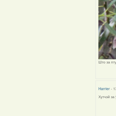
Што за пт
Harrier
- 1
Хутчэй за
In
reply
to
by