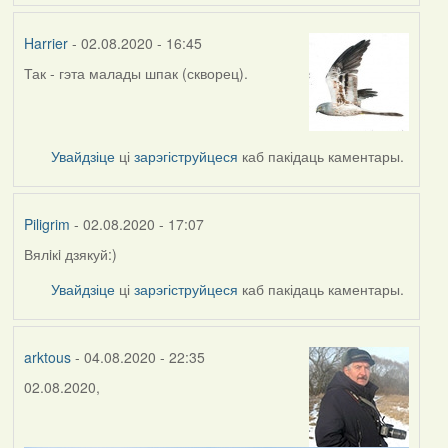
Harrier
- 02.08.2020 - 16:45
Так - гэта малады шпак (скворец).
In
reply
to
by
Увайдзіце
ці
зарэгіструйцеся
каб пакідаць каментары.
Piligrim
Piligrim
- 02.08.2020 - 17:07
Вялiкi дзякуй:)
In
reply
Увайдзіце
ці
зарэгіструйцеся
каб пакідаць каментары.
to
by
Harrier
arktous
- 04.08.2020 - 22:35
02.08.2020,