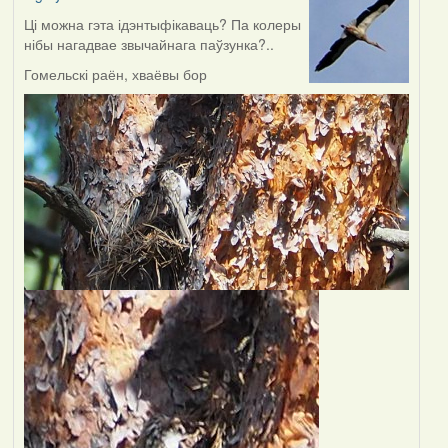
Ці можна гэта ідэнтыфікаваць? Па колеры
нібы нагадвае звычайнага паўзунка?..
Гомельскі раён, хваёвы бор