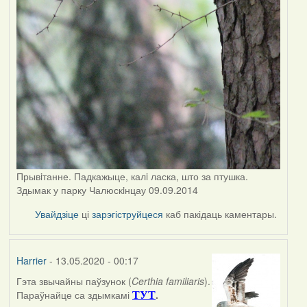
Прывiтанне. Падкажыце, калi ласка, што за птушка.
Здымак у парку Чалюскiнцау 09.09.2014
Увайдзіце
ці
зарэгіструйцеся
каб пакідаць каментары.
Harrier
- 13.05.2020 - 00:17
Гэта звычайны паўзунок (
Certhia familiaris
).
In
Параўнайце са здымкамі
.
ТУТ
reply