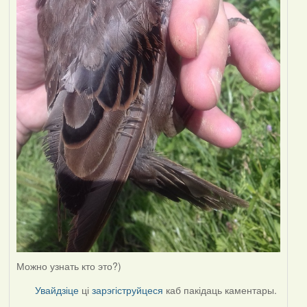
Можно узнать кто это?)
Увайдзіце
ці
зарэгіструйцеся
каб пакідаць каментары.