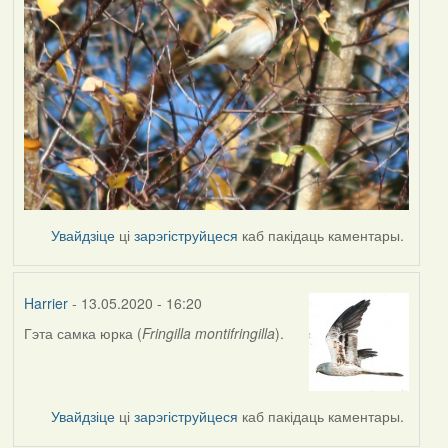
Увайдзіце
ці
зарэгіструйцеся
каб пакідаць каментары.
Harrier
- 13.05.2020 - 16:20
Гэта самка юрка (
Fringilla montifringilla
).
In
reply
to
by
Увайдзіце
ці
зарэгіструйцеся
каб пакідаць каментары.
Наталья
К