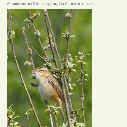
Апошні зняты ў іншы дзень, і м.б. нехта іншы?