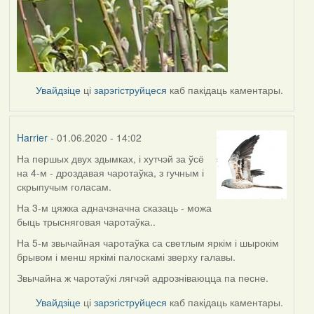
Увайдзіце
ці
зарэгіструйцеся
каб пакідаць каментары.
Harrier
- 01.06.2020 - 14:02
На першых двух здымках, і хутчэй за ўсё
In
на 4-м - дроздавая чаротаўка, з гучным і
reply
скрыпучым голасам.
to
by
На 3-м цяжка адначзначна сказаць - можа
Lighty
быць трысняговая чаротаўка..
На 5-м звычайная чаротаўка са светлым яркім і шырокім
брывом і менш яркімі палоскамі зверху галавы.
Звычайна ж чаротаўкі лягчэй адрозніваюцца па песне.
Увайдзіце
ці
зарэгіструйцеся
каб пакідаць каментары.