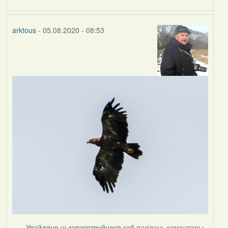
arktous
- 05.08.2020 - 08:53
Увайдзіце
ці
зарэгіструйцеся
каб пакідаць каментары.