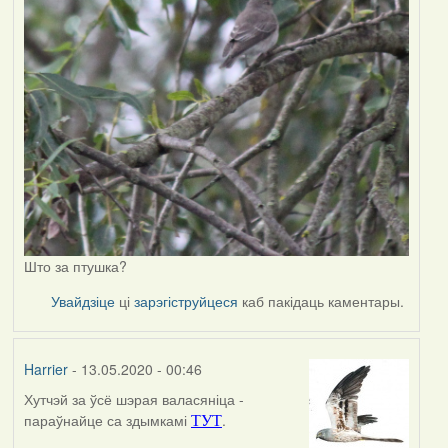
Што за птушка?
Увайдзіце
ці
зарэгіструйцеся
каб пакідаць каментары.
Harrier
- 13.05.2020 - 00:46
Хутчэй за ўсё шэрая валасяніца -
In
параўнайце са здымкамі
.
ТУТ
reply