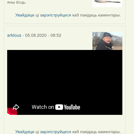
яны ёсць.
to
by
Увайдзіце
ці
зарэгіструйцеся
каб пакідаць каментары.
arktous
arktous
- 05.08.2020 - 08:52
Увайдзіце
ці
зарэгіструйцеся
каб пакідаць каментары.