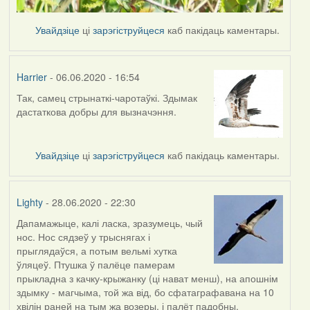
Увайдзіце
ці
зарэгіструйцеся
каб пакідаць каментары.
Harrier
- 06.06.2020 - 16:54
Так, самец стрынаткі-чаротаўкі. Здымак
In
дастаткова добры для вызначэння.
reply
to
by
Увайдзіце
ці
зарэгіструйцеся
каб пакідаць каментары.
Lighty
Lighty
- 28.06.2020 - 22:30
Дапамажыце, калі ласка, зразумець, чый
нос. Нос сядзеў у трыснягах і
прыглядаўся, а потым вельмі хутка
ўляцеў. Птушка ў палёце памерам
прыкладна з качку-крыжанку (ці нават менш), на апошнім
здымку - магчыма, той жа від, бо сфатаграфавана на 10
хвілін раней на тым жа возеры, і палёт падобны.