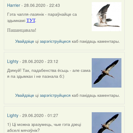
Harrier
- 28.06.2020 - 22:43
Гэта чапля-лазянік - параўнайце са
In
здымкамі
ТУТ
.
reply
to
Пашанцавала!
by
Lighty
Увайдзіце
ці
зарэгіструйцеся
каб пакідаць каментары.
Lighty
- 28.06.2020 - 23:12
Дзякуй! Так, падабенства ёсьць - але сама
In
я па здымках і не пазнала б:)
reply
to
by
Увайдзіце
ці
зарэгіструйцеся
каб пакідаць каментары.
Harrier
Lighty
- 29.06.2020 - 01:27
1) Ці можна зразумець, чые гэта дзеці
абселі мячэўнік?