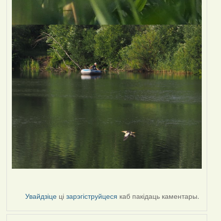
Увайдзіце
ці
зарэгіструйцеся
каб пакідаць каментары.