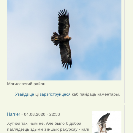
Могилевский район.
Увайдзіце
ці
зарэгіструйцеся
каб пакідаць каментары.
Harrier
- 04.08.2020 - 22:53
Хутчэй так, чым не. Але было б добра
In
паглядзець здымкі з іншых ракурсаў - калі
reply