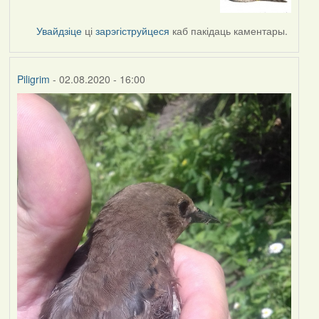
to
by
Увайдзіце
ці
зарэгіструйцеся
каб пакідаць каментары.
Lighty
Piligrim
- 02.08.2020 - 16:00