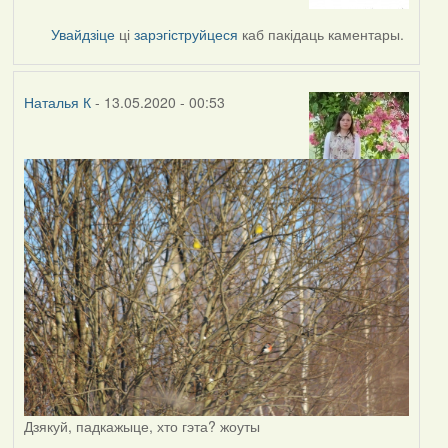
to
by
Увайдзіце
ці
зарэгіструйцеся
каб пакідаць каментары.
Наталья
К
Наталья К
- 13.05.2020 - 00:53
Дзякуй, падкажыце, хто гэта? жоуты