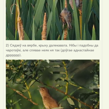
2) Сядзеў на вярбе, крыху далекавата. Нібы і падобны да
чаротаўкі, але спявае неяк ня так (доўгае аднастайнае
дрррррр).