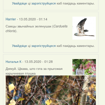
Увайдзіце
ці
зарэгіструйцеся
каб пакідаць каментары.
Harrier
- 13.05.2020 - 01:14
Самцы звычайных зелянушак (
Carduelis
In
chloris
).
reply
to
by
Увайдзіце
ці
зарэгіструйцеся
каб пакідаць каментары.
Наталья
К
Наталья К
- 13.05.2020 - 01:28
Дзякуй. Цiкава, што гэта за прыгожая
In
карычневая птушка
reply
to
by
Harrier