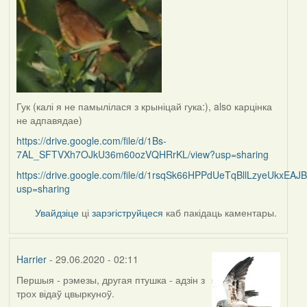
Гук (калі я не памылілася з крыніцай гука:), also карцінка
не адпавядае)
https://drive.google.com/file/d/1Bs-
7AL_SFTVXh7OJkU36m60ozVQHRrKL/view?usp=sharing
https://drive.google.com/file/d/1rsqSk66HPPdUeTqBllLzyeUkxEAJ
usp=sharing
Увайдзіце
ці
зарэгіструйцеся
каб пакідаць каментары.
Harrier
- 29.06.2020 - 02:11
Першыя - рэмезы, другая птушка - адзін з
In
трох відаў цвыркуноў.
reply