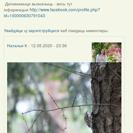
Дапамажыце вызначыць - вось тут
інфармацыя
http://www.facebook.com/profile.php?
id=100000630791043
Увайдзіце
ці
зарэгіструйцеся
каб пакідаць каментары.
Наталья К
- 12.05.2020 - 23:36