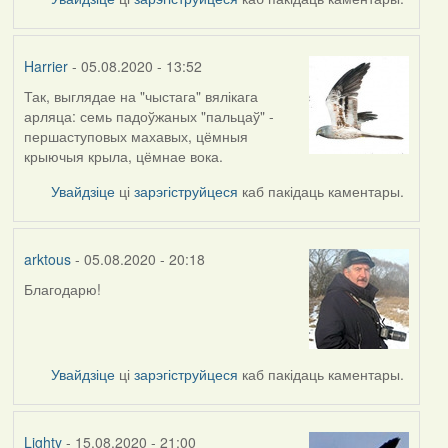
Harrier
- 05.08.2020 - 13:52
Так, выглядае на "чыстага" вялікага
In
арляца: семь падоўжаных "пальцаў" -
reply
першаступовых махавых, цёмныя
to
крыючыя крыла, цёмнае вока.
by
arktous
Увайдзіце
ці
зарэгіструйцеся
каб пакідаць каментары.
arktous
- 05.08.2020 - 20:18
Благодарю!
In
reply
to
by
Увайдзіце
ці
зарэгіструйцеся
каб пакідаць каментары.
Harrier
Lighty
- 15.08.2020 - 21:00