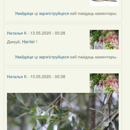
to
by
Увайдзіце
ці
зарэгіструйцеся
каб пакідаць каментары.
Наталья
К
Наталья К
- 13.05.2020 - 00:28
Дзякуй,
Harrier
!
In
reply
to
Увайдзіце
ці
зарэгіструйцеся
каб пакідаць каментары.
by
Harrier
Наталья К
- 13.05.2020 - 00:38