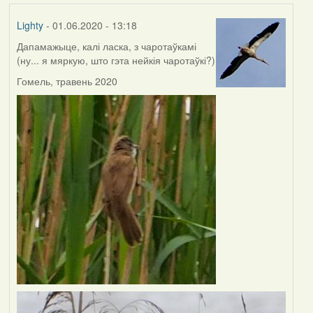
Lighty
- 01.06.2020 - 13:18
Дапамажыце, калі ласка, з чаротаўкамі
(ну... я мяркую, што гэта нейкія чаротаўкі?)
Гомель, травень 2020