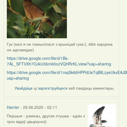
Гук (калі я не памылілася з крыніцай гука:), also карцінка
не адпавядае)
https://drive.google.com/file/d/1Bs-
7AL_SFTVXh7OJkU36m60ozVQHRrKL/view?usp=sharing
https://drive.google.com/file/d/1rsqSk66HPPdUeTqBllLzyeUkxEAJ
usp=sharing
Увайдзіце
ці
зарэгіструйцеся
каб пакідаць каментары.
Harrier
- 29.06.2020 - 02:11
Першыя - рэмезы, другая птушка - адзін з
In
трох відаў цвыркуноў.
reply