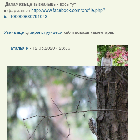
Дапамажыце вызначыць - вось тут
інфармацыя
http://www.facebook.com/profile.php?
id=100000630791043
Увайдзіце
ці
зарэгіструйцеся
каб пакідаць каментары.
Наталья К
- 12.05.2020 - 23:36