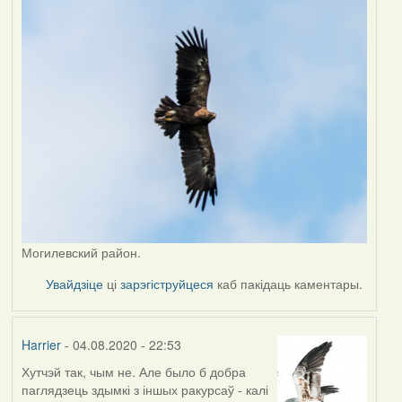
Могилевский район.
Увайдзіце
ці
зарэгіструйцеся
каб пакідаць каментары.
Harrier
- 04.08.2020 - 22:53
Хутчэй так, чым не. Але было б добра
In
паглядзець здымкі з іншых ракурсаў - калі
reply