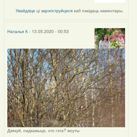
to
by
Увайдзіце
ці
зарэгіструйцеся
каб пакідаць каментары.
Наталья
К
Наталья К
- 13.05.2020 - 00:53
Дзякуй, падкажыце, хто гэта? жоуты