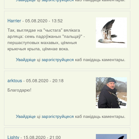
Harrier
- 05.08.2020 - 13:52
Так, выглядае на "чыстага" вялікага
In
арляца: семь падоўжаных "пальцаў" -
reply
першаступовых махавых, цёмныя
to
крыючыя крыла, цёмнае вока.
by
arktous
Увайдзіце
ці
зарэгіструйцеся
каб пакідаць каментары.
arktous
- 05.08.2020 - 20:18
Благодарю!
In
reply
to
by
Увайдзіце
ці
зарэгіструйцеся
каб пакідаць каментары.
Harrier
Lighty
- 15.08.2020 - 21:00