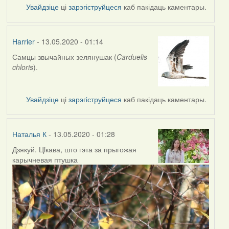
Увайдзіце
ці
зарэгіструйцеся
каб пакідаць каментары.
Harrier
- 13.05.2020 - 01:14
Самцы звычайных зелянушак (
Carduelis
In
chloris
).
reply
to
by
Увайдзіце
ці
зарэгіструйцеся
каб пакідаць каментары.
Наталья
К
Наталья К
- 13.05.2020 - 01:28
Дзякуй. Цiкава, што гэта за прыгожая
In
карычневая птушка
reply
to
by
Harrier