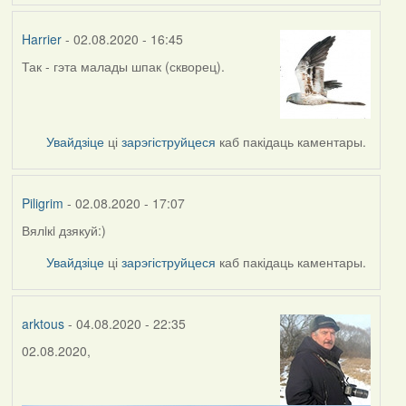
Harrier
- 02.08.2020 - 16:45
Так - гэта малады шпак (скворец).
In
reply
to
by
Увайдзіце
ці
зарэгіструйцеся
каб пакідаць каментары.
Piligrim
Piligrim
- 02.08.2020 - 17:07
Вялiкi дзякуй:)
In
reply
Увайдзіце
ці
зарэгіструйцеся
каб пакідаць каментары.
to
by
Harrier
arktous
- 04.08.2020 - 22:35
02.08.2020,