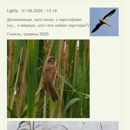
Lighty
- 01.06.2020 - 13:18
Дапамажыце, калі ласка, з чаротаўкамі
(ну... я мяркую, што гэта нейкія чаротаўкі?)
Гомель, травень 2020