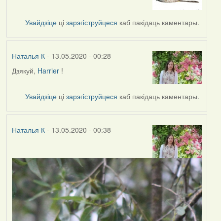
to
by
Увайдзіце
ці
зарэгіструйцеся
каб пакідаць каментары.
Наталья
К
Наталья К
- 13.05.2020 - 00:28
Дзякуй,
Harrier
!
In
reply
to
Увайдзіце
ці
зарэгіструйцеся
каб пакідаць каментары.
by
Harrier
Наталья К
- 13.05.2020 - 00:38