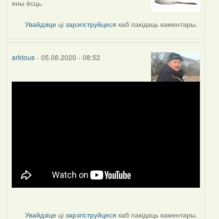
яны ёсць.
to
by
Увайдзіце
ці
зарэгіструйцеся
каб пакідаць каментары.
arktous
arktous
- 05.08.2020 - 08:52
Увайдзіце
ці
зарэгіструйцеся
каб пакідаць каментары.