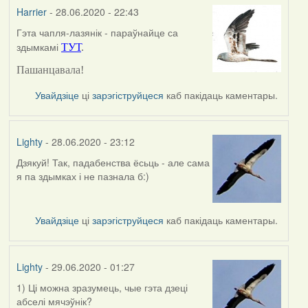
Harrier
- 28.06.2020 - 22:43
Гэта чапля-лазянік - параўнайце са
In
здымкамі
ТУТ
.
reply
to
Пашанцавала!
by
Lighty
Увайдзіце
ці
зарэгіструйцеся
каб пакідаць каментары.
Lighty
- 28.06.2020 - 23:12
Дзякуй! Так, падабенства ёсьць - але сама
In
я па здымках і не пазнала б:)
reply
to
by
Увайдзіце
ці
зарэгіструйцеся
каб пакідаць каментары.
Harrier
Lighty
- 29.06.2020 - 01:27
1) Ці можна зразумець, чые гэта дзеці
абселі мячэўнік?