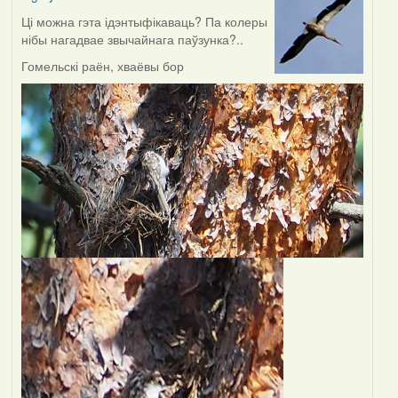
Ці можна гэта ідэнтыфікаваць? Па колеры
нібы нагадвае звычайнага паўзунка?..
Гомельскі раён, хваёвы бор