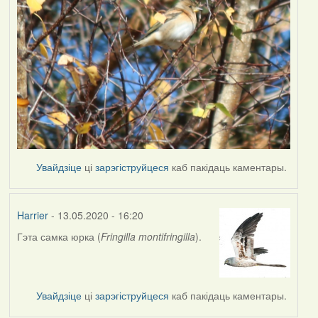
Увайдзіце
ці
зарэгіструйцеся
каб пакідаць каментары.
Harrier
- 13.05.2020 - 16:20
Гэта самка юрка (
Fringilla montifringilla
).
In
reply
to
by
Увайдзіце
ці
зарэгіструйцеся
каб пакідаць каментары.
Наталья
К