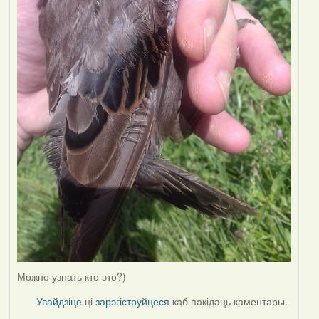
Можно узнать кто это?)
Увайдзіце
ці
зарэгіструйцеся
каб пакідаць каментары.