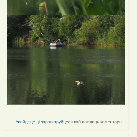
Увайдзіце
ці
зарэгіструйцеся
каб пакідаць каментары.