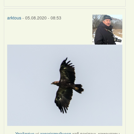
arktous
- 05.08.2020 - 08:53
Увайдзіце
ці
зарэгіструйцеся
каб пакідаць каментары.