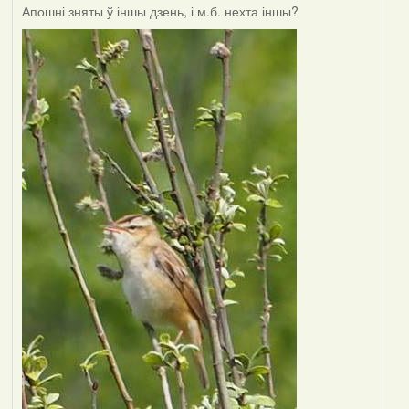
Апошні зняты ў іншы дзень, і м.б. нехта іншы?