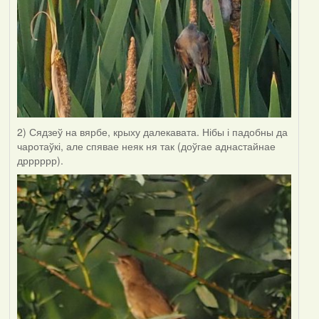
2) Сядзеў на вярбе, крыху далекавата. Нібы і падобны да
чаротаўкі, але спявае неяк ня так (доўгае аднастайнае
дрррррр).