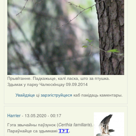
Прывiтанне. Падкажыце, калi ласка, што за птушка.
Здымак у парку Чалюскiнцау 09.09.2014
Увайдзіце
ці
зарэгіструйцеся
каб пакідаць каментары.
Harrier
- 13.05.2020 - 00:17
Гэта звычайны паўзунок (
Certhia familiaris
).
In
Параўнайце са здымкамі
.
ТУТ
reply