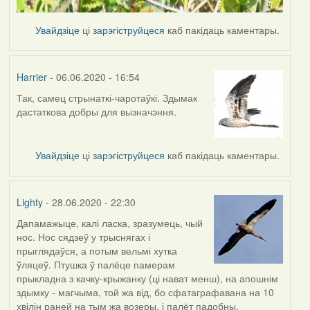
Увайдзіце
ці
зарэгіструйцеся
каб пакідаць каментары.
Harrier
- 06.06.2020 - 16:54
Так, самец стрынаткі-чаротаўкі. Здымак
In
дастаткова добры для вызначэння.
reply
to
by
Увайдзіце
ці
зарэгіструйцеся
каб пакідаць каментары.
Lighty
Lighty
- 28.06.2020 - 22:30
Дапамажыце, калі ласка, зразумець, чый
нос. Нос сядзеў у трыснягах і
прыглядаўся, а потым вельмі хутка
ўляцеў. Птушка ў палёце памерам
прыкладна з качку-крыжанку (ці нават менш), на апошнім
здымку - магчыма, той жа від, бо сфатаграфавана на 10
хвілін раней на тым жа возеры, і палёт падобны.