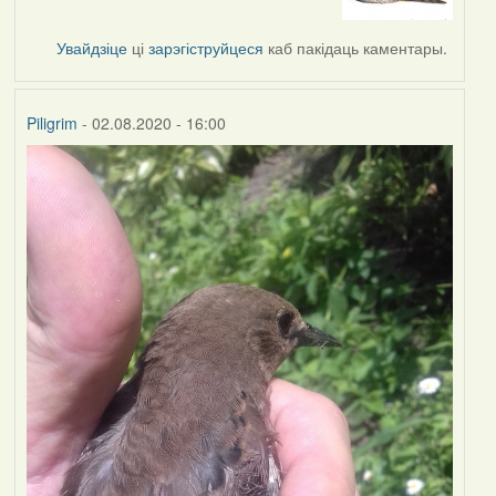
to
by
Увайдзіце
ці
зарэгіструйцеся
каб пакідаць каментары.
Lighty
Piligrim
- 02.08.2020 - 16:00