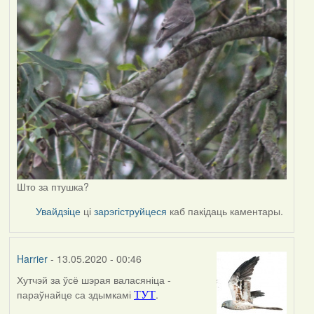
Што за птушка?
Увайдзіце
ці
зарэгіструйцеся
каб пакідаць каментары.
Harrier
- 13.05.2020 - 00:46
Хутчэй за ўсё шэрая валасяніца -
In
параўнайце са здымкамі
.
ТУТ
reply