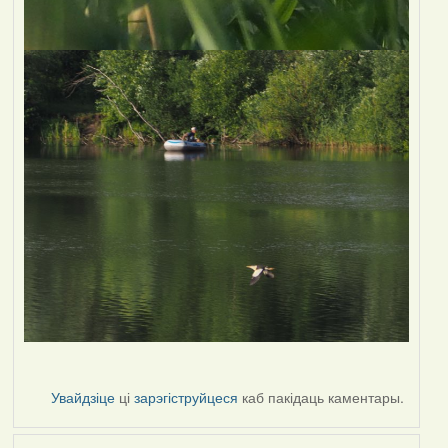
Увайдзіце
ці
зарэгіструйцеся
каб пакідаць каментары.