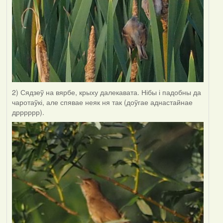
2) Сядзеў на вярбе, крыху далекавата. Нібы і падобны да
чаротаўкі, але спявае неяк ня так (доўгае аднастайнае
дрррррр).