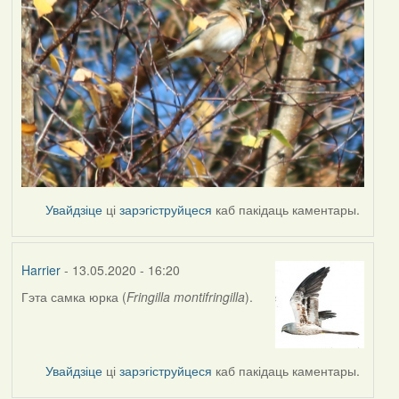
Увайдзіце
ці
зарэгіструйцеся
каб пакідаць каментары.
Harrier
- 13.05.2020 - 16:20
Гэта самка юрка (
Fringilla montifringilla
).
In
reply
to
by
Увайдзіце
ці
зарэгіструйцеся
каб пакідаць каментары.
Наталья
К