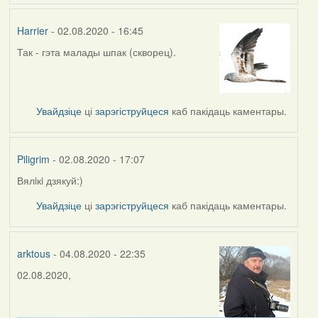
Harrier
- 02.08.2020 - 16:45
Так - гэта малады шпак (скворец).
In
reply
to
by
Увайдзіце
ці
зарэгіструйцеся
каб пакідаць каментары.
Piligrim
Piligrim
- 02.08.2020 - 17:07
Вялiкi дзякуй:)
In
reply
Увайдзіце
ці
зарэгіструйцеся
каб пакідаць каментары.
to
by
Harrier
arktous
- 04.08.2020 - 22:35
02.08.2020,