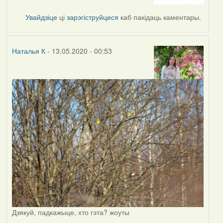
to
by
Увайдзіце
ці
зарэгіструйцеся
каб пакідаць каментары.
Наталья
К
Наталья К
- 13.05.2020 - 00:53
Дзякуй, падкажыце, хто гэта? жоуты