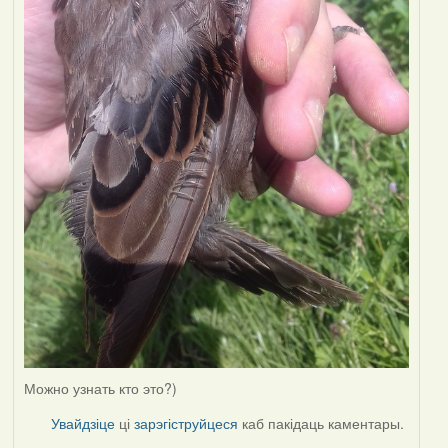
Можно узнать кто это?)
Увайдзіце
ці
зарэгіструйцеся
каб пакідаць каментары.