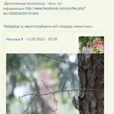
Дапамажыце вызначыць - вось тут
інфармацыя
http://www.facebook.com/profile.php?
id=100000630791043
Увайдзіце
ці
зарэгіструйцеся
каб пакідаць каментары.
Наталья К
- 12.05.2020 - 23:36