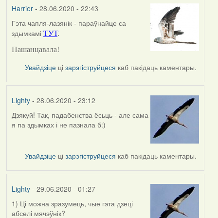
Harrier
- 28.06.2020 - 22:43
Гэта чапля-лазянік - параўнайце са
In
здымкамі
ТУТ
.
reply
to
Пашанцавала!
by
Lighty
Увайдзіце
ці
зарэгіструйцеся
каб пакідаць каментары.
Lighty
- 28.06.2020 - 23:12
Дзякуй! Так, падабенства ёсьць - але сама
In
я па здымках і не пазнала б:)
reply
to
by
Увайдзіце
ці
зарэгіструйцеся
каб пакідаць каментары.
Harrier
Lighty
- 29.06.2020 - 01:27
1) Ці можна зразумець, чые гэта дзеці
абселі мячэўнік?