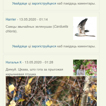
Увайдзіце
ці
зарэгіструйцеся
каб пакідаць каментары.
Harrier
- 13.05.2020 - 01:14
Самцы звычайных зелянушак (
Carduelis
In
chloris
).
reply
to
by
Увайдзіце
ці
зарэгіструйцеся
каб пакідаць каментары.
Наталья
К
Наталья К
- 13.05.2020 - 01:28
Дзякуй. Цiкава, што гэта за прыгожая
In
карычневая птушка
reply
to
by
Harrier