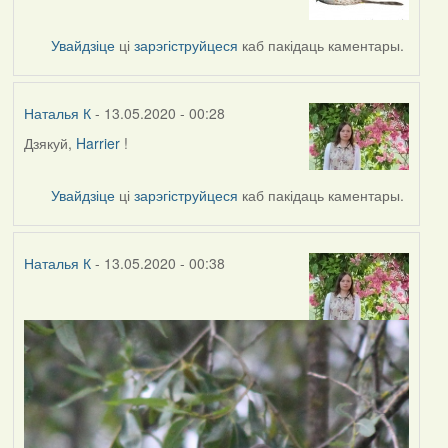
to
by
Увайдзіце
ці
зарэгіструйцеся
каб пакідаць каментары.
Наталья
К
Наталья К
- 13.05.2020 - 00:28
Дзякуй,
Harrier
!
In
reply
to
Увайдзіце
ці
зарэгіструйцеся
каб пакідаць каментары.
by
Harrier
Наталья К
- 13.05.2020 - 00:38