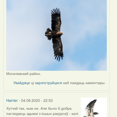
Могилевский район.
Увайдзіце
ці
зарэгіструйцеся
каб пакідаць каментары.
Harrier
- 04.08.2020 - 22:53
Хутчэй так, чым не. Але было б добра
In
паглядзець здымкі з іншых ракурсаў - калі
reply