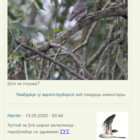
Што за птушка?
Увайдзіце
ці
зарэгіструйцеся
каб пакідаць каментары.
Harrier
- 13.05.2020 - 00:46
Хутчэй за ўсё шэрая валасяніца -
In
параўнайце са здымкамі
.
ТУТ
reply