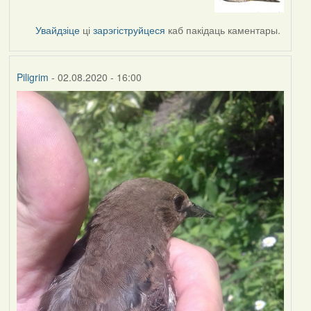
to
by
Увайдзіце
ці
зарэгіструйцеся
каб пакідаць каментары.
Lighty
Piligrim
- 02.08.2020 - 16:00