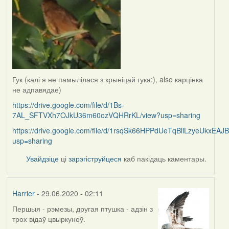
Гук (калі я не памылілася з крыніцай гука:), also карцінка
не адпавядае)
https://drive.google.com/file/d/1Bs-
7AL_SFTVXh7OJkU36m60ozVQHRrKL/view?usp=sharing
https://drive.google.com/file/d/1rsqSk66HPPdUeTqBllLzyeUkxEAJ
usp=sharing
Увайдзіце
ці
зарэгіструйцеся
каб пакідаць каментары.
Harrier
- 29.06.2020 - 02:11
Першыя - рэмезы, другая птушка - адзін з
In
трох відаў цвыркуноў.
reply