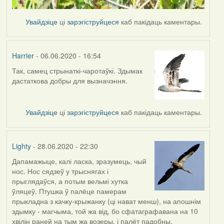
Увайдзіце
ці
зарэгіструйцеся
каб пакідаць каментары.
Harrier
- 06.06.2020 - 16:54
Так, самец стрынаткі-чаротаўкі. Здымак
In
дастаткова добры для вызначэння.
reply
to
by
Увайдзіце
ці
зарэгіструйцеся
каб пакідаць каментары.
Lighty
Lighty
- 28.06.2020 - 22:30
Дапамажыце, калі ласка, зразумець, чый
нос. Нос сядзеў у трыснягах і
прыглядаўся, а потым вельмі хутка
ўляцеў. Птушка ў палёце памерам
прыкладна з качку-крыжанку (ці нават менш), на апошнім
здымку - магчыма, той жа від, бо сфатаграфавана на 10
хвілін раней на тым жа возеры, і палёт падобны.