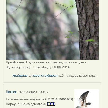
Прывiтанне. Падкажыце, калi ласка, што за птушка.
Здымак у парку Чалюскiнцау 09.09.2014
Увайдзіце
ці
зарэгіструйцеся
каб пакідаць каментары.
Harrier
- 13.05.2020 - 00:17
Гэта звычайны паўзунок (
Certhia familiaris
).
In
Параўнайце са здымкамі
.
ТУТ
reply