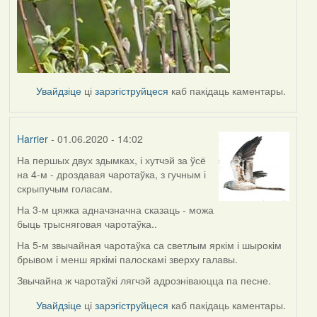
Увайдзіце
ці
зарэгіструйцеся
каб пакідаць каментары.
Harrier
- 01.06.2020 - 14:02
На першых двух здымках, і хутчэй за ўсё
In
на 4-м - дроздавая чаротаўка, з гучным і
reply
скрыпучым голасам.
to
by
На 3-м цяжка адначзначна сказаць - можа
Lighty
быць трысняговая чаротаўка..
На 5-м звычайная чаротаўка са светлым яркім і шырокім
брывом і менш яркімі палоскамі зверху галавы.
Звычайна ж чаротаўкі лягчэй адрозніваюцца па песне.
Увайдзіце
ці
зарэгіструйцеся
каб пакідаць каментары.